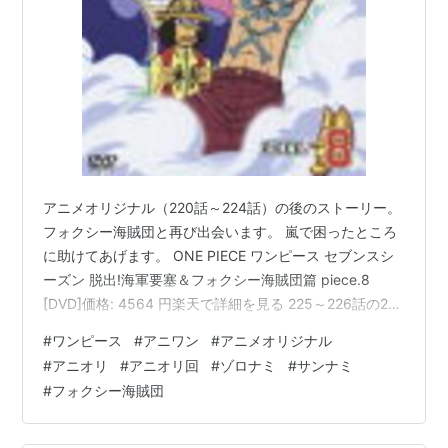
アニメオリジナル（220話～224話）の後のストーリー。
フォクシー海賊団と再び出会います。 嵐で困ったところ
に助けてあげます。 ONE PIECE ワンピース セブンスシ
ーズン 脱出!海軍要塞＆フォクシー海賊団篇 piece.8
[DVD]価格: 4564 円楽天で詳細を見る 225～226話の2話
だけの短いストーリー ※NLCP的話あります。苦手な方は
#
ワンピース
#
アニワン
#
アニメオリジナル
スルーお願いいたします。 225話 フォクシーと共に戦う
#
アニオリ
#
アニオリ回
#
ゾロナミ
#
サンナミ
シーンで、階段にゾロ、ナミ、サンジ、ウソップが座っ
#
フォクシー海賊団
ています。（ロビンとチョッパーはメリー号でチェスし
てる） サンジ「俺らも行こうぜ～！」とウソップと戦闘
に向かいます。 見つめあうゾロナミ…