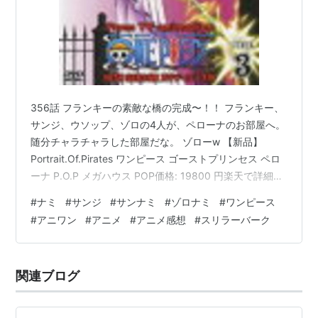
356話 フランキーの素敵な橋の完成〜！！ フランキー、
サンジ、ウソップ、ゾロの4人が、ペローナのお部屋へ。
随分チャラチャラした部屋だな。 ゾローw 【新品】
Portrait.Of.Pirates ワンピース ゴーストプリンセス ペロ
ーナ P.O.P メガハウス POP価格: 19800 円楽天で詳細を
見る ネガティブホロウ食らうサンジ、フランキー、ゾ
#
ナミ
#
サンジ
#
サンナミ
#
ゾロナミ
#
ワンピース
ロ。 そしてネガティブ効かないウソップw ペローナVSウ
#
アニワン
#
アニメ
#
アニメ感想
#
スリラーバーク
ソップ ワンピース ワールドコレクタブルフィギュア ワ
ーコレ 華 ペローナ価格: 2380 円楽天で詳細を見る
357~360話 ナミとアブサロムの結婚式開始！！ 勝手に
関連ブログ
誓わされるナミ。…