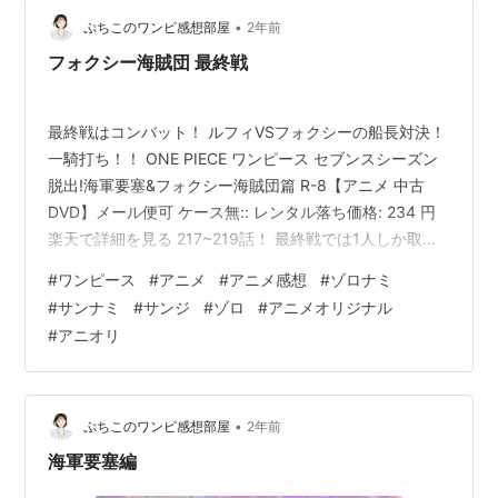
•
ぷちこのワンピ感想部屋
2年前
フォクシー海賊団 最終戦
最終戦はコンバット！ ルフィVSフォクシーの船長対決！
一騎打ち！！ ONE PIECE ワンピース セブンスシーズン
脱出!海軍要塞&フォクシー海賊団篇 R-8【アニメ 中古
DVD】メール便可 ケース無:: レンタル落ち価格: 234 円
楽天で詳細を見る 217~219話！ 最終戦では1人しか取り
戻せないのでナミが5人賭けの提案からの500人賭けにな
#
ワンピース
#
アニメ
#
アニメ感想
#
ゾロナミ
って、孫の代まで貰うぜと言われ妄想するサンジ…♡♡…
#
サンナミ
#
サンジ
#
ゾロ
#
アニメオリジナル
へへへ♡♡ 妄想の子供はオレンジ髪のナミ似の少女が
#
アニオリ
「パパ」って呼んでます。 ナミと自分の子供を妄想した
のか、嬉しそうなサンジでしたｗ 仲間の為に！！船長頑
張ります！！ ロビンとチョッパーは無料で…
•
ぷちこのワンピ感想部屋
2年前
海軍要塞編