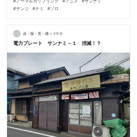
#
ノーマルカップリング
#
アニメ
#
サンナミ
的な話含みますので気を付けてください。 サンジの気遣
#
サンジ
#
ナミ
#
ゾロ
い 普段からナミとビビへの料理には気を使って作って
る、野郎共には腐りかけの食材使う発言！ さすがレディ
を大切にする男。 冬島に着いた時にサンジがナミおん
ぶ…
•
歩・探・見・感
4年前
電力プレート サンナミ－１ 消滅！？