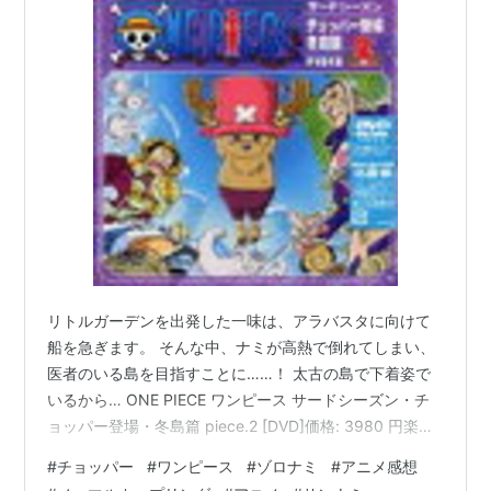
リトルガーデンを出発した一味は、アラバスタに向けて
船を急ぎます。 そんな中、ナミが高熱で倒れてしまい、
医者のいる島を目指すことに……！ 太古の島で下着姿で
いるから… ONE PIECE ワンピース サードシーズン・チ
ョッパー登場・冬島篇 piece.2 [DVD]価格: 3980 円楽天
で詳細を見る 一味はナミさんのために必死に看病しま
#
チョッパー
#
ワンピース
#
ゾロナミ
#
アニメ感想
す。 海賊にとって、ホント航海士、大事。 以下、NLCP