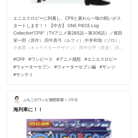
エニエスロビーに到着し、CP9と麦わら一味の戦いがス
タートします！！ 【中古】 ONE PIECE Log
Collection“CP9”（TVアニメ第285話～第306話）／尾田
栄一郎（原作）,田中真弓（ルフィ）,中井和哉（ゾロ）,
小泉昇（キャラクターデザイン）,田中公平（音楽）,浜口
史郎（音楽）価格: 1936 円楽天で詳細を見る 動物園すぎ
#
CP9
#
ワンピース
#
アニメ感想
#
エニエスロビー
るCP9 キリン、狼、豹… 個人的にカクのキャラが大好き
#
ウォーターセブン
#
ウォーターセブン編
#
サンジ
で（声も♡） ゾロとウソップの手が手錠でつながってし
#
サンナミ
まって恐ろしいことに！！ｗｗｗ 手錠はずれるまでは逃
げ回るゾロとウソップ。 手首を切り落とす作戦がゾロら
しくて面白いｗｗｗ キリンさんと狼さんの…
•
ぷちこのワンピ感想部屋
2年前
海列車に！！