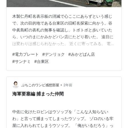
木製仁丹町名表示板の消滅で心ここにあらずという感じ
で、次の目的地である台東区の旧町名探索に向かう。谷
中眞島町の表札の無事を確認し、トボトボと歩いていた
ら、いつのまにかみかどパン店にたどり着いた。 遠目に
は変わりは感じられなかった。 近くに寄ってみる。 電力
プレートは無事かなと思ってみたら、無事ではなかった
#
電力プレート
#
デンリョク
#
みかどぱん店
のだ！ ない！ これもあるはずの所からなくなっていた。
#
サンナミ
#
台東区
跡だけが残っていた。電力プレートの隣には何があった
のだろう。違うタイプの電力プレートか？ 2022/5/14追
記右側にはやはり違うタイプの電力プレートがあり、中
央には250-40、下部には駒込坂下が刻印されていた。
•
ぷちこのワンピ感想部屋
2年前
これがあったはずなのだ…
海軍要塞編 捕まった仲間
中佐に化けたロビンはウソップを「こんな人知らない
わ」と言って捕まってしまったウソップ。 ゾロのいる牢
屋に入れられてしまうウソップ。 「俺がいるだろう」っ