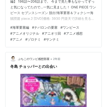
編】 196話〜206話まで。 今まで見た事もなかってずっ
と気になってたので…一気に見ました！ ONE PIECE ワン
ピース セブンスシーズン 脱出!海軍要塞＆フォクシー海
賊団篇 piece.2 [DVD]価格: 3930 円楽天で詳細を見る
(NLカプの妄想話とかあるから苦手な方は見ないでね) 空
#
海軍要塞編
#
ナバロンの要塞
#
ワンピース
島からタコ風船で落下した先がナバロンの海軍要塞！ 一
#
アニメオリジナル
#
アニオリ回
#
アニメ感想
味がバラバラに隠れて脱出を試みたりするお話。 ウソッ
#
アニメ
#
ゾロナミ
#
サンナミ
プとロビン以外は皆、一人で彷徨って… サンジは森で普
通にタバコ吸って見つかりそうになってたばこは見つか
るわｗって思ったｗ 197話 サン…
•
ぷちこのワンピ感想部屋
2年前
冬島 チョッパーとの出会い