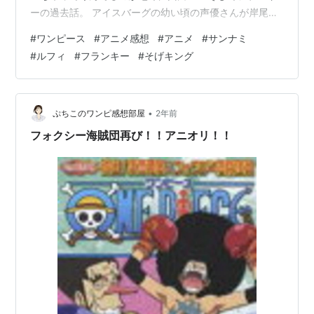
ーの過去話。 アイスバーグの幼い頃の声優さんが岸尾さ
んで、フランキーが野田順子さんだった♡ そしてー、海
#
ワンピース
#
アニメ感想
#
アニメ
#
サンナミ
列車に乗り込む！ 【中古】 ONE PIECE ワンピース 8TH
#
ルフィ
#
フランキー
#
そげキング
シーズン ウォーターセブン篇 piece．10／尾田栄一郎
（原作）,田中真弓（モンキー、D、ルフィ）,岡村明美
（ナミ）,中井和哉（ロロノア・ゾロ）価格: 330 円楽天
で詳細を見る 252話～263話までの感想。 サ…
•
ぷちこのワンピ感想部屋
2年前
フォクシー海賊団再び！！アニオリ！！