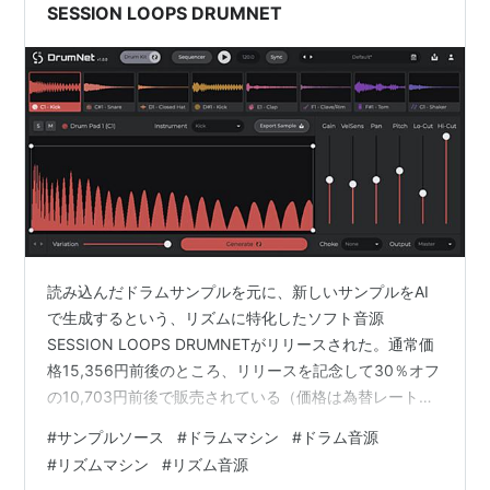
SESSION LOOPS DRUMNET
読み込んだドラムサンプルを元に、新しいサンプルをAI
で生成するという、リズムに特化したソフト音源
SESSION LOOPS DRUMNETがリリースされた。通常価
格15,356円前後のところ、リリースを記念して30％オフ
の10,703円前後で販売されている（価格は為替レートに
よって変動）。Mac/Windowsに対応し、スタンドアロー
#
サンプルソース
#
ドラムマシン
#
ドラム音源
ンもしくはAU/VST3プラグインもしくはで動作する。 デ
#
リズムマシン
#
リズム音源
ィープ・リサンプリング・テクノロジーにより、ドラム