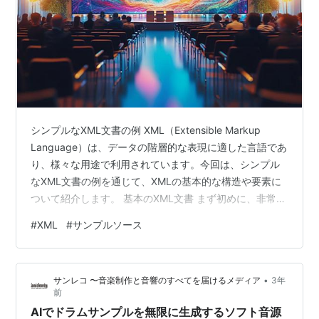
シンプルなXML文書の例 XML（Extensible Markup
Language）は、データの階層的な表現に適した言語であ
り、様々な用途で利用されています。今回は、シンプル
なXML文書の例を通じて、XMLの基本的な構造や要素に
ついて紹介します。 基本のXML文書 まず初めに、非常に
シンプルなXML文書を見てみましょう。 <data>
#
XML
#
サンプルソース
<name>John Doe</name> <age>25</age>
<city>New York</city> </data> この例では、<data>
というルート要素があり、その中に <name>、<age>、
•
サンレコ 〜音楽制作と音響のすべてを届けるメディア
3年
<city> という3つの要素が含まれて…
前
AIでドラムサンプルを無限に生成するソフト音源