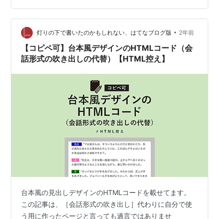
ードの意味は理解してから利用しましょう 最後に サンプ
ルソースの精度が高すぎる 使い方はほぼないに等しく、
とりあえず知りたい事を書くだけでサンプルソースを生
•
灯りの下で書いたのかもしれない、はてなブログ版
2年前
成してくれます。…
【コピペ可】台本風デザインのHTMLコード（会
話形式の吹き出しの代替）【HTML控え】
台本風の見出しデザインのHTMLコードを載せてます。
この記事は、［会話形式の吹き出し］代わりに自分で使
う用に作ったページと言っても過言ではありませ