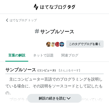
はてなブログ トップ
サンプルソース
このタグでブログを書く
言葉の解説
ネットで話題
関連ブログ
サンプルソース
(
コンピュータ
)
【
さんぷるそーす
】
主にコンピューター言語でのプログラミングを説明し
ている場合に、その説明をソースコードとして記したも
の。
解説の続きを読む
プログラミング系の本にサンプルソースがついていな
い場合は自らが本の内容をコンピューター上で動作させ