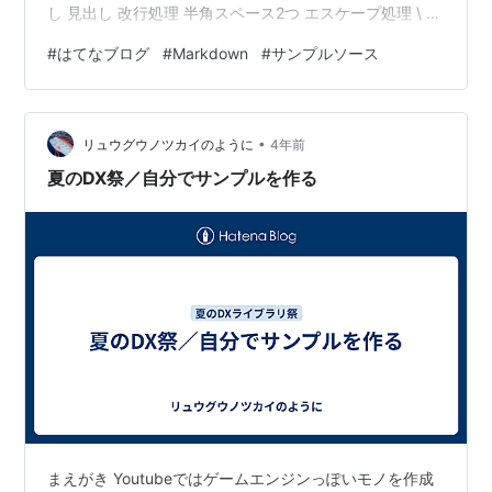
し 見出し 改行処理 半角スペース2つ エスケープ処理 \ 箇
条書きリスト 記述例 * 箇条書きリスト * 箇条書きリスト
#
はてなブログ
#
Markdown
#
サンプルソース
（字下げで階層化） * 箇条書きリスト（字下げで階層
化） * 箇条書きリスト ※ピリオドの直後は半角スペース
or タブ ※リストと前の段落との間に空行が必要 ※リスト
•
内の階層は半角スペース４つ or タブ１つ 表示例 箇条書
リュウグウノツカイのように
4年前
きリスト 箇…
夏のDX祭／自分でサンプルを作る
まえがき Youtubeではゲームエンジンっぽいモノを作成