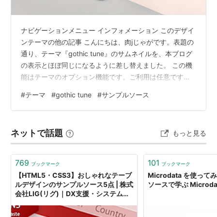
ナビゲーションメニュー インフォメーション このデザイ
ンテーマの他の記事 こんにちは、肉jじゃがです。表題の
通り、テーマ『gothic tune』のサムネイルを、本ブログ
の表示とほぼ同じになるように差し替えました。 この機
能はテーマのオプション機能です。ご利用は任意です。
カスタマイズにこだわりたい方向けの機能ですので、こ
#
テーマ
#
gothic tune
#
サンプルソース
ちらの機能を使わなくてもテーマをご利用いただけま
す。 なお、今回の変更はサムネイルの差し替えのみで
す。新機能の追加ではありませんので、既にインストー
ネットで話題
もっと見る
ル頂いている方は今まで同様にテーマをご利用いただけ
ます。以下のソースコードは、既存の機能のつかいかた
の一例です。「既存の機能の組み…
769
101
ブックマーク
ブックマーク
【HTML5・CSS3】おしゃれなテーブ
Microdata を使っ
ルデザインのサンプルソース5点 | 株式
ソースで学ぶ Microda
会社LIG(リグ)｜DX支援・システム開
発・Web制作