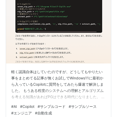
軽く認識自体はしていたのですが、どうしてもやりたい
事をまとめてる記事が無くお試しでWindows11に最初か
ら入っているCopilotに質問をしてみたら爆速で解決しま
した。 もうある程度のシステムへの理解とアルゴリズム
を考える知識があればPGはできる時代になりました。 サ
ンプルソースの精度が高すぎる サンプルソースで動かな
#
AI
#
Copilot
#
サンプルコード
#
サンプルソース
かった時の代案も素晴らしい エラーコードをそのまま書
#
エンジニア
#
自動生成
けばなぜエラーなのかを教えてくれる。 必ずサンプルコ