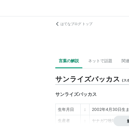
はてなブログ トップ
言葉の解説
ネットで話題
関
サンライズバッカス
(
ス
サンライズバッカス
生年月日
：
2002年4月30日
生産者
：
ヤナガワ牧場（北海