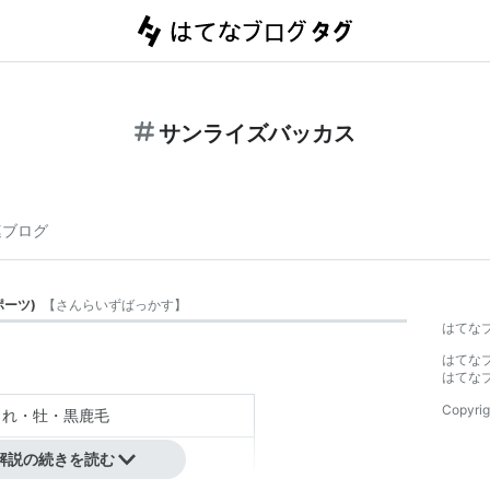
サンライズバッカス
連ブログ
ポーツ
)
【
さんらいずばっかす
】
はてな
はてな
はてな
Copyrig
生まれ・牡・黒鹿毛
道門別）
解説の続きを読む