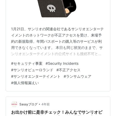
1月21日、サンリオの関連会社であるサンリオエンターテ
イメントのネットワークが不正アクセスを受け、来場予
約の新規取得、年間パスポートの購入等のサービスが利
用できなくなっています。 本日も同じ状況のままで、サ
ンリオエンターテイメントの公式サイトも接続不可とな
っていることが付け加えられています。詳細は調査中
#
セキュリティ事案
#
Security Incidents
で、個人情報漏えいの可能性も確認中とのことです。確
#
サンリオピューロランド
#
不正アクセス
認してみたところ、ピューロランドのサイトは正常にア
#
サンリオエンターテイメント
#
ランサムウェア
クセスできますが、来場予約やパスポート購入のプログ
#
個人情報漏えい
ラムが呼び出せなくなっている状態です。今夜になっ
て、月末まで復旧に時間がかかると想定し、トラブル発
生前に予約済の利用者のみ入場可として営業するとの…
•
Sassyブログ
4年前
お出かけ前に是非チェック！みんなでサンリオピ