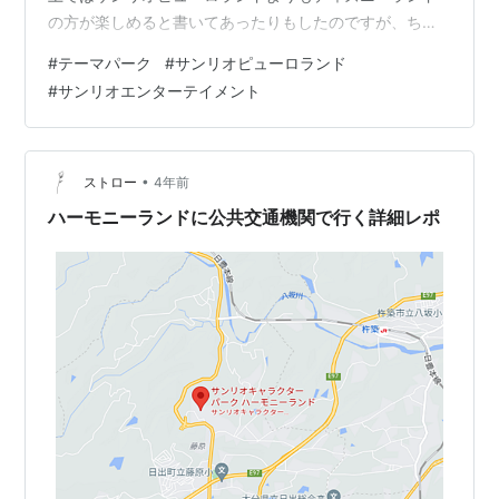
の方が楽しめると書いてあったりもしたのですが、ちょ
うど子どもがサンリオピューロランドに行きたいと言っ
#
テーマパーク
#
サンリオピューロランド
ていたので行ってきましたが、むしろディズニーランド
#
サンリオエンターテイメント
よりもサンリオピューロランドの方に行って良かったと
感じましたので、その理由などについて書いていこうと
思います！ 我が家には二人の娘がいます。 長女は小学四
年生、次女は幼稚園年少です。 長女はある程度大きいの
•
ストロー
4年前
で問題ないのですが、幼稚園年少さん…
ハーモニーランドに公共交通機関で行く詳細レポ