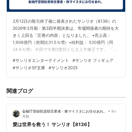
2月12日の取引終了後に発表されたサンリオ（8136）の
2026年3月期・第3四半期決算は、市場関係者の期待を大
きく上回る「圧巻の内容」となりました。 •売上高：
1,906億円（前期比31.5％増）•純利益： 520億円（同
24.6％増） 今回で今期3度目となる上方修正です。 「ク
ロミ」や「マイメロディ」といった主力キャラクターの
#
サンリオエンターテイメント
#
サンリオ フィギュア
世界的な人気再燃が、単なるブームではなく「定着した
#
サンリオSF文庫
#
サンリオ2025
収益基盤」になったことを証明しています。ライセンス
事業の利益率の高さが、売上の伸びを凌駕する形で利益
を押し上げています。 市場では、朝方から買い注文が殺
関連ブログ
到。前日比+700円（14.7％）の5,464円ストップ高気配
と…
•
金融庁登録投資助言業者・株マイスタにお任せあれ。
9ヶ
月前
愛は世界を救う！ サンリオ【8136】