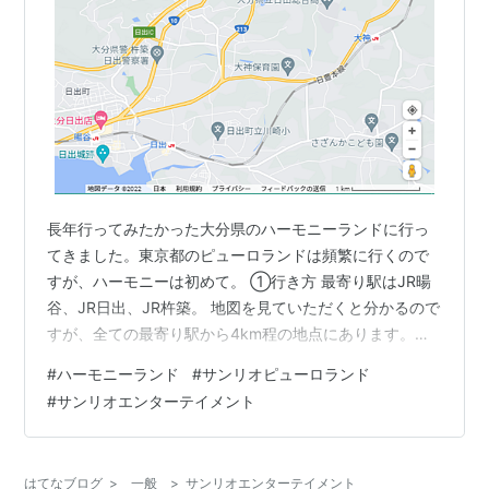
長年行ってみたかった大分県のハーモニーランドに行っ
てきました。東京都のピューロランドは頻繁に行くので
すが、ハーモニーは初めて。 ①行き方 最寄り駅はJR暘
谷、JR日出、JR杵築。 地図を見ていただくと分かるので
すが、全ての最寄り駅から4km程の地点にあります。山
の上なので徒歩は厳しそうです。タクシーだと片道1100
#
ハーモニーランド
#
サンリオピューロランド
円程度らしいので、数人で乗り合わせるならタクシーが
#
サンリオエンターテイメント
良いかも。バスは片道260円です。 私は最寄り駅からバ
スで行くことにしました。
はてなブログ
>
一般
>
サンリオエンターテイメント