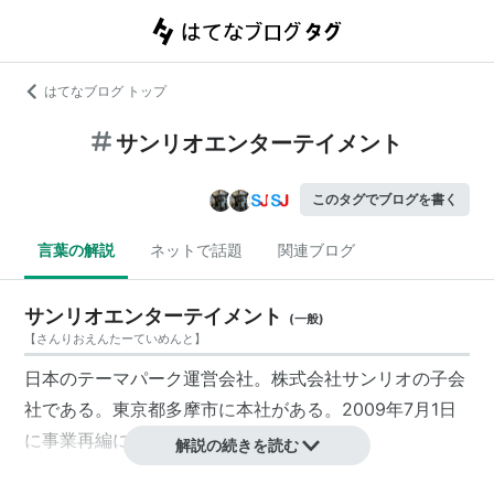
はてなブログ トップ
サンリオエンターテイメント
このタグでブログを書く
言葉の解説
ネットで話題
関連ブログ
サンリオエンターテイメント
(
一般
)
【
さんりおえんたーていめんと
】
日本のテーマパーク運営会社。株式会社サンリオの子会
社である。東京都多摩市に本社がある。2009年7月1日
に事業再編に伴い設立された。
解説の続きを読む