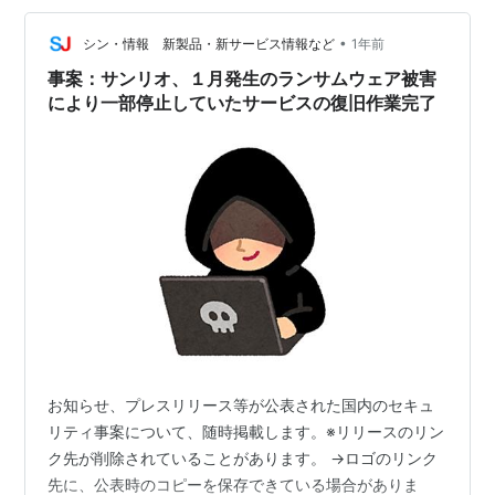
ーバルな人気が、そのまま会社の成長に直結している証
拠です。 ところが、市場というのは時に気まぐれなもの
•
シン・情報 新製品・新サービス情報など
1年前
で、この素晴らしいニュースが出…
事案：サンリオ、１月発生のランサムウェア被害
により一部停止していたサービスの復旧作業完了
お知らせ、プレスリリース等が公表された国内のセキュ
リティ事案について、随時掲載します。※リリースのリン
ク先が削除されていることがあります。 →ロゴのリンク
先に、公表時のコピーを保存できている場合がありま