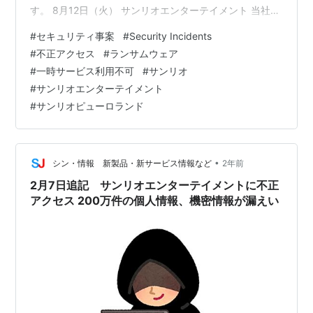
す。 8月12日（火） サンリオエンターテイメント 当社へ
の不正アクセスによるネットワークトラブルについて概
#
セキュリティ事案
#
Security Incidents
要： 株式会社サンリオは、2025年1月21日に発生したラ
#
不正アクセス
#
ランサムウェア
ンサムウェアによる不正アクセスについて、調査と復旧
#
一時サービス利用不可
#
サンリオ
作業が完了したことを8月12日に発表しました。この攻撃
#
サンリオエンターテイメント
により、サンリオピューロランド公式サイトのマイペー
#
サンリオピューロランド
ジ機能や来場予約、eパスポートチケット購入など複数の
サービスが一時利用不可とな…
•
シン・情報 新製品・新サービス情報など
2年前
2月7日追記 サンリオエンターテイメントに不正
アクセス 200万件の個人情報、機密情報が漏えい