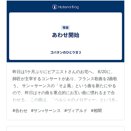
昨日は1ケ月ぶりにピアニストさんのお宅へ。 8/20に、
師匠が主宰するコンサートがあり、フランス歌曲を2曲歌
う。 サン＝サーンスの「そよ風」という曲を新たにやる
ので、昨日はその曲を重点的にお互い曲に慣れるまで合
わせる。 この曲は、「ペルシャのメロディー」という6
曲からなる組曲のオープニング。 一番アラビア風のメロ
#
合わせ
#
サン=サーンス
#
ヴィアルド
#
相聞
デイがでている。 音域も高くないので楽ではあるが、ピ
アニストさんからの指摘は、低い音から飛ぶ時のヴォイ
スチェンジが良くないとのこと。 音は低くても、響きま