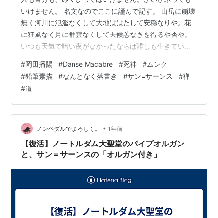
いけません。 名文なのでここに謹んで記す。 山岳に崩壊
無く河川に氾濫なくして大地ははたして安穏なりや。花
に狂風なく月に群雲なくして天候恙なきを得るや否や。
いつも天気で暗い夜がなかったならば誰しも生きている
のが辛かろう。一殺多生は宇宙の大法、生は畢竟殺の所
#
岡田播陽
#
Danse Macabre
#
死神
#
ムンク
生。極陰は極陽に裏（つつ）まれ至剛は至柔に含まれ
#
鉛筆素描
#
なんとなく落書き
#
サン=サーンス
#
禅
る。水の剛性に接せざれば水の本性を識ることは難し
#
道
い。破壊は天の活動である。自然の偉業である。されば
生まれたるものは死し生くるものは滅ぶ。諸有る事物は
みなその発生の当初においてすでに腐朽破滅の芽を備え
ている。けだし天の万物を愛護撫育する目的は、最後
•
ノンペダルでよろしく。
1年前
の…
【復活】ノートルダム大聖堂のパイプオルガン
と、サン＝サーンスの「オルガン付き」