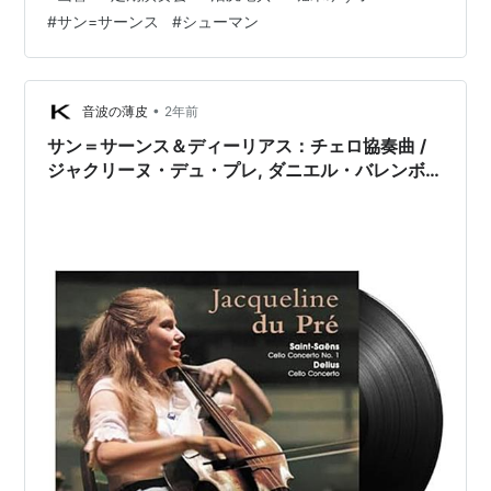
ドに、何度も経営危機を乗り越え、それでもすでに50周
#
サン=サーンス
#
シューマン
年を迎えました。近年はプログラムの内容面でも演奏水
準の面でも向上も著しく、ファンにとっては嬉しい限り
です。さて、沼尻竜典さん指揮する今回のプログラム
は； バルトーク 舞踊組曲 BB 86a サン=サーンス ヴァイ
•
音波の薄皮
2年前
オリン協奏曲第3番 ロ短調 Op…
サン＝サーンス＆ディーリアス：チェロ協奏曲 /
ジャクリーヌ・デュ・プレ, ダニエル・バレンボイ
ム, フィラデルフィア管弦楽団, マルコム・サージ
ェント, ロイヤル・フィルハーモニー管弦楽団
(1971&1965/2025 192/24 Qobuz)