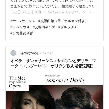
ら始まっていない曲について綴ってみたいと思います。
音楽を音で聴いているだけだと、拍の頭から始まってい
ると思ってしまう曲って結構あるんですよね。ベートー
ヴェンの交響曲で考えてみましょう。第５番「運命」。
#
サン=サーンス
#
交響曲第３番「オルガン付き」
クラシックに詳しくなくても「ジャジャジャジャーン」
#
シベリウス
#
交響曲第１番
#
ブルックナー
で通じますよね。この「ジャジャジャジャーン」という
#
交響曲第９番
言葉にも表れていますが、拍の頭からある音楽にとれま
すよね。でも実際、「運命」の楽譜は8分休符のあとに
「ジャジャジャジャーン」なんですよね。なので、正確
に言うと「（ウ）ジャジャジャジャーン」です…
•
音楽鑑賞の記録
7ヶ月前
オペラ サン＝サーンス：サムソンとデリラ マ
ーク・エルダー/メトロポリタン歌劇場管弦楽団
(2018年)