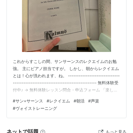
これからすこしの間、サンサーンスのレクエイムのお勉
強。 主にピアノ担当ですが。 しかし、朝からレクイエム
とは！心が洗われます、ね。 -----------------------------
----------------------------------------------- 無料体験受
付中♪ → 無料体験レッスン問合・申込フォーム 「楽しく
熱心に」「健康的に長く歌えるように」をモットーに 基
#
サン=サーンス
#
レクイエム
#
朝活
#
声楽
本の発声や教本からはもちろん、 生徒さんがふだん歌う
#
ヴォイストレーニング
好きな曲のなかからヒントを見つけ、 それぞれの個性に
合った発声を提案しています。 ●学生～７０代の方が受
講中 ●外国歌曲は読めなくても大丈夫！発…
ネットで話題
もっと見る