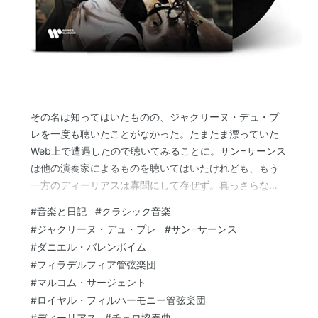
その名は知ってはいたものの、ジャクリーヌ・デュ・プ
レを一度も聴いたことがなかった。たまたま漂っていた
Web上で遭遇したので聴いてみることに。サン=サーンス
は他の演奏家によるものを聴いてはいたけれども、もう
一方のディーリアスは寡聞にして存ぜず。真っさらな頭
で聴いてみると、実に耳にすっと入ってくる演奏と作品
#
音楽と日記
#
クラシック音楽
の流れ。初めて聴く作品を素直に受けいれられるか否か
#
ジャクリーヌ・デュ・プレ
#
サン=サーンス
は、それを演奏する者の腕に左右されるものだと思って
#
ダニエル・バレンボイム
はいたけれども、それが如実な形で現れた。それは「音
#
フィラデルフィア管弦楽団
がつかめる状態」と言い換えることも出来そうな、自分
#
マルコム・サージェント
なりの作品解釈の方法なのだけれども、デュ・プレは作
#
ロイヤル・フィルハーモニー管弦楽団
品に込められた楽譜の意図を非常につかみ取りやす…
#
ディーリアス
#
チェロ協奏曲