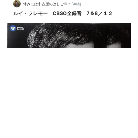
•
で落とさないでということ。 言葉もあまり難しくないの
休みには中古屋のはしごⅢ
3年前
で、暗譜も楽かな。 もう1曲は、ヴィアルドの「愛の嘆
ルイ・フレモー CBSO全録音 7＆8／１２
き」 ショパンのマズルカに言…
ルイ・フレモー CBSO全録音 （１２枚組） LOUIS
FREMAUX The Complete CBSO Recordings 7＆8／12