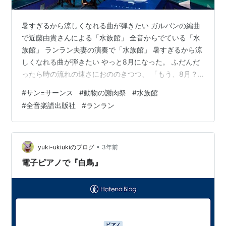
暑すぎるから涼しくなれる曲が弾きたい ガルバンの編曲
で近藤由貴さんによる「水族館」 全音からでている「水
族館」 ランラン夫妻の演奏で「水族館」 暑すぎるから涼
しくなれる曲が弾きたい やっと8月になった。 ふだんだ
ったら時の流れの速さにおののきつつ、 「もう、8月？
どうしよう！」 となるのだが、今年はちょっと違うよう
#
サン=サーンス
#
動物の謝肉祭
#
水族館
だ。 連日の暑さにもう閉口しており、これがあとまだ少
#
全音楽譜出版社
#
ランラン
なくとも1か月半は続くのかと思うとげんなりする。 せっ
かく夏らしくていい曲だと思って選んだナザレーの「オ
デオン」もあまりやる気がしない。 特にフォルテで連打
のあるところなど、連続で部分練習をやっていると、手
•
yuki-ukiukiのブログ
3年前
が疲れるわ、汗もかくわ、…
電子ピアノで『白鳥』