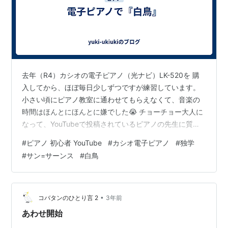
去年（R4）カシオの電子ピアノ（光ナビ）LK-520を 購
入してから、ほぼ毎日少しずつですが練習しています。
小さい頃にピアノ教室に通わせてもらえなくて、音楽の
時間はほんとにほんとに嫌でした😭 チョーチョー大人に
なって、YouTubeで投稿されているピアノの先生に質問
しながら 独学で練習しています。 でも、本当に難しいで
#
ピアノ 初心者 YouTube
#
カシオ電子ピアノ
#
独学
す。何せ楽譜が読めないので楽譜にドレミをふっていま
#
サン=サーンス
#
白鳥
す。 指番号も、なかなかその指通りに動かなくて、なん
だか悲しくなりますが… でも、光ナビがあると初めのう
ちの練習にはとても良いですね♪ （ちなみに、内蔵されて
いない曲には、光ナビはつかないです。ガックシ😢） お
•
コバタンのひとり言 2
3年前
恥ずかしいのですが…
あわせ開始