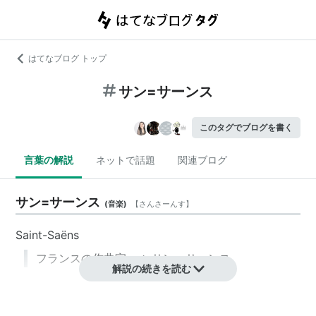
はてなブログ トップ
サン=サーンス
このタグでブログを書く
言葉の解説
ネットで話題
関連ブログ
サン=サーンス
(
音楽
)
【
さんさーんす
】
Saint-Saëns
フランス
の
作曲家
。→
サン＝サーンス
解説の続きを読む