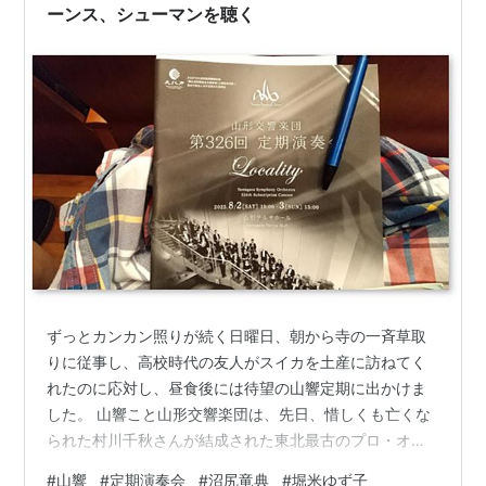
ーンス、シューマンを聴く
ずっとカンカン照りが続く日曜日、朝から寺の一斉草取
りに従事し、高校時代の友人がスイカを土産に訪ねてく
れたのに応対し、昼食後には待望の山響定期に出かけま
した。 山響こと山形交響楽団は、先日、惜しくも亡くな
られた村川千秋さんが結成された東北最古のプロ・オー
ケストラです。人口20万人程度の山形市をホームグラン
#
山響
#
定期演奏会
#
沼尻竜典
#
堀米ゆず子