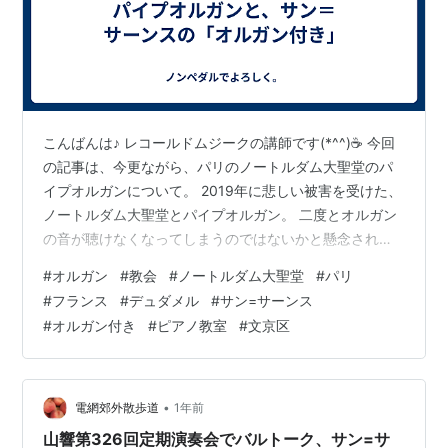
こんばんは♪ レコールドムジークの講師です(*^^)☕ 今回
の記事は、今更ながら、パリのノートルダム大聖堂のパ
イプオルガンについて。 2019年に悲しい被害を受けた、
ノートルダム大聖堂とパイプオルガン。 二度とオルガン
の音が聴けなくなってしまうのではないかと懸念されて
いましたが、多くの職人さん、スタッフさん、関係者さ
#
オルガン
#
教会
#
ノートルダム大聖堂
#
パリ
んたちが携わり、見事に復旧しましたね。パイプの取り
#
フランス
#
デュダメル
#
サン=サーンス
換えだけでも相当大変だったでしょう。日本人の職人さ
#
オルガン付き
#
ピアノ教室
#
文京区
んも復旧に携わったとのことも誇りに思います。 その修
復工事を経て、2024年12月7日に復活を告げる演奏会が
行われました👏 ノートルダム大聖堂は、ヨーロッパの精
神文化・歴史・芸術の象…
•
電網郊外散歩道
1年前
山響第326回定期演奏会でバルトーク、サン=サ