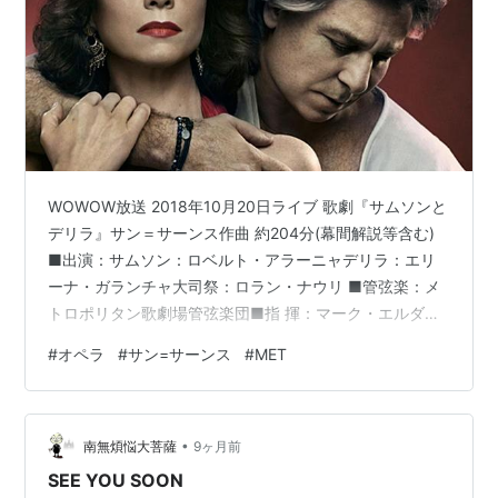
WOWOW放送 2018年10月20日ライブ 歌劇『サムソンと
デリラ』サン＝サーンス作曲 約204分(幕間解説等含む)
■出演：サムソン：ロベルト・アラーニャデリラ：エリ
ーナ・ガランチャ大司祭：ロラン・ナウリ ■管弦楽：メ
トロポリタン歌劇場管弦楽団​■指 揮：マーク・エルダー
■収録:2018年10月20日 メトロポリタン歌劇場 演出：ダ
#
オペラ
#
サン=サーンス
#
MET
ルコ・トレズニヤック サン＝サーンスのオペラはこれし
か知らず、CDを一回聴いただけで映像体験は初めて。 当
初はオラトリオを想定していたということもあってか、
•
合唱の場面が多い。音が散らばらずに聴きやすくて良か
南無煩悩大菩薩
9ヶ月前
った。 メインキャストの二人はさすがというか共に十八
SEE YOU SOON