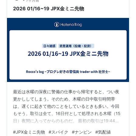
7ヶ月前
き。まだ週半ばなのに強烈なボラ疲れが半分、まともに
2026 01/16~19 JPX金ミニ先物
相…
最近は水曜の深夜に警備の仕事から帰宅すると、つい夜
更かししてしまう。そのため、木曜の日中取引時間帯
は、遅くに起きて他のことをしているときも多い。今回
もそう。取引は全て、16日付として処理される木曜（15
日）夜間に入ってからのものだ。 最初の取引は19:44に
24508.75で4枚買。利食いは19:57に24522.75で。+0.5
#
JPX金ミニ先物
#
スパイク
#
ナンピン
#
気配値
万。ここはなぜもう少し長めに保持できなかったのか。