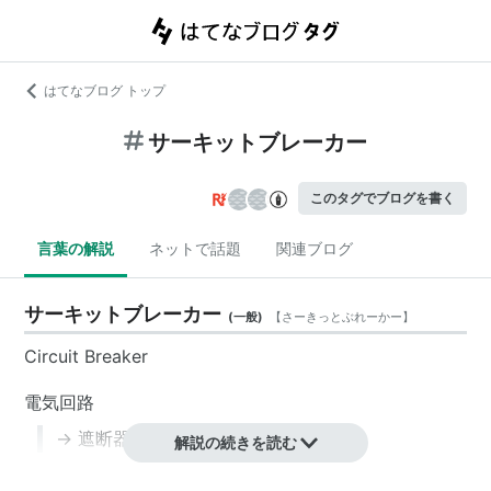
はてなブログ トップ
サーキットブレーカー
このタグでブログを書く
言葉の解説
ネットで話題
関連ブログ
サーキットブレーカー
(
一般
)
【
さーきっとぶれーかー
】
Circuit Breaker
電気回路
→
遮断器
解説の続きを読む
金融先物取引