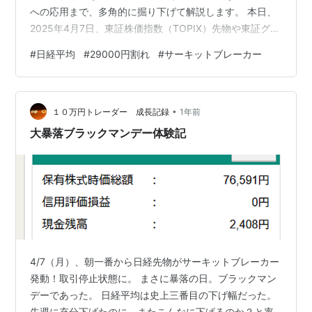
への応用まで、多角的に掘り下げて解説します。 本日、
2025年4月7日、東証株価指数（TOPIX）先物や東証グロ
ース市場250指数先物など計5つの指数でサーキットブレ
#
日経平均
#
29000円割れ
#
サーキットブレーカー
ーカーを発動しました。 東証グロース250先物では2回発
動していました。 日経平均は前週末比2644円（7.8%）
安の3万1136円58銭。 急落、一時2900円超安超 私が経
•
験した前場での連続発動は、市場の潜在的なリスクを改
１０万円トレーダー 成長記録
1年前
めて認識する機会となりました。今回は、この経験を基
大暴落ブラックマンデー体験記
に、より…
4/7（月）、朝一番から日経先物がサーキットブレーカー
発動！取引停止状態に。 まさに暴落の日。ブラックマン
デーであった。 日経平均は史上三番目の下げ幅だった。
先週に充分下げたのに、またこんなに下げるのか？と率