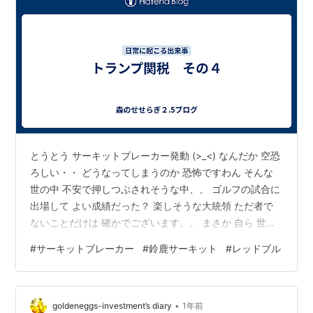
とうとう サーキットブレーカー発動 (>_<) なんだか 空恐
ろしい・・ どうなってしまうのか 恐怖ですわん そんな
世の中 不安で押しつぶされそうな中、、 ゴルフの試合に
出場して よい成績だった？ 楽しそうな大統領 ただ者で
ないことだけは 確かでございます。。 まさか 自ら 世界
の経済を壊しに行ってる？？ なんてことを言いだす専門
#
サーキットブレーカー
#
鈴鹿サーキット
#
レッドブル
家も出だして ほんと じょうだんではないです 関税合戦
なんて 世界中 誰も得しませんから！！ 行き過ぎた 関税
は ほんとの戦争になりかねませんよね⁈ 弱い立場の 弱小
•
国を いじめて ”窮鼠猫を嚙む” 状態になったりしたら 困
goldeneggs-investment’s diary
1年前