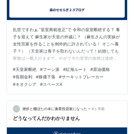
乱世ですわぁ ”皇室典範改正”で 令和の皇室断絶する？ 養
子を迎えて 麻生家が天皇の外戚に？ （麻生さんの実妹が
女性宮家を作ることを例外的に許されている！ そこへ養
子？） （天皇家は養子を取れないんだって！結婚しても
家族は一般人のままで、やがて今の皇室の血統は途絶え
る） 世が世なら ”朝敵”に認定されるよ 強引に可決なんか
#
天皇家断絶
#
フーシ派
#
紅海ルート
#
原油価格
したらさ・・(>_<) ロイターによると、「イランは米国が
#
長期金利
#
株価下落
#
サーキットブレーカー
電力網を攻撃した場合、フーシ派に紅海への玄関口を封
#
キオクシア
#
スペースX
鎖するよう指示した。」 それを受けて 即座に反応したの
は・・ 原油価格上昇、長期金利上昇、株価下落、ゴール
ド価格急落 日経株価なんて 韓国のレバレッジETFの 連日
のサ…
•
挫折と棚ぼたの末に兼業投資家になった
4ヶ月前
どうなってんだかわかりません