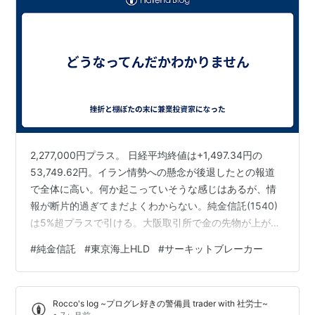
2,277,000円プラス。 日経平均終値は+1,497.34円の
53,749.62円。イラン情勢への懸念が後退したとの報道
で全体に高い。何か起こっていそうな感じはあるが、情
報が断片的過ぎてまだよくわからない。純金信託(1540)
は5%超プラスで引ける。大阪取引所で金の先物が上がっ
てサーキットブレーカーが発動したとのこと。とにかく
#
純金信託
#
東京海上HLD
#
サーキットブレーカー
現金を作らねばという切迫した状況ではなくなっている
ということか。東京海上HLD（8766）は今日も途中から
ストップ高でそのまま引ける。明日は値幅制限が1,500
Rocco's log ~プログレ好きの警備員 trader with 社労士~
円に拡大するが、さてどうなるか。信用分の100株を現引
•