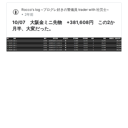
ンド入り シナリオ3：ボックス相場（もみ合い） 今でき
Rocco's log ~プログレ好きの警備員 trader with 社労士~
る対処法 1. 無理なナンピンは避ける 2. 売却タイミング
•
2年前
を…
10/07 大阪金ミニ先物 +381,608円 この2か
月半、大変だった。
植田ショック、それに続く7月米雇用統計、ゴールドへの
サーキットブレーカー発動、証拠金大幅増額、250万を
超える含み損、そして最終盤では石破ショックによる乱
気流に巻込まれた。 こう書いてみると本当にいろいろあ
ったが、結果的には買玉を全て利食いで終えることがで
きた。この間の基本スタンスは「買玉を中期的にホール
#
大阪金ミニ先物
#
サーキットブレーカー
ドしつつ、短期的な売りの局面では機動的に売を建て、
#
植田ショック
#
石破ショック
両建てする」というもの。ま、欲を言えば切りがない