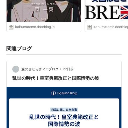
kabumatome.doorblog.jp
kabumatome.doorblog
関連ブログ
•
森のせせらぎ２.5ブログ
22日前
乱世の時代！皇室典範改正と国際情勢の波