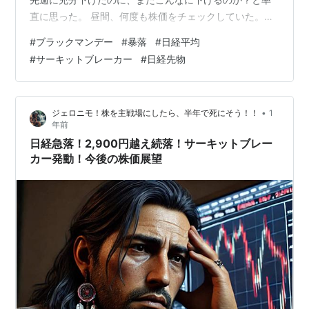
直に思った。 昼間、何度も株価をチェックしていた。寄
りつき後はジリジリ値を戻す動きはあったが結局は売り
#
ブラックマンデー
#
暴落
#
日経平均
に押し切られていた。 いい勉強にはなったが、日本株の
#
サーキットブレーカー
#
日経先物
今後が心配になる。トラウマ級の体験であった。 わたく
し、資産を大幅に減らした。 よりによって半導体ETFし
か保有していないので、直撃の損害である。 あらため
•
ジェロニモ！株を主戦場にしたら、半年で死にそう！！
1
て、リスクの低い債券投資に魅力を感じたりもした。 今
年前
日の暴落で退場者が出るのも納…
日経急落！2,900円越え続落！サーキットブレー
カー発動！今後の株価展望