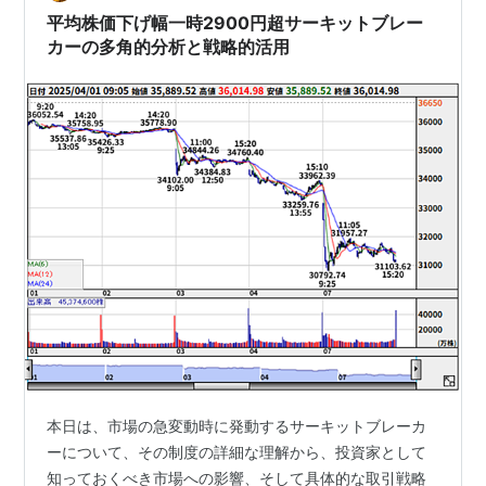
るでしょうに ・・・ サーキットといえば、…
平均株価下げ幅一時2900円超サーキットブレー
カーの多角的分析と戦略的活用
本日は、市場の急変動時に発動するサーキットブレーカ
ーについて、その制度の詳細な理解から、投資家として
知っておくべき市場への影響、そして具体的な取引戦略