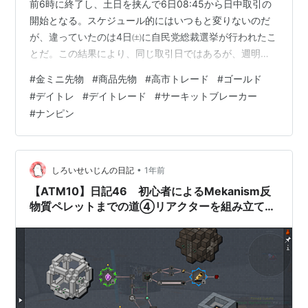
前6時に終了し、土日を挟んで6日08:45から日中取引の
開始となる。スケジュール的にはいつもと変りないのだ
が、違っていたのは4日㈯に自民党総裁選挙が行われたこ
とだ。この結果により、同じ取引日ではあるが、週明け6
日の取引はその前の夜間取引とは全く様相の異なるもの
#
金ミニ先物
#
商品先物
#
高市トレード
#
ゴールド
になった。何と370円余りの上方ギャップを空け、サー
#
デイトレ
#
デイトレード
#
サーキットブレーカー
キットブレーカー発動。なかなか見れない光景ではあっ
#
ナンピン
た。 この中で僕の立ち回りはまず、4日の零時台に2度
（18592.25、18587.25）、6日は9～13時台に3回
（18939.75、19102.25、19136.5）、全…
•
しろいせいじんの日記
1年前
【ATM10】日記46 初心者によるMekanism反
物質ペレットまでの道④リアクターを組み立てる
【Minecraft】