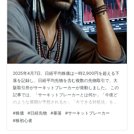
2025年4月7日、日経平均株価は一時2,900円を超える下
落を記録し、日経平均先物を含む複数の先物取引で、大
阪取引所がサーキットブレーカーが発動しました。 この
記事では、「サーキットブレーカーとは何か」「今後ど
のような展開が予想されるか」「今できる対処法」をわ
かりやすく解説します。 目次 サーキットブレーカーと
#
株価
#
日経先物
#
暴落
#
サーキットブレーカー
は？ 2025年4月7日 背景と市場状況 サーキットブレーカ
#
株初心者
ーの詳細 サーキットブレーカー発動後の傾向 今後予想さ
れる展開 シナリオ1：反発シナリオ シナリオ2：下落トレ