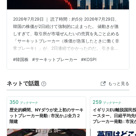
2026年7月29日 ｜ 読了時間：約5分 2026年7月29日、
韓国の株価が2日続けて強制的に止まった。 値動きが激
しすぎて、取引所が市場ぜんたいの売買を丸ごと止める
「サーキットブレーカー（株価が急落したときに働く非
常ブレーキ）」が、2日連続でかかったのだ。 引き金
は、半導体の大型株が一斉に投げ売られたこと。 しか
#
韓国株
#
サーキットブレーカー
#
KOSPI
も、有価証券市場でこのブレーキが2営業日続けて発動し
たのは、 制度が始まって以来はじめて だった。 直前ま
で、韓国株は世界で一番値上がりしていた市場だったと
ネットで話題
もっと見る
されている。 その最強だったはずの市場が、なぜ一番激
しく止まったのか。 この記事でわかること 韓国株が2日
連続で止まった7月2…
350
259
ブックマーク
ブックマーク
歴史的瞬間、NYダウが史上初のサーキ
イギリスEU離脱国民
ットブレーカー発動 : 市況かぶ全力２
ースター、日経平均先
階建
ブレーカー発動 : 市