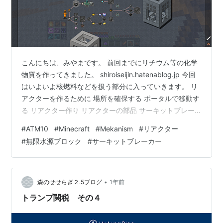
こんにちは、みやまです。 前回までにリチウム等の化学
物質を作ってきました。 shiroiseijin.hatenablog.jp 今回
はいよいよ核燃料などを扱う部分に入っていきます。 リ
アクターを作るために 場所を確保する ポータルで移動す
る リアクター作り リアクターの部品 サーキットブレー
カー 冷却用の水源を確保 リアクターを作るために
#
ATM10
#
Minecraft
#
Mekanism
#
リアクター
Mekanismのクエストラインを見るとこんな感じ。 マル
#
無限水源ブロック
#
サーキットブレーカー
チブロックの機械がいくつかあるみたいですね。リアク
ターもその１つのようです。 核廃棄物などの放射能を持
つ物質を扱うリアクターを含むブロック（機械やパイプ
など）を壊すと、付近が放射線で汚染されてしまう…
•
森のせせらぎ２.5ブログ
1年前
トランプ関税 その４