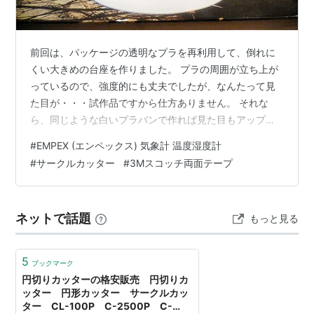
前回は、パッケージの透明なプラを再利用して、倒れに
くい大きめの台座を作りました。 プラの周囲が立ち上が
っているので、強度的にも丈夫でしたが、なんたって見
た目が・・・試作品ですから仕方ありません。 それな
ら、同じような白いプラバンで作れば見た目もアップす
るだろうと思い、プラバンで作り直してみました。 まず
#
EMPEX (エンペックス) 気象計 温度湿度計
は、前回作ったものを分解して、Eの字型台座を外しま
#
サークルカッター
#
3Mスコッチ両面テープ
す。簡単に外れました。 プラバンを奇麗な円に切り抜く
これには、サークルカッターとカッターマットが必要で
す。 エヌティー カッター 円切りカッター 替刃付き クリ
ネットで話題
もっと見る
ア iC-1500P NT Cutter Amazon このサークルカッター
は薄いア…
5
ブックマーク
円切りカッターの格安販売 円切りカ
ッター 円形カッター サークルカッ
ター CL-100P C-2500P C-