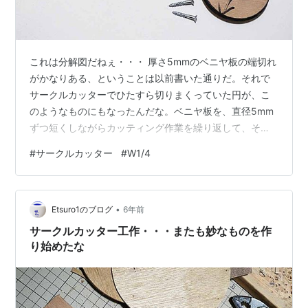
これは分解図だねぇ・・・ 厚さ5mmのベニヤ板の端切れ
がかなりある、ということは以前書いた通りだ。それで
サークルカッターでひたすら切りまくっていた円が、こ
のようなものにもなったんだな。ベニヤ板を、直径5mm
ずつ短くしながらカッティング作業を繰り返して、それ
を積み重ねるように貼り合わせていく・・・木工用ボン
#
サークルカッター
#
W1/4
ドでね。そしてW1/4のネジをナットとあわせて上の画像
の右のようなものを作る。左側の天面中央部に凹部があ
るが、そこはナットの頭が収まる部分だな。 これも、接
•
着剤がしっかりと乾いてから、ひたすらサンディン
Etsuro1のブログ
6年前
グ・・・そしてベニヤ板の宿命というか、表面に欠損が
サークルカッター工作・・・またも妙なものを作
出ることがあるので、木工用のパテ埋めをして…
り始めたな