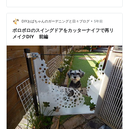
が！そして ＴＨＡＮＫ ＹＯＵ の文字 何か新鮮な気持ち
にさせてくれる商品です。 こういう商品の梱包を日本企
業も見習っていただきたいものです。 日本のは梱包が頑
•
丈ですがこう 購入した人への感謝の気持ちが薄い パッケ
DIYおばちゃんのガーデニングと日々ブログ
5年前
ージングが多いですよね。 これだけで今回の記…
ボロボロのスイングドアをカッターナイフで再リ
メイクDIY 前編