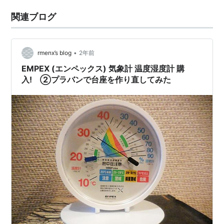
関連ブログ
•
rmenx’s blog
2年前
EMPEX (エンペックス) 気象計 温度湿度計 購
入! ②プラバンで台座を作り直してみた