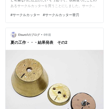
あるサークルカッターを買うことにしました。サークル
カッターって簡単そうで、ちょっとコツがあるんですよ
#
サークルカッター
#
サークルカッター替刃
ね。何度か失敗したことがあります。 0.5mmアルミ板。
カッターでも真っすぐなら切れるので、円も切れる可能
性があります。やってみる価値ありです。 紙と違って、
•
薄いと言ってもアルミ板。でも、何十回かグルグルと回
Etsuro1のブログ
6年前
せば切れると思うからです。 たぶん。 ただ、一般的なサ
夏の工作・・・結果発表 その2
ークルカッターは、中心に穴を…