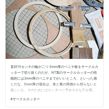
直径15センチの輪が二つ 5mm厚のベニヤ板をサークルカ
ッターで切り抜くのだが、NT製のサークルカッターの性
能的には3mm厚のベニヤまでがいいところ、といった感
じだな。5mm厚の場合は、表と裏の両側から切らないと
厳しいな。そのためにはセンターに予め小さな穴を開け
ておく・・・貫通させておくこと。こういう時にハンド
#
サークルカッター
ドリルが便利だねぇ。そしてサークルカッターのセンタ
ーをその穴に差し込んで表を切る・・・概ね厚みの半分