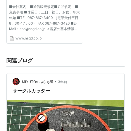
1500P 57B ｵﾙﾌｧ ｺﾝﾊﾟｽｶｯﾀｰ
■会社案内 ■通信販売規定■返品規定 ■
57b ＮＴカッター 円切り用 特
免責事項 ■休業日：土日、祝日、お盆、年末
価 通販
年始 ■TEL 087-867-3400 （電話受付平日
8：30-17：00） FAX 087-867-3426 ■E-
Mail：sbd@nsgd.co.jp ＜当店の基本情報＞
＊表示納期は想定標準納期。お急ぎの方は事
www.nsgd.co.jp
前にお問い合わせください。＊掲載商品は特
記のない限り新品です。（保証...
関連ブログ
•
MIYUTOのぷらも道
3年前
サークルカッター