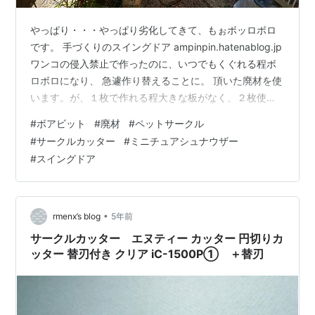
やっぱり・・・やっぱり劣化してきて、もぉボッロボロ
です。 手づくりのスイングドア ampinpin.hatenablog.jp
ワンコの侵入禁止で作ったのに、いつでもくぐれる程ボ
ロボロになり、 急遽作り替えることに。 頂いた廃材を使
います。が、１枚で作れる程大きな板がなく、２枚使
用。 できるだけ軽くしたいので、薄い板です。 まず高さ
#
ボアビット
#
廃材
#
ペットサークル
を５０ｃｍにカットします（５０ｘ５０）が、今回は薄
#
サークルカッター
#
ミニチュアシュナウザー
い板なので カッターで切ります。 数回、表裏にカッター
#
スイングドア
で切れ目を入れます。 切れ目を入れたら、定規をあてて
ポキッと折ります。 ２枚ともカットできたら、風通しの
ことも考え、中央に隙間を作ることにしました。 以前失
敗した…
•
rmenx’s blog
5年前
サークルカッター エヌティー カッター 円切りカ
ッター 替刃付き クリア iC-1500P① ＋替刃