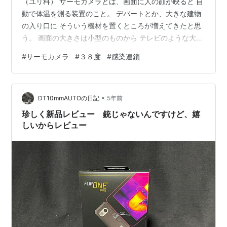
（ユリ科） サーモカメラとは、画面に人の顔が映ると 自
動で体温を測る装置のこと。 デパートとか、大きな建物
の入り口に そういう機材を置くところが増えてきたと思
う。 画面の大きさは小型のものから テレビのような大き
さのものまでピンキリ。 そういう画面では、自分はいつ
#
サーモカメラ
#
３８度
#
感染連鎖
も３５℃台が表示される。 おでこにピ！とやる体温計だ
と、だいたい３６．１℃前後。 測るものによって少し異
なる。 で、先日、某デパートに行ったときに 入り口で自
•
分の後ろを、おじ（い）さんが歩いていて サーモ画面に
DT10mmAUTOの日記
5年前
映るその人の顔を見るともなしに見ていたら、 その人の
珍しく新品レビュー 銃じゃないんですけど、嬉
観測された体温が３８度を超…
しいからレビュー