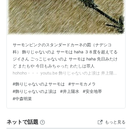
サーモンピンクのスタンダードカーネの図（ナデシコ
科） 飾りじゃないのよ サーモは haha ３８度を超えてる
ジイさん ごっこじゃないのよ サーモは haha 先日みたけ
ど またもや 今日もみちゃった わたしは罪人
hohoho・・・ youtu.be 飾りじゃないのよ涙は 井上陽水
中森明菜 玉置浩二(4:42) セクシーダイナマイトな中森明
#
飾りじゃないのよサーモは
#
サーモカメラ
菜に 興奮している井上陽水と玉置浩二の映像。 途中から
#
飾りじゃないのよ涙は
#
井上陽水
#
安全地帯
カメラマンも興奮して集中してる感じが伝わってくる。
#
中森明菜
この映像は、放送したときに私はテレビで見てた。 男の
人がこんな感じで緊張しながら興奮してるのって、 なん
かいいと思う。(笑) で、今聴くとドラムの音…
ネットで話題
もっと見る