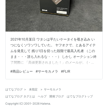
2021年10月某日 ワタシは平たいケータイを覗き込み い
つになくソワソワしていた。 ヤフオクで、とあるアイテ
ムを発見して 残り1日を切った段階で最高入札者 （この
まま・・・誰も入れるな・・・） しかし オークション終
了間際に 「高値更新されました！」のメールが。 (・
皿・;)クソっ やはりワタシ以外にも「ブツ」を狙ってい
#
商品レビュー
#
サーモカメラ
#
FLIR
た ハンターが居やがった。 このハンターと入札合戦する
こと数分 予算をオーバーしてしまい 落札出来ませんでし
た。 (・皿・;) 若い頃のワタシならアツくなって 平たい
はてなブログ
>
未指定
>
サーモカメラ
ケータイを放り投げて レパードに乗り込みアクセル全開
はてなブログ タグとは
ヘルプ
開発ブログ
はてなブログトップ
でゲート開放 何本もタバコに火をつけ煙を燻らせて 冷静
さを…
Copyright (C) 2001-
2026
Hatena.