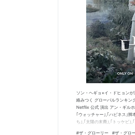
ソン・ヘギョ×イ・ドヒョンが
絡みつく グローバルランキング 1位の
Netflix 公式 演出 アン・ギ
｢ウォッチャー｣,｢ハピネス｣脚
ち｣,｢太陽の末裔｣,｢トッケビ
作 スタジオドラゴン ザ・グロー
#
ザ・グローリー
#
ザ・グロー