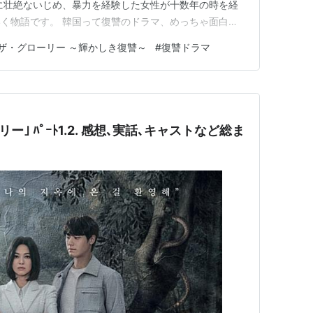
に壮絶ないじめ、暴力を経験した女性が十数年の時を経
く物語です。 韓国って復讐のドラマ、めっちゃ面白い
かった！と思いました。 過去のいじめのシーンは残酷で
ザ・グローリー ～輝かしき復讐～
#
復讐ドラマ
なので流し見したのですが、伏線やメンバーの顔が覚えら
…
 感想､実話､キャストなど総ま