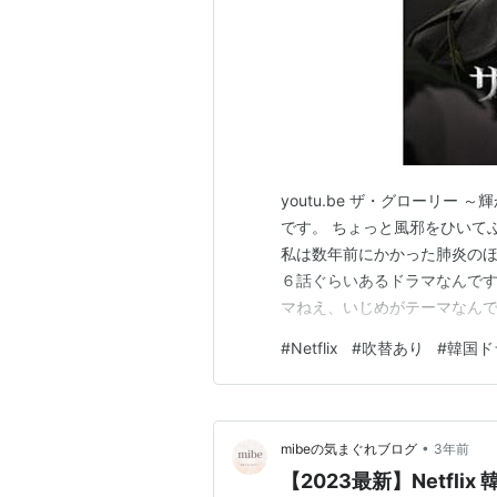
youtu.be ザ・グローリー 
です。 ちょっと風邪をひいて
私は数年前にかかった肺炎のほ
６話ぐらいあるドラマなんです
マねえ、いじめがテーマなん
人になってからね。 いじめら
#
Netflix
#
吹替あり
#
韓国ド
ッターホラーがありましたね。 ja
てい…
•
mibeの気まぐれブログ
3年前
【2023最新】Netfl