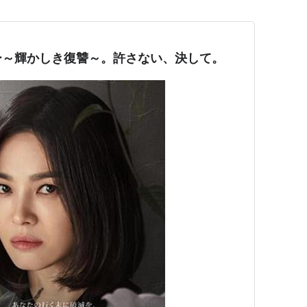
ー～輝かしき復讐～。許さない、決して。