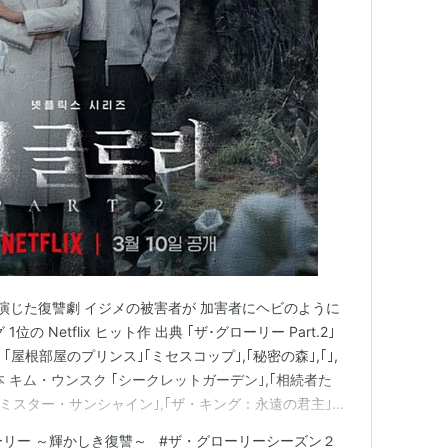
演じた復讐劇 イジメの被害者が 加害者にヘビのように
 Netflix ヒット作 出典 ｢ザ･グローリー Part.2｣
ルホ ｢屋根部屋のプリンス｣｢ミセスコップ｣,｢秘密の森｣,｢｣,
本 キム・ウンスク ｢シークレットガーデン｣,｢相続者た
｣,｢ミスター・サンシャイン｣,｢ザ・キング：永遠の君主｣制
リー ～輝かしき復讐 (全16話) あらすじ グローリーの
リー ～輝かしき復讐～
#
ザ・グローリーシーズン２