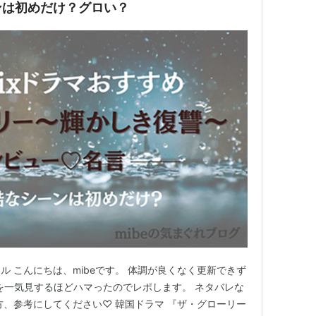
ンは初めだけ？グロい？
 こんにちは、mibeです。 体調が良くなく更新できず
ーリーを一気見するほどハマったのでレポします。 ネタバレな
方、参考にしてください♡ 韓国ドラマ 『ザ・グローリー