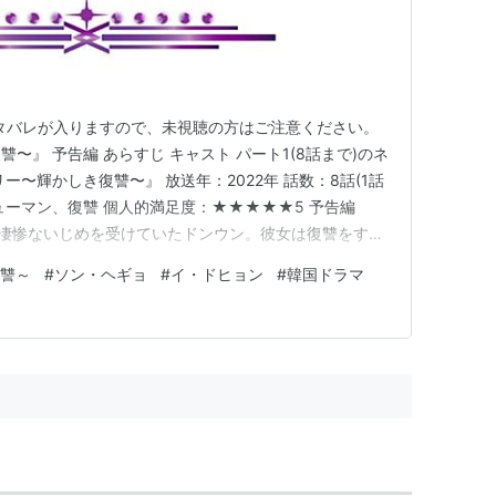
。 ネタバレが入りますので、未視聴の方はご注意ください。
〜』 予告編 あらすじ キャスト パート1(8話まで)のネ
ー〜輝かしき復讐〜』 放送年：2022年 話数：8話(1話
ヒューマン、復讐 個人的満足度：★★★★★5 予告編
校時代、凄惨ないじめを受けていたドンウン。彼女は復讐をする
 キャスト ソン・ヘギョさん：ムン・ドンウン 小学校教
復讐～
#
ソン・ヘギョ
#
イ・ドヒョン
#
韓国ドラマ
ヨジョン 形成外科医 イム・ジヨンさん：パク・ヨンジ