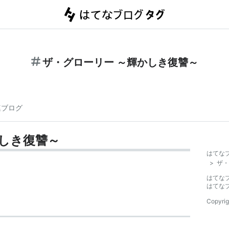
ザ・グローリー ～輝かしき復讐～
連ブログ
かしき復讐～
はてな
>
ザ・
はてな
はてな
Copyrig