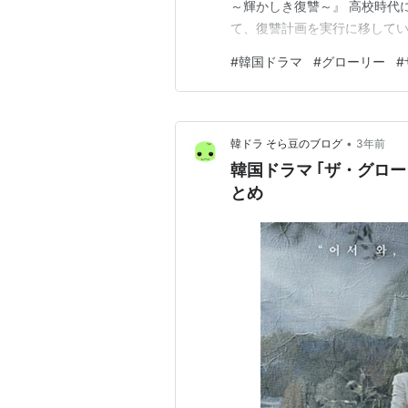
～輝かしき復讐～』 高校時代
て、復讐計画を実行に移してい
ですよね！ 私は結論、観てよ
#
韓国ドラマ
#
グローリー
#
す。 特に1話が残酷。 残酷
れないので結局2回観ました。
•
韓ドラ そら豆のブログ
3年前
韓国ドラマ ｢ザ・グローリー｣ ﾊﾟｰﾄ1.2.
とめ