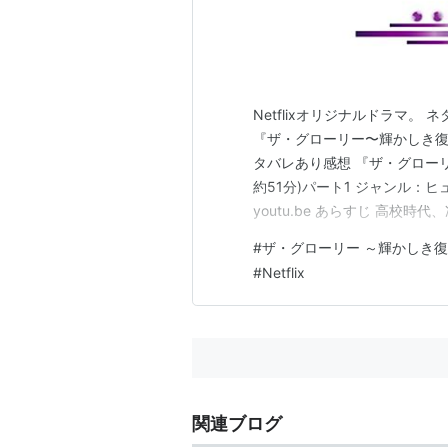
Netflixオリジナルドラマ
『ザ・グローリー〜輝かしき復讐
タバレあり感想 『ザ・グローリ
約51分)パート1 ジャンル：
youtu.be あらすじ 高
ことだけを目的に生きていた…
#
ザ・グローリー ～輝かしき
師 イ・ドヒョンさん：チュ・
#
Netflix
ン…
関連ブログ