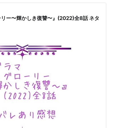
ー〜輝かしき復讐〜』(2022)全8話 ネタ