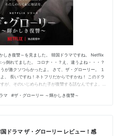
～輝かしき復讐～を見ました。 韓国ドラマですね。 Netflix
ぶっ倒れてました。 コロナ・・？え、違うよね・・・？
うが激クソつらかったよ。 さて、ザ・グローリー。 １
よ。 長いですね！ネトフリだからですかね！ このドラ
ですが、そのいじめられた子が復讐する話なんですよ。大
れてから、やり返すといえばミスミソウっていうスプラ
ラマ
#
ザ・グローリー ～輝かしき復讐～
vok.hatenablog.com てめえら、マジ許さねぇぞ！っ
ix 韓国ドラマ ザ・グローリー レビュー！感