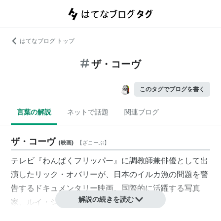
はてなブログ トップ
ザ・コーヴ
このタグでブログを書く
言葉の解説
ネットで話題
関連ブログ
ザ・コーヴ
(
映画
)
【
ざこーぶ
】
テレビ『わんぱくフリッパー』に調教師兼俳優として出
演したリック・オバリーが、日本のイルカ漁の問題を警
告するドキュメンタリー映画。国際的に活躍する写真
解説の続きを読む
家、ルイ・シホヨスが映画初監督を務めた。
日本では2010年5月26日にシアターN渋谷等での公開が