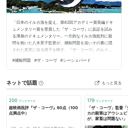
カ・キャシーが撮影のストレスから自ら呼吸を止
め、彼の腕の中に死んでしまったことから、現在
はイルカ解放運動の最前線で活動している。そん
「日本のイルカ漁を捉え、第82回アカデミー賞長編ドキ
なオバリーは、和歌山県太地町で行われているイ
ュメンタリー賞を受賞した『ザ・コーヴ』に反証を試み
ルカ漁のことを知る。そこは、長い捕鯨の歴史を
る渾身のドキュメンタリー。一方的なイルカ漁批判に疑
問を抱いた八木景子監督が、捕鯨問題を追いその裏に隠
持つ町だった。本作の監督ルイ・シホヨスは、オ
された真実に迫る様子を映す。『ザ・コーヴ』のルイ・
バリーによって太地のイルカ漁のことを知り、そ
シホヨス監督をはじめ出演のリック・オバリーや太地町
の地へやってくる。当初、マスクや帽子で変装す
#
捕鯨問題
#
ザ・コーヴ
#
シーシェパード
の人々に取材を敢行。捕鯨反対派や擁護派ら双方の主張
るオバリーに違和感を覚えるが、複数の車に尾行
から浮かび上がる真相に注目」シネマトゥデイ 昨日紹介
される異常な事態を目の当たりにし、ただならぬ
した“i-新聞記者ドキュメント-”に続き、この作品もまた緊
ネットで話題
もっと見る
状況を理解する。オバリーは監督をある入り江に
張感があり引き込まれます。 いやはや“怒り”のパワーと
は凄まじい・・・。 それでは・・・。 2015年 105分
案内する。そこは、人目につかないようにイルカ
漁を行う場所だった。ショー用のイルカは15万ド
200
179
ブックマーク
ブックマーク
ル以上の高額で世界中の水族館に売られている
超映画批評『ザ・コーヴ』60点（100
「ザ・コーヴ」監督「
点満点中）
カの殺害はアウシュビ
が、ショー用に選ばれなかったイルカは殺され、
が、家畜は問題ない」 
食用として販売されている。イルカ肉は水銀値が
(ﾉ∀`)