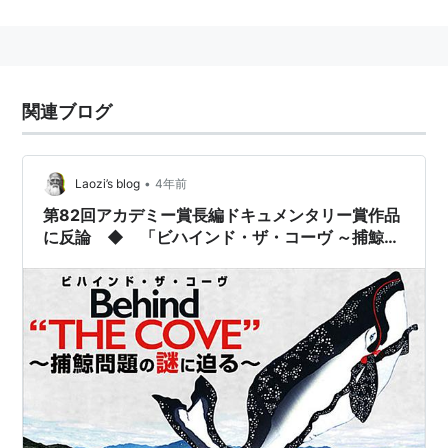
予定されていたが、「主権回復を目指す会」による上映
妨害運動により中止に追い込まれた。その後、7月3日か
らシアター・イメージフォーラムで公開された。
第82回アカデミー賞長編ドキュメンタリー賞のほか、
関連ブログ
世界中の映画祭で賞を受賞し高い評価を得ている。一方
で、イルカ漁を実態を正しく伝えていないという批判も
多い。また隠し撮りを用いた箇所も問題視されており、
•
Laozi’s blog
4年前
日本公開版は漁師の顔にぼかしをかけたバージョンとな
第82回アカデミー賞長編ドキュメンタリー賞作品
に反論 ◆ 「ビハインド・ザ・コーヴ ～捕鯨問
っている。
題の謎に迫る～」
作品概要
リック・オバリーは60年代、アメリカのテレビシ
リーズ『わんぱくフリッパー』で調教師兼俳優と
して活躍した。イルカが世界的に人気を得るきっ
かけを作ったオバリーは、フリッパー役のイル