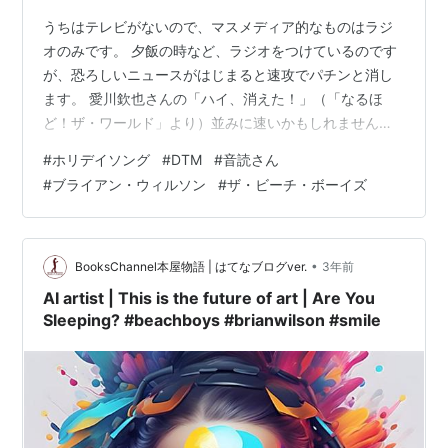
うちはテレビがないので、マスメディア的なものはラジ
オのみです。 夕飯の時など、ラジオをつけているのです
が、恐ろしいニュースがはじまると速攻でパチンと消し
ます。 愛川欽也さんの「ハイ、消えた！」（「なるほ
ど！ザ・ワールド」より）並みに速いかもしれません。
全員、小心者です。 音声でも恐ろしいのにテレビの映像
#
ホリデイソング
#
DTM
#
音読さん
なんて絶対無理です。 あれを見ながらご飯を食べられる
#
ブライアン・ウィルソン
#
ザ・ビーチ・ボーイズ
のかな。 学生時代の友人で、バイト先のレンタルビデオ
屋でホラーを見ながら弁当を食べてる奴がいました。 慣
れるのかな。 ネットがあるので世界中の情報を知ること
ができます。 深く理解するためには、信頼できるジャー
•
BooksChannel本屋物語 | はてなブログver.
3年前
ナリストの本を読んだり、話を聞いた…
AI artist | This is the future of art | Are You
Sleeping? #beachboys #brianwilson #smile