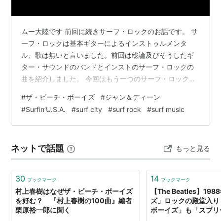
ムー大陸です 前回に続きサーフ・ロックのお話です。 サ
ーフ・ロックは基本ギターによるインストゥルメンタ
ル、歌は無いと言いました。前回は総論及びそうしたギ
ター・サウンドのバンドとインストのサーフ・ロックの
曲を紹介しました。 今回はもう一つのサーフ・ロック。
ヴォーカル付きのバンド及びその楽曲を紹介していきま
#
ザ・ビーチ・ボーイズ
#
ジャン＆ディーン
す。 歌が加わると何が良いのか？ 一概には言えません
#
Surfin’U.S.A.
#
surf city
#
surf rock
#
surf music
が、世界観が明確になります。今でこそ私たちはギター
のインスト曲を聴いて、反射的にサーフィンと結びつけ
ますが、それは長年刷り込まれた結果です。正直言っ
ネットで話題
もっと見る
て、リバーブで波の音を表現するとか微妙です。結局は
南カリフォルニアの若者が好きだからという話で…
30
14
ブックマーク
ブックマーク
村上春樹はなぜザ・ビーチ・ボーイズ
【The Beatles】19
を好む？ 『村上春樹の100曲』編者
ズ」ロックの殿堂入り
栗原裕一郎に聞く
ボーイズ」も「スプリー
Arigato 毎日幸せ