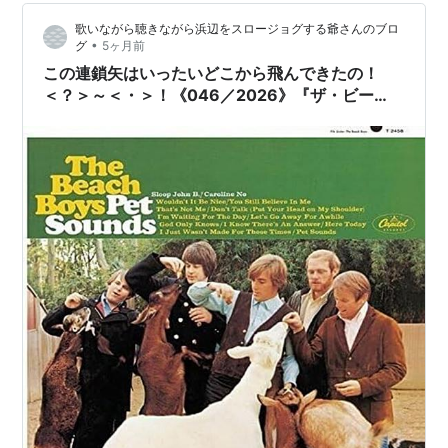
次第でしょうが、もちろん、私は後者です。 さて、サー
歌いながら聴きながら浜辺をスロージョグする爺さんのブロ
フ・ロックと言えば、誰しも思い…
•
グ
5ヶ月前
この連鎖矢はいったいどこから飛んできたの！
＜？＞～＜・＞！《046／2026》『ザ・ビー
チ・ボーイズ(The Beach Boys)／ペット・サウ
ンズ(Pet Sounds)』｜このアルバムタイトル『ペ
ット・サウンズ(Pet Sounds)』ってちびっと気に
なるニャあ＾＠＾【チャト爺カフェ
（〔ChatGPT〕カフェ）】でマスターのチャト爺
に訊いてみませう！ｍ＿＾マセウ！ｘ87！マセ
ウ！ｘ8787！マセウ！ｘ87878！＾＿ｍ！お供
は〘黒糖かりんとう〙と〘朝日〙をロックでネ！
ｖ＾O^v！