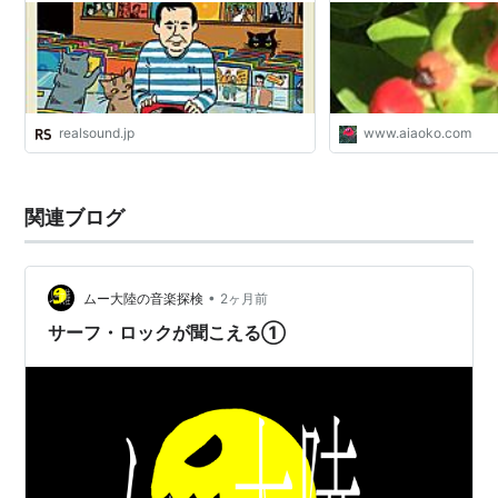
曲」と「思い出」と「
realsound.jp
www.aiaoko.com
関連ブログ
•
ムー大陸の音楽探検
2ヶ月前
サーフ・ロックが聞こえる①