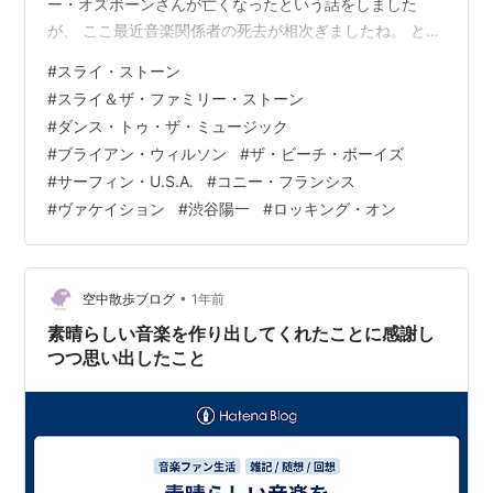
ー・オズボーンさんが亡くなったという話をしました
が、 ここ最近音楽関係者の死去が相次ぎましたね。 とい
う事で、最近亡くなられた音楽関係者を取り上げたいと
#
スライ・ストーン
思います。 オジー・オズボーン（1948-2025）
#
スライ＆ザ・ファミリー・ストーン
#
ダンス・トゥ・ザ・ミュージック
#
ブライアン・ウィルソン
#
ザ・ビーチ・ボーイズ
#
サーフィン・U.S.A.
#
コニー・フランシス
#
ヴァケイション
#
渋谷陽一
#
ロッキング・オン
•
空中散歩ブログ
1年前
素晴らしい音楽を作り出してくれたことに感謝し
つつ思い出したこと