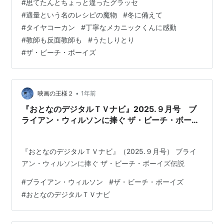
#
思てたんとちょっと違ったグラッセ
に、冬への備えを徐々に。昼間は暖かかったので、これ
#
適量という名のレシピの魔物
#
冬に備えて
が今年最後になるといいなと願いつつ亀の水槽を洗い、
#
タイヤコーカン
#
丁寧なメカニックくんに感動
外水道を凍結防止の水抜モードに切り替えて、車は予約
#
教師も反面教師も
#
うたしりとり
してあったガソスタに持っていってタイヤコーカン。で
#
ザ・ビーチ・ボーイズ
も担当してくれたメカニックのお兄ちゃんがすっ…
•
映画の王様２
1年前
『おとなのデジタルＴＶナビ』2025.９月号 ブ
ライアン・ウィルソンに捧ぐ ザ・ビーチ・ボーイ
ズ伝説
『おとなのデジタルＴＶナビ』（2025.９月号） ブライ
アン・ウィルソンに捧ぐ ザ・ビーチ・ボーイズ伝説
#
ブライアン・ウィルソン
#
ザ・ビーチ・ボーイズ
#
おとなのデジタルＴＶナビ