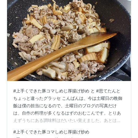
#上手くできた豚コマしめじ厚揚げ炒め と #思てたんと
ちょっと違ったグラッセ こんばんは、今は土曜日の晩御
飯は僕の担当になるので、土曜日のブログの写真だけ
は、自作の料理が多くなるはずのおむこんです。とりあ
えずうちにある調味料はだいたい覚えました。あとは野
菜の切り方と、適量という名のレシピの魔物との戦いで
#
上手くできた豚コマしめじ厚揚げ炒め
すね。 そして、雪のニュースも舞い込み始めたこの時期