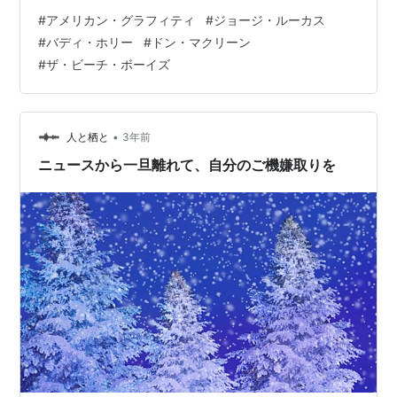
した。これが無ければ、「スター・ウォーズ」も無かっ
#
アメリカン・グラフィティ
#
ジョージ・ルーカス
たかも知れません。 映画「アメリカン・グラフィティ」
#
バディ・ホリー
#
ドン・マクリーン
予告編 www.youtube.com 舞台は1962年のカリフォルニ
#
ザ・ビーチ・ボーイズ
アの田舎町。リチャード・ドレイファス扮する主人公は
高校を卒業し、東部の大学へ入学することが決まってい
ます。明日は旅立ちの日。地元での最後の夜を仲間と共
に楽しんでいます。…
•
人と栖と
3年前
ニュースから一旦離れて、自分のご機嫌取りを