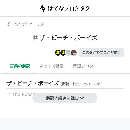
はてなブログ トップ
ザ・ビーチ・ボーイズ
このタグでブログを書く
言葉の解説
ネットで話題
関連ブログ
ザ・ビーチ・ボーイズ
(
音楽
)
【
ざびーちぼーいず
】
⇒
The Beach Boys
解説の続きを読む