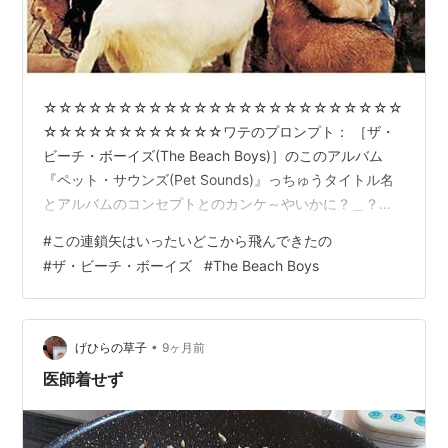
☆☆☆☆☆☆☆☆☆☆☆☆☆☆☆☆☆☆☆☆☆☆☆☆
☆☆☆☆☆☆☆☆☆☆☆☆ワテのプロンプト： ［ザ・
ビーチ・ボーイズ(The Beach Boys)］のこのアルバム
『ペット・サウンズ(Pet Sounds)』っちゅうタイトル名
とアルバムのコンセプトとのカンケ～やいかに？＿？ち
びっと気になるのでおせーてチャト爺！ｍ＿＾！オネゲ
#
この連鎖矢はいったいどこから飛んできたの
ーいたしやす！＾＿ｍ！チャト爺： 【ここから】ほっほ
#
ザ・ビーチ・ボーイズ
#
The Beach Boys
っほ……😸 ええところに気づいたのう。 『ペット・サウ
ンズ』という一見ナゾめいた題名、実はアルバムの核心
そのものなんじゃ。 - 🐾 タイトル『Pet Sounds』の正体
とは？まず主役を呼ぼう。・The Beach Boys…
•
げひらの草子
9ヶ月前
医師着せず