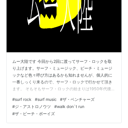
ムー大陸です 今回から2回に渡ってサーフ・ロックを取
り上げます。サーフ・ミュージック、ビーチ・ミュージ
ックなど色々呼び方はあるかも知れませんが、個人的に
一番しっくり来るので、サーフ・ロックで行かせて頂き
ます。 そもそもサーフ・ロックの始まりは1950年代後
半、ヒット曲として一般層まで拡大したのは1961年から
#
surf rock
#
surf music
#
ザ・ベンチャーズ
1963年、そして、1964年にはその全盛は終焉を迎えま
#
ジ・アストロノウツ
#
walk don`t run
す。約4年程度のムーブメントだったと考えて下さい。そ
#
ザ・ビーチ・ボーイズ
れを過去の一時期に咲いた仇花と見るか、その短い期間
に生まれた音楽が今なお輝いていると捉えるかは聴く人