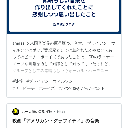
amass.jp 米国音楽界の巨星墜つ。合掌。 ブライアン・ウ
ィルソンのポップ音楽家としての並外れた才やセンスあ
ってのビーチ・ボーイズであったことは、CDのライナー
ノーツや書籍を通して知識として知ってはいたけれど、
グループとしての素晴らしいヴォーカル・ハーモニーや
殆どのメンバーがリード・ヴォーカルをとれるほどに優
#
訃報
#
ブライアン・ウィルソン
れたシンガーの集まりであるところが、私がビーチ・ボ
#
ザ・ビーチ・ボーイズ
#
かつて好きだったバンド
ーイズを好きになった一番の理由であった。ブライアン
の訃報を受け、まず思い出したのがそのことであった。
•
ムー大陸の音楽探検
1年前
映画「アメリカン・グラフィティ」の音楽