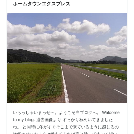
ホームタウンエクスプレス
アーティスト:
ザ・ピーナッツ,ブル
ー・コメッツ,園まり,伊東ゆかり
出版社/メーカー:
キングレコード
発売日:
2004/11/26
メディア:
CD
クリック
: 26回
この商品を含むブログ (2件) を見る
宮川泰ザ・ピーナッツComplete
アーティスト:
ザ・ピーナッツ,藤田ま
こと,岩谷時子,秋元近史,安井かずみ,前
田武彦,青島幸男,竹内伸光,塚田茂,なか
にし礼,レオン・サンフォニエット
出版社/メーカー:
キングレコード
発売日:
2006/09/06
メディア:
CD
クリック
: 21回
この商品を含むブログ (3件) を見る
いらっしゃいまっせ～。ようこそ当ブログへ。 Welcome
to my blog. 過去画像より すっかり秋めいてきました
ね。 と同時に冬がすぐそこまで来ているように感じるの
…など。
は気のせいか！？ ※考えてみれば春と秋ってすごく短い