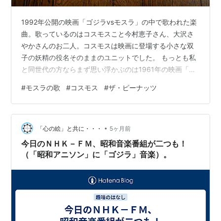
この商品を含むブログ (1件) を見る
1992年公開の映画「ゴジラvsモスラ」の中で歌われた楽
曲。歌っているのはコスモスこと今村恵子さん、大沢さ
IT’S TOO LATE~ザ・ピーナッ
やかさんのお二人。コスモスは映画に登場する小さな双
ツ・オン・ステージ
子の妖精の役名そのままのユニットでした。 もっとも私
アーティスト:
ザ・ピーナッツ,宮川泰,
と同世代の方ならまず思い浮かぶのは1961年の映画「モ
山上路夫,S.BECHET,Hensley,Toni
スラ」の方ではないでしょうか？このときは双子歌手の
Stern,J.Cameron Fogerty,岩谷時子,な
#
モスラの歌
#
コスモス
#
ザ・ピーナッツ
かにし礼,Richard Starky,キャロル・
ザ・ピーナッツが歌いました。伊藤エミさん・伊藤ユミ
キング
さんの双子歌手ですね。それにしても、ザ・ピーナッツ
出版社/メーカー:
キングレコード
のハーモニーはすごかったですね。完全なユニゾン、音
発売日:
2002/09/04
•
メディア:
CD
程のズレがほぼゼロ、神秘的な響き。確かに海外公開さ
「心の絵」と共に・・・
5ヶ月前
購入
: 16人
クリック
: 293回
れたとき、外国の観客たちからは「Japanese fairy
今日のＮＨＫ－ＦＭ、昭和音楽番組が二つも！
この商品を含むブログ (10件) を見る
twins」と呼ばれるわけ…
（「昭和アニソン」に「ゴジラ」音楽）。
四つのお願い
アーティスト:
ザ・ピーナッツ,林春生,
橋本淳,千家和也,片桐和子,なかにし礼,
白鳥朝詠,安井かずみ,上原尚,永六輔,深