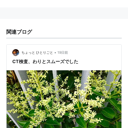
Wink、
ダブルユー
等、様々なアーティストによって彼
女達の楽曲はカヴァーされている。
姉：
伊藤エミ
（本名：日出代）/妹：
伊藤ユミ
（本名：
関連ブログ
月子）
生年月日：1941年4月1日
伊藤エミの没年月日：2012年6月15日
•
ちょっと ひとりごと
19日前
出身地：愛知県常滑市
CT検査、わりとスムーズでした
所属：
渡辺プロダクション
1959年（昭和34年）、「
可愛い花
」（キングレコー
ド）でレコードデビュー。
同年、「
情熱の花
」で第10回NHK紅白歌合戦に初出
場。1974年の第25回紅白まで連続16回出場。
1961年、「シャボン玉ホリデー」に出演。
1973年、日本歌謡大賞放送音楽特別賞、日本レコー
ド大賞制定15周年記念賞受賞。