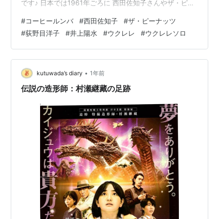
です♪ 日本では1961年ごろに 西田佐知子さんやザ・ピー
ナッツが 日本語でカバーしヒットしました⭐︎ それ以降も
#
コーヒールンバ
#
西田佐知子
#
ザ・ピーナッツ
西田佐知子さんのバージョンを荻野目洋子さんや井上陽
#
荻野目洋子
#
井上陽水
#
ウクレレ
#
ウクレレソロ
水さんがカバーして CMなどで耳にしました♡ ウクレレ
ソロでもたくさんのアーティストが速弾きなどでカバー
していますが 今回はふつうバージョンで🤭 ランキング参
加中ウクレレ大好き ランキング参加中【公式】2024…
•
kutuwada’s diary
1年前
伝説の造形師：村瀬継藏の足跡