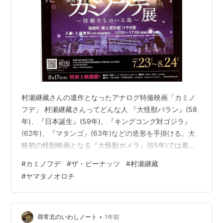
村瀬継藏さんの遺作となったアナログ特撮映画「カミノ
フデ」 村瀬継藏さんってどんな人 『大怪獣バラン』(58
年)、『日本誕生』(59年)、『キングコング対ゴジラ』
(62年)、『マタンゴ』(63年)などの造形を手掛ける。大
映初の怪獣映画となる『大怪獣ガメラ』(65年)では着ぐ
るみ造形を担当し、それを機に東宝を退社。66年には八
#
カミノフデ
#
ザ・ピーナッツ
#
村瀬継藏
木正夫らとともに、造形会社「エキスプロダクション」
#
ヤマタノオロチ
を設立する。その後も、大映の『大魔神』(66年)の造型
を始め、東宝·東映·円谷プロダクションなどが製作する特
撮作品を次々に担当した1970年に開催された日本万国博
覧会では、円谷英二の紹介により、テーマ館「太陽の
•
尋常北のいわしノート
1年前