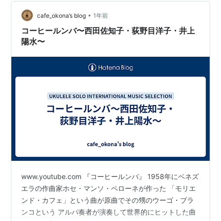
と追い返されてしまう。社長から新しいタレントを発見
•
しないとクビにすると言われた岡本は、新しい歌手の発
cafe_okona’s blog
1年前
掘に奔走するのだが……。 意図したわけではないのだけ
コーヒールンバ〜西田佐知子・荻野目洋子・井上
れど、またしても音楽を題材とした映画を観…
陽水〜
www.youtube.com 『コーヒールンバ』 1958年にベネズ
エラの作曲家ホセ・マンソ・ペローネが作った 「モリエ
ンド・カフェ」という曲が原曲でその甥のウーゴ・ブラ
ンコという アルパ奏者が演奏して世界的にヒットした曲