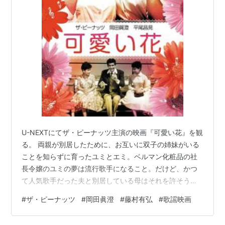
U-NEXTにてザ・ピーナッツ主演の映画『可愛い花』を観
る。 両親が別居したために、お互いに双子の姉妹がいる
ことを知らずに育ったユミとエミ。ベルマン化粧品の社
長令嬢のユミの夢は流行歌手になること。だけど、かつ
て人気歌手だった夫と別居している母はそれを許そうと
はしない。かつての人気歌手を父にもつエミは、父に伴
#
ザ・ピーナッツ
#
岡田眞澄
#
藤村有弘
#
歌謡映画
われてミサイルレコードのテストを受けに来るが、ディ
レクターの岡本（岡田眞澄）に歌手としての才能はない