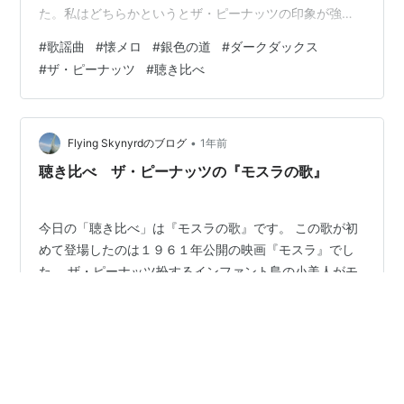
た。私はどちらかというとザ・ピーナッツの印象が強か
ったように記憶しています。 作詞は塚田茂。塚田茂と言
#
歌謡曲
#
懐メロ
#
銀色の道
#
ダークダックス
えば演出家ですが、フジテレビの『夜のヒットスタジ
#
ザ・ピーナッツ
#
聴き比べ
オ』にちょくちょく顔を出していたのを憶えています。
作曲は宮川泰です。 ダークダックスは全員慶應義塾大学
出身でした。全員早稲田大学出身のボニージャックスと
はライバルでした。 この曲は歌謡曲というよりは童謡に
•
Flying Skynyrdのブログ
1年前
近いような感じでした。 銀色の道 作詞：塚田…
聴き比べ ザ・ピーナッツの『モスラの歌』