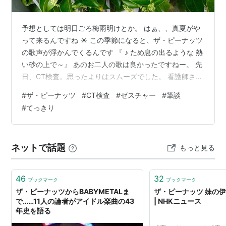
1974年、第3回東京音楽祭世界大会銀賞受賞。
1975年（昭和49年）、「良い状態の時に惜しまれな
予想としては明日ごろ梅雨明けとか。 はぁ、、真夏がや
がらカッコよくやめたい」とコメントして引退。
って来るんですね ☀️ この季節になると、ザ・ピーナッツ
同年、姉の
伊藤エミ
は歌手の
沢田研二
と結婚（後に
の歌声が浮かんでくるんです 『 ♪ ため息の出るような 熱
離婚）。
い砂の上で～』 あのお二人の歌は良かったですねー。 先
日、CT検査。思ったよりはスムーズでした。 看護師さん
姉のエミは沢田研二のライブでの結婚報告以降、妹のユ
はどの方も、筆談などしてくださったし、 先生はパソコ
ミは引退以降、公の場に姿を見せていない。
#
ザ・ピーナッツ
#
CT検査
#
ゼスチャー
#
筆談
ンに打ち込んでくださった。 なんか、ふしぎなくらい話
#
てっきり
しやすい雰囲気で、症状や経過、思いなどもワーッと喋
ってしまった。 温かく親しみを感じるような先生と看護
代表曲
師さんでした ☘️ ただ、検査技師さんは、半分くらいはジ
ネットで話題
もっと見る
ェスチャー。 も、必死で読み取る、という格好に。 その
可愛い花
場その場で…
情熱の花
46
32
ブックマーク
ブックマーク
スク・スク
ザ・ピーナッツからBABYMETALま
ザ・ピーナッツ 妹の伊
コーヒー・ルンバ
で……11人の論者がアイドル楽曲の43
| NHKニュース
年史を語る
ふりむかないで