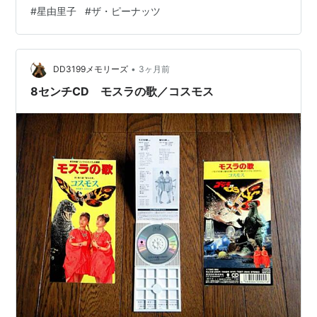
た巨大な蛾の怪獣モスラがゴジラと対決する。 『モス
#
星由里子
#
ザ・ピーナッツ
ラ』は何年か前に「午前十時の映画祭」で観ています。
『モスラ』と『モスゴジ』はお話自体は直接繋がっては
CD
いないけれど、ザ・ピーナッツ（伊藤エミ、伊藤ユミ）
演じる小美人の存在への驚きは劇中では最小限に抑えら
•
DD3199メモリーズ
3ヶ月前
れて、また人間たちは巨…
シングルス?可愛い花?
8センチCD モスラの歌／コスモス
アーティスト:
ザ・ピーナッツ,PAUL
ANKA,GILBERT A GARFIELD
出版社/メーカー:
キングレコード
発売日:
1999/05/28
メディア:
CD
クリック
: 38回
この商品を含むブログ (2件) を見る
シングルス?モスラの歌?
アーティスト:
ザ・ピーナッツ
出版社/メーカー:
キングレコード
発売日:
1999/05/28
メディア:
CD
クリック
: 33回