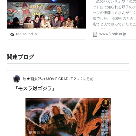
恋のバカンス
「恋のバカンス」や「恋
ット曲で知られる双子の
ウナ・セラ・ディ東京
ッツの伊藤ユミさんが亡
ローマの雨
歳でした。 高校生のとき
店で２人で歌っていたと
恋のフーガ
れ、昭和３４年にザ・ピ
realsound.jp
www3.nhk.or.jp
愛い花」でデビューしまし
ガラスの城
ニーは評判を呼び...
東京の女
サンフランシスコの女
関連ブログ
さよならは突然に
モスラの歌
•
映★画太郎の MOVIE CRADLE 2
2ヶ月前
…など。
『モスラ対ゴジラ』
主なテレビ番組出演
ザ・ヒット・パレード
シャボン玉ホリデー