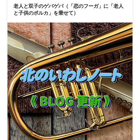
塔」の内部に建っ…
老人と双子のゲバゲバ（「恋のフーガ」に「老人
と子供のポルカ」を乗せて）