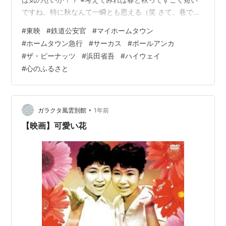
ですね。特に秋なんて一瞬とも思える（笑 さて、巷では
「ホームタウン」どうのこうの、、、と、騒がれており
#
東映
#
鉄道公安官
#
マイホームタウン
ますが、、、 しばらく前に公式で見たこちら↓
#
ホームタウン急行
#
サーカス
#
ポールアンカ
www.youtube.com 放映当時は「おぼこすぎて（小さす
#
ザ・ピーナッツ
#
浜田省吾
#
ハイウェイ
ぎて）」見ていなかったと思うのですが、今こうして見
#
心のふるさと
ると昭和のドラマっていいですね。安心感というか安定
感というか。。。 （自分のようなタイプの）感性にマッ
チしている…
•
ガラクタ風雲別館
1年前
【映画】可愛い花