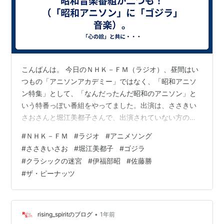
津武志
出版社/メーカー:
キングレコード
発売日:
2002/09/04
メディア:
CD
クリック
: 30回
この商品を含むブログを見る
こんばんは。 今日のＮＨＫ－ＦＭ（ラジオ）、昼間はい
ザ・ピーナッツ・レア・コレクシ
つもの「アニソンアカデミー」ではなく、「昭和アニソ
ョン
ン特集」として、「なんだったんだ昭和のアニソン」と
いう特番っぽい番組をやってました。出演は、ささきい
アーティスト:
ザ・ピーナッツ,林家三
平,藤田まこと,ジャッキー吉川とブル
さおさんと堀江美都子さんで、出演されていない方の歌
ー・コメッツ,布施明,キング・オーケ
はＣＤを流してましたが、お二人は生で歌ってました。
ストラ
#
ＮＨＫ－ＦＭ
#
ラジオ
#
アニメソング
ラジカセで聴いていたのですが、夜になってからＣＤの
出版社/メーカー:
キングレコード
#
ささきいさお
#
堀江美都子
#
ゴジラ
音楽でも聴こう！とラジカセのスイッチをオンにした
発売日:
2004/06/02
#
クラシックの迷宮
#
伊福部昭
#
佐藤勝
メディア:
CD
ら、ラジオのままだったんですわ。 と、いきなりラジオ
#
ザ・ピーナッツ
購入
: 1人
クリック
: 35回
から、伊福部昭さんの「ゴジラ」音楽が～～～（すぐわ
この商品を含むブログ (6件) を見る
かった）。 何をやってるんだ？と、確認したら、「クラ
シックの迷宮選」で、「ゴジラ７０年ＰＡＲＴ２…
•
rising_spiritのブログ
1年前
~メモリーズ~