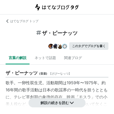
はてなブログ トップ
ザ・ピーナッツ
このタグでブログを書く
言葉の解説
ネットで話題
関連ブログ
ザ・ピーナッツ
(
音楽
)
【
ざぴーなっつ
】
歌手。一卵性双生児。活動期間は1959年〜1975年。約
16年間の歌手活動は日本の歌謡界の一時代を担うととも
に、テレビ草創期の象徴的存在、映画「
モスラ
」での
小
解説の続きを読む
美人
役など、まさに日本の芸能史を語るにおいて欠くこ
とのできない活躍をした。