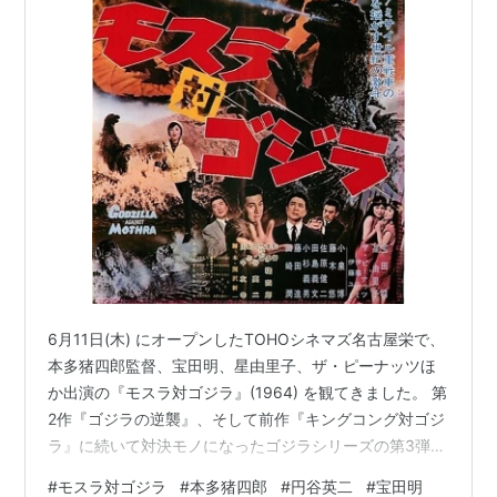
…など。
主な映画出演
可愛い花
モスラ
・
モスラ対ゴジラ
・
三大怪獣 地球最大の決戦
（
小美人
）
6月11日(木) にオープンしたTOHOシネマズ名古屋栄で、
本多猪四郎監督、宝田明、星由里子、ザ・ピーナッツほ
か出演の『モスラ対ゴジラ』(1964) を観てきました。 第
2作『ゴジラの逆襲』、そして前作『キングコング対ゴジ
大冒険
ラ』に続いて対決モノになったゴジラシリーズの第3弾
で、1961年公開の『モスラ』（感想はこちら）に登場し
#
モスラ対ゴジラ
#
本多猪四郎
#
円谷英二
#
宝田明
…など。