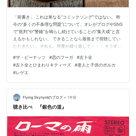
「前書き」 これは単なる”コミックソング”ではない。 昨
今の”多くの不条理な問題”について、オレがブログやSNS
で”批判”や”警鐘”を鳴らし続けていることの”集大成”と言
えるかもしれない。 できることなら最後まで視聴してい
ただきたい。 それも、何度か繰り返して・・・ そうする
と、オレの言いたい”裏意図”が聞こえてくるはずである。
#
ザ・ピーナッツ
#
恋のフーガ
#
左卜全
そしてこの”不条理”を、あえて”笑い飛ばしたい”がため
#
左卜全とひまわりキティーズ
#
老人と子供のポルカ
に、コミックソングという”羊”をかぶってみた。 表層で
#
レゲエ
判断するのだけは避けていただきたい。 もし、過去に”同
じ（似てる）こと”を発表している方がいらっしゃった
ら、お知らせいただきたい。 その方と”お友達”になりた
い…
•
Flying Skynyrdのブログ
1年前
聴き比べ 『銀色の道』