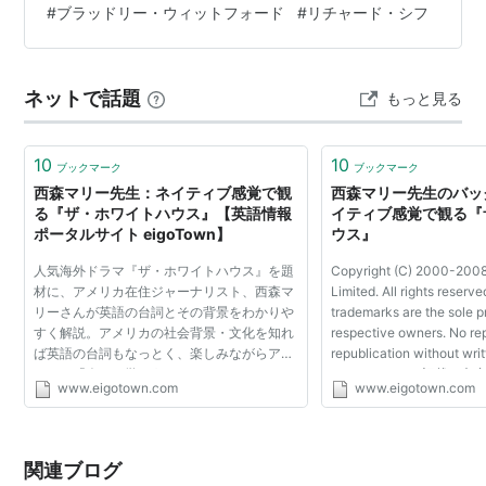
#
ブラッドリー・ウィットフォード
#
リチャード・シフ
この商品を含むブログ (30件) を見る
フーン」 なんて思って興味さえわかなかった。 それがあ
る日ふと 何気…
ネットで話題
もっと見る
10
10
ブックマーク
ブックマーク
西森マリー先生：ネイティブ感覚で観
西森マリー先生のバッ
る『ザ・ホワイトハウス』【英語情報
イティブ感覚で観る『
ポータルサイト eigoTown】
ウス』
人気海外ドラマ『ザ・ホワイトハウス』を題
Copyright (C) 2000-200
材に、アメリカ在住ジャーナリスト、西森マ
Limited. All rights reserve
リーさんが英語の台詞とその背景をわかりや
trademarks are the sole pr
すく解説。アメリカの社会背景・文化を知れ
respective owners. No re
ば英語の台詞もなっとく、楽しみながらアメ
republication without wri
リカの「今」を学ぼう！
ホームページに記載の文
www.eigotown.com
www.eigotown.com
を無断で複製することは
ます。
関連ブログ