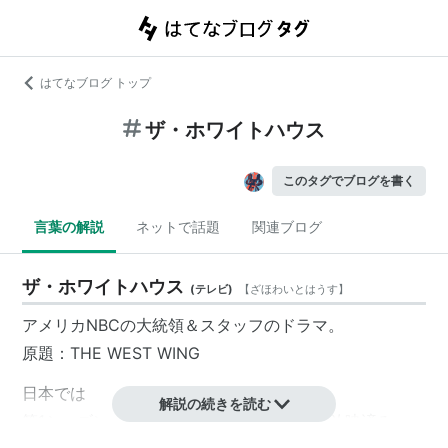
はてなブログ トップ
ザ・ホワイトハウス
このタグでブログを書く
言葉の解説
ネットで話題
関連ブログ
ザ・ホワイトハウス
(
テレビ
)
【
ざほわいとはうす
】
アメリカNBCの大統領＆スタッフのドラマ。
原題：THE WEST WING
日本では
解説の続きを読む
第1シーズン・第2シーズンをNHK総合にて放映済み。