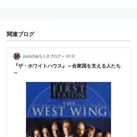
2004年10月より、NHKBS2にて毎週火曜日の午後10
時〜
第3シーズンを放映済み。
2005年9月27日より、NHKBS2にて毎週火曜日の午後
関連ブログ
10時〜
第4シーズンを放映済み。
詳しくはホワイトハウス参照。
•
zuzzのみちくさブログ
9年前
『ザ・ホワイトハウス』～合衆国を支える人たち
～
ザ・ホワイトハウス ― ファース
ト・シーズン コレクターズ ボッ
クス [DVD]
出版社/メーカー:
ワーナー・ホーム・
ビデオ
発売日:
2005/07/29
メディア:
DVD
購入
: 2人
クリック
: 53回
この商品を含むブログ (70件) を見る