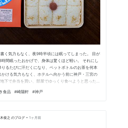
書く気力もなく、夜9時半頃には眠ってしまった。 目が
8時間眠ったおかげで、身体は驚くほど軽い。 それにし
降りるたびに汗だくになり、ペットボトルのお茶を何本
出かける気力もなく、ホテルへ向かう前に神戸・三宮の
パ地下で弁当を買い、部屋でゆっくり食べようと思ったの
菜を見て回っていると、目に飛び込んできたのが、姫路
き食品
#
崎陽軒
#
神戸
共同開発した「関西シウマイ弁当」だった。 実は、こ
ンライン』の取材でお世…
•
木俊之 のブログ
1ヶ月前