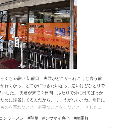
ゃくちゃ暑い💦 前日、夫君がどこかへ行こうと言う前
とか行くから。どこかに行きたいなら、悪いけどひとりで
願いした。 夫君が来て２日間、ふたりで外に出てばっか
のために帰省してるんだから、しょうがないよね。明日に
ものを買わないと。必要なことをしないと。 そしたら
買い物に行ってきてくれる？ それと名古屋市の敬老パ
コンラーメン
#
翔華
#
シウマイ弁当
#
崎陽軒
それからトイレットペーパーも買ってきてくれる？」 by
につき合わせちゃ悪い…