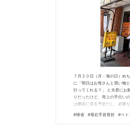
７月２０日（月・海の日）めち
に「明日はお母さんと買い物
行ってくれる？」 と夫君にお
りだったけど、母上の手伝い
は横浜に戻る予定だし、必要な
朝、「暑すぎるから、ふたりで
#
帰省
#
母右手首骨折
#
ベト
スの更新もしてきてくれる？ 
母上。歩くのが遅いとか、自分