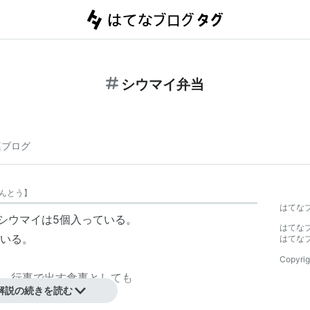
シウマイ弁当
連ブログ
んとう
】
はてな
。シウマイは5個入っている。
はてな
いる。
はてな
Copyrig
、行事で出す食事としても
解説の続きを読む