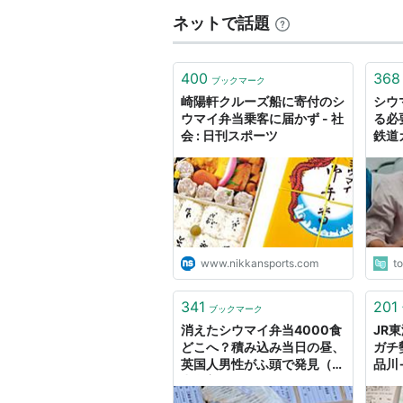
ネットで話題
400
368
ブックマーク
崎陽軒クルーズ船に寄付のシ
シウ
ウマイ弁当乗客に届かず - 社
る必
会 : 日刊スポーツ
鉄道
置と
すご
www.nikkansports.com
t
341
201
ブックマーク
消えたシウマイ弁当4000食
JR
どこへ？積み込み当日の昼、
ガチ
英国人男性がふ頭で発見（井
品川
出留美） - エキスパート -
るこ
Yahoo!ニュース