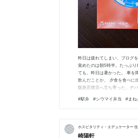
昨日は疲れてしまい、ブログを
覚めたのは朝5時半。たっぷり
ても、昨日は暑かった。 車を
飲んだことか。 夕食を食べに
阪急百貨店へ立ち寄った。デ
である。 いろいろな弁当や惣
#
駅弁
#
シウマイ弁当
#
まね
のまねき食品が横浜の崎陽軒と
の弁当は4年前、『東洋経済オ
ホスピタリティ・エデュケーター 住
崎陽軒