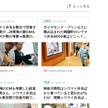
もっと見る
349
ブックマーク
ブックマーク
マイ弁当を数分で完食す
ダイヤモンド・プリンセスに
要が...JR東海の新CMを
積み込まれた崎陽軒のシウマ
ガチ勢が考察→座席の位
イ弁当4000食はどこへ？
包装から判明した事実が
（井出留美） - エキスパート
い
- Yahoo!ニュース
ogetter.com
news.yahoo.co.jp
156
ブックマーク
ブックマーク
東海のCMを考察した鉄道
神奈川県民はシウマイ弁当ば
勢さん、シウマイ弁当は
かり食べていると思われがち
→東京間で完食可能であ
だが、実際シウマイ弁当ばか
とを自ら証明してしまう
り食べている。 - コロメガネ
の手帳