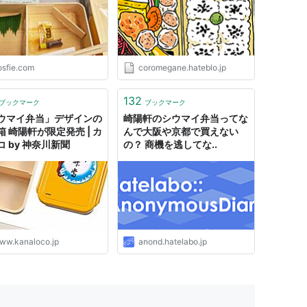
osfie.com
coromegane.hateblo.jp
132
ブックマーク
ブックマーク
ウマイ弁当」デザインの
崎陽軒のシウマイ弁当ってな
箱 崎陽軒が限定発売 | カ
んで大阪や京都で買えない
コ by 神奈川新聞
の？ 商機を逃してな..
ww.kanaloco.jp
anond.hatelabo.jp