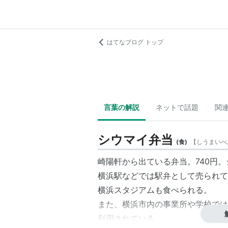
はてなブログ トップ
言葉の解説
ネットで話題
関
シウマイ弁当
(
食
)
【
しうまいべ
崎陽軒から出ている弁当。740円
横浜駅などでは駅弁として売られて
横浜スタジアムも食べられる。
また、横浜市内の事業所や学校では
利用されている。