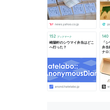
news.yahoo.co.jp
p
152
140
ブックマーク
崎陽軒のシウマイ弁当はどこ
「シ
へ行った？
弁当
ナロ
anond.hatelabo.jp
w