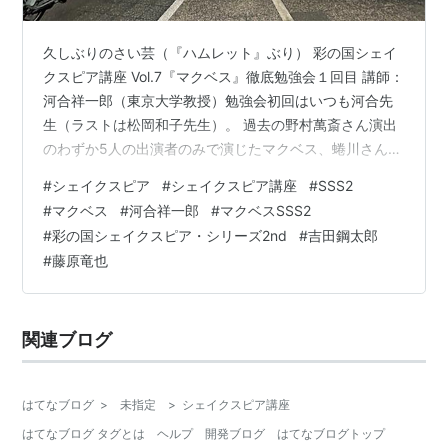
久しぶりのさい芸（『ハムレット』ぶり） 彩の国シェイ
クスピア講座 Vol.7『マクベス』徹底勉強会１回目 講師：
河合祥一郎（東京大学教授）勉強会初回はいつも河合先
生（ラストは松岡和子先生）。 過去の野村萬斎さん演出
のわずか5人の出演者のみで演じたマクベス、蜷川さん演
出の仏壇マクベス他様々なマクベスのことや心理学的な
#
シェイクスピア
#
シェイクスピア講座
#
SSS2
お話もまじえぎゅーっと濃い勉強会でした。すごく楽し
#
マクベス
#
河合祥一郎
#
マクベスSSS2
かったーー。 取り急ぎ。 資料１〜２枚目・萬斎さんのマ
#
彩の国シェイクスピア・シリーズ2nd
#
吉田鋼太郎
クベスは「風呂敷マクベス」と言われていた。魔女３人
#
藤原竜也
とマクベと夫人の５人のみの上演。全てはマクベスの中
に魔女が幻想を注ぎ込んだという解釈・オペラでのマク
ベス夫人は美しく歌わず、凄みの…
関連ブログ
はてなブログ
>
未指定
>
シェイクスピア講座
はてなブログ タグとは
ヘルプ
開発ブログ
はてなブログトップ