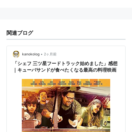
スタッフ
脚本＆監督：
ジョン・ファヴロー
製作：
ジョン・ファヴロー
、
セルゲイ・ベスパロフ
製作総指揮：
モリー・アレン
、
マリナ・ベスパロ
関連ブログ
フ
、
ポール・ブレット
、
ジェームズ・D・ブルベイカ
ー
、
クレイグ・チャップマン
、
フィリップ・エルウ
ェイ
、
グレブ・フェスティソフ
、
ジェリー・フラッ
•
kanokolog
2ヶ月前
クマン
、
ピーター・フラックマン
、
ジェリー・ハウ
「シェフ 三ツ星フードトラック始めました」感想
スファター
、
マーク・C・マニュエル
、
テッド・オニ
｜キューバサンドが食べたくなる最高の料理映画
ール
、
カムラン・ラザヴィ
、
ジェイソン・ローズ
、
ディラン・ラッセル
、
アン・シーハン
、
ティム・ス
ミス
、
スコット・スタインドルフ
、
ボリス・テテレ
フ
、
オレグ・テテリン
、
アルテム・ヤマノフ
撮影：
クレイマー・モーゲンソー
編集：
ロバート・レイトン
キャスト