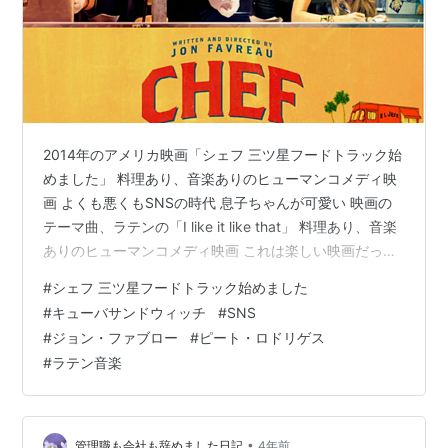
2014年のアメリカ映画「シェフ 三ツ星フードトラック始
めました」 料理あり、音楽ありのヒューマンコメディ映
画 よくも悪くもSNSの時代 息子ちゃんが可愛い 映画の
テーマ曲、ラテンの「I like it like that」 料理あり、音楽
ありのヒューマンコメディ映画 これは楽しい映画だっ
た！ いつまでも心に残り、ことあるごとに思い出し感慨
#
シェフ 三ツ星フードトラック始めました
にふけるというタイプの映画ではないけれど、たぶんあ
#
キューバサンドウィッチ
#
SNS
と半年ぐらいしたら見たことも忘れていると思うけれど
#
ジョン・ファブロー
#
ピート・ロドリゲス
（だからブログに書いておく）。 料理がおいしそう、ラ
#
ラテン音楽
テン音楽がステキ、親子や友人との心の交流にホロリと
させられるとあっては、よい点をつけないわけがない。
この楽…
•
管理職も会社も辞めました日記
4年前