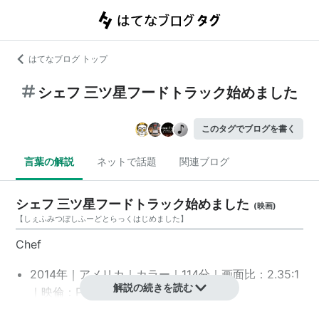
はてなブログ トップ
シェフ 三ツ星フードトラック始めました
このタグでブログを書く
言葉の解説
ネットで話題
関連ブログ
シェフ 三ツ星フードトラック始めました
(
映画
)
【
しぇふみつぼしふーどとらっくはじめました
】
Chef
2014年｜アメリカ｜カラー｜114分｜画面比：2.35:1
解説の続きを読む
｜映倫：PG12
*1
｜MPAA: R
*2