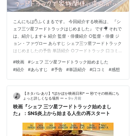
こんにちは✋ふくまるです。 今回紹介する映画は、 『シ
ェフ三ツ星フードトラックはじめました』 です🎥 それで
は、紹介します↓ 紹介 監督・俳優紹介 ○監督・俳優 ジ
ョン・ファヴロー あらすじ シェフ三ツ星フードトラック
はじめましたの予告 単語紹介 ○フードトラック 口コミ
○面白い ○面白くない 感想 紹介 公開 ２０１４年５月９
#
映画
#
シェフ 三ツ星フードトラック始めました
日(アメリカ合衆国) ２０１５年２月２８日(日本) ジャン
#
紹介
#
あらすじ
#
予告
#
単語紹介
#
口コミ
#
感想
ル コメディ・ドラマ 上映時間 １時間５５分 監督 ジョ
ン・ファヴロー 俳優 ジョン・ファヴロー(カール・キャ
スパー役) 監督・俳優紹介 ○監督・俳優 ジョン・ファヴ
【ネタバレあり】*ぽかぽか映画日和* ー 秒でその映画にち
ロー 生年月日 １９６６年１０月１９日 出身…
•
ょっと詳しくなる場所 ー
9ヶ月前
映画『シェフ 三ツ星フードトラック始めまし
た』：SNS炎上から始まる人生の再スタート