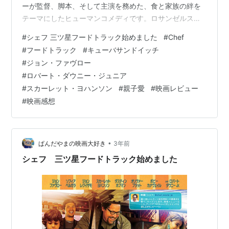
ーが監督、脚本、そして主演を務めた、食と家族の絆を
テーマにしたヒューマンコメディです。ロサンゼルスの
一流レストランの総料理長カール・キャスパーが、料理
#
シェフ 三ツ星フードトラック始めました
#
Chef
への創造性を巡るオーナーとの対立と、人気料理評論家
#
フードトラック
#
キューバサンドイッチ
との激しい口論がSNSで炎上したことをきっかけに、全
#
ジョン・ファヴロー
てを失います。失意の中、彼は故郷のマイアミで出会っ
#
ロバート・ダウニー・ジュニア
た絶品のキューバサンドイッチにインスピレーションを
#
スカーレット・ヨハンソン
#
親子愛
#
映画レビュー
得て、ボロボロのフードトラックを改装し、元妻や息
#
映画感想
子、友人を巻き込んで移動販売の旅に出ます。料…
•
ぱんだやまの映画大好き
3年前
シェフ 三ツ星フードトラック始めました