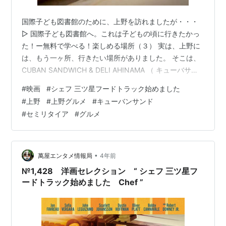
国際子ども図書館のために、上野を訪れましたが・・・
▷ 国際子ども図書館へ。これは子どもの頃に行きたかっ
た！ー無料で学べる！楽しめる場所（３） 実は、上野に
は、もう一ヶ所、行きたい場所がありました。 そこは、
CUBAN SANDWICH & DELI AHINAMA （ キューバサン
ド アンド デリ アイナマ） 。 ある映画を観たら、どうし
#
映画
#
シェフ 三ツ星フードトラック始めました
ても、キューバのサンドイッチが食べたくなっ
#
上野
#
上野グルメ
#
キューバンサンド
て・・・。 初めて食べた、キューバンサンドは、予想以
#
セミリタイア
#
グルメ
上に美味しくて、大満足！ 無収入になったばかりの頃
は、過剰に外食を我慢したり、 反対に、無駄なカフェ代
を使い、自己嫌悪に陥ったりしてたけど、 楽しみのため
のお金を…
•
萬屋エンタメ情報局
4年前
№1,428 洋画セレクション “ シェフ 三ツ星フ
ードトラック始めました Chef ”