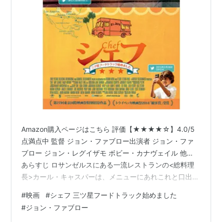
Amazon購入ページはこちら 評価【★★★★☆】4.0/5
点満点中 監督 ジョン・ファブロー出演者 ジョン・ファ
ブロー ジョン・レグイザモ ボビー・カナヴェイル 他…
あらすじ ロサンゼルスにある一流レストランの<総料理
長>カール・キャスパーは、メニューにあれこれと口出し
するオーナーと対立し、突然店を辞めてしまう。次の仕
#
映画
#
シェフ 三ツ星フードトラック始めました
事を探さなければならない時にマイアミに行った彼は、
#
ジョン・ファブロー
絶品のキューバサンドイッチと出逢う。その美味しさで