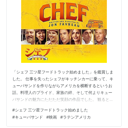
ジョン・ファヴロー
ジョン・レグイザモ
ボビー・カナヴェイル
エムジェイ・アンソニー
スカーレット・ヨハンソン
ダスティン・ホフマン
ソフィア・ベルガラ
オリヴァー・プラット
「シェフ 三ツ星フードトラック始めました」を鑑賞しま
エイミー・セダリス
した。 仕事を失ったシェフがキッチンカーに乗って、キ
ロバート・ダウニー・Jr
ューバサンドを作りながらアメリカを横断するというお
話。料理人のプライド、家族の絆、そして何よりキュー
概要
バサンドの魅力にただただ笑顔の作品でした。 観ると元
気になれること間違いナシ！ キューバサンドが食べたく
#
シェフ 三ツ星フードトラック始めました
なりました。
ロサンゼルスにある一流レストランの<総料理長>
#
キューバサンド
#
映画
#
ラテンアメリカ
カール・キャスパーは、メニューにあれこれと口