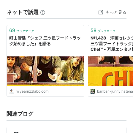
出しするオーナーと対立し、突然店を辞めてしま
う。次の仕事を探さなければならない時にマイア
ネットで話題
もっと見る
ミに行った彼は、絶品のキューバサンドイッチと
出逢う。その美味しさで人々に喜んでもらう為
69
58
ブックマーク
ブックマーク
に、移動販売を始めることに。譲り受けたボロボ
町山智浩『シェフ 三ツ星フードトラッ
№1,428 洋画セレク
ク始めました』を語る
三ツ星フードトラッ
ロのフードトラックを改装し、マイアミ〜ニュ
Chef ” - 万屋エンタ
ー・オリンズ〜オースティン〜ロサンゼルスまで
究極のキューバサンドイッチを作り、売る旅がス
タートした―。
（公式サイトより）
miyearnzzlabo.com
baribari-junny.haten
ジョン・ファヴローが『アイアンマン3』の監督依頼を
蹴って製作した、自主製作のコメディ映画。低予算だが
SNSを駆使したマーケティングでヒットを飛ばした。
関連ブログ
予告編