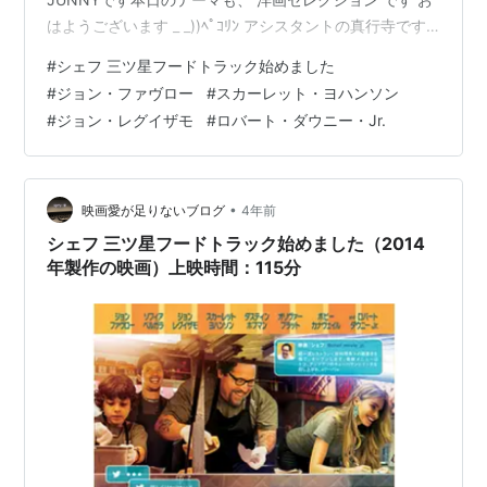
はようございます _ _))ﾍﾟｺﾘﾝ アシスタントの真行寺です
それでは、わたくしの方からお送りさせていただきます
#
シェフ 三ツ星フードトラック始めました
洋画セレクション のご紹介をしますシェフ 三ツ星フード
#
ジョン・ファヴロー
#
スカーレット・ヨハンソン
トラック始めました Chef です！『シェフ 三ツ星フード
#
ジョン・レグイザモ
#
ロバート・ダウニー・Jr.
トラック始めました』（シェフ みつぼしフードトラック
はじめました Chef）は、2014年のアメリカ合衆国のコ
メディドラマ映画です それ…
•
映画愛が足りないブログ
4年前
シェフ 三ツ星フードトラック始めました（2014
年製作の映画）上映時間：115分