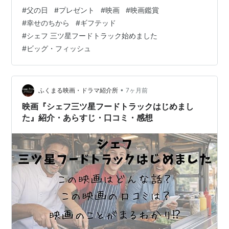
の日は、お父さんの心にじんわり残る「名作映画」のプ
#
父の日
#
プレゼント
#
映画
#
映画鑑賞
レゼント（おうち映画鑑賞）がおすすめです。一緒に観
#
幸せのちから
#
ギフテッド
て笑ったり涙したりする時間は、何よりの特別な思い出
#
シェフ 三ツ星フードトラック始めました
になります。 この記事では、読者の皆様がお父さんの好
#
ビッグ・フィッシュ
みに合わせて迷わず選べるよう、実際に高く評価されて
いる名作映画の中から「お父さんのタイプ別」に4作品を
厳選してご紹介します。感謝を伝えるコツ…
•
ふくまる映画・ドラマ紹介所
7ヶ月前
映画『シェフ三ツ星フードトラックはじめまし
た』紹介・あらすじ・口コミ・感想
*1
:
性的台詞及び麻薬吸引の描写がみられるが、親又は保
護者の助言・指導があれば、１２歳未満の年少者も観覧
できます。
*2
:
Rated R for language, including some suggestive
references.