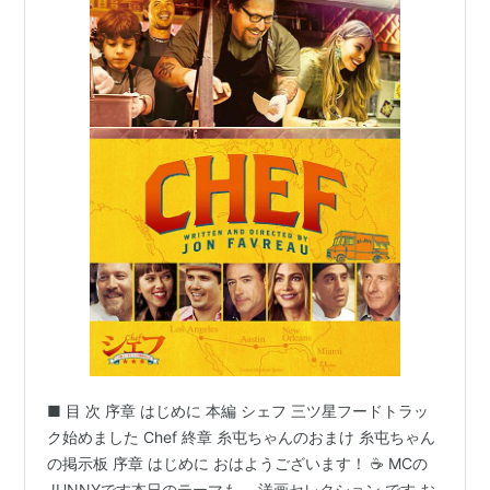
■ 目 次 序章 はじめに 本編 シェフ 三ツ星フードトラッ
ク始めました Chef 終章 糸屯ちゃんのおまけ 糸屯ちゃん
の掲示板 序章 はじめに おはようございます！ ☕ MCの
JUNNYです本日のテーマも、 洋画セレクション です お