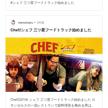
#
シェフ 三ツ星フードトラック始めました
なことは何もなく、大きな事件があったりするわけでは
ないのですが、とても心温まる作品！！冒頭から料理を
するシーンのテンポが最高によき！軽快な音楽とともに
•
みごとに刻まれていく野菜たち・・気持ちいい・・そし
memomaru
3年前
てそのリズムと同じぐらいハイテンションなシェフ、声
Chef/シェフ 三ツ星フードトラック始めました
もおなかも大きい！！！腕はいいの…
Chef(2014) シェフ 三ツ星フードトラック始めました ロ
サンゼルスの一流レストランで総料理長を務める男は、