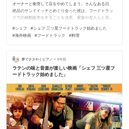
オーナーと衝突して店をやめてしまう。そんなある日、
絶品のサンドイッチとめぐり会った彼は、フードトラッ
クでの移動販売をすることを決意。家族や友人らと共に
アメリカを横断する。 www.youtube.com お腹が空いて
#
シェフ
#
シェフ 三ツ星フードトラック始めました
いる時やご飯前の時間になると、美味しそうな料理が出
#
海外映画
#
フードトラック
#
料理
てくる映画やYouTube動画を見たくなるのですが、皆さ
んもそんな経験ありませんか？美味しそうな料理って見
ているだけでも人を幸せにしてくれる気がします。The
Final Table(2018)などの料理対決番組なんかの…
•
夢でささやくピアノ
4年前
ラテンの味と音楽が楽しい映画「シェフ 三ツ星フ
ードトラック始めました」