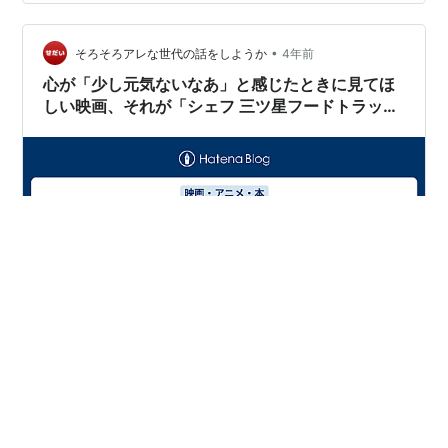
人々に喜んでもらう為に、移動販売を始めることに。譲
り受けたボロボロのフードトラックを改装し、マイアミ
～ニュー・オリンズ～オースティン～ロサンゼルスまで
•
そろそろアレな世代の話をしようか
4年前
究極のキューバサンドイッチ…
心が「少し元気ないなあ」と感じたときに見てほ
しい映画、それが「シェフ 三ツ星フードトラック
始めました」
お題「ゆっくり見たい映画」 「元気がない」そんな時に
見てほしい映画 「シェフ 三ツ星フードトラック始めまし
た」の魅力 私がこの映画を好きな理由 一番好きなのは安