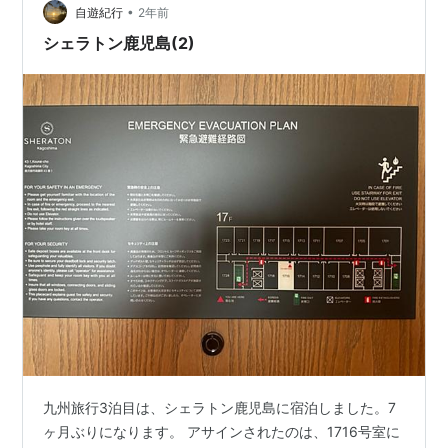
ゲル・エ・フィス リースリング クラシック 2020のハー
•
自遊紀行
2年前
フを …
シェラトン鹿児島(2)
九州旅行3泊目は、シェラトン鹿児島に宿泊しました。7
ヶ月ぶりになります。 アサインされたのは、1716号室に