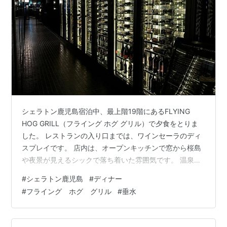
シェラトン鹿児島宿泊中、最上階19階にあるFLYING
HOG GRILL（フライング ホグ グリル）で夕食をとりま
した。 レストランの入り口までは、ワインセーラのディ
スプレイです。 店内は、オープンキッチンで窓から桜島
や夜景が見えるシックで落ち着いた雰囲気です。 温泉に
入った後でしたので生ビールから アミューズ 前菜は、垂
#
シェラトン鹿児島
#
ディナー
水カンパチとオマールブルーを使ったサラダ仕立てで
#
フライング ホグ グリル
#
垂水
す。中にはキャビアも添えられていました。脂の乗った
垂水カンパチが前菜らしくさっぱりといただきました。
パン 竹墨の入ったものです。 白ワインは、Hugel ヒュー