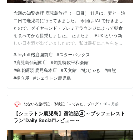
念願の知覧参拝 鹿児島旅行（一日目） 11月は、妻と一泊
二日で鹿児島に行ってきました。 今回はJALで行きまし
たので、ダイヤモンド・プレミアラウンジによって朝食
を食べてから搭乗しました。 たまたま、IBUKIという新
しい日本酒が出ていましたので、私は最初にこちらをい
ただくことに。。。 鹿児島旅行（一日目） 朝食はいつも
#
Joyfull 磯庭園前店
#
スターバックス
通り、JALのお味噌汁をいただきました。 妻は、和洋折
#
鹿児島仙巌園店
#
知覧特攻平和会館
衷で、おにぎりもパンも、お味噌汁もスープも食べてい
#
蜂楽饅頭 鹿児島本店
#
天文館
#
むじゃき
#
白熊
たようです。 鹿児島旅行（一日目） 朝イチに飛行機に乗
#
揚立屋
#
シェラトン鹿児島
って、約二時間で鹿児島空港に到着。 私は鹿児島空港に
初めて降り立ちましたが、なんと空港には西郷さんの像
と足湯がありました。…
•
なないろ旅行記・体験記「～てみた」ブログ
10ヶ月前
【シェラトン鹿児島】宿泊記④～ブッフェレスト
ラン"Daily Social"レビュー～