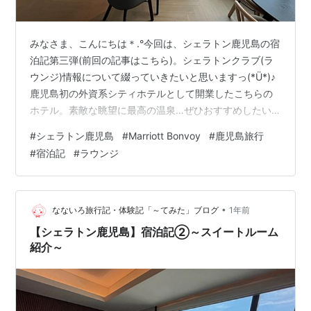
みなさま、こんにちは＊.°今回は、シェラトン鹿児島の宿
泊記第三弾(前回の記事はこちら)。シェラトンクラブ(ラ
ウンジ)情報について綴っていきたいと思いますっ(*Ü*)♪
鹿児島初の外資系シティホテルとして開業したこちらの
ホテル。素敵な眺望に最高の温泉…ぜひおすすめしたい
ホテルでしたっ♪参考になれば幸いですっ(*Ü*)それでは
#
シェラトン鹿児島
#
Marriott Bonvoy
#
鹿児島旅行
さっそく、Let's go～☆ １．シェラトンクラブ基本情報
#
宿泊記
#
ラウンジ
２．ラウンジの雰囲気 ３．オールデイスナックタイムの
様子 ４．イブニングカクテルタイムの様子 ５．カクテル
タイムの代替サービス ６．まとめ １．シェラトンクラブ
基本情報 Marriott Bonvoy系列のホテルには…
•
なないろ旅行記・体験記「～てみた」ブログ
1年前
【シェラトン鹿児島】宿泊記②～スイートルーム
紹介～