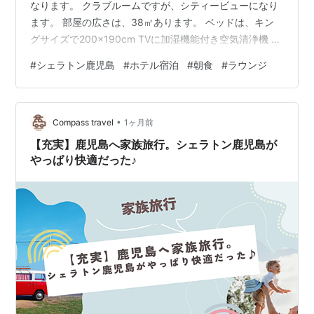
なります。 クラブルームですが、シティービューになり
ます。 部屋の広さは、38㎡あります。 ベッドは、キン
グサイズで200×190cm TVに加湿機能付き空気清浄機 ミ
ニバー 冷蔵庫は、缶ビールにソフトドリンク ミネラルウ
#
シェラトン鹿児島
#
ホテル宿泊
#
朝食
#
ラウンジ
ォーターは、2本 ウェットエリア バスタブなしのシャワ
ールーム シャワーは、レインシャワーの切り替えが出来
ます。 温泉があるので、活用しませんでした。 シンク
•
は、1つ アメニティ類 ラウンジ 夕食もあるので、イブニ
Compass travel
1ヶ月前
ングカクテルの時間は、3部制で各1時間になっていま
【充実】鹿児島へ家族旅行。シェラトン鹿児島が
す。 …
やっぱり快適だった♪