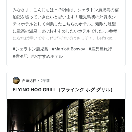
みなさま、こんにちは＊.°今回は、シェラトン鹿児島の宿
泊記を綴っていきたいと思います！鹿児島初の外資系シ
ティホテルとして開業したこちらのホテル。素敵な眺望
に最高の温泉…ぜひおすすめしたいホテルでしたっ♪参考
になれば幸いですっ(*Ü*)それではさっそく、Let's go～
☆ １．シェラトン鹿児島 ２．カフェ・レストラン ３．
#
シェラトン鹿児島
#
Marriott Bonvoy
#
鹿児島旅行
その他施設（フィットネス・温泉) ４．まとめ １．シェ
#
宿泊記
#
おすすめホテル
ラトン鹿児島 シェラトン鹿児島は、鹿児島初の外資系シ
ティホテルとして、鹿児島交通局局舎の跡地に2023年5
月16日に開業しました。鹿児島市電武之橋駅から徒歩１
分っ♪ 降りてすぐ正面に見える建物がシェラトン鹿児島に
•
自遊紀行
2年前
なります。…
FLYING HOG GRILL（フライング ホグ グリル）