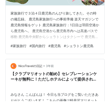
家族旅行で３泊４日鹿児島のんびり旅してきた。その時
の備忘録。 鹿児島家族旅行への事前準備 楽天マガジンで
鹿児島情報をゲット 鹿児島家族旅行：1日目は羽田空港か
ら鹿児島へ。 鹿児島空港から鹿児島市内へは高速バスで
移動 鹿児島中央駅からシェラトンはタクシーで 鹿児島家
族旅行：シェラトン鹿児島へ到着 とんかつ開花亭荒田店
#
家族旅行
#
国内旅行
#
鹿児島
#
シェラトン鹿児島
まとめ ホテルシェラトン鹿児島 鹿児島家族旅行への事前
準備 いつものように旅前の事前準備。 楽天マガジンで鹿
児島情報をゲット サブスク（月額480円）利用している
•
楽天マガジン。「るるぶ鹿児島」「まっぷる鹿児島」の
NicoTravelの日記
3年前
最新刊をダウンロード＆熟読。 >> 楽天マガジンを31日
【クラブマリオットの勧め】セレブレーションケ
間0円で試す【…
ーキが無料に！ただしホテルによって提供される
ケーキが違う？！宿泊券も付いて冷静に考えてす
ごくお得なのでは！？宿泊費が高騰する中、あな
たに合ったおすすめの予約方法を見つけよう！！