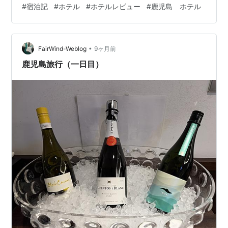
#
宿泊記
#
ホテル
#
ホテルレビュー
#
鹿児島 ホテル
ん。 鹿児島唯一の外資系高級ホテルで、優雅なホテルス
テイを楽しみませんか？ この記事はこのような読者にお
すすめ！ シェラトン鹿児島の宿泊を検討している 鹿児島
市内で高級ホテルを探…
•
FairWind-Weblog
9ヶ月前
鹿児島旅行（一日目）