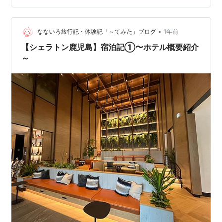
ム ７．ウォークインクローゼット ８．まとめ １．お部
屋の種類 シェラトン鹿児島の客室フロアは、6階〜18階
となり、スイートを含む全10タイプ、228室あります。
•
なないろ旅行記・体験記「～てみた」ブログ
1年前
ホ…
【シェラトン鹿児島】宿泊記①〜ホテル概要紹介
～