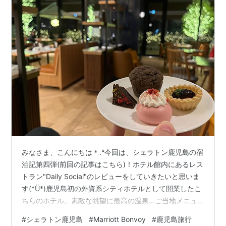
みなさま、こんにちは＊.°今回は、シェラトン鹿児島の宿
泊記第四弾(前回の記事はこちら)！ホテル館内にあるレス
トラン"Daily Social"のレビューをしていきたいと思いま
す(*Ü*)鹿児島初の外資系シティホテルとして開業したこ
ちらのホテル。素敵な眺望に最高の温泉…ご当地メニュ
ーも楽しめる種類豊富なレストラン…！ぜひおすすめし
#
シェラトン鹿児島
#
Marriott Bonvoy
#
鹿児島旅行
たいホテルでしたっ♪参考になれば幸いですっ(*Ü*)それ