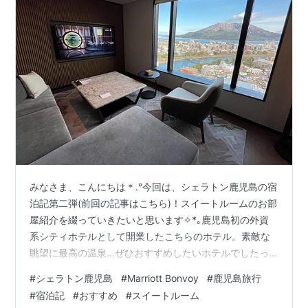
みなさま、こんにちは＊.°今回は、シェラトン鹿児島の宿
泊記第二弾(前回の記事はこちら)！スイートルームのお部
屋紹介を綴っていきたいと思います✧*｡鹿児島初の外資
系シティホテルとして開業したこちらのホテル。素敵な
眺望に最高の温泉…ぜひおすすめしたいホテルでしたっ♪
参考になれば幸いですっ(*Ü*)それではさっそく、Let's
#
シェラトン鹿児島
#
Marriott Bonvoy
#
鹿児島旅行
go～☆ １．お部屋の種類 ２．”桜島スイート”のお部屋
#
宿泊記
#
おすすめ
#
スイートルーム
３．玄関 ４．リビング ５．ベッドルーム ６．バスルー