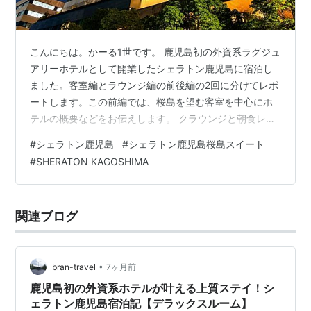
こんにちは。かーる1世です。 鹿児島初の外資系ラグジュ
アリーホテルとして開業したシェラトン鹿児島に宿泊し
ました。客室編とラウンジ編の前後編の2回に分けてレポ
ートします。この前編では、桜島を望む客室を中心にホ
テルの概要などをお伝えします。 クラウンジと朝食レス
トランについては後編でレポートする予定です。 「本ペ
#
シェラトン鹿児島
#
シェラトン鹿児島桜島スイート
ージはプロモーションが含まれています」 2026年6月の
#
SHERATON KAGOSHIMA
宿泊です。(記載した情報は宿泊時のものなので、利用の
際は各公式サイトでご確認ください) もくじ アクセス/ロ
ケーション ホテルの概要 ホテルの施設 温泉大浴場 フィ
関連ブログ
ットネス 喫煙所 桜島スイートルーム デラックスルーム
まとめ アクセ…
•
bran-travel
7ヶ月前
鹿児島初の外資系ホテルが叶える上質ステイ！シ
ェラトン鹿児島宿泊記【デラックスルーム】