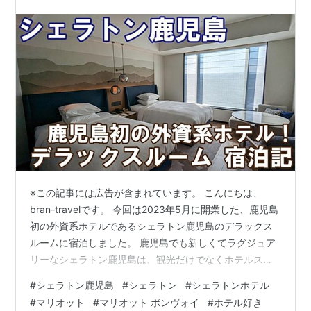
※この記事には広告が含まれています。 こんにちは、
bran-travelです。 今回は2023年5月に開業した、鹿児島
初の外資系ホテルであるシェラトン鹿児島のデラックス
ルームに宿泊しました。 鹿児島でも新しくてラグジュア
リーなシェラトン鹿児島は、観光だけでなくホテルステ
イも満喫できる素敵なホテルです。 シェラトン鹿児島は
#
シェラトン鹿児島
#
シェラトン
#
シェラトンホテル
マリオットグループのホテルとして、海外の富裕層を鹿
#
マリオット
#
マリオット ボンヴォイ
#
ホテル好き
児島に誘致する重要な役割も担っているのかもしれませ