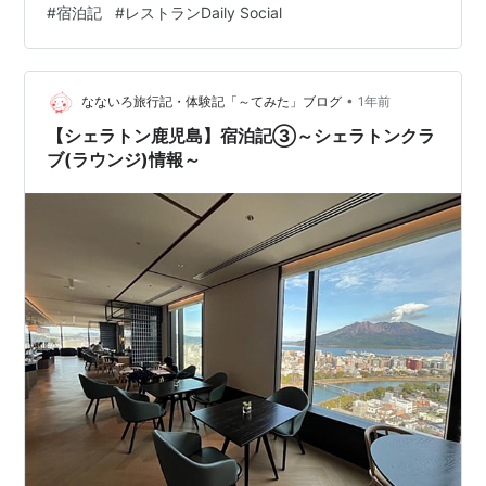
#
宿泊記
#
レストランDaily Social
ではさっそく、Let's go～☆ １．レストラン"Daily
Social(デイリーソーシャル)" ２．朝食の様子 ３．ディナ
ータイムの様子 ４．お値段 ５．まとめ １．レストラ
ン"Daily Social(デイ…
•
なないろ旅行記・体験記「～てみた」ブログ
1年前
【シェラトン鹿児島】宿泊記③～シェラトンクラ
ブ(ラウンジ)情報～