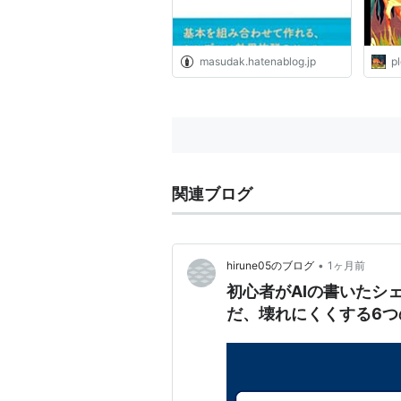
masudak.hatenablog.jp
p
関連ブログ
•
hirune05のブログ
1ヶ月前
初心者がAIの書いたシェ
だ、壊れにくくする6つ