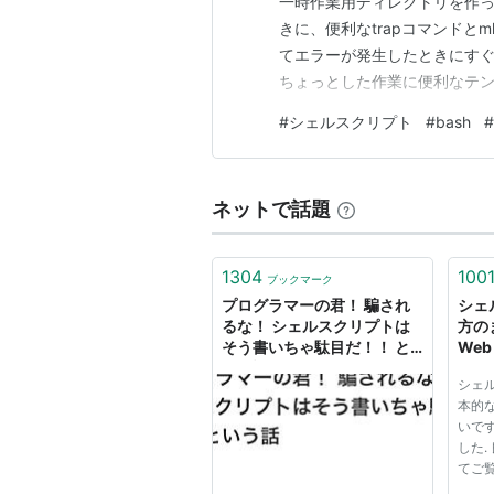
一時作業用ディレクトリを作
きに、便利なtrapコマンドとm
てエラーが発生したときにす
ちょっとした作業に便利なテ
#
シェルスクリプト
#
bash
#
ネットで話題
1304
100
ブックマーク
プログラマーの君！ 騙され
シェ
るな！ シェルスクリプトは
方のま
そう書いちゃ駄目だ！！ と
Web
いう話 - Qiita
シェル
本的な
いです
した.
てご覧
ルスク