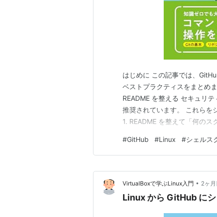
はじめに この記事では、Git
ベストプラクティスをまとめます
README を整える セキュ
推奨されています。 これらを
1. README を整えて「何のスク
を作ることは必須とされています
#
GitHub
#
Linux
#
シェルス
（Usage） 必要な環境（Linux
•
VirtualBoxで学ぶLinux入門
2ヶ月
Linux から GitH