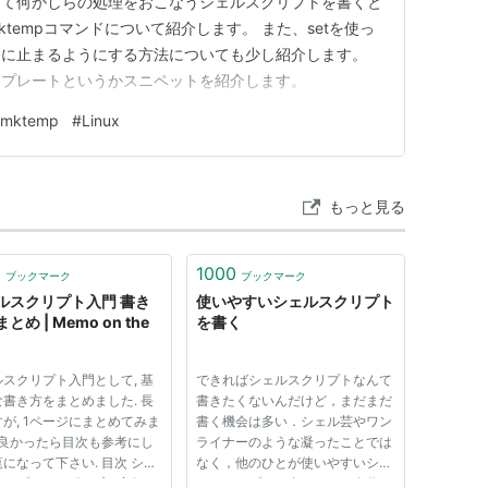
って何かしらの処理をおこなうシェルスクリプトを書くと
ktempコマンドについて紹介します。 また、setを使っ
ぐに止まるようにする方法についても少し紹介します。
ンプレートというかスニペットを紹介します。
mktemp
#
Linux
もっと見る
1
1000
ブックマーク
ブックマーク
ルスクリプト入門 書き
使いやすいシェルスクリプト
とめ | Memo on the
を書く
スクリプト入門として, 基
できればシェルスクリプトなんて
書き方をまとめました. 長
書きたくないんだけど，まだまだ
が, 1ページにまとめてみま
書く機会は多い．シェル芸やワン
 良かったら目次も参考にし
ライナーのような凝ったことでは
になって下さい. 目次 シェ
なく，他のひとが使いやすいシェ
リプトとは 作り方, 実行の
ルスクリプトを書くために自分が