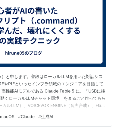
ne05）と申します。普段はローカルLLMを用いた対話シス
REやPfEといったインフラ領域のエンジニアを目指して
能AIモデルである Claude Fable 5 に、「USBに挿
動くローカルLLMチャット環境」をまるごと作ってもら
カルLLM）、VOICEVOX ENGINE（音声合成）、Flask
。 中でも、AIが書いたシェルスクリプト
macOS
#
Claude
#
生成AI
）には、「USBをどのMacに挿しても…