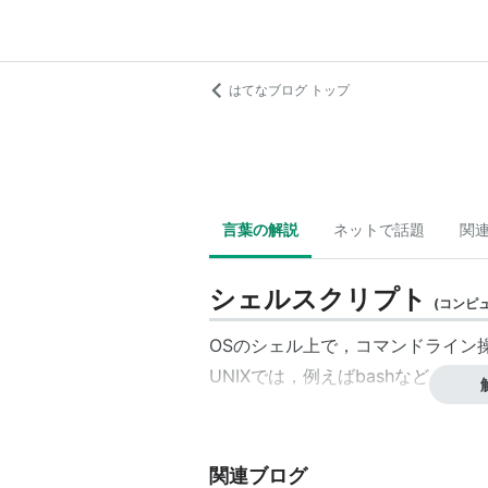
はてなブログ トップ
言葉の解説
ネットで話題
関
シェルスクリプト
(
コンピ
OSの
シェル
上で，コマンドライン
UNIXでは，例えばbashなど。
関連ブログ