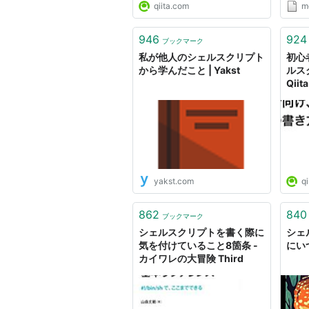
qiita.com
m
仕方 
ーボ
通常の
946
924
ブックマーク
値計算
私が他人のシェルスクリプト
初心
から学んだこと | Yakst
ルス
Qiita
yakst.com
qi
862
840
ブックマーク
シェルスクリプトを書く際に
シェ
気を付けていること8箇条 -
にい
カイワレの大冒険 Third