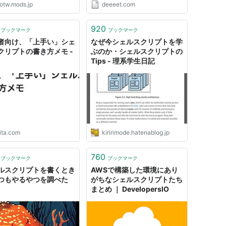
otw.mods.jp
deeeet.com
コメント ユーザーからのキ
実践していることをまとめてお
ード入力を受け付ける 変数
く． ヘルプメッセージ 書いてる
変数 特別な変数 演算子 数
シェルスクリプトが使い捨てでは
920
ブックマーク
ブックマーク
演算子 比較演算子...
なく何度も使うものである場合...
者向け、「上手い」シェ
なぜ今シェルスクリプトを学
クリプトの書き方メモ -
ぶのか・シェルスクリプトの
Tips - 理系学生日記
ita.com
kiririmode.hatenablog.jp
760
ブックマーク
ブックマーク
ルスクリプトを書くとき
AWSで構築した環境にあり
つもやるやつを調べた
がちなシェルスクリプトたち
まとめ ｜ DevelopersIO