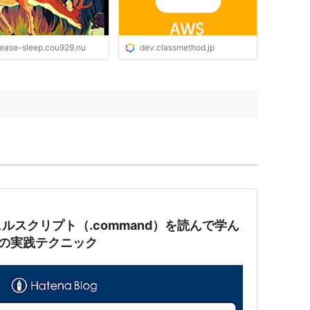
lease-sleep.cou929.nu
dev.classmethod.jp
ルスクリプト（.command）を読んで学ん
の実践テクニック