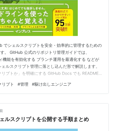
Hub でシェルスクリプトを安全・効率的に管理するための
。 GitHub 公式のリポジトリ管理ガイドでは、
リティ機能を有効化する ブランチ運用を最適化する などが
シェルスクリプト管理に落とし込んだ形で解説します。
リプトか」を明確にする GitHub Docs でも README
。 🔹 書くべき内容 スクリプトの目的 使い方
クリプト
#
管理
#
駆け出しエンジニア
 / bash / 権限など） ファイル構成 …
前
ub にシェルスクリプトを公開する手順まとめ