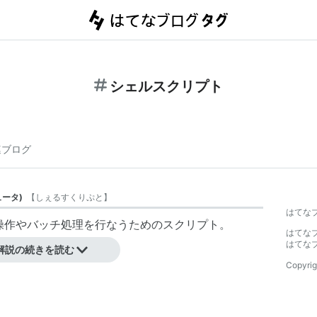
シェルスクリプト
連ブログ
ュータ
)
【
しぇるすくりぷと
】
はてな
操作やバッチ処理を行なうためのスクリプト。
はてな
はてな
解説の続きを読む
Copyrig