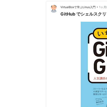
•
VirtualBoxで学ぶLinux入門
1ヶ月
GitHub でシェルス