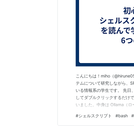
こんにちは！miho（@hiru
テムについて研究しながら、S
いる情報系の学生です。 先日、高性
してダブルクリックするだけで
いました。中身は Ollama（ロー
アプリを組み合わせた構成です
#
シェルスクリプト
#
bash
#
（start_mac.command