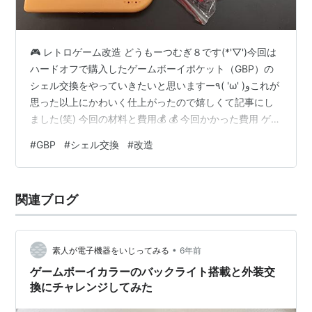
🎮 レトロゲーム改造 どうもーつむぎ８です(*'▽')今回は
ハードオフで購入したゲームボーイポケット（GBP）の
シェル交換をやっていきたいと思いますー٩( 'ω' )وこれが
思った以上にかわいく仕上がったので嬉しくて記事にし
ました(笑) 今回の材料と費用💰 💰 今回かかった費用 ゲー
ムボーイポケット本体（ハードオフ）1,650円 交換用シ
#
GBP
#
シェル交換
#
改造
ェル（アーリーエクスプレス）509円 交換用ボタン（ア
ーリーエクスプレス）441円 合計2,600円 この価格でこ
のかわいさは最高コスパ！( *´艸｀) シェルはイエロー、
関連ブログ
ボタンとレンズ枠は濃いピンクでそろえましたー！アー
リーエクスプレスは安くていろんなカラー…
•
素人が電子機器をいじってみる
6年前
ゲームボーイカラーのバックライト搭載と外装交
換にチャレンジしてみた