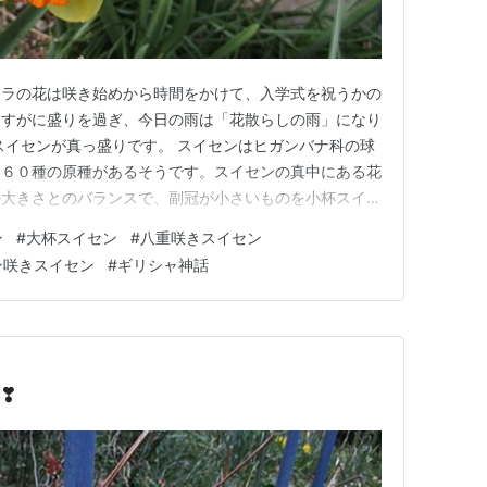
クラの花は咲き始めから時間をかけて、入学式を祝うかの
さすがに盛りを過ぎ、今日の雨は「花散らしの雨」になり
スイセンが真っ盛りです。 スイセンはヒガンバナ科の球
約６０種の原種があるそうです。スイセンの真中にある花
の大きさとのバランスで、副冠が小さいものを小杯スイセ
ンと言います。他にも八重咲きや房咲きなどがあります。
ン
#
大杯スイセン
#
八重咲きスイセン
★★★ 大杯スイセン ★★★ ★★★ 八重咲きスイセン
ン咲きスイセン
#
ギリシャ神話
ン（香りスイセ…
❣