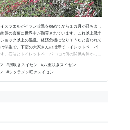
とイスラエルがイラン攻撃を始めてから１カ月が経ちまし
大統領の言葉に世界中が翻弄されています。これ以上戦争
油ショック以上の混乱、経済危機になりそうだと言われて
私は学生で、下宿の大家さんの指示でトイレットペーパー
ます。石油とトイレットペーパーには何の関係も無かった
ら作られるごみ袋の買い占めが起きているそうです。日本
ジ
#
房咲きスイセン
#
八重咲きスイセン
呼び掛けていませんが、日本でも何が起こるか分かりませ
ン
#
シクラメン咲きスイセン
ことを願います。 今、まつ…