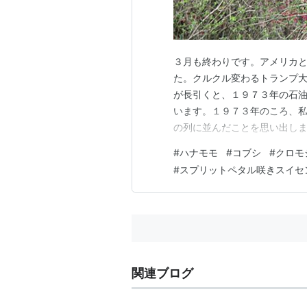
３月も終わりです。アメリカ
た。クルクル変わるトランプ
が長引くと、１９７３年の石
います。１９７３年のころ、
の列に並んだことを思い出し
のにです。韓国では、石油か
#
ハナモモ
#
コブシ
#
クロモ
ではまだ政府が節約、節電を
#
スプリットペタル咲きスイセ
ん。早く、イラン戦争が終わる
関連ブログ