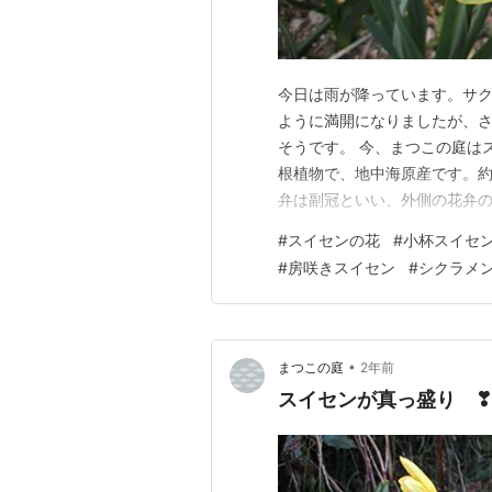
今日は雨が降っています。サ
ように満開になりましたが、
そうです。 今、まつこの庭は
根植物で、地中海原産です。
弁は副冠といい、外側の花弁
ン、大きいものを大杯スイセ
#
スイセンの花
#
小杯スイセ
★★★ 小杯スイセン ★★★ 
#
房咲きスイセン
#
シクラメ
★★★ ★★★ 房咲きスイセ
•
まつこの庭
2年前
スイセンが真っ盛り ❣