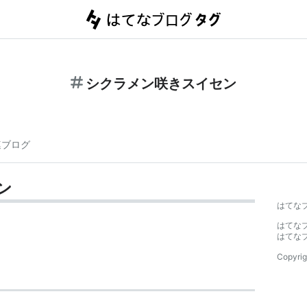
シクラメン咲きスイセン
連ブログ
ン
はてな
はてな
はてな
Copyrig