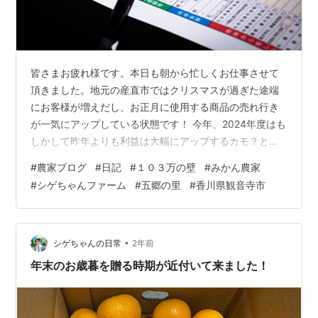
皆さまお疲れ様です。本日も朝から忙しくお仕事させて
頂きました。地元の産直市ではクリスマスが過ぎた途端
にお客様が増えだし、お正月に使用する商品の売れ行き
が一気にアップしている状態です！ 今年、2024年度はも
しかして昨年よりも利益は大幅にアップするカモ？と思
いながら日々、楽しくお仕事しています。しかし、利益
#
農家ブログ
#
日記
#
１０３万の壁
#
みかん農家
が増えてくると今度は税金の問題が発生して来ます。 い
#
シゲちゃんファーム
#
五郷の里
#
香川県観音寺市
つも確定申告をする時に、収入は103万円の壁を越えない
ように設定をしているのですが、収入が増えるとその
分、所得税が加算されますので稼ぎたいけど税金対策の
せいで稼げない･･･。そんな人も世の中にはいるようで
•
シゲちゃんの日常
2年前
す！ しかし、我が家は家族６人暮らしな…
年末のお歳暮を贈る時期が近付いて来ました！