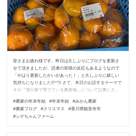
皆さまお疲れ様です。昨日は久しぶりにブログを更新さ
せて頂きましたが、読者の皆様の反応もあるようなので
「やはり更新したかいがあった！」と久しぶりに嬉しい
気持ちになりました!(^^)! さて、本日のお話するテーマで
すが『我が家で育てている農産物』について記事にさせ
て頂きたいと思います。まず、我が家の農業は、僕から
#
農家の年末年始
#
年末年始
#
みかん農家
５代前のご先祖様がみかん山を開墾した時代までさかの
#
農家ブログ
#
クリスマス
#
香川県観音寺市
ぼります。 Aコープ豊南の産直コーナーで販売中の早生
#
シゲちゃんファーム
みかん 昔は約2丁ほどあったみかん山の面積も、時代の
流れと共に面積が小さくなり、今では20aほどにまでみか
んの面積が減ってしまいました。しかし、令和の時代に