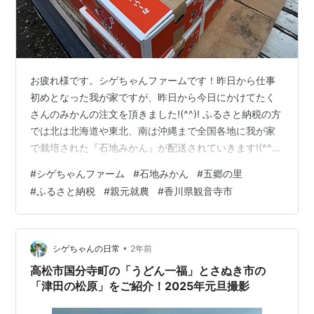
お疲れ様です。シゲちゃんファームです！昨日から仕事
初めとなった我が家ですが、昨日から今日にかけてたく
さんのみかんの注文を頂きました!(^^)! ふるさと納税の方
では北は北海道や東北、南は沖縄まで全国各地に我が家
で栽培された『石地みかん』が配送されていきます!(^^)!
また、無料で使用できるECサイトの「メルカリshops」
#
シゲちゃんファーム
#
石地みかん
#
五郷の里
さんも大好評でリピーターのユーザーさんもかなり増え
#
ふるさと納税
#
親元就農
#
香川県観音寺市
た印象です♪ みかんを沖縄県の方に送ったのは何と、今回
が初めてです。さすがはふるさと納税！やり始めて良か
ったと思っている今日この頃です。 リンク 我が家の商品
ですが、上記のリンクからも購入が出来るようになって
•
シゲちゃんの日常
2年前
おりますので、ぜ…
高松市国分寺町の「うどん一福」とさぬき市の
「津田の松原」をご紹介！2025年元旦撮影