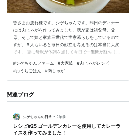
皆さまお疲れ様です。シゲちゃんです。昨日のディナー
には肉じゃがを作ってみました。我が家は祖父母、父
母、そして妹と家族三世代で実家暮らしをしているので
すが、６人もいると毎日の献立を考えるのは本当に大変
です。 更に母親が体調を崩して今日で一週間が経ちまし
たが少しずつ僕の体にも疲労がたまってきております。
#
シゲちゃんファーム
#
大家族
#
肉じゃがレシピ
と言う訳でそんな日は『肉じゃが』が食べたくなります
#
おうちごはん
#
肉じゃが
よね！！ 本日のメニュー：基本の肉じゃが 材料と調味料
のご紹介 美味しい肉じゃがの作り方 作り方その①：下
準備（玉ねぎ、じゃがいも、にんじんを乱切りにする）
関連ブログ
作り方その②：牛小間切れ肉を食べやすい大きさにカッ
トする 作り方その③鍋に油を引き牛肉を炒め…
•
シゲちゃんの日常
2年前
レシピ#25 ゴールデンカレーを使用してカレーラ
イスを作ってみました！