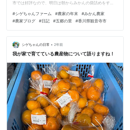
市では好評なので、明日は朝からみかんの袋詰めをする
予定にしています！さて、話は変わりますけども本日は
#
シゲちゃんファーム
#
農家の年末
#
みかん農家
『クリスマスイブ』。 今年は平日のクリスマスという事
#
農家ブログ
#
日記
#
五郷の里
#
香川県観音寺市
で、産直市の方も様子を見に行くとやはり若いお客様は
あまりいない様子でした。 でも、年金暮らしのお年寄り
さんは、年末に帰省してくるであろう息子さんやお孫さ
んの為にと必死に売り場を調査し、色んな商品を買いあ
•
シゲちゃんの日常
2年前
さっておりました。 我が家の方でも、明日はク…
我が家で育てている農産物について語りますね！