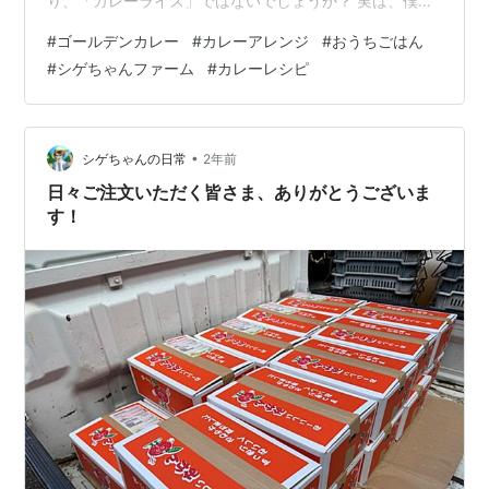
り、「カレーライス」ではないでしょうか？ 実は、僕の
お母さんが今週の頭からコロナの陽性になってしまいま
#
ゴールデンカレー
#
カレーアレンジ
#
おうちごはん
して、完全に隔離状態となっているので僕が変わりに家
#
シゲちゃんファーム
#
カレーレシピ
庭での調理担当で毎回、色んな食事を調理しているので
すが、今日はさすがにカレーが食べたいとなって作って
しまいました‼ 仕上がりのイメージは上記のような感じ
なのですが、今回の記事では前回とは違った材料でカレ
•
シゲちゃんの日常
2年前
ーを作っていますので、そちらの作り方をご紹介した…
日々ご注文いただく皆さま、ありがとうございま
す！