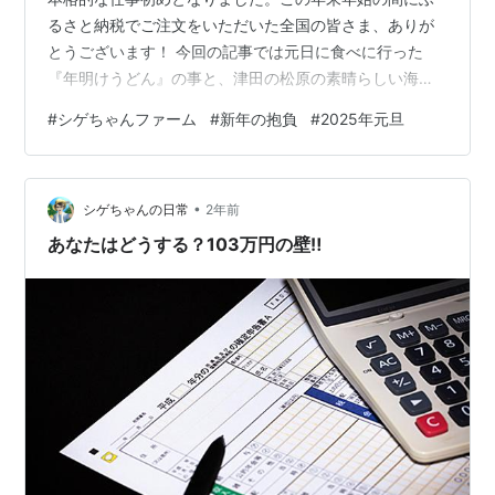
るさと納税でご注文をいただいた全国の皆さま、ありが
とうございます！ 今回の記事では元日に食べに行った
『年明けうどん』の事と、津田の松原の素晴らしい海岸
をお届けしたいと思っておりますのでどうぞ宜しくお願
#
シゲちゃんファーム
#
新年の抱負
#
2025年元旦
いします!(^^)! 元日は朝から東の方へドライブ 『うどん
一福-いっぷく-/高松市国分寺町』で年明けうどん たかが
うどん、されどうどん！ 道の駅と津田の松原 津田の松原
•
の素晴らしい海岸 願い橋は神秘のパワースポット!? ２０
シゲちゃんの日常
2年前
２５年版‼新年の抱負 元日は朝から東の方へドライブ 今
あなたはどうする？103万円の壁‼
回の年末年始は親戚…