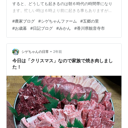
すると、どうしても起きるのは朝６時代の時間帯になり
ます。忙しい時は６時より前に起きる事もありますが、
無理して体を壊してもいけないので、その時の体調に合
#
農家ブログ
#
シゲちゃんファーム
#
五郷の里
わせて、平均的に労働する時間帯は約８時間程度に納め
#
お歳暮
#
日記ブログ
#
みかん
#
香川県観音寺市
ている我が家♪ 特に『残業』等はしておらず、日暮れまで
には作業を終えれるようにしています。そんな中、親戚
やお世話になっている人たちに『お歳暮』を送る時期が
今年もやって来ました。我が家のお歳暮は当然「みか
•
シゲちゃんの日常
2年前
ん」になるのですが、今回は石地をお届けします。 今…
今日は「クリスマス」なので家族で焼き肉しまし
た！