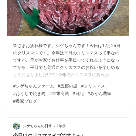
皆さまお疲れ様です。シゲちゃんです！今日は12月25日
のクリスマスです。今年は平日のクリスマスって事なの
ですが、母がお家でお仕事を手伝ってくれるようになっ
てから、平日でも普通にクリスマスのお祝いを楽しめる
ようになりました!(^^)! 今年のクリスマスに食べた
物･･･。それは待ちに待った焼き肉です！今から５日ほど
#
シゲちゃんファーム
#
五郷の里
#
クリスマス
前に観音寺市内のスーパーへ買い物に出かけた際、ショ
#
おうちで焼き肉
#
年末商戦
#
日記
#
みかん農家
ートリブや交雑種の焼き肉用の牛肉が定価の半額で売ら
#
農家ブログ
れてたのを見つけていたので、迷わず購入しました。 そ
して、冷凍庫で保管しておいて本日のパーティーで使用
したんですが、最近は年齢もあるのか脂身の少ない牛タ
ンやハラミを好んで食べるようになりま…
•
シゲちゃんの日常
2年前
今日はクリスマスイブですよ～♪