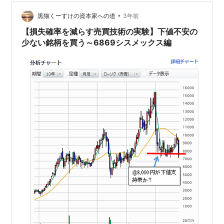
リンク 銘柄の事業内容は？、業績はどうか？、配当はい
くらなのか？…
•
黒猫くーすけの資本家への道
3年前
【損失確率を減らす売買技術の実験】下値不安の
少ない銘柄を買う～6869シスメックス編