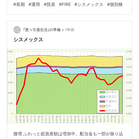
んだということでの下落です。通期予想は据え置きなの
#
長期
#
運用
#
投資
#
FIRE
#
シスメックス
#
個別株
で、残りの期間での復活を待つばかりです。連日で下げ
るかもしれないと思いつつ、ナンピンで100株買ってしま
いました。 投資初心者は下がれば買い、上がれば売ると
•
言われますが、半分は私に当てはまっています。仕事を
｢悠々引退生活｣の準備
1年前
していて日中の売買が出来ないので、これぐらいで買い
シスメックス
たいという現在価格よりも下…
微増 ふわっと総資産額は増加中。配当金も一部が振り込