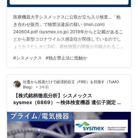
医療機器大手シスメックスに公取が立ち入り検査…「抱
き合わせ販売」で独禁法違反の疑い (msn.com)
240604.pdf (sysmex.co.jp) 2019年からと記載があるこ
とから新型コロナウイルス感染症が関係しているのでし
ょうか？たしかにDIC、塞栓物質の関係が示唆されること
もあり多くの医療機関や衛生検査所で受注が増えていく
#
シスメックス
#
独占禁止法に抵触か
とされていた背景があります。 会社から見れば、特需で
すし他社に購入されるくらいならいれたいという思いが
あったと推測するのは易しものでしょう。 抱き合わせ販
社畜から投資だけで経済的自立（FIRE）を目指す（ToMO
売との記載がありましたが、受注側から見ると購入しな
•
Blog）
3年前
ければならないもの。更新しないといけないものがあれ
【株式銘柄徹底分析】シスメックス
ば同時購…
sysmex（6869）～検体検査機器 遺伝子測定 タ
ンパク測定 試薬 成長企業 高利益率～