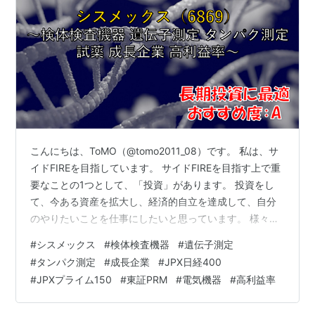
こんにちは、ToMO（@tomo2011_08）です。 私は、サ
イドFIREを目指しています。 サイドFIREを目指す上で重
要なことの1つとして、「投資」があります。 投資をし
て、今ある資産を拡大し、経済的自立を達成して、自分
のやりたいことを仕事にしたいと思っています。 様々な
投資の方法がありますが、その中の1つとして株式投資が
#
シスメックス
#
検体検査機器
#
遺伝子測定
あり、株式投資を行う上で株式銘柄を分析することは非
#
タンパク測定
#
成長企業
#
JPX日経400
常に重要なことです。 日本株式投資をされる方の必需品
#
JPXプライム150
#
東証PRM
#
電気機器
#
高利益率
といえるのが、以下の四季報になります。 お持ちでない
方は、以下から購入して読まれることをお勧めします。