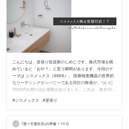
こんにちは、逆張り投資家のしめじです。株式市場を眺
めていると「おや？」と思う瞬間があります。今回のテ
ーマは シスメックス（6869）。 医療検査機器の世界的
なリーディングカンパニーである同社の株価が、ついに
2000円を割り込む場面がありました。これは、過去10年
の株価推移を見てもかなり低い位置にあると言えます。
#
シスメックス
#
逆張り
グロース株は「成長性」に投資する銘柄ですが、その評
価方法はPERやPSRだけではありません。この記事では、
シスメックスの事例を交えながら、初心者でも理解でき
•
るグロース株の見方を紹介していきます。 ✅ なぜシスメ
｢悠々引退生活｣の準備
1年前