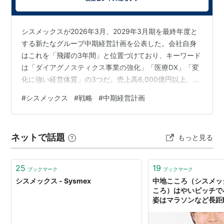
シスメックスが2026年3月、2029年3月期を最終年度と
する新たなグループ中期経営計画を公表した。会社自身
はこれを「飛躍の3年間」と位置づけており、キーワード
は「ダイアグノスティクス事業の強化」「医療DX」「変
化に強い経営体質」の3つだ。売上高6,000億円以上、営
業利益1,000億円以上、営業利益率16.7%以上、
#
シスメックス
#
戦略
#
中期経営計画
ROE12.0%以上、ROIC10.5%以上という財務目標も掲げ
ている。 一見すると、かなり筋の良い中計である。シス
メックスの強みである検体検査をど真ん中に置きつつ、
ネットで話題
もっと見る
AIやデータ活用、バリューチェーン改革、資本政策まで
一気通貫で設計しているからだ。ただし、読み込むほど
に見えてくる…
25
19
ブックマーク
ブックマーク
シスメックス - Sysmex
中地こころ（シスメッ
ころ）はやいピッチで
姿はマラソンなど長距
い。 - ねこぷろ