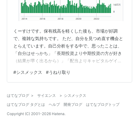
くーすけです。保有残高を軽くした後も、市場が好調
で、複雑な気持ちです。 ただ、自分を見つめ直す機会と
とらえています。自己分析をする中で、思ったことは、
「自分はせっかち」「長期投資より中期投資の方が好き
（結果が早く出るから）」「配当よりキャピタルゲイ
ン」 といったことでした。 長期投資のグループに登録し
#
シスメックス
#
うねり取り
ておきながら何ですが、、、。理屈としては長期投資の
方が成績良好なのは知っているので、長期投資に精神を
慣らしていく必要があるなと思っています。 一方で、単
はてなブログ
>
サイエンス
>
シスメックス
純な長期投資は退屈なので、他に「退屈しのぎ」が要る
はてなブログ タグとは
ヘルプ
開発ブログ
はてなブログトップ
なと。 少し前までは、長期投資部隊のほかに中期投資部
隊を持っていましたが、それはそれで自分に向…
Copyright (C) 2001-
2026
Hatena.