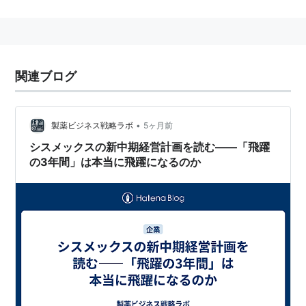
が発足した研究室が起源。その後1968年に前身となる
東亞医用電子株式会社（東亜特殊電機株式会社の販売会
社）が発足、1978年に「Sysmex」ブランドが確立さ
れ、主に血液分析装置の開発を行った。1998年にそれ
関連ブログ
までのブランド名を使用し、シスメックス株式会社と社
名を変更する。現在は尿検査装置、免疫検査用試薬など
を手がける。
•
製薬ビジネス戦略ラボ
5ヶ月前
シスメックスの新中期経営計画を読む――「飛躍
女子陸上競技部
の3年間」は本当に飛躍になるのか
2005年12月1日、グローバリー女子陸上競技部が廃部す
るのに伴い、全選手・スタッフ陣営らを引き継ぐ形式で
スタートした。