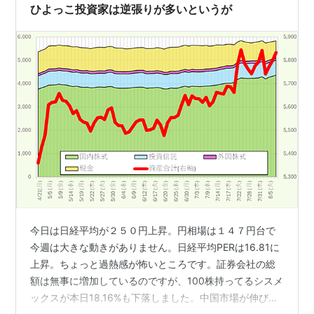
ックスの株価は下がっているのか？ まず気になるのは
ひよっこ投資家は逆張りが多いというが
「どうして株価がここまで下…
今日は日経平均が２５０円上昇。円相場は１４７円台で
今週は大きな動きがありません。日経平均PERは16.81に
上昇。ちょっと過熱感が怖いところです。証券会社の総
額は無事に増加しているのですが、100株持ってるシスメ
ックスが本日18.16%も下落しました。中国市場が伸び悩