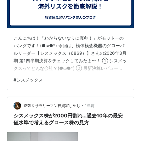
こんにちは！「わからないなりに真剣！」がモットーの
パンダです！(●ω●*) 今回は、検体検査機器のグローバ
ルリーダー【シスメックス（6869）】さんの2026年3月
期 第1四半期決算をチェックしてみたよ〜！ ① シスメッ
クスってどんな会社？(●ω●*) ② 最新決算レビュー
（2026年3月期 第1四半期） ③ パンダ注目ポイント
#
シスメックス
(●ω●*) ④ 気になるポイント(●ω●;) ⑤ 株価＆指標ま
とめ（2025年8月時点） ⑥ 投資タイプ別まとめ
(●ω●*) ⑦ パンダの投資判断！(●ω●*) ① シスメック
•
スってどんな会社？(●ω●*) 臨床検査の分野で世界トッ
逆張りサラリーマン投資家しめじ
1年前
プクラスのシェアを誇る医療機器メーカ…
シスメックス株が2000円割れ…過去10年の最安
値水準で考えるグロース株の見方