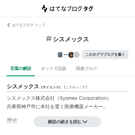
はてなブログ トップ
シスメックス
このタグでブログを書く
言葉の解説
ネットで話題
関連ブログ
シスメックス
(
サイエンス
)
【
しすめっくす
】
シスメックス株式会社（Sysmex Corporation）
兵庫県神戸市に本社を置く医療機器メーカー。
歴史
解説の続きを読む
1961年に、東亜特殊電機株式会社（現・
TOA
株式会社）