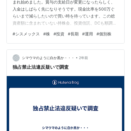
まれ始めました。賞与の支給日が変更になったらしく、
入金はしばらく先になりそうです。現金比率を500万ぐ
らいまで減らしたいので買い時を待っています。この総
資産額に含まれていない持株会、投資信託、DCも順調に
増えています。 シスメックスの過去業績分析と将来予測
#
シスメックス
#
株
#
投資
#
長期
#
運用
#
個別株
過去の売上高・利益推移分析 シスメックスは体外診断機
器・試薬が主力のヘルスケア企業で、以下のように堅調
に成長している。 決算期 売上高 営業益 経常益 最終益 1
•
株益 2022.03 363,780 67,416 64,346 44,093 25
シマウマのように白か黒か・・・
2年前
2023.03 410,502 73,67…
独占禁止法違反疑いで調査