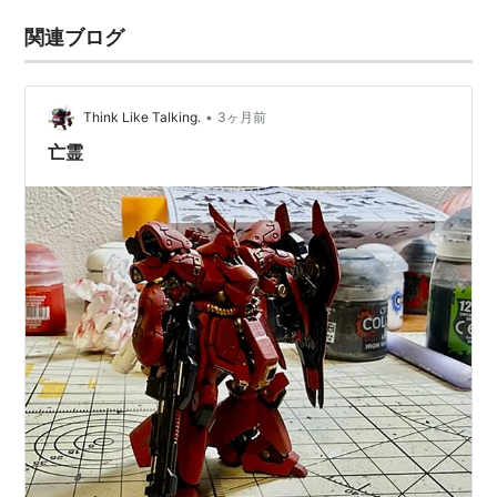
関連ブログ
•
Think Like Talking.
3ヶ月前
亡霊