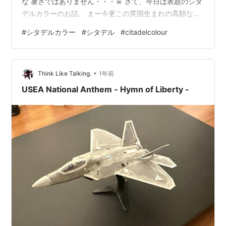
な 暑さではありません・・・ｗ さて、今日は表題のシタ
デルカラーのお話。 まー今更この英国生まれの高額な塗
料を説明するつもりはさらさらありませんが・・ｗ そも
#
シタデルカラー
#
シタデル
#
citadelcolour
そも28mmファンタジーフィギュアを塗る専門で開発さ
れた水性アクリル塗料 です。ですので、良く言えば発色
が鮮やか！悪く言えば、ちょっとおもちゃっぽい 原色系
•
の色目になってしまう・・感じ。 非常に隠蔽力と塗膜が
Think Like Talking.
1年前
強くほぼ筆ムラが出ないという驚異の仕様ですｗｗ スケ
USEA National Anthem - Hymn of Liberty -
ールものでもフィギュアやチョ…