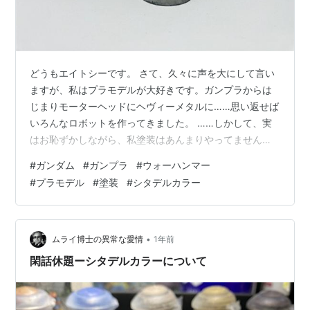
どうもエイトシーです。 さて、久々に声を大にして言い
ますが、私はプラモデルが大好きです。ガンプラからは
じまりモーターヘッドにヘヴィーメタルに……思い返せば
いろんなロボットを作ってきました。 ……しかして、実
はお恥ずかしながら、私塗装はあんまりやってませんで
した。バンダイが心血注いで整形色での色分け頑張って
#
ガンダム
#
ガンプラ
#
ウォーハンマー
るのに、わざわざそれを塗りつぶしちゃうのは……とか思
#
プラモデル
#
塗装
#
シタデルカラー
っておりました。 しかし、この前参加した永野展で塗装
に目覚めまして、ちょっと塗装頑張ろうと思っていたそ
んな矢先、実は日本で「ミニチュア塗装ブーム」がなん
となく勃発しておることに気づきました。普段ダサ☆ダ
•
ムライ博士の異常な愛情
1年前
サ逆張りストをしておる私もこのブームに乗…
閑話休題ーシタデルカラーについて