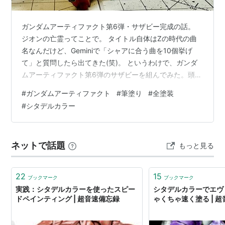
ガンダムアーティファクト第6弾・サザビー完成の話。
ジオンの亡霊ってことで。 タイトル自体はZの時代の曲
名なんだけど、Geminiで「シャアに合う曲を10個挙げ
て」と質問したら出てきた(笑)。 というわけで、ガンダ
ムアーティファクト第6弾のサザビーを組んでみた。頭部
のツノというかアンテナというか、1mm程度の突起物で
#
ガンダムアーティファクト
#
筆塗り
#
全塗装
「折れないよう注意してください」と説明書にも書かれ
#
シタデルカラー
ているという時点で対象年齢15歳以上。 組み始めはこん
なですよ 弾を追うごとに徐々に独自のアレンジが減って
いるようで、関節部分のシリンダーやアクチュエーター
ネットで話題
もっと見る
解釈が原典に近くなっているために作りやすくはなって
いる。どちらかというと、P…
22
15
ブックマーク
ブックマーク
実践：シタデルカラーを使ったスピー
シタデルカラーでエヴ
ドペインティング | 超音速備忘録
ゃくちゃ速く塗る | 