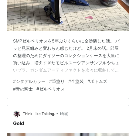
SMPゼルベリオスを5年ぶりくらいに全塗装した話。 パ
ッと見素組みと変わらん感じだけど。 2月末の話。部屋
の整理のためにダイソーのコレクションケースを大量に
買い込み、増えすぎたモビルスーツアンサンブルやちょ
いプラ、ガンダムアーティファクトを次々に収納してい
た。ガンプラ系はそのまま立たせて入らないためちょっ
#
シタデルカラー
#
筆塗り
#
全塗装
#
ボトムズ
と除外、小さいモデルを先に何とかしようということ
#
青の騎士
#
ゼルベリオス
で、大き目のものは表でディスプレイ。 さて、そんな中
5年前に作ったスーパーミニプラ(SMP)のゼルベリオス。
2020年当時、まだシタデルカラーに出会う直前に作った
もんだから、完全に素組み。素晴らしいのはセンサー部
•
Think Like Talking.
1年前
レンズなどが予め塗装済みになってい…
Gold