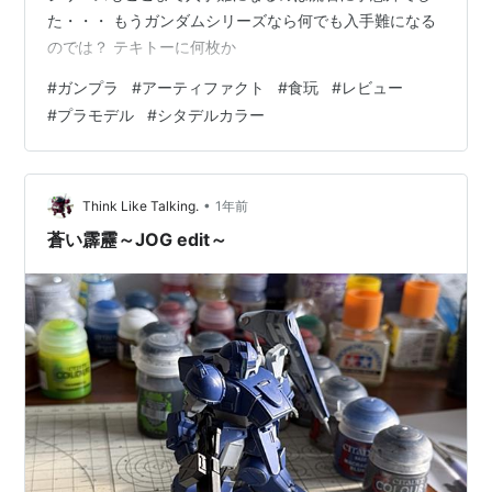
た・・・ もうガンダムシリーズなら何でも入手難になる
のでは？ テキトーに何枚か
#
ガンプラ
#
アーティファクト
#
食玩
#
レビュー
#
プラモデル
#
シタデルカラー
•
Think Like Talking.
1年前
蒼い霹靂～JOG edit～