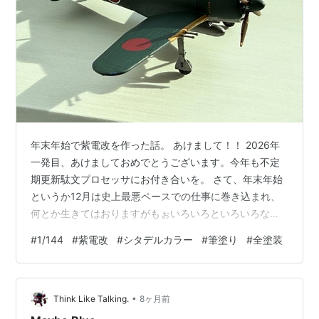
年末年始で紫電改を作った話。 あけまして！！ 2026年
一発目、あけましておめでとうございます。今年も不定
期更新駄文プロセッサにお付き合いを。 さて、年末年始
というか12月は史上最悪ペースでの仕事に巻き込まれ、
何とか生きてはおりますがもぉいろいろといろいろな。
そんな中、地元のとある模型店でたまったポイント(しか
#
1/144
#
紫電改
#
シタデルカラー
#
筆塗り
#
全塗装
もスタンプカードとかではない、500円で2点とかの昔な
がらの「点数券」！)を使ってさぁ何を買うかなと。くし
くも「ずんだもんの歴史シリーズ」で旧日本軍の海軍・
•
零戦乗りやらの動画を偶然見て興味がわき、343空とか
Think Like Talking.
8ヶ月前
菅野デストロイヤーとか今さらながらに知ってみようと