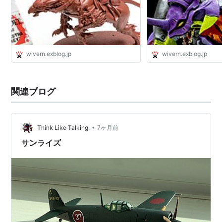
wivern.exblog.jp
wivern.exblog.jp
関連ブログ
•
Think Like Talking.
7ヶ月前
サンライズ