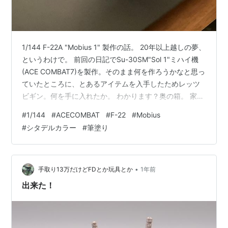
1/144 F-22A "Mobius 1" 製作の話。 20年以上越しの夢、
というわけで。 前回の日記でSu-30SM"Sol 1"ミハイ機
(ACE COMBAT7)を製作。そのまま何を作ろうかなと思っ
ていたところに、とあるアイテムを入手したためレッツ
ビギン。何を手に入れたか。 わかります？奥の箱。 家か
ら程近いリサイクルショップのプラモ売り場で、ハセガ
#
1/144
#
ACECOMBAT
#
F-22
#
Mobius
ワのたまごひこーきF-22A「メビウス1」を入手。尾翼の
#
シタデルカラー
#
筆塗り
メビウスマークのためだけに回収するという体たらく。
バカになれ！！ というわけで製作開始。 飛行形態で製作
するので、ウェポンベイなどは全部閉鎖。どんどんサク
サク形にしていく。 そして塗装の…
•
手取り13万だけどFDとか玩具とか
1年前
出来た！