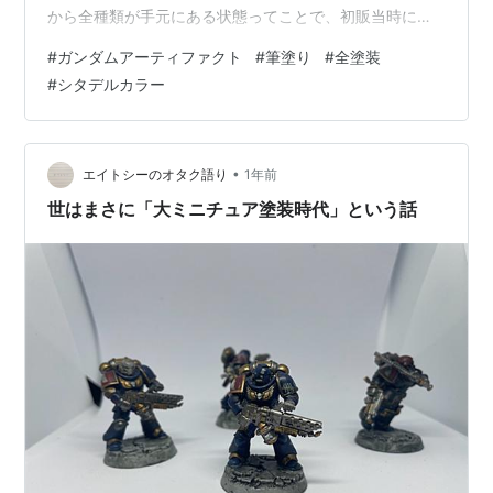
から全種類が手元にある状態ってことで、初販当時に塗
った時はシタデルカラーのコントラストカラーで濃淡付
#
ガンダムアーティファクト
#
筆塗り
#
全塗装
けた形式で塗ったもんだから、ソリッドなカラーリング
#
シタデルカラー
というものに挑戦してみた。 今回はEx-Sのブルースプリ
ッターカラーをソリッドに。世間一般はこの間、MGの
Ex-S再販でそこそこ騒ぎになったらしいが、俺的にはこ
れくらいのサイズで満足できるからいいのだ。 相変…
•
エイトシーのオタク語り
1年前
世はまさに「大ミニチュア塗装時代」という話