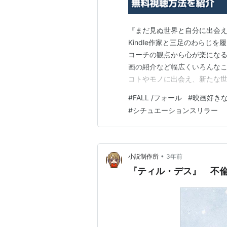
『まだ見ぬ世界と自分に出会え
Kindle作家と三足のわらじ
コーチの観点から心が楽にな
画の紹介など幅広くいろんなこ
コトやモノに出会え、新たな世
ル』のネタバレ無しのあらすじ
#
FALL /フォール
#
映画好き
画をよく観るのですが、サス
#
シチュエーションスリラー
います(^^♪ そんな映画好き
•
小説制作所
3年前
『ティル・デス』 不