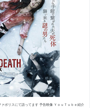
ファポリスにて語ってます 予告映像 ＹｏｕＴｕｂｅ紹介