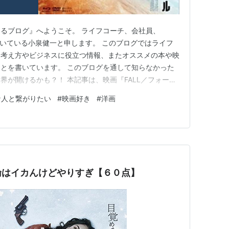
るブログ』へようこそ。 ライフコーチ、会社員、
を履いている小泉健一と申します。 このブログではライフ
る考え方やビジネスに役立つ情報、またオススメの本や映
とを書いています。 このブログを通して知らなかった
界が開けるかも？！ 本記事は、映画『FALL／フォー
と見どころ、無料配信情報を紹介しています。 僕は映
な人と繋がりたい
#
映画好き
#
洋画
ペンスやホラーが大好きで、年間１００本くらい視聴して
の僕が、オススメする…
倫はイカんけどやりすぎ【６０点】