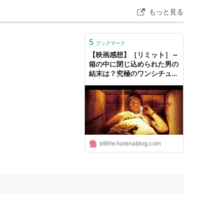
もっと見る
5
ブックマーク
【映画感想】［リミット］～
箱の中に閉じ込められた男の
結末は？究極のワンシチュエ
ーションスリラー！※ネタバ
レあり - びーきゅうらいふ！
b9life.hatenablog.com