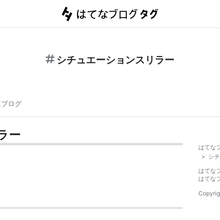
シチュエーションスリラー
連ブログ
ラー
はてな
>
シチ
はてな
はてな
Copyrig