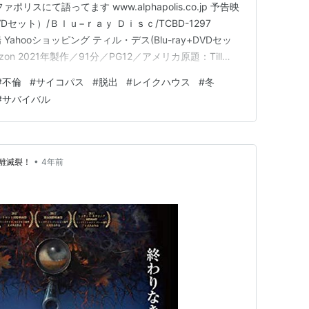
ルファポリスにて語ってます www.alphapolis.co.jp 予告映
VDセット）/Ｂｌｕ−ｒａｙ Ｄｉｓｃ/TCBD-1297
市場 Yahooショッピング ティル・デス(Blu-ray+DVDセッ
Amazon 2021年製作／91分／PG12／アメリカ原題：Till
劇場公開日：2022年2月11日
#
不倫
#
サイコパス
#
脱出
#
レイクハウス
#
冬
#
サバイバル
•
離滅裂！
4年前