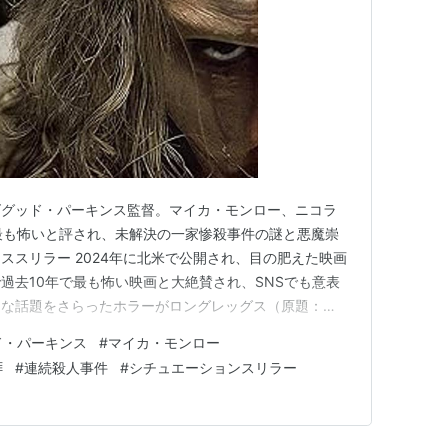
ズグッド・パーキンス監督。マイカ・モンロー、ニコラ
最も怖いと評され、未解決の一家惨殺事件の謎と悪魔崇
ススリラー 2024年に北米で公開され、目の肥えた映画
過去10年で最も怖い映画と大絶賛され、SNSでも意表
きな話題をさらったホラーがロングレッグス（原題：
、名優アンソニー・パーキンスの息子であり、独自のダーク
ド・パーキンス
#
マイカ・モンロー
・パーキンス。主演にはイット・フォローズで世界的に注
拝
#
連続殺人事件
#
シチュエーションスリラー
迎え、不気味極まりな…