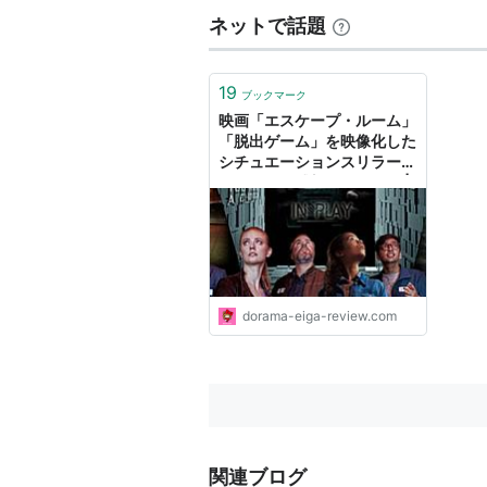
ネットで話題
19
ブックマーク
映画「エスケープ・ルーム」
「脱出ゲーム」を映像化した
シチュエーションスリラー！
あらすじ・感想・ネタバレ |
映画・ドラマを動画配信で見
放題！ あらすじ・感想・ネ
タバレブログ
dorama-eiga-review.com
関連ブログ