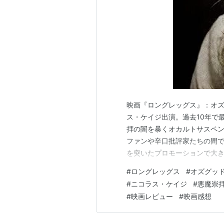
映画『ロングレッグス』：オ
ス・ケイジ出演。過去10年で
拝の闇を暴くオカルトサスペン
ファンや辛口批評家たちの間で
を突いたプロモーションで大
Longlegs）です。監督は
#
ロングレッグス
#
オズグッ
な映像美学を持つオズグッド
#
ニコラス・ケイジ
#
悪魔崇
目を浴びたマイカ・モンローを
#
映画レビュー
#
映画感想