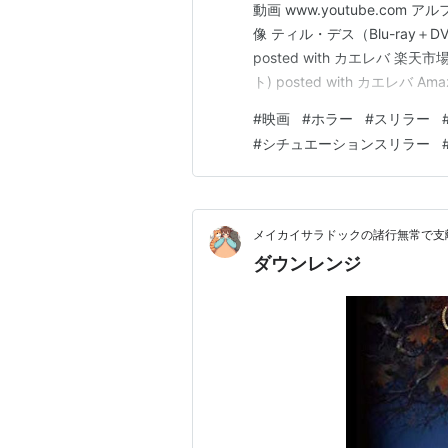
動画 www.youtube.com ア
像 ティル・デス（Blu-ray＋D
posted with カエレバ 楽天
ト) posted with カエレバ 
Death配給：クロックワークス
#
映画
#
ホラー
#
スリラー
#
シチュエーションスリラー
メイカイサラドックの諸行無常で支
ダウンレンジ