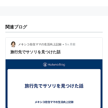
脚本＆監督：
M・ナイト・シャマラン
製作：
フランク・マーシャル
、
キャスリーン・ケネ
ディ
、
バリー・メンデル
関連ブログ
製作総指揮：
サム・マーサー
撮影：
タク・フジモト
編集：
アンドリュー・モンドシェイン
•
メキシコ在住ママの生活向上記録
5ヶ月前
音楽：
ジェームズ・ニュートン・ハワード
旅行先でサソリを見つけた話
キャスト
マルコム・クロウ…………
ブルース・ウィリス
コール………………………
ハーレイ・ジョエル・オスメ
ント
リン…………………………
トニ・コレット
アンナ・クロウ……………
オリヴィア・ウィリアムズ
キラ・コリンズ……………
ミーシャ・バートン