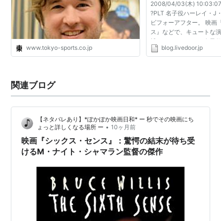
2008/04/03(木) 10:03:07
をアッといわせた驚愕のトリックは、作品を見て
?PLT 名子役ハーレイ・
のお楽しみ。
ビフォーアフター。 映画
ス』などで、キュートな
（allsinemaより）
博したハリウッドの名子
www.tokyo-sports.co.jp
blog.livedoor.jp
エル・オスメント君が、
こんなに重そうな体に...
予告編
関連ブログ
【ネタバレあり】*ぽかぽか映画日和* ー 秒でその映画にち
•
ょっと詳しくなる場所 ー
10ヶ月前
映画『シックス・センス』：驚愕の結末が待ち受
けるM・ナイト・シャマラン監督の傑作