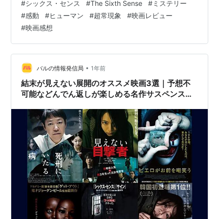
#
シックス・センス
#
The Sixth Sense
#
ミステリー
ウと、ハーレイ・ジョエル・オスメント演じる特別な能
ジェフリー・ザバーニス：津村まこと
#
感動
#
ヒューマン
#
超常現象
#
映画レビュー
力を持つ少年コール・シアーが出会うことから物語は始
ブルース・ノリス：後藤敦
#
映画感想
まります。コールは、生きている人間には見えない「死
グレン・フィッツジェラルド：落合弘治
者」を見ることができるという、常人には理解しがたい
日本テレビ版
苦悩を抱えていました。マルコムは、過去に担当患者を
ブルース・ウィリス：内田直哉
救えなかったという後悔の念から、コールを助けること
•
バルの情報発信局
1年前
ハーレイ・ジョエル・オスメント：矢島晶子
に深…
結末が見えない展開のオススメ映画3選｜予想不
トニ・コレット：堀越真己
可能などんでん返しが楽しめる名作サスペンス映
画を厳選紹介
オリビア・ウィリアムズ：島本須美
ドニー・ウォルバーグ：平田広明
トレバー・モーガン：亀井芳子
ブルース・ノリス：青山穣
Amazon.co.jp
より
小児精神科医マルコム・クロウは、診ていた患者
から撃たれてリハビリ生活を送ることに。そして