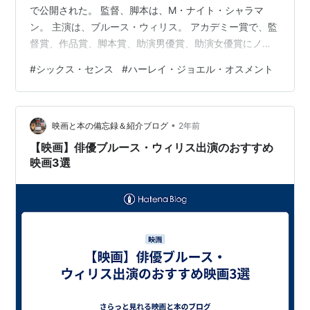
で公開された。 監督、脚本は、M・ナイト・シャラマ
ン。 主演は、ブルース・ウィリス。 アカデミー賞で、監
督賞、作品賞、脚本賞、助演男優賞、助演女優賞にノミ
ネートされた。 当時11歳の子役ハーレイ・ジョエル・オ
#
シックス・センス
#
ハーレイ・ジョエル・オスメント
スメントが助演男優賞にノミネートされたことで話題に
なった。 上映時間は107分。 幽霊が見える少年と、彼を
サポートする精神科医の心の交流を描いた。 2025年4月
•
現在、アマゾンプライムビデオで見放題配信中。 2、あ
映画と本の備忘録＆紹介ブログ
2年前
らすじ マルコム・クロウ（ブルース・ウィリス）は著名
【映画】俳優ブルース・ウィリス出演のおすすめ
な小児精神科…
映画3選