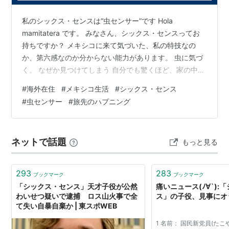
ビンセント・グレイ………
ドニー・ウォールバーグ
私のシックス・センスは“虫センサー”です Hola
ダレン………………………
ピーター・タンバキス
mamitatera です。 みなさん、シックス・センスってお
ボビー………………………
ジェフリー・ザバーニス
持ちですか？ メキシコに来て気づいた、私の特技なの
スタンリー・カニンガム…
ブルース・ノリス
か、第六感なのか分からない能力があります。 虫に気づ
ショーン……………………
グレン・フィッツジェラルド
く。 なぜか見つけてしまう 自分でも驚くほど、家の中の
虫を見つけます。 家の壁が白いからでしょうか？ 蚊も目
#
海外在住
#
メキシコ生活
#
シックス・センス
概要
ざとく見つけます。日本より大きいものもいる気がしま
#
虫センサー
#
旅先のハプニング
す。 ふと気になって視線を向けた場所に、いる。 そんな
ことが本当に多いんです。 ちなみに、虫は苦手です。 ミ
高名な精神科医のマルコムは、かつて担当して
ミズ、毛虫、ナメクジは悲鳴レベル。視界に入れたくな
いた患者からの凶弾に倒れてしまう。リハビリを
ネットで話題
もっと見る
い！ なのに、気づく。 こんな乾燥した国なのにカタツム
果たした彼は、複雑な症状を抱えた少年・コール
リがいて、私に…
の治療に取り掛かる事に。コールは常人には無い
293
283
ブックマーク
ブックマーク
特殊な“第6感”、死者を見る事ができる能力を持っ
「シックス・センス」天才子役が公然
痛いニュース(ﾉ∀`):
ていた。コールを治療しながら、彼によって自ら
わいせつ疑いで逮捕 ロス山火事で全
ス」の子役、見事にオ
て失い自暴自棄か | 東スポWEB
の心も癒されていくマルコム。そして彼には予想
も付かない真実が待ち受けていた・・・。世界中
1 名前： 国民新党員(たこ