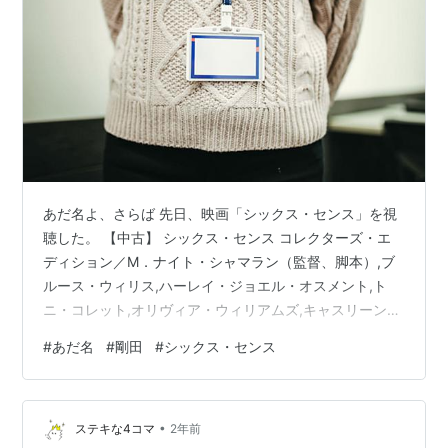
あだ名よ、さらば 先日、映画「シックス・センス」を視
聴した。 【中古】 シックス・センス コレクターズ・エ
ディション／M．ナイト・シャマラン（監督、脚本）,ブ
ルース・ウィリス,ハーレイ・ジョエル・オスメント,ト
ニ・コレット,オリヴィア・ウィリアムズ,キャスリーン・
ケネディ（制作）,バリー・メンデル（制作）,価格: 2299
#
あだ名
#
剛田
#
シックス・センス
円楽天で詳細を見る もう四半世紀前の作品で、世界的な
大ヒットを記録した映画である。 衝撃のラストが待って
いるという触れ込みだったはずだ。 名作中の名作である
•
が、僕はCMを見てだけで怖くなり観ることができなかっ
ステキな4コマ
2年前