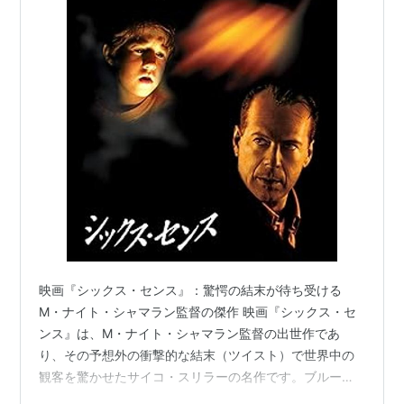
アカデミー賞
候補：作品賞、監督賞、オリジナル脚本賞、編集
賞、助演男優賞（ハーレイ・ジョエル・オスメン
ト）、助演女優賞（トニ・コレット）
吹き替え版の声優
DVD&VIDEO版
ブルース・ウィリス：菅生隆之
ハーレイ・ジョエル・オスメント：矢島晶子
映画『シックス・センス』：驚愕の結末が待ち受ける
トニ・コレット：勝生真沙子
M・ナイト・シャマラン監督の傑作 映画『シックス・セ
オリビア・ウィリアムズ：唐沢潤
ンス』は、M・ナイト・シャマラン監督の出世作であ
ミスチャ・バートン：林玉緒
り、その予想外の衝撃的な結末（ツイスト）で世界中の
ドニー・ウォールバーグ：伊藤和晃
観客を驚かせたサイコ・スリラーの名作です。ブルー
ピーター・タンバキス：近藤玲子
ス・ウィリス演じる著名な児童精神科医マルコム・クロ