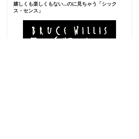
た。 しかし僕も大人になり、本当に怖いのは炭水化物を
嬉しくも楽しくもない…のに見ちゃう「シック
欲しがる心であ…
ス・センス」