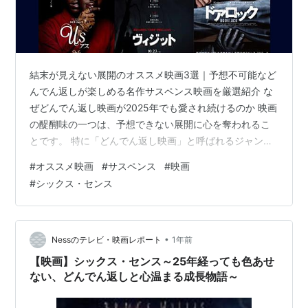
復帰した彼が最初に診ることになった患者は、8歳
のコール少年。彼には「第6感」、つまり死者を見
る能力があった。
M・ナイト・シャマラン
監督の本格デビュー作
結末が見えない展開のオススメ映画3選｜予想不可能など
んでん返しが楽しめる名作サスペンス映画を厳選紹介 な
にして、歴史的なヒット作である。
ぜどんでん返し映画が2025年でも愛され続けるのか 映画
の醍醐味の一つは、予想できない展開に心を奪われるこ
リスト::外国の映画::題名::さ行
とです。 特に「どんでん返し映画」と呼ばれるジャンル
は、観客が最後まで真相を予測できない巧妙な脚本構成
#
オススメ映画
#
サスペンス
#
映画
で、映画史に名を刻む傑作を数多く生み出してきまし
*1
:
Rated PG-13 for intense thematic material and
#
シックス・センス
た。 2025年8月現在、動画配信サービスの普及により、
violent images.
多くの名作映画が手軽に視聴できるようになりました。
NetflixやAmazon Prime Video、U-NEXTなどのプラット
フォームで、いつでもどこでも質の高いサスペンス映画
•
Nessのテレビ・映画レポート
1年前
を…
【映画】シックス・センス～25年経っても色あせ
ない、どんでん返しと心温まる成長物語～