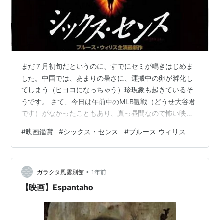
まだ７月初旬だというのに、すでにセミが鳴きはじめま
した。中国では、あまりの暑さに、運搬中の卵が孵化し
てしまう（ヒヨコになっちゃう）珍現象も起きているそ
うです。 さて、今日は午前中のMLB観戦（どうせ大谷君
です）がなかったこともあり、真っ昼間なので怖い映画
を見るにはちょうどいいと思い、長年見るのをためらっ
#
映画鑑賞
#
シックス・センス
#
ブルース ウィリス
ていた「シックス・センス」をPrime Videoで視聴しまし
た。 １９９９年に公開された同作は、あのブルース・ウ
ィリスと名子役ハーレイ・ジョエル・オスメントの好演
•
が評判となり、今でも高く評価されている名作です。 ど
ガラクタ風雲別館
1年前
ちらかというと「エクソシスト」や「オーメン」といっ
【映画】Espantaho
たホラー映画のイメージがあった…