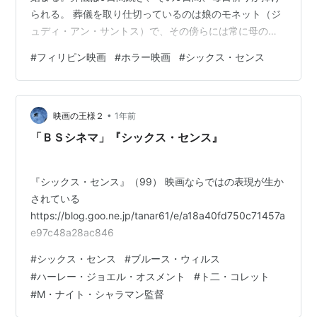
られる。 葬儀を取り仕切っているのは娘のモネット（ジ
ュディ・アン・サントス）で、その傍らには常に母のロ
ーサ（ロルナ・トレンティーノ）がいた。 その夜、モネ
#
フィリピン映画
#
ホラー映画
#
シックス・センス
ットの夢に不気味な姿となったパブロが現れ「あいつを
家の中に入れるな！」と叫ぶ。だが……。 モネットには
夫のジャック（ジェイシー・サントス）と息子のキース
•
がいたが、ジャックは仕事のためにしばらく家を留守に
映画の王様２
1年前
しなければならなかった。ジャックが出かけたあと、ジ
「ＢＳシネマ」『シックス・センス』
ャックがしまい忘れたとおぼしき大…
『シックス・センス』（99） 映画ならではの表現が生か
されている
https://blog.goo.ne.jp/tanar61/e/a18a40fd750c71457a
e97c48a28ac846
#
シックス・センス
#
ブルース・ウィルス
#
ハーレー・ジョエル・オスメント
#
ト二・コレット
#
M・ナイト・シャラマン監督