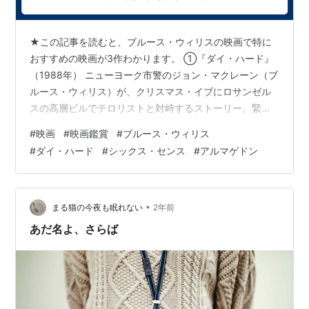
★この記事を読むと、ブルース・ウィリスの映画で特に
おすすめの映画が3作わかります。 ①『ダイ・ハード』
（1988年） ニューヨーク市警のジョン・マクレーン（ブ
ルース・ウィリス）が、クリスマス・イブにロサンゼル
スの高層ビルでテロリストと対峙するストーリー。緊張
感のある展開とウィリスのタフな演技が特徴的で、アク
#
映画
#
映画鑑賞
#
ブルース・ウィリス
ション映画の金字塔となった作品です。 リンク ②『シ
#
ダイ・ハード
#
シックス・センス
#
アルマゲドン
ックス・センス』（1999年） 心理学者のマルコム・クロ
ウ（ブルース・ウィリス）が、霊が見える少年を治療し
ようとする物語。意外な結末が話題となり、スリラー映
画の傑作として知られています。ウィリスの静かな演技
•
まる猫の今夜も眠れない
2年前
が作品の深みを増しています。 リン…
あだ名よ、さらば