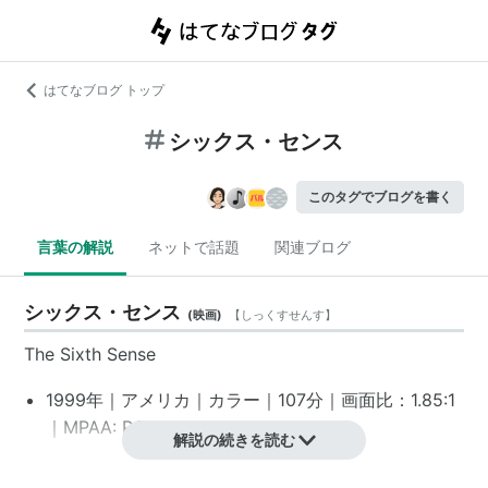
はてなブログ トップ
シックス・センス
このタグでブログを書く
言葉の解説
ネットで話題
関連ブログ
シックス・センス
(
映画
)
【
しっくすせんす
】
The Sixth Sense
1999年｜アメリカ｜カラー｜107分｜画面比：1.85:1
｜MPAA: PG-13
*1
解説の続きを読む
スタッフ