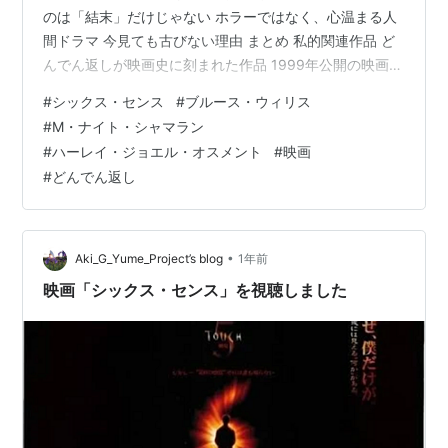
のは「結末」だけじゃない ホラーではなく、心温まる人
間ドラマ 今見ても古びない理由 まとめ 私的関連作品 ど
んでん返しが映画史に刻まれた作品 1999年公開の映画
『シックス・センス』は、公開当時からその衝撃的など
#
シックス・センス
#
ブルース・ウィリス
んでん返しで世界中を驚かせました。監督はM・ナイ
#
M・ナイト・シャマラン
ト・シャマラン。本作で一躍“どんでん返しの名手”という
#
ハーレイ・ジョエル・オスメント
#
映画
イメージが定着し、以降の作品でも観客はその結末を期
#
どんでん返し
待するようになりました。主演はブルース・ウィリス、
そして天才子役として注目を集めたハーレイ・ジョエ
ル・オスメント。25年…
•
Aki_G_Yume_Project’s blog
1年前
映画「シックス・センス」を視聴しました