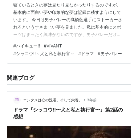
寝ているときの夢は見たり見なかったりするのですが、
基本的に面白い夢や印象的な夢は記録に残すようにして
います。 今日は男子バレーの髙橋藍選手にストーカーさ
れるというすさまじい夢を見ました。私は基本的にスポ
ーツはまったく興味がないのですが、男子バレーだけは
ハイキュー!!の影響で見ちゃいます。髙橋選手は私の知り
#
ハイキュー!!
#
VIVANT
得る限り、これまでの日本男子バレーの中でもトップク
#
シッコウ‼～犬と私と執行官～
#
ドラマ
#
男子バレー
ラスの美形だと思うのですが、個人的にはほんのりと増
田こうすけみがある気がして、そういうところも含めて
好きです。 ちなみに、海外だとアメリカのマシュー・ア
関連ブログ
ンダーソン選手が俳優レベルでかっこよくて、ポーラン
ドのバルトシュ・クレク選手も骨格が綺麗で、…
•
エンタメは心の洗濯、そして栄養。
3年前
ドラマ『シッコウ‼︎〜犬と私と執行官〜』第2話の
感想