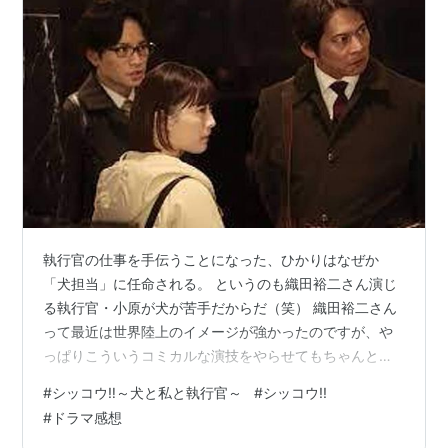
執行官の仕事を手伝うことになった、ひかりはなぜか
「犬担当」に任命される。 というのも織田裕二さん演じ
る執行官・小原が犬が苦手だからだ（笑） 織田裕二さん
って最近は世界陸上のイメージが強かったのですが、や
っぱりこういうコミカルな演技をやらせてもちゃんと笑
えるキャラになれるところがすごいですよね。 犬を怖が
#
シッコウ‼～犬と私と執行官～
#
シッコウ!!
るシーンとか、結構大袈裟なんだけどなんだか笑えるい
#
ドラマ感想
い演技でしたね。 そして今回は、第1話から気になってい