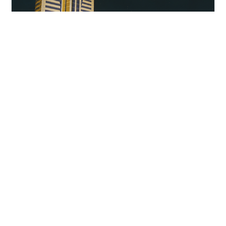
【シティーズスカイラインプレイ日記】 こんにちは投稿
主の浜です 今回もシティーズスカイラインをプレイして
いこうと思います よろしくお願いします 前回の流れがわ
かるように記事を貼っておきます www.hamablog.net 前
回は街のまだ余っている土地の区画の設定なんかを進め
ていきました 今回もその続きからプレイしていきたいと
#
ゲーム
#
シティーズスカイライン
思います！ 目次 道路づくり 都市のランクアップ 二軒目
の大学 交通タワーの建設 終わり 道路づくり 最初に住宅
街を作るための、道路を敷いてみました ここに高密度の
•
住宅街を建てていく予定です 近くに高校もあるので、教
浜ブログ
3年前