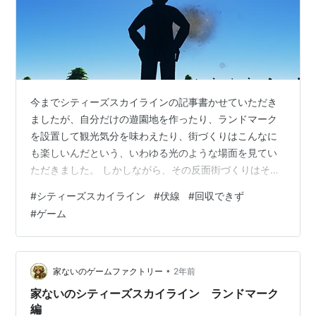
今までシティーズスカイラインの記事書かせていただき
ましたが、自分だけの遊園地を作ったり、ランドマーク
を設置して観光気分を味わえたり、街づくりはこんなに
も楽しいんだという、いわゆる光のような場面を見てい
ただきました。 しかしながら、その反面街づくりはそん
なに甘いものではないのです(´；ω；`) 血反吐が出るよう
#
シティーズスカイライン
#
伏線
#
回収できず
な、胃がむかむかするような、今晩食べようとしてたプ
#
ゲーム
リンを食べられた時の喪失感のようなもの(例え下手すぎ
やろ)が襲いかかる時もあります。 みなさまこの画像何に
見えますか？ 端っこが焼けたバケットとか、賞味期限が
近いバナナに見えなくもないですが、隕石です。セフィ
•
家ないのゲームファクトリー
2年前
ロスが放ったメテオです。 このゲ…
家ないのシティーズスカイライン ランドマーク
編