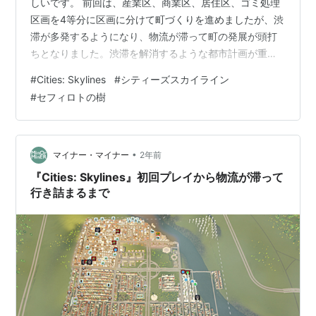
しいです。 前回は、産業区、商業区、居住区、ゴミ処理
区画を4等分に区画に分けて町づくりを進めましたが、渋
滞が多発するようになり、物流が滞って町の発展が頭打
ちとなりました。渋滞を解消するような都市計画が重要
だと感じました。 そこで、今回は物流が滞らないような
#
Cities: Skylines
#
シティーズスカイライン
町づくりを試行錯誤しました。町の中心をゴミの処理区
#
セフィロトの樹
画としたり、主要道路を「セフィロトの樹」としたりな
どしました。その記録をここに残します。 セフィロトの
樹の町 都市の中心をゴミと遺体の処理区画とする計画 主
要道路を「セフィロトの樹」の形状とする計画 まとめ
•
マイナー・マイナー
2年前
『Cities: Skylines』初回プレイから物流が滞って
行き詰まるまで