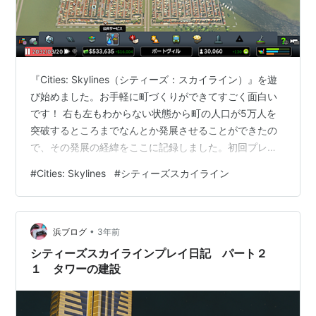
『Cities: Skylines（シティーズ：スカイライン）』を遊
び始めました。お手軽に町づくりができてすごく面白い
です！ 右も左もわからない状態から町の人口が5万人を
突破するところまでなんとか発展させることができたの
で、その発展の経緯をここに記録しました。初回プレイ
で町づくりを進めるにあたって学んだこと（問題点とそ
#
Cities: Skylines
#
シティーズスカイライン
の解決方法など）をまとめています。 シティーズ：スカ
イライン 初めての町づくり 次の町づくり 学んだこと 居
住区、産業区、商業区の発展の規模感は同一ではない 交
•
差点が近いと渋滞が発生しやすい 施設に隣接する道路は
浜ブログ
3年前
小さい道路から大きい道路へのアップグレードができな
シティーズスカイラインプレイ日記 パート２
い まとめ
１ タワーの建設