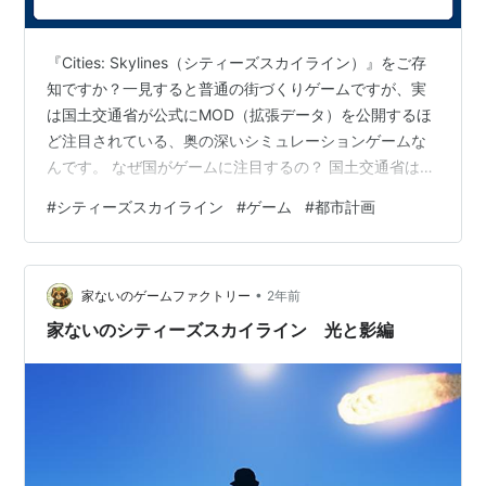
『Cities: Skylines（シティーズスカイライン）』をご存
知ですか？一見すると普通の街づくりゲームですが、実
は国土交通省が公式にMOD（拡張データ）を公開するほ
ど注目されている、奥の深いシミュレーションゲームな
んです。 なぜ国がゲームに注目するの？ 国土交通省は
2023年、このゲーム用の公式
#
シティーズスカイライン
#
ゲーム
#
都市計画
MOD「SkylinesPLATEAU」を公開しました。これは日本
全国の3D都市データを使って、現実の街並みをゲーム内
で再現できるというもの。 つまり、あなたの住んでいる
•
街がゲームの中に登場するかもしれないということで
家ないのゲームファクトリー
2年前
す。国がここまで力を入れるのは、このゲームが都市計
家ないのシティーズスカイライン 光と影編
画や交通政策を学ぶ教材として優…