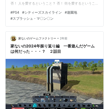
否！ 人を愛するということ？ 否！ 街を愛するというこ
と？ いいや違う！ お金です。金です。マニーです。道
#
PS4
#
シティーズスカイライン
#
遊園地
路、インフラ、交通、エブリシングにマニーかかるので
#
スプラッシュ・マ〇ン〇ン
す。市民から得たマニーで整備していかなければなりま
せん。 なので、今回は・・・・・ 遊園地について語りま
す(マジかこいつ)。シティーズスカイラインは自分で遊園
地を作ることができます。上記の遊園地どうですか？な
•
家ないのゲームファクトリー
2年前
かなかいいでしょぉー？ 子供がぐず…
家ないの2024年振り返り編 一番遊んだゲーム
は何だった・・・？ ２話目