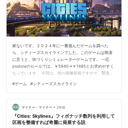
家ないです。２０２４年に一番遊んだゲームを調べた
ら、シティーズスカイラインでした。このゲームは簡潔
に言うと、街づくりシミュレーターゲームです。 一応
psstoreのセールでは、￥5940→￥1485とお求めやすく
なっています。 今回は、初の画像投稿ですので、緊張し
ながら書いておりますが、ゲーム紹介していきたいと思
#
ゲーム
#
シティーズスカイライン
います。 足早に書いていきますが、ゲームを立ち上げる
と、まずこの画面が出てきます。 このゲームは何という
か、終わりのないゲームなんですよね。要は、自分の作
•
りたい街を作りつつ、水問題や騒音問題、環境問題、交
マイナー・マイナー
2年前
通渋滞などを試行錯誤しながら、解決しながら市民が健
『Cities: Skylines』フィボナッチ数列を利用して
康で文化的な最低限度の生活(なん…
区画を整備すれば奇麗に発展する説