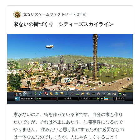
です、嚙みます。 アムシュ＄％？＆・・・ 滑舌の練習に
•
みなさんもどうぞ。 エッフェル塔：ご存知、フランスの
家ないのゲームファクトリー
2年前
パリにある名所です。一度は行ってみたいです。 ただ、
家ないの街づくり シティーズスカイライン
撮影が下手すぎてすみません。 凱旋…
家がないのに、街を作っている者です。自分の家も作り
たいですが、それは不正にあたり、汚職事件になるので
やりません。 住みたいと思う街にするために必要なもの
は一体なんなのでしょうか。人にやさしくすること？