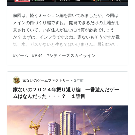
前回は、軽くミッション編を書いてみましたが、今回は
メインの街づくり編ですね。 開発できるだけの土地が用
意されていて、いざ住人が住むには何が必要でしょう
か？ まずは、インフラですよね。家ないもそうですが電
気、水、ガスがないと生きてはいけません。最初にやる
のはインフラ整備です！ 水は、生命の源。ゲームでは、
#
ゲーム
#
PS4
#
シティーズスカイライン
川から汲みあげて住人に提供します。もちろん、生活で
使っていくわけでその水を下水として放出しなければな
りません。 しかし序盤は、住人がいないため税金も集め
•
られず、資金不足なため、ろ過施設等を建設できるわけ
家ないのゲームファクトリー
2年前
でもなく、汚水を川に放出するしかない・・・・ まぁ、
家ないの２０２４年振り返り編 一番遊んだゲー
それで川は汚れるけど仕方ない。綺麗事は言え…
ムはなんだった・・・？ １話目