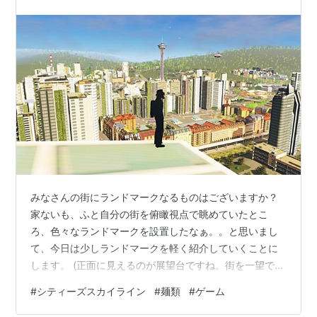
みなさんの街にランドマークなるものはございますか？
家ないも、ふと自分の街を俯瞰視点で眺めていたとこ
ろ、色々なランドマークを設置したなぁ。。と思いまし
て、今日は少しランドマークを軽く紹介していくことに
します。 (正面に見えるのが展望台ですね。街を一望でき
ていい感じになっていると思います。) アムステルダム宮
#
シティーズスカイライン
#
麺類
#
ゲーム
殿：オランダにある王宮です。ヨーロッパ風の街並みに
合わせるといい感じになります。あと名前が言いにくい