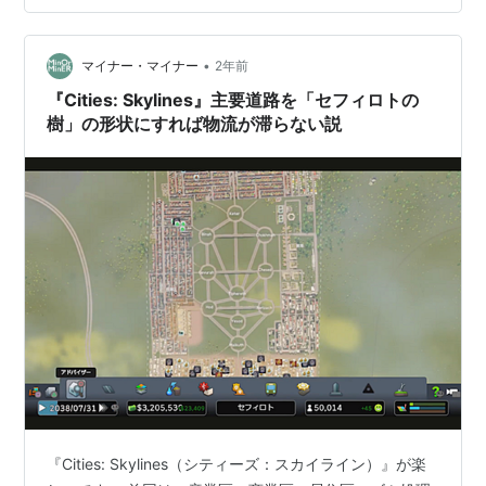
く、主要道路に各区画を隣接させるような町を作ってい
こうと計画しました。 minor.hatenablog.com これまで
•
のプレイから各区画の発展の規模感は、商業区＜産業区
マイナー・マイナー
2年前
＜居住区、の関係があると考えています。この関係を維
『Cities: Skylines』主要道路を「セフィロトの
持するよう…
樹」の形状にすれば物流が滞らない説
『Cities: Skylines（シティーズ：スカイライン）』が楽