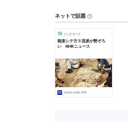
重要無形文化財保持者（各個認
現保持者
ネットで話題
片山九郎右衛門
（観世流）
三川泉
（宝生流）
16
ブックマーク
既に死去
能楽シテ方５流派が勢ぞろ
い NHKニュース
十四世喜多六平太（喜多流）
近藤乾三（宝生流）
桜間道雄（金春流）
後藤得三（喜多流）
豊嶋彌左衛門（金剛流）
高橋進（宝生流）
news.web.nhk
松本惠雄（宝生流）
八世観世銕之亟（観世流）
粟谷菊生
（喜多流）