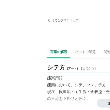
はてなブログ トップ
言葉の解説
ネットで話題
関
シテ方
(
アート
)
【
してかた
】
能楽用語
能楽において、シテ、ツレ、
子方
、
現在、
観世流
・
宝生流
・
金春流
・
金
の三流を下掛リと呼ぶ。