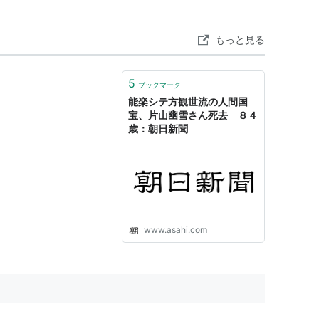
定・人間国宝）
もっと見る
5
ブックマーク
能楽シテ方観世流の人間国
宝、片山幽雪さん死去 ８４
歳：朝日新聞
www.asahi.com