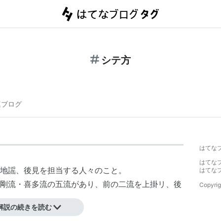
シテ方
連ブログ
はてな
はてな
地謡
、
後見
を担当する人々のこと。
はてな
剛流
・
喜多流
の五流があり、前の二流を上掛リ、後
Copyrig
解説の続きを読む