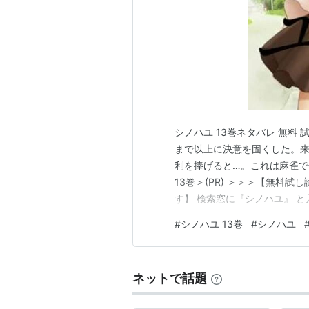
シノハユ 13巻ネタバレ 無料
まで以上に決意を固くした。
利を捧げると…。これは麻雀で
13巻＞(PR) ＞＞＞【無料
す】 検索窓に『シノハユ』 
#
シノハユ 13巻
#
シノハユ
ネットで話題