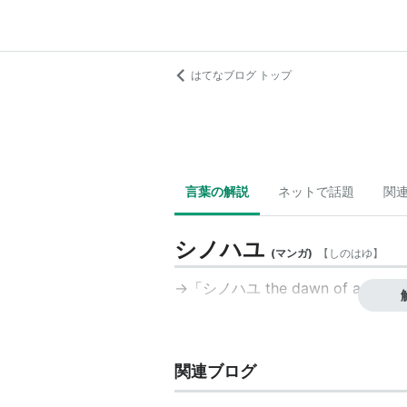
はてなブログ トップ
言葉の解説
ネットで話題
関
シノハユ
(
マンガ
)
【
しのはゆ
】
→「
シノハユ the dawn of age
」参
関連ブログ