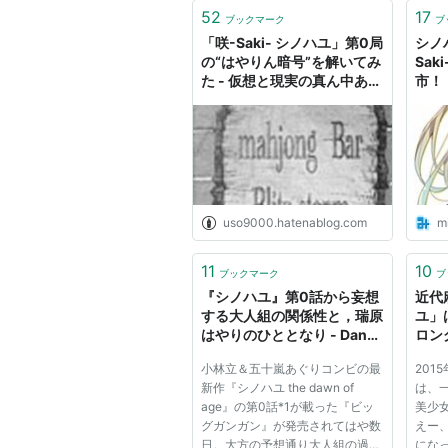
52
17
ブックマーク
ブ
「咲-Saki- シノハユ」第0局
シノハユ
の“はやりん暗号”を解いてみ
Sa
た - 仮想と現実の真ん中あた
市！
り
uso9000.hatenablog.com
m
11
10
ブックマーク
ブ
『シノハユ』第0話から妄想
近代
する大人組の関係性と，瑞原
ユ」
はやりのひととなり - Danas
ロン
je lep dan.
小林立＆五十嵐あぐりコンビの最
201
新作『シノハユ the dawn of
は、
age』の第0話*1が載った『ビッ
美少
グガンガン』が発売されてはや数
えー
日。大方の予想通り大人組の過去
にな