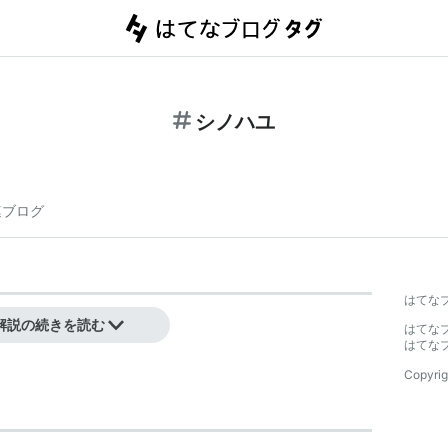
シノハユ
連ブログ
はてな
照
解説の続きを読む
はてな
はてな
Copyrig