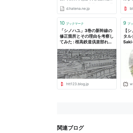
編が始まるようで期待せざるを得
更新
d.hatena.ne.jp
bl
ません。ビッグガンガン2013年
渕高
Vol.08 8/23号出版社/メーカー: ス
とい
クウェア・エニックス発売日:
それ
10
9
ブックマーク
ブ
2013/07/25メディア: 雑誌この商
でも
「シノハユ」3巻の新幹線の
【シ
品...
祭...
修正箇所とその理由を考察し
タル
てみた : 桜高鉄道倶楽部れん
Saki
らく帳
htt123.blog.jp
w
関連ブログ