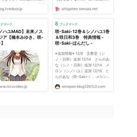
しています。9月6日は、龍門
ばれていません。 対して、プロ
og.livedoor.jp
attigahen.seesaa.net
校3年・天江衣さんの誕生日
でない晴絵が呼ばれているのは、
う聖なる日であるのですが、
はやりんが昔なじみの集いを意識
と同時に「黒髪ロングの日」
したからで、 そこに同じ高校の
8
ックマーク
ブックマーク
あります。 （参考：黒ロン
新主人公が同席しておらず、そ...
ノハユMAD】未来ノス
咲-Saki-12巻＆シノハユ1巻
ジア【橋本みゆき、咲-
＆咲日和3巻 特典情報 -
-】
咲-Saki-ほんだし -
※追加情報※ 12/9 文教堂（シ
ノ・日和）追加 12/14 とらのあ
な（シノ・日和）追加 12/14 メ
ロン（シノハユ）追加 12/16 と
らのあな（咲-Saki-）、メロン
（咲-Saki-）、アニメイトキャン
ww.nicovideo.jp
simopon.blog129.fc2.com
ペーン情報追加 12/17 文教堂
（咲-Saki-）追加 12/20 ゲーマ
ーズ（咲-Saki-）追加 12/21 各
種フェア情報追加 12/23 アニメ
イト...