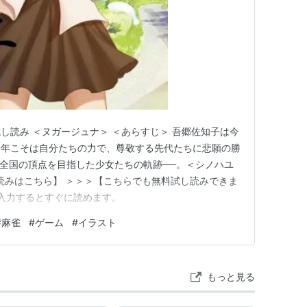
 試し読み ＜ヌガージュナ＞ ＜あらすじ＞ 吾郷佐知子は今
来年こそは自分たちの力で、尊敬する先代たちに悲願の勝
全国の頂点を目指した少女たちの軌跡──。＜シノハユ
試し読みはこちら】 ＞＞＞【こちらでも無料試し読みできま
と入力するとすぐに読めます。
#
麻雀
#
ゲーム
#
イラスト
もっと見る