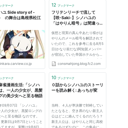
12
ックマーク
ブックマーク
 Side story of -
フリテンリーチで流して
ki- の舞台は島根県松江
【咲-Saki-】シノハユの
「はやりん暗号」は間違って
いた【検証】
仮想と現実の真ん中あたり様がは
やりんのメール暗号を解読されて
いたので、これを参考に去る8月5
日(かなり前だな)阿知賀メンバー
が宿泊していた帝国ホテルからレ
ジェンドの歩いた道を辿り、麻雀
inkara.carview.co.jp
consmahjong.blog.fc2.com
バー「Blitz storm」の場所に実際
に行って参りました。 （地図は
仮想と現実の真ん中あたり様のも
10
ックマーク
ブックマーク
のを借用） 帝国ホテル前から...
麻雀漫画生活:「シノハ
０話からシノハユのストーリ
は、一人の少女が、黒髪
ーを読み解く: あっちが変
グの美少女へと至る物語
5年09月07日 「シノハユ」
当時、４人が準決勝で対峙してい
一人の少女が、黒髪ロングの
たとなると、空き席のない新主人
女へと至る物語 なのです。
公はどこに絡んでくるのだろう？
、更新日は9月7日ということ
新主人公は、はやりんと同じ高校
ってますが、実際は9月6日に
であるはずなのに、この集会に呼