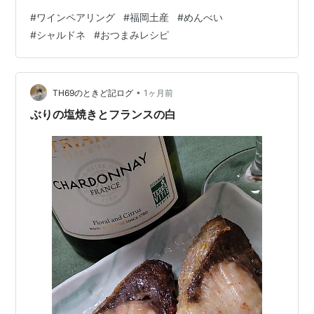
hatsuharupon.hatenablog.com でも、ワインの懐の深さ
#
ワインペアリング
#
福岡土産
#
めんべい
はそれだけでは終わりませんでした。 今回はガラリと雰
#
シャルドネ
#
おつまみレシピ
囲気を変えて、 誰もが知る「あの定番 ご当地お土産」と
のペアリングに挑戦してみたところ、 これが、またまた
ベストマッチでした。 福岡土産で頂いた 辛子めんたい風
味「めんべい」 今回合わせたのは、福岡土産の王道、
•
TH69のときど記ログ
1ヶ月前
山…
ぶりの塩焼きとフランスの白