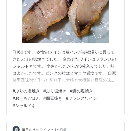
TH69です。 夕食のメインは嫁ハンが会社帰りに買って
きたぶりの塩焼きでした。 合わせたワインはフランスの
シャルドネです。 小さかったからか3枚入りでした。味
はよかったです。ピンクの粒はヒマラヤ岩塩です。 自家
製黒豆味噌で作った切り干し大根と大根葉と豆腐の味噌
汁 今日もご飯は黒千石大豆の煮汁で炊きました。 黒千石
#
ぶりの塩焼き
#
ぶり塩焼き
#
鰤の塩焼き
大豆の納豆、小豆とカリオカ豆の煮豆、生協の梅酢たこ
#
おうちごはん
#
四毒抜き
#
フランスワイン
にきゅうりと生姜をプラス 大根ときゅうりと海藻のサラ
#
シャルドネ
ダ、貰い物の桃はまだ固かったので食べませんでした。
合わせたワインはフランスのシャルドネ「Patriarche
Père & Fils Chardonnay 2023」でした。白い花の…
•
毎日おうちワイン
1ヶ月前