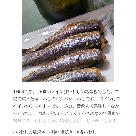
TH69です。 夕食のメインはいわしの塩焼きでした。生
協で買った塩いわしのパクパクいわしです。 ワインはス
ペインのシャルドネです。多分、昔飲んで美味しくなか
ったヤツ…。 塩味がちょうどよくて小さめなので骨まで
簡単に食べられました。結構うまい。 じゃがいもときゅ
うりとオクラをマヨネーズ風のディップで食べました。
#
いわしの塩焼き
#
鰯の塩焼き
#
塩いわし
黒千石大豆の納豆、山形のだし、黒豆の枝豆 大根ときゅ