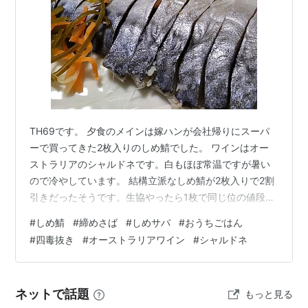
TH69です。 夕食のメインは嫁ハンが会社帰りにスーパ
ーで買ってきた2枚入りのしめ鯖でした。 ワインはオー
ストラリアのシャルドネです。白もほぼ常温ですが暑い
ので冷やしています。 結構立派なしめ鯖が2枚入りで2割
引きだったそうです。生協やったら1枚で同じ位の値段や
わ どんどん広場のニラが傷んできたので急遽作ったニラ
#
しめ鯖
#
締めさば
#
しめサバ
#
おうちごはん
入り卵焼き。四毒抜きのため油で炒めず、ニラを白ワイ
#
四毒抜き
#
オーストラリアワイン
#
シャルドネ
ン蒸しにしてから白だしとナンプラーで味付けした卵を
入れて焼きました。 自家製黒豆味噌で作ったオクラと切
り干し大根と豆腐の味噌汁 トマトときゅうりと海藻のサ
ネットで話題
もっと見る
ラダ、黒千石大豆の納豆、黒豆の枝豆 合わせたワインは