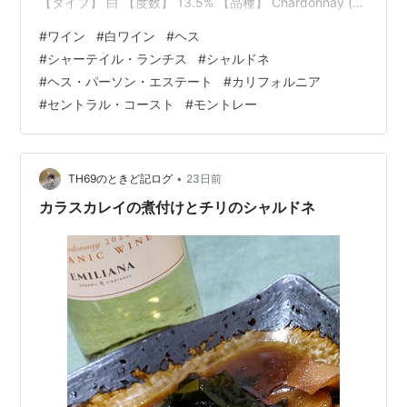
【タイプ】 白 【度数】 13.5% 【品種】 Chardonnay (シ
ャルドネ) 【生産者】 Hess Persson Estates (ヘス・パー
#
ワイン
#
白ワイン
#
ヘス
ソン・エステート) *1 【生産国】 U.S.A. (アメリカ合衆
#
シャーテイル・ランチス
#
シャルドネ
国) 【州名】 California (カリフォルニア) 【地域】
#
ヘス・パーソン・エステート
#
カリフォルニア
Central…
#
セントラル・コースト
#
モントレー
•
TH69のときど記ログ
23日前
カラスカレイの煮付けとチリのシャルドネ