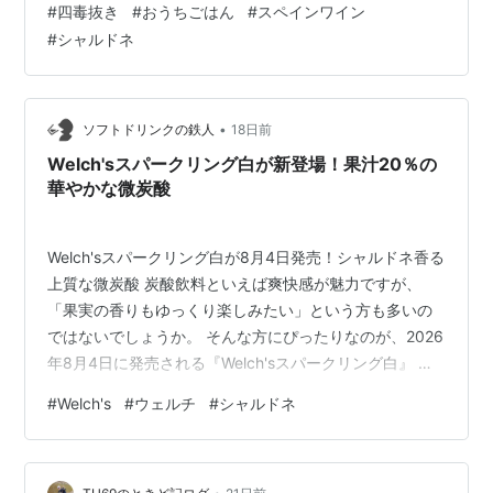
#
四毒抜き
#
おうちごはん
#
スペインワイン
うりと海藻のサラダ、あらかわの桃 合わせたワインはス
#
シャルドネ
ペインのシャルドネ「St. Michel Chardonnay」でした。
冷やしていたから飲めたものの、薄くて頼りなく爽やか
さなど全く感じられない不味いワイン。 ビバ・ヴィーノ
の白10本…
•
ソフトドリンクの鉄人
18日前
Welch'sスパークリング白が新登場！果汁20％の
華やかな微炭酸
Welch'sスパークリング白が8月4日発売！シャルドネ香る
上質な微炭酸 炭酸飲料といえば爽快感が魅力ですが、
「果実の香りもゆっくり楽しみたい」という方も多いの
ではないでしょうか。 そんな方にぴったりなのが、2026
年8月4日に発売される『Welch'sスパークリング白』 リ
ンク 世界的にも知名度の高いシャルドネ果汁を使用し、
#
Welch's
#
ウェルチ
#
シャルドネ
さらに2種類のぶどう果汁をブレンド。 ワインを思わせ
る華やかな香りと、果実のみずみずしい味わいを気軽に
楽しめる炭酸飲料として登場します。