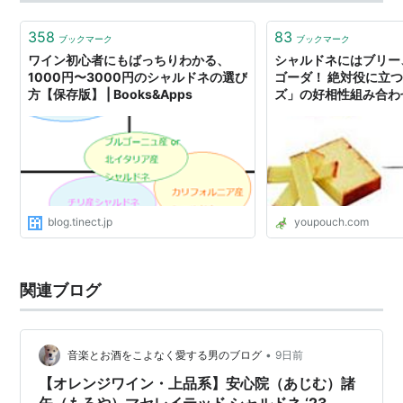
オーストラリアのシャルドネ「W…
358
83
ブックマーク
ブックマーク
ワイン初心者にもばっちりわかる、
シャルドネにはブリー
1000円〜3000円のシャルドネの選び
ゴーダ！ 絶対役に立
方【保存版】 | Books&Apps
ズ」の好相性組み合わ
blog.tinect.jp
youpouch.com
関連ブログ
•
音楽とお酒をこよなく愛する男のブログ
9日前
【オレンジワイン・上品系】安心院（あじむ）諸