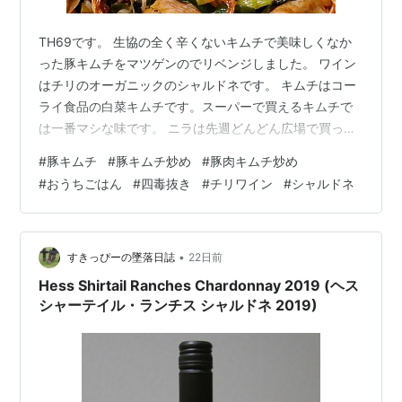
TH69です。 生協の全く辛くないキムチで美味しくなか
った豚キムチをマツゲンのでリベンジしました。 ワイン
はチリのオーガニックのシャルドネです。 キムチはコー
ライ食品の白菜キムチです。スーパーで買えるキムチで
は一番マシな味です。 ニラは先週どんどん広場で買った
ものでしたが、全く傷んでなかったと言ってました。 山
#
豚キムチ
#
豚キムチ炒め
#
豚肉キムチ炒め
形のだし、黒千石大豆の納豆、トマトときゅうりのサラ
#
おうちごはん
#
四毒抜き
#
チリワイン
#
シャルドネ
ダ ミニトマトと大根ときゅうりと海藻のサラダ、有田の
バレンシアオレンジ 合わせたワインはチリのシャルドネ
「Emiliana Eco Balance Chardonnay 2024」でした。濃
い目の柑橘系の味と香りに豊かな酸味が重なる美味し…
•
すきっぴーの墜落日誌
22日前
Hess Shirtail Ranches Chardonnay 2019 (ヘス
シャーテイル・ランチス シャルドネ 2019)