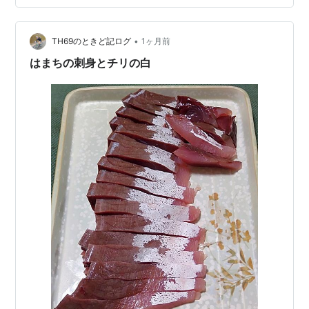
「Emiliana Eco Balance Chardonnay 2024」でした。柑
橘系の果実味と豊かな酸味が口の中で弾ける爽やかな…
•
TH69のときど記ログ
1ヶ月前
はまちの刺身とチリの白