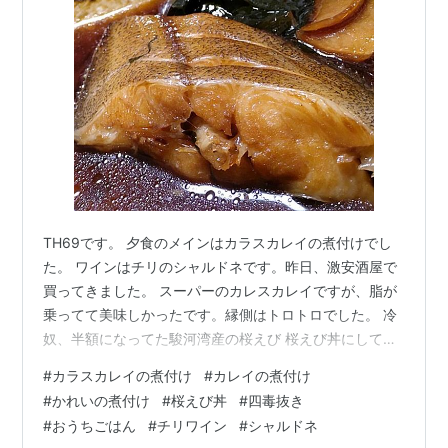
TH69です。 夕食のメインはカラスカレイの煮付けでし
た。 ワインはチリのシャルドネです。昨日、激安酒屋で
買ってきました。 スーパーのカレスカレイですが、脂が
乗ってて美味しかったです。縁側はトロトロでした。 冷
奴、半額になってた駿河湾産の桜えび 桜えび丼にして食
べたらメチャ旨です。味付けはチョーコーかけ醤油がお
#
カラスカレイの煮付け
#
カレイの煮付け
勧めです。 黒千石大豆の納豆、山形のだし オクラと大根
#
かれいの煮付け
#
桜えび丼
#
四毒抜き
ときゅうりと海藻のサラダ、頂き物のあらかわの桃(これ
#
おうちごはん
#
チリワイン
#
シャルドネ
で終わりです) 合わせたワインはチリのシャルドネ