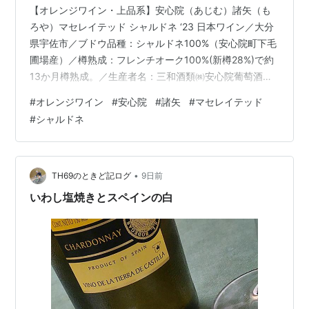
【オレンジワイン・上品系】安心院（あじむ）諸矢（も
ろや）マセレイテッド シャルドネ ‘23 日本ワイン／大分
県宇佐市／ブドウ品種：シャルドネ100%（安心院町下毛
圃場産）／樽熟成：フレンチオーク100%(新樽28%)で約
13か月樽熟成。／生産者名：三和酒類㈱安心院葡萄酒工
房／ヴィンテージ：2023 ◆色清澄感のある、 明るい、
#
オレンジワイン
#
安心院
#
諸矢
#
マセレイテッド
薄いオレンジ。◆香り第一印象は、力強い。特徴は、南
#
シャルドネ
国系果実や紅茶の華やかな香り。豊かに広がる。 ◆味わ
い アタックは、スムース。白ブドウの爽やかな酸味も伴
いながら、果皮や種に起因する上品な渋味、ミディアム
な果実感と厚み。 ◆余韻心地よい収斂性が長く続く。◆
•
TH69のときど記ログ
9日前
総合上品で洗練さ…
いわし塩焼きとスペインの白