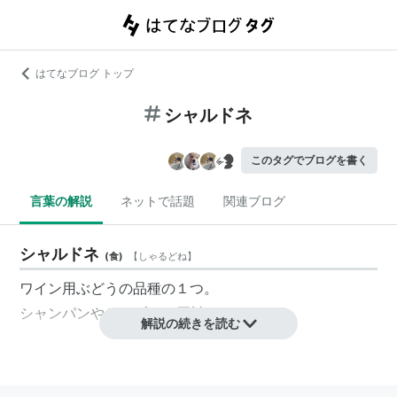
はてなブログ トップ
シャルドネ
このタグでブログを書く
言葉の解説
ネットで話題
関連ブログ
シャルドネ
(
食
)
【
しゃるどね
】
ワイン用ぶどうの品種の１つ。
シャンパンやシャブリの原料となる。
解説の続きを読む