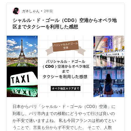
へのタクシー料金 ロワシーバスって何? バスはどこから
乗車するの？ バスはクレジットカード決済がお得 チケッ
•
ガネしゃん
2年前
ト料金 空港までの所要時間 バスの…
シャルル・ド・ゴール（CDG）空港からオペラ地
区までタクシーを利用した感想
日本からパリ「シャルル・ド・ゴール（CDG）空港」に
到着し、パリ市内までの移動にどうやって行けば良いの
か不安で迷いますよね。 私も今回フランスは初めてとい
うことで、言葉も分からず不安でした。 そこで、人数