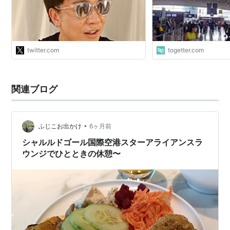
時間前には空港に着くようなスケジュ
ールを推奨します。
https://t.co/lt3dCF7URV"
twitter.com
togetter.com
関連ブログ
•
ふじこお出かけ
6ヶ月前
シャルルドゴール国際空港スターアライアンスラ
ウンジでひとときの休憩〜