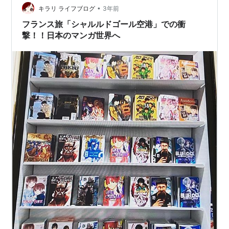
うな国があり、当時は”わかりやすい時代”だったとも言え
•
キラリ ライフブログ
3年前
ます（€ユーロは便利…
フランス旅「シャルルドゴール空港」での衝
撃！！日本のマンガ世界へ