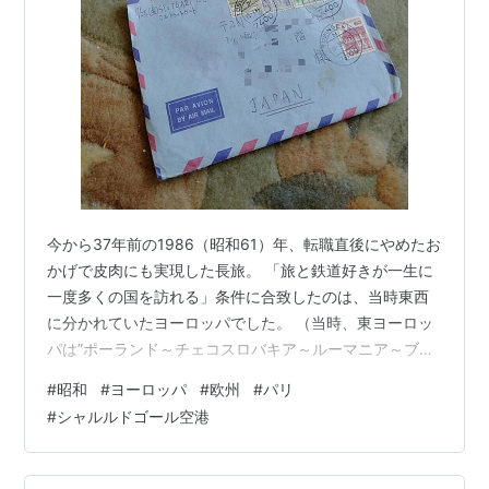
今から37年前の1986（昭和61）年、転職直後にやめたお
かげで皮肉にも実現した長旅。 「旅と鉄道好きが一生に
一度多くの国を訪れる」条件に合致したのは、当時東西
に分かれていたヨーロッパでした。 （当時、東ヨーロッ
パは”ポーランド～チェコスロバキア～ルーマニア～ブル
ガリア） 用意したお金は現金ドル・イギリスポンド・ド
#
昭和
#
ヨーロッパ
#
欧州
#
パリ
イツマルク・フランスフラン。 ★まだ統一通貨”ユー
#
シャルルドゴール空港
ロ”ができる前は各国が独自通貨を持つ時代。 トラベラー
ズチェックと一緒に腹巻の中へ。 現在ではスウェーデン
のように”スマホ決済”が進み、かえって困る旅行者が出そ