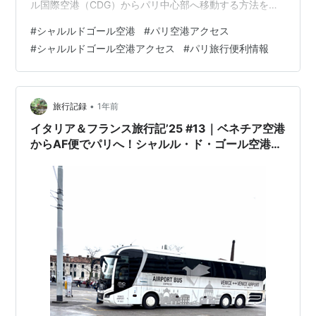
ル国際空港（CDG）からパリ中心部へ移動する方法を初
めての方にもわかりやすまとめました。最大のポイント
#
シャルルドゴール空港
#
パリ空港アクセス
は、RER B線の駅が空港内に2か所あること。ターミナル
#
シャルルドゴール空港アクセス
#
パリ旅行便利情報
別の使い分けと、バス・タクシー・配車アプリの料金・
所要時間・向き不向きを比較し、車で移動中の強盗被害
注意点など必要な情報をお伝えします。 ※ 「空港→市
内」だけでなく「市内→空港」の行き方も明記し、出発
•
旅行記録
1年前
ターミナルに応じて…
イタリア＆フランス旅行記’25 #13｜ベネチア空港
からAF便でパリへ！シャルル・ド・ゴール空港か
ら市内への行き方も【ベネチア〜パリ移動＆空港
アクセス完全ガイド】