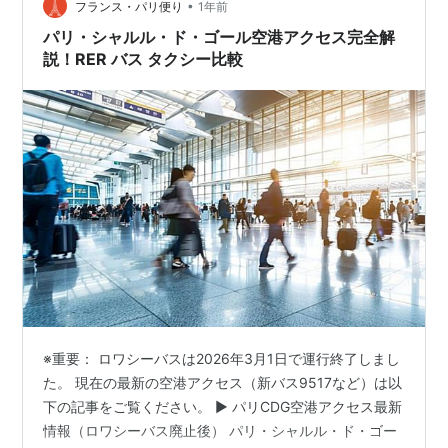
あり！！（笑） だって、乾いてなかったらバックに入れ
•
フランス・パリ便り
1年前
るの嫌じゃない？？ 何度も…
パリ・シャルル・ド・ゴール空港アクセス完全解
説！RER バス タクシー比較
※重要： ロワシーバスは2026年3月1日で運行終了しまし
た。 現在の最新の空港アクセス（新バス9517など）は以
下の記事をご覧ください。 ▶ パリCDG空港アクセス最新
情報（ロワシーバス廃止後） パリ・シャルル・ド・ゴー