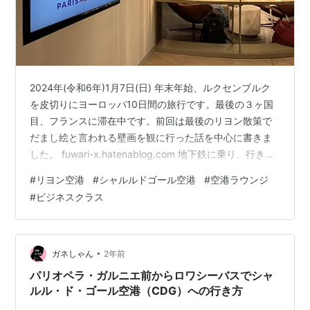
2024年(令和6年)1月7日(日) 年末年始、ルクセンブルク
を皮切りにヨーロッパ10日間の旅行です。最後の３ヶ国
目、フランスに滞在中です。前回は最後のリヨン散策で
だまし絵と言われる壁画を観に行った話を中心に書きま
した。 fuwari-x.hatenablog.com 地下鉄に乗り、行きと
は違うVaulx-en-Vellin La Soie駅で乗り換え。 ここから
#
リヨン空港
#
シャルルドゴール空港
#
空港ラウンジ
はローヌエクスプレス。飛行機マークのついた赤いボデ
#
ビジネスクラス
ィが素敵。 車内は荷物置き場もあります。私が往復した
ときは全員が座れました。 空港に到着しました。TGVの
駅に比べ簡素です。でも、一度は通っているので今度は
迷うことなく空港へ到着できる…
•
ガネしゃん
2年前
パリオペラ・ガルニエ前からロワシーバスでシャ
ルル・ド・ゴール空港（CDG）への行き方