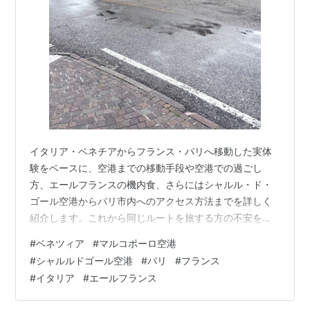
イタリア・ベネチアからフランス・パリへ移動した実体
験をベースに、空港までの移動手段や空港での過ごし
方、エールフランスの機内食、さらにはシャルル・ド・
ゴール空港からパリ市内へのアクセス方法までを詳しく
紹介します。これから同じルートを旅する方の不安を解
消するリアルな情報が満載です。 ベネチア本島から空港
#
ベネツィア
#
マルコポーロ空港
へ移動：早朝出発でも安心 ベネチア空港までの行き方
#
シャルルドゴール空港
#
パリ
#
フランス
（マルコポーロ空港） 早めに空港到着＆チェックインま
#
イタリア
#
エールフランス
での過ごし方 搭乗：AF1727便でフランス・パリへ フラ
ンス・パリに到着！シャルル・ド・ゴール空港から市内