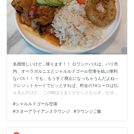
名残惜しいけど…帰ります！！ ロワシーバスは、パリ市
内、オペラガルニエとシャルルドゴール空港を結ぶ便利
なバス！！ でも、もうすぐ廃止になっちゃうんだよね～
クレジットカードでピッとすれば、料金の14ユーロは払
えるんだけど… この時はうまくピピっとならず、なぜか
現金で15ユーロを支払い… 重たい荷物も荷物置き場に収
#
シャルルドゴール空港
めました… バスのお腹に荷物を入れたりしないのよ… 座
#
スターアライアンスラウンジ
#
ラウンジご飯
席と同じ場所にある荷物置き場まで自分で運ぶの！！ 重
かったから大変！！ この時の乗客は、私ともう一人だ
け！！ なので、後部座席の通路に傘を広げて乾かす余裕