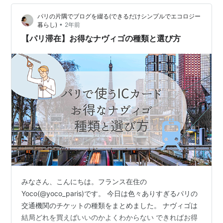
へのアクセス方法 ① 【一番人気】RER B線（高速郊外鉄
パリの片隅でブログを綴る(できるだけシンプルでエコロジー
道） ② 【ゆったり快適】ロワシ…
•
暮らし)
2年前
【パリ滞在】お得なナヴィゴの種類と選び方
みなさん、こんにちは。フランス在住の
Yoco(@yoco_paris)です。 今日は色々ありすぎるパリの
交通機関のチケットの種類をまとめました。 ナヴィゴは
結局どれを買えばいいのかよくわからない できればお得