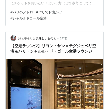
にチケットを買いたい！という方はぜひ参考にしてくだ
さいね。 また、ようやくパリでもスマホでナヴィゴをチ
#
パリのメトロ
#
パリでお出かけ
ャージしたり、通過できるようになりました。 ・パリの
#
シャルルドゴール空港
交通チケットどんな種類があるの？ ・パリ市内から空港
行きの行き方やチケット種類は何がある？ ・在住者も使
い分けたいナヴィゴ事情 短期滞在でも、長く住んでいて
たまに交通機関を利用するという人にもお役に立てれば
•
旅と暮らしと美味しいものと
2年前
幸いです！ メトロの運賃体制が変…
【空港ラウンジ】リヨン・サン＝テグジュペリ空
港＆パリ・シャルル・ド・ゴール空港ラウンジ