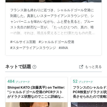
フランス旅も終わりに近づき、シャルルドゴール空港に
到着した。真新しいスターアライアンスラウンジで、シ
ャンパーニュを味わいながら、ふと壁を見ると、プルー
スト先生の鮮烈な一言が。「たったひとつの、真の、唯
一の旅。それは、視点を変えることだ(新たなものの見方
を得ること、かな）」写真を撮るだけが目的の観光地巡
#
ベルサイユ宮殿
#
シャルルドゴール空港
りじゃなかったかい？ 新たな物の見方ができるようにな
#
スターアライアンスラウンジ
#
ANA
ったかい？？(汗)
ネットで話題
もっと見る
484
52
ブックマーク
ブックマーク
Shinpei KATO (加藤真平) on Twitter:
フランスのシャルルド
"シャルルドゴール空港のPCRテスト
PCR検査がドラクエ
がドラクエ状態なのでここに詳細な攻
長させられたので攻略
略法を残しておきたいと思う。全クリ
師から逃げる」
に3〜4時間かかるのでフライト5〜6