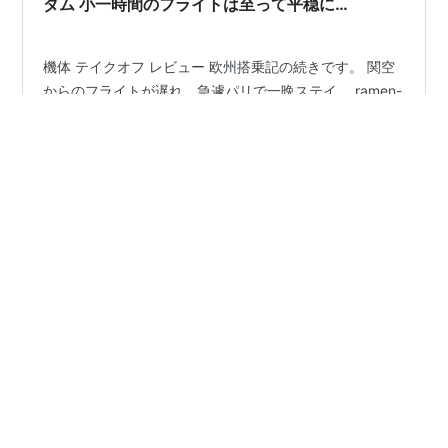
ダム 小一時間のフライトは至って平穏に…
機体 テイクオフ レビュー 欧州搭乗記の続きです。 関空
からのフライトが遅れ、急遽パリで一晩ステイ。 ramen-
fishing-papa.hatenablog.com 気を取り直して、朝一の
フライトに搭乗。 シャルル・ド・ゴール空港は朝から大
混雑。ただでさえ暑い日だったので、より暑苦しい。。
しかも雨。 気分が乗らないなぁ～。 機体 小さな機材で
#
飛行機
#
エールフランス
#
パリ
す。 シャルル・ド・ゴール空港はエールフランスの白い
#
シャルルドゴール空港
#
アムステルダム
機材ばかりです。当たり前か。 テイクオフ アムステルダ
#
スキポール空港
#
搭乗記
ムまでは1時間程度のフライト。 しかもだいぶ早着しまし
た。 寝て起きたら着いてましたww なので機内のレビュ
ーはなしww アムステルダムはKLM…
•
凸下藤罰子の徒然MAX
4年前
ヨーロッパ・チェコ~フランスの
旅/NRT~CDG~PRGそして旧市街編