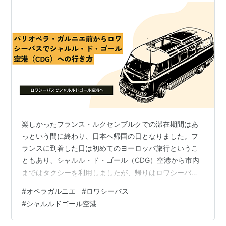
楽しかったフランス・ルクセンブルクでの滞在期間はあ
っという間に終わり、日本へ帰国の日となりました。フ
ランスに到着した日は初めてのヨーロッパ旅行というこ
ともあり、シャルル・ド・ゴール（CDG）空港から市内
まではタクシーを利用しましたが、帰りはロワシーバス
を利用することにしました。 ホテルで出会った日本人家
#
オペラガルニエ
#
ロワシーバス
族さんはタクシーで シャルル・ド・ゴール空港からパリ
#
シャルルドゴール空港
市内へのタクシー利用は固定料金だけれど…ロワシーバ
スに決めた理由 シャルル・ド・ゴール空港からパリ市内