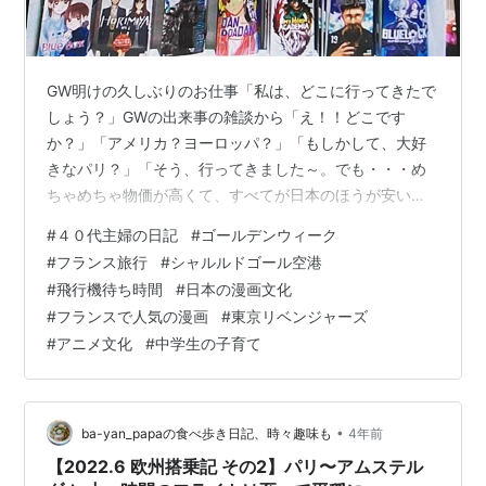
GW明けの久しぶりのお仕事「私は、どこに行ってきたで
しょう？」GWの出来事の雑談から「え！！どこです
か？」「アメリカ？ヨーロッパ？」「もしかして、大好
きなパリ？」「そう、行ってきました～。でも・・・め
ちゃめちゃ物価が高くて、すべてが日本のほうが安い」
買い物よりも、観光や街歩き公園でぼーとするとにかく
#
４０代主婦の日記
#
ゴールデンウィーク
海外旅行はうらやましい。仕事どころではなく、旅の思
#
フランス旅行
#
シャルルドゴール空港
い出話でほとんど費やしたＧＷ明けの仕事いろいろ素敵
#
飛行機待ち時間
#
日本の漫画文化
なところに行ってきた話を聞き、人生に１度は絶対に
#
フランスで人気の漫画
#
東京リベンジャーズ
「パリ」に行きたいと思うのでした。「こんなに楽しん
#
アニメ文化
#
中学生の子育て
できたけれど、最後のシャルルドゴール空港での出来事
が一番衝撃的だった」「何だと思う？」「え！！ひろゆ
き…
•
ba-yan_papaの食べ歩き日記、時々趣味も
4年前
【2022.6 欧州搭乗記 その2】パリ〜アムステル