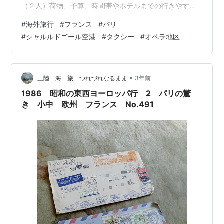
（２人）荷物、予算、時間帯やホテルまでの行きやすさ
などを考えて、自分に合った方法として、タクシーの利
#
海外旅行
#
フランス
#
パリ
用を選択しました。 この記事では、2024年2月に初めて
#
シャルルドゴール空港
#
タクシー
#
オペラ地区
訪れたフランスパリへ行った私がシャルル・ド・ゴール
（CDG）空港からパリ・オペラ地区のホテルまでタクシ
ーを利用した感想をご紹介します。 シャルル・ド・ゴー
ル（CDG）空港はどんな空港? 所在地 名称 歴史 施設 パ
•
三陸 海 旅 つれづれなるまま
3年前
リ・シャルル・ド・ゴール（…
1986 昭和の東西ヨーロッパ行 2 パリの驚
き 小中 欧州 フランス No.491