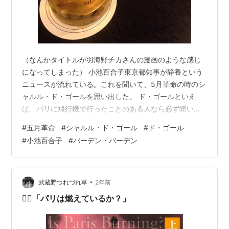
（なんかタイトルが羽海野チカさんの漫画のような感じ
になってしまった） 小池百合子東京都知事が静養という
ニュースが流れている。これを聞いて、5月革命の時のシ
ャルル・ド・ゴールを思い出した。 ド・ゴールといえ
ば、パリに飛行機で行ったことのある人なら必ず聞いた
ことのある名前だろう、シャルル・ド・ゴール空港の名
#
五月革命
#
シャルル・ド・ゴール
#
ド・ゴール
前の由来となった人物だ。あるいは、原子力空母の名前
#
小池百合子
#
バーデン・バーデン
としてもよく知られている。ド・ゴールは1890年生ま
れ、軍人として知識と経験を積み、フランス軍最年少の
49歳で少将となり、第二次世界大戦中1940年にパリが陥
落するとロンドンで亡命政府「自由フランス」を結成
•
武蔵野つれづれ草
2年前
し、44年には連合軍とパリを奪還する。戦…
🙋‍♂️「パリは燃えているか？」