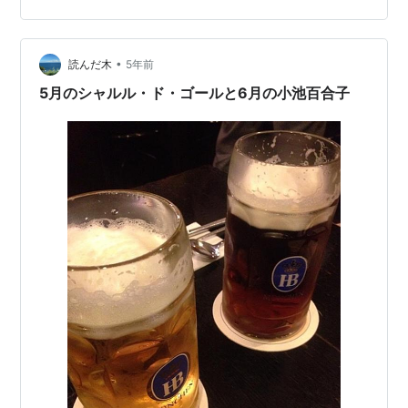
くのは間もなくである。 さて、前回に続き今回は、こど
もの日の早朝に目撃した「ヒバリ」ちゃん２羽のはっち
ゃけ振りの様子である。 ２羽のヒバリは人が近くにいな
•
読んだ木
5年前
いと、はっちゃけるようである。つまり…
5月のシャルル・ド・ゴールと6月の小池百合子