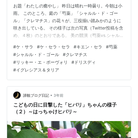
お題「わたしの癒やし」 昨日は晴れ一時曇り。今朝は小
雨。 このところ、庭の「芍薬」「シャルル・ド・ゴー
ル」「クレマチス」の花々が、三役揃い踏みかのように
咲き出している。 その様子は次の写真（Twitter投稿を含
め、４枚）のとおりである。 美の競演（芍薬vs.シャル
ル・ド・ゴール）#芍薬 pic.twitter.com/sn9g8t8NaP —
#
ケ・サラ
#
ケ・セラ・セラ
#
キエン・セラ
#
芍薬
月影隠輝 (@f3eOrVMXRo0zZgC) 2023年5月12日 クレ
#
シャルル・ド・ゴール
#
クレマチス
マチス#クレマチス pic.twitter.com/rAOaOUfpaz — 月影
#
リッキー・エ・ポーヴォリ
#
ドリスディ
隠輝 (@f3eOrVMXRo0zZgC) 2023年5月12日 （以上、
#
イグレシアス＆タリア
昨夕撮影） はじめに（…
•
諦観ブログ日記
3年前
こどもの日に目撃した「ヒバリ」ちゃんの様子
（２）～はっちゃけヒバリ～