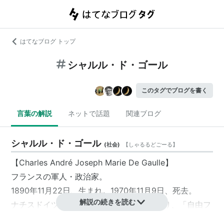
はてなブログ トップ
シャルル・ド・ゴール
このタグでブログを書く
言葉の解説
ネットで話題
関連ブログ
シャルル・ド・ゴール
(
社会
)
【
しゃるるどごーる
】
【
Charles André Joseph Marie De Gaulle
】
フランス
の
軍人
・
政治家
。
1890年11月22日、生まれ。1970年11月9日、死去。
解説の続きを読む
ナチスドイツの侵攻を逃れて
イギリス
に渡り、「
自由フ
ランス
」を組織。