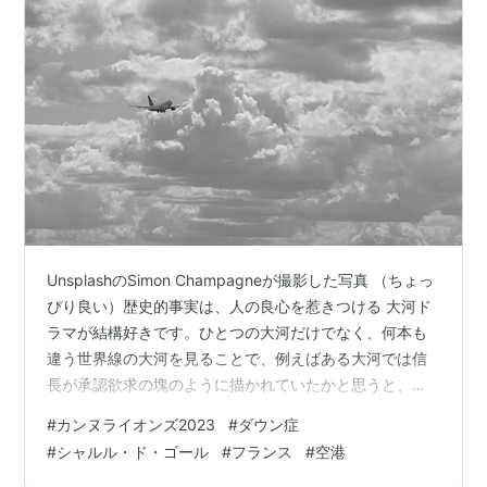
UnsplashのSimon Champagneが撮影した写真 （ちょっ
ぴり良い）歴史的事実は、人の良心を惹きつける 大河ド
ラマが結構好きです。ひとつの大河だけでなく、何本も
違う世界線の大河を見ることで、例えばある大河では信
長が承認欲求の塊のように描かれていたかと思うと、別
の大河では単なる筋肉の塊のように描かれていたりと、
#
カンヌライオンズ2023
#
ダウン症
同じ歴史的資料に基づいた創作でも、光の当て方でその
#
シャルル・ド・ゴール
#
フランス
#
空港
姿形はここまで変わるのか、という奥深い面白みがあり