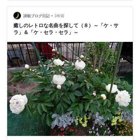
ます。 歴史の教科書に載っているような史実をいろんな
形で映し出してくれる大河も好きですが、その一方で、
歴史バラエティなどで人々を惹きつけるのは歴史的人物
•
諦観ブログ日記
3年前
の、教科書には載らないよ…
癒しのレトロな名曲を探して（８）～「ケ・サ
ラ」＆「ケ・セラ・セラ」～