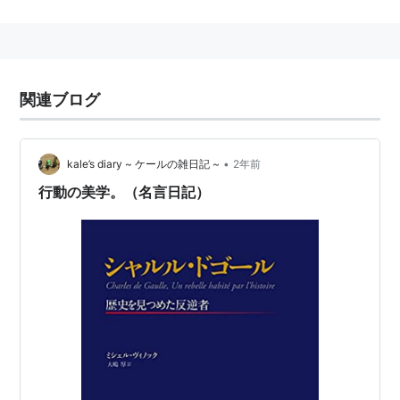
1944年10月、彼を首班とする臨時政府が米英ソに承認
される。
1958年、
第五共和制
を樹立、
大統領
となる。
関連ブログ
•
kale’s diary ~ ケールの雑日記 ~
2年前
行動の美学。（名言日記）