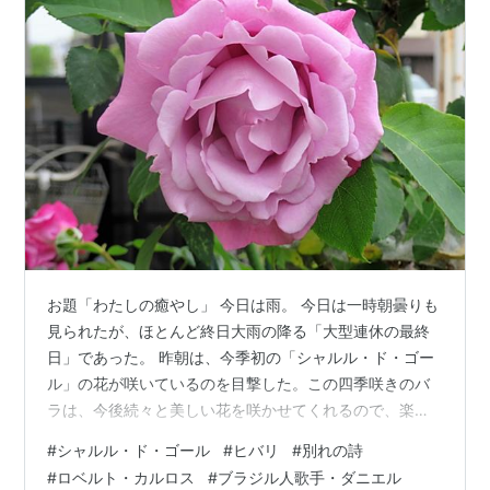
お題「わたしの癒やし」 今日は雨。 今日は一時朝曇りも
見られたが、ほとんど終日大雨の降る「大型連休の最終
日」であった。 昨朝は、今季初の「シャルル・ド・ゴー
ル」の花が咲いているのを目撃した。この四季咲きのバ
ラは、今後続々と美しい花を咲かせてくれるので、楽し
みにしている。 その様子は次の写真（１枚）のとおりで
#
シャルル・ド・ゴール
#
ヒバリ
#
別れの詩
ある。 他方、庭の芍薬やクレマチスは多くの花芽を付け
#
ロベルト・カルロス
#
ブラジル人歌手・ダニエル
ているものの、まだ花は咲いていない。しかし、花の咲