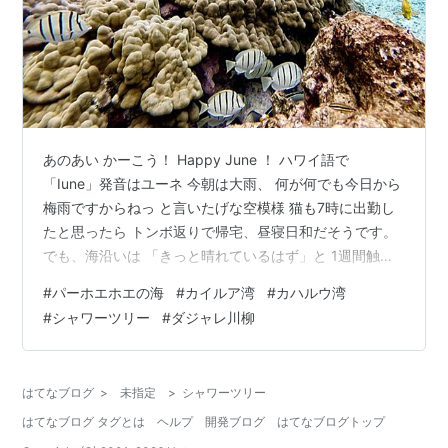
あのあい かーこう！ Happy June ！ ハワイ語で
「Iune」発音はユーネ 今朝は大雨、 何が何でも今日から
梅雨ですからねっ と言いたげな空模様 猫も7時に出勤し
たと思ったら トンボ返りで帰宅、昼寝日和だそうです。
でも、海沿いは 「きっと晴れているはず」と 1週間触っ
ていないウクレレを抱えて、、 アリイドライブには そこ
#
パーホエホエの海
#
カイルア湾
#
カハルウ湾
で夜を明かしたと思しき レンタカーがあちこちに停まっ
#
シャワーツリー
#
ダジャレ川柳
ていました。 引越し用トラックも、 窓がないので寝心地
いいのか、、 パーホエホエ・パークはやはり上天気。 地
面も一時間ですっかり乾き、、 かなりの大波でしたが め
はてなブログ
>
未指定
>
シャワーツリー
げずに泳いでいる人も数人、 ロコのアナカラ（アンク
はてなブログ タグとは
ヘルプ
開発ブログ
はてなブログトップ
ル）…