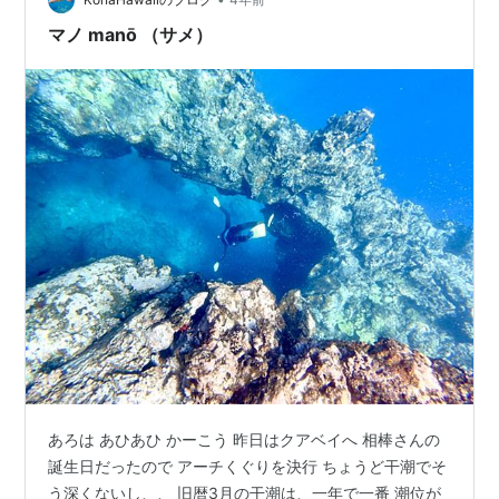
マノ manō （サメ）
あろは あひあひ かーこう 昨日はクアベイへ 相棒さんの
誕生日だったので アーチくぐりを決行 ちょうど干潮でそ
う深くないし、、 旧暦3月の干潮は、一年で一番 潮位が