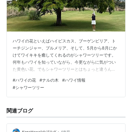
ハワイの花といえばハイビスカス、ブーゲンビリア、ト
ーチジンジャー、プルメリア、そして、5月から8月にか
けてワイキキを癒してくれるのがシャワーツリーです。
何年もハワイを知っていながら、今更ながらに気がつい
た黄色い花。でもシャワーツリーとはちょっと違うんで
す。 どうやら〝ナルの木〟というフィリピンにある木ら
#
ハワイの花
#
ナルの木
#
ハワイ情報
しい。 ハワイでゴルフを楽しんでいたら、ふと鼻をくす
#
シャワーツリー
ぐる「驚くほど甘く、上品な香り」に出会ったんです。
今まで全く気がつかなかった💦 見上げると、青空に映え
る鮮やかな黄色の花。 一見「イエロー・シャワーツリー
関連ブログ
かな？」と思ったけど、花が垂れ下がっていない。実は
これ、「ナル（Narra）」という別の…
•
KonaHawaiiのブログ
4年前