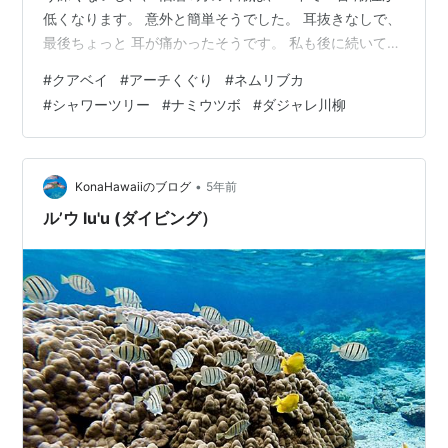
低くなります。 意外と簡単そうでした。 耳抜きなしで、
最後ちょっと 耳が痛かったそうです。 私も後に続いて、
とアーチの下に潜ったら すぐ横にでっかい頭が見え、
#
クアベイ
#
アーチくぐり
#
ネムリブカ
「ひゃっ、サメ〜」 一緒に並んでアーチを通っても、 よ
#
シャワーツリー
#
ナミウツボ
#
ダジャレ川柳
かったけれど、やっぱり怖くて ちょこっと後戻りして 上
がって来てしまいました。 「White Tip!」と相棒さんに
伝えると 彼女は、また潜ってサメ探し いやはや、横で見
ると 頭が異様にデカくてびっくり 体の大きさは人間よ…
•
KonaHawaiiのブログ
5年前
ル’ウ lu'u (ダイビング）