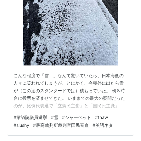
こんな程度で「雪！」なんて驚いていたら、日本海側の
人々に笑われてしまうが、とにかく、今朝外に出たら雪
が（この辺のスタンダードでは）積もっていた。 朝８時
台に投票を済ませてきた。 いままでの最大の疑問だった
のが、比例代表選で「立憲民主党」と「国民民主党」の
２党が「民主党」という略号を採択していたこと。これ
#
衆議院議員選挙
#
雪
#
シャーベット
#
thaw
じゃあ、開票したら、どっちに？と不思議でならなかっ
#
slushy
#
最高裁判所裁判官国民審査
#
英語ネタ
た。しかし、今回は、前者が「中（国への）道」という
略号を採択したので、「民主党」と書けば「国民民主