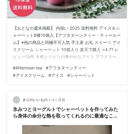
【おとなの週末掲載】 内祝い 2025 送料無料 アイス＆シ
ャーベット8種10個入【アフタヌーンティー・ティールー
ム】※他の商品と同梱不可人気 手土産 お礼 スイーツ アイ
スクリーム シャーベット 10個入り 楽天で購入 ⭐4.71 レ
ビュー14件 🍦色とりどりの華やかなアイス アフタヌーン
ティー・ティールームの人気のスイーツメニューやアレ
#
Afternoon tea
#
アフタヌーンティー
ンジティーをイメージした色とりどりの華やかなアイス
#
アイスクリーム
#
アイス
#
シャーベット
クリームとシャーベットの詰合せです ✅アフタヌーンテ
ィー・ティールームのメニュー開発者が監修 ✅店舗で人
気のメニューをイメージ ✅8種の味わい10個の楽しみ 苺
とチーズ、洋梨とアールグレイ、渋皮栗のモンブラン…
•
きりのいいもの
4ヶ月前
氷みつとヨーグルトでシャーベットを作ってみた
ら身体の余分な熱を取ってくれるのに最適なこと
が分かった