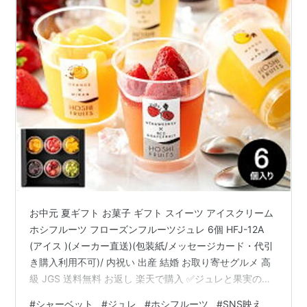
お中元 夏ギフト お菓子 ギフト スイーツ アイスクリーム
ホシフルーツ フローズンフルーツジュレ 6個 HFJ-12A
(アイス )(メーカー直送)(包装紙/メッセージカード・代引
き購入利用不可)/ 内祝い 出産 結婚 お取り寄せグルメ 高
級 JGS 送料無料 お返し 楽天で購入 ✅ジュレと果実の新
食感デザート ✓オリジナルのフルーツジュレに、厳選フ
#
シャーベット
#
ジュレ
#
ホシフルーツ
#
SNS映え