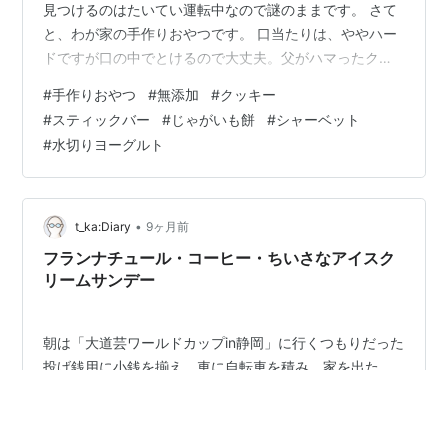
見つけるのはたいてい運転中なので謎のままです。 さて
と、わが家の手作りおやつです。 口当たりは、ややハー
ドですが口の中でとけるので大丈夫。父がハマったクッ
キーです。
#
手作りおやつ
#
無添加
#
クッキー
。。。。。。。。。。。。。。。。。。。。。。。。。
#
スティックバー
#
じゃがいも餅
#
シャーベット
。。。 写真がボケててごめんなさ
#
水切りヨーグルト
い。。。。。。。。。。。。。。。。。。。。。。。。
。。。。 どちらも大好評だったおやつで
す。。。。。。。。。。。。。。。。。。。。。。。。
。。。。。。 プレーンヨーグルトの酸味がやわらぐ水切
•
t_ka:Diary
9ヶ月前
りヨーグルトが好きです。最近はヨーグルトを買わなく
フランナチュール・コーヒー・ちいさなアイスク
なりまし…
リームサンデー