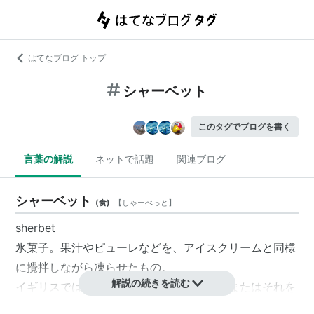
はてなブログ トップ
シャーベット
このタグでブログを書く
言葉の解説
ネットで話題
関連ブログ
シャーベット
(
食
)
【
しゃーべっと
】
sherbet
氷菓子。果汁やピューレなどを、アイスクリームと同様
に攪拌しながら凍らせたもの。
解説の続きを読む
イギリスでは炭酸ジュースの素（粉末）、またはそれを
溶いたジュースのこと。