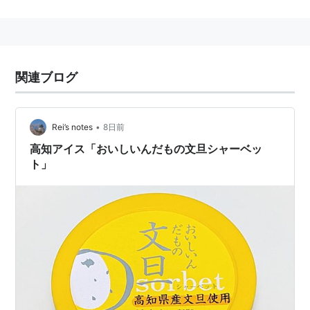
（「ベット」分離用）
関連ブログ
•
Rei’s notes
8日前
高知アイス「おいしいんだもの文旦シャーベッ
ト」