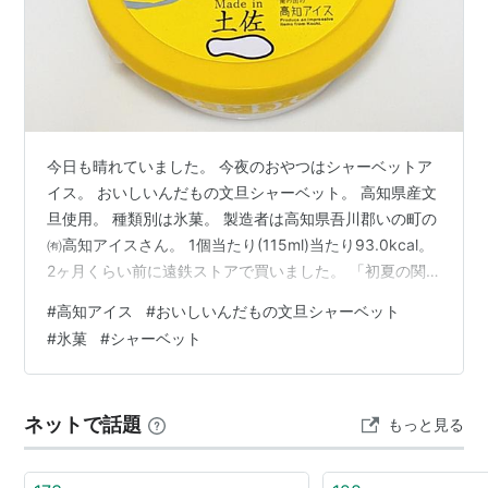
今日も晴れていました。 今夜のおやつはシャーベットア
イス。 おいしいんだもの文旦シャーベット。 高知県産文
旦使用。 種類別は氷菓。 製造者は高知県吾川郡いの町の
㈲高知アイスさん。 1個当たり(115ml)当たり93.0kcal。
2ヶ月くらい前に遠鉄ストアで買いました。 「初夏の関
西中四国うまいもの」の商品の一つ。 240円(税抜)でし
#
高知アイス
#
おいしいんだもの文旦シャーベット
た。 内蓋にはロゴマーク。 「Made in 土佐」をコンセプ
#
氷菓
#
シャーベット
トに商品作りをされているそうです。 ほろ苦くて、爽や
か。 大人向けのシャーベットでした。 私は好き。 クー
ルダウンできて良かったです。 仕事終わりに見た夕焼け
ネットで話題
もっと見る
の写真。 空はいろんな表情を見せてくれます…