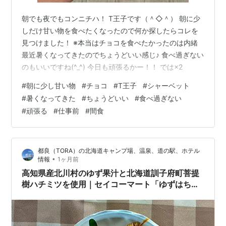
朝でも夜でもコンニチハ！ T王子です（＾◇＾） 朝に少
しだけ甘い物を食べたくなったので何か探したらコレを
見つけました！ ※本当はチョコを食べたかったのは内緒
最近暑くなってきたのでちょうどいい感じ♪ 食べ過ぎない
のもいいですね(^_^) 今日も頑張るかー！！ では×2
#
朝に少し甘い物
#
チョコ
#
T王子
#
シャーベット
#
暑くなってきた
#
ちょうどいい
#
食べ過ぎない
#
頑張る
#
仕事前
#
間食
都良（TORA）の北海道キャンプ場、温泉、道の駅、ホテル
•
情報
1ヶ月前
高知県産北川村のゆず果汁と北海道訓子府町菩提
樹ハチミツを使用｜セイコーマート「ゆずはちみ
つシャーベットカップ」