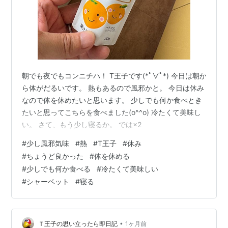
朝でも夜でもコンニチハ！ T王子です(*ﾟ∀ﾟ*) 今日は朝か
ら体がだるいです。 熱もあるので風邪かと。 今日は休み
なので体を休めたいと思います。 少しでも何か食べとき
たいと思ってこちらを食べました(o^^o) 冷たくて美味し
い。 さて、もう少し寝るか。 では×2
#
少し風邪気味
#
熱
#
T王子
#
休み
#
ちょうど良かった
#
体を休める
#
少しでも何か食べる
#
冷たくて美味しい
#
シャーベット
#
寝る
•
Ｔ王子の思い立ったら即日記
1ヶ月前