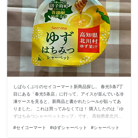
しばらくぶりのセイコーマート新商品探し。 春光5条7丁
目にある「春光5条店」に行って、アイスが並んでいる冷
凍ケースを見ると、新商品と書かれたシールが貼ってあ
りました。 これは買ってみなくては！ 購入したのは「ゆ
ずはちみつシャーベットカップ」です。 高知県産北川村
のゆず果汁と北海道訓子府町菩提樹ハチミツを使用して
#
セイコーマート
#
ゆずシャーベット
#
シャーベット
いるそうです。 ゆずの香りがさわやかで夏っぽいのです