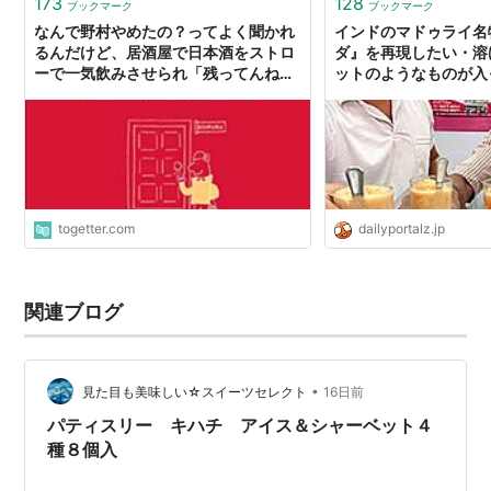
173
128
ブックマーク
ブックマーク
なんで野村やめたの？ってよく聞かれ
インドのマドゥライ名
るんだけど、居酒屋で日本酒をストロ
ダ』を再現したい・溶
ーで一気飲みさせられ「残ってんね
ットのようなものが入
ん！」とシャーベットを投げつけられ
メルフラペチーノ風ド
たから
togetter.com
dailyportalz.jp
関連ブログ
•
見た目も美味しい☆スイーツセレクト
16日前
パティスリー キハチ アイス＆シャーベット４
種８個入