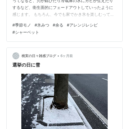
ってなると、刃が錆びたり冷蔵庫の氷にカビが生えたり
するなど、衛生面的にフェードアウトしていったように
感じます。 もちろん、今でも家でかき氷を楽しむって方
も多いでしょう。ただなんでしょうね……お手入れとかど
#
季節モノ
#
氷みつ
#
余る
#
アレンジレシピ
うしてるんだろう？と思うときはあります。 先日、ドラ
#
シャーベット
ッグストアの見切り品にいちご味の氷みつ（かき氷のシ
ロップ）がありまして。「牛乳と割ってみたらイケそう
かも？」と思い、一つ買ってみました。 リンク 最初は牛
乳と混ぜて飲んでみましたが……なんかちょっと物足りな
•
桃実の日々雑感ブログ
6ヶ月前
いんですよね。 その前にブレンディ…
選挙の日に雪