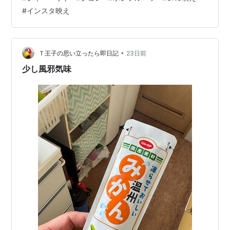
ルーツのみずみずしさをそのままに冷凍させたフローズ
#
インスタ映え
ンフルーツをトッピング ✓冷凍庫から出してすぐはシャ
リッ、溶けるとジュレのつるんと食感 ✓甘さも肉厚もた
っぷりの厳選フルーツを使用 ✓甘酸っぱい風味が繊細に
香り立つ洗練の味わい ✓ジュレには完熟果…
•
Ｔ王子の思い立ったら即日記
23日前
少し風邪気味