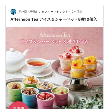
が、個人的には「う～ん」という感じ。 ゆずが嫌いとい
うわけではないのですが、どうもバスクリンの香りを思
•
い出してしまって・・・。 バスクリン バスクリンゆずの
見た目も美味しい☆スイーツセレクト
2ヶ月前
香り600g | バスクリン ゆずの香り 入浴剤 薬用入浴剤 冷
Afternoon Tea アイス＆シャーベット8種10個入
え対策 リラック…