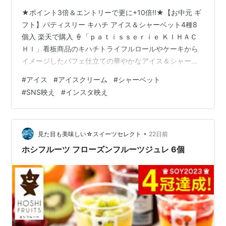
★ポイント3倍＆エントリーで更に+10倍!!★【お中元 ギ
フト】パティスリー キハチ アイス＆シャーベット4種8
個入 楽天で購入 🍦「ｐａｔｉｓｓｅｒｉｅ ＫＩＨＡＣ
ＨＩ」看板商品のキハチトライフルロールやケーキから
イメージしたパフェ仕立ての華やかなアイス＆シャーベ
ット 🍦フレーバーは4種類 トライフル・ストロベリーシ
#
アイス
#
アイスクリーム
#
シャーベット
ョート・モンブラン・オレンジマンゴー
#
SNS映え
#
インスタ映え
•
見た目も美味しい☆スイーツセレクト
22日前
ホシフルーツ フローズンフルーツジュレ 6個