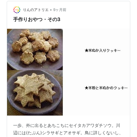
党」に行くことが明確になった。 最高裁判所裁判官の国
民審査はパス。この制度って「稼働しないことが正しい
•
りんのアトリエ
9ヶ月前
状態」らしい。それに、今回の判事は、１名が珍し…
手作りおやつ・その3
一歩、外に出るとあちこちにセイタカアワダチソウ。川
辺には(たぶん)シラサギとアオサギ。鳥に詳しくないし、