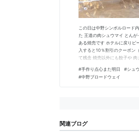
この日は中野シンボルロード内
た 王道の肉シュウマイ とん
ある焼売です ホテルに戻りビ
入すると10％割引のクーポン
て残念 焼売以外にも餃子や 
売り切れになることもあります
#
手作り点心また明日
#
シュ
づくり点心 また明日。 住 所：〒
#
中野ブロードウェイ
中野ブロ…
関連ブログ