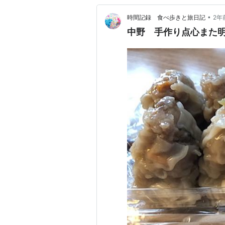
•
時間記録 食べ歩きと旅日記
2年
中野 手作り点心また明