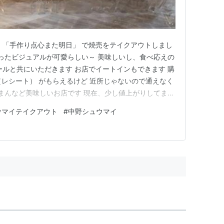
 「手作り点心また明日」 で焼売をテイクアウトしまし
がったビジュアルが可愛らしい～ 美味しいし、食べ応えの
ールと共にいただきます お店でイートインもできます 購
（レシート） がもらえるけど 近所じゃないので通えなく
肉まんなど美味しいお店です 現在、少し値上がりしてます
 熱々で食べると寒い時期には より美味しく感じるな 手
ウマイテイクアウト
#
中野シュウマイ
164-0001 東京都中野区中野5丁目5268-6 地下 1階