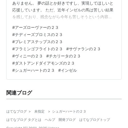
ありません。 夢の話とか好きですし、実現してほしいと
応援しています。 ただ、近年インゼルの馬は苦しい結果
を残しており、残念ながら今年も苦しそうという内容を
記載しなくてはなりません。 １-シュガーハートの２３
#
アーズローヴァーの２３
＝不合格 ２-ダストアンドダイアモンズの２３ ＝不合格
#
テディーズプロミスの２３
３-チカリータの２３ ＝合格-ダート〇 ４-ヴィニーの２
#
プレミアステップスの２３
３ ＝合格-芝、ダート〇 ５-サヴァランの２３ ＝不合格
#
フラミンゴフライトの２３
#
サヴァランの２３
６-フラミンゴフライトの２３ ＝不合格 ７-プレミアステ
#
ヴィニーの２３
#
チカリータの２３
ップスの２３ ＝不合格 ８-テディーズプロミスの２３ ＝
#
ダストアンドダイアモンズの２３
不合格 ９…
#
シュガーハートの２３
#
インゼル
関連ブログ
はてなブログ
>
未指定
>
シュガーハートの２３
はてなブログ タグとは
ヘルプ
開発ブログ
はてなブログトップ