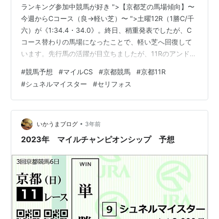
ランキング参加中競馬が好き ">【京都芝の馬場傾向】〜
今週からCコース（良→軽い芝）〜 ">土曜12R（1勝C/千
六）が《1:34.4・34.0》。終日、稍重発表でしたが、C
コース替わりの馬場になったことで、軽い芝へ回復して
います。先行馬の活躍が目立ちましたが、11Rのアンドロ
メダSでディープモンスターが大外枠を跳ね返して差し切
#
競馬予想
#
マイルCS
#
京都競馬
#
京都11R
ったように、差し馬の台頭も可能です。日曜は晴れ予
#
シュネルマイスター
#
セリフォス
報。良への回復が見込めます。 【レースのPoint】 ・先
行馬手薄 ・内枠の馬に注意 穴推奨：⑯ナミュール ⑫レ
ッドモンレーヴ（千四ベストも） ⑤ジャスティンカフェ
（叩き2戦目で） 連軸候補：⑨シュネルマイスター アタ
•
いかうまブログ
3年前
マ狙…
2023年 マイルチャンピオンシップ 予想