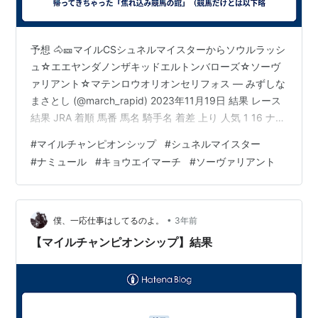
予想 🐴🎫マイルCSシュネルマイスターからソウルラッシ
ュ☆エエヤンダノンザキッドエルトンバローズ☆ソーヴ
ァリアント☆マテンロウオリオンセリフォス — みずしな
まさとし (@march_rapid) 2023年11月19日 結果 レース
結果 JRA 着順 馬番 馬名 騎手名 着差 上り 人気 1 16 ナミ
ュール 藤岡 康太 1:32.5 33.0 5 2 1 ソウルラッシュ J.モ
#
マイルチャンピオンシップ
#
シュネルマイスター
レイラ クビ 33.6 3 3 5 ジャスティンカフェ 坂井 瑠星 １
#
ナミュール
#
キョウエイマーチ
#
ソーヴァリアント
／２ 33.6 7 4 7 エルトンバローズ 西村 淳也 ３／４ 33.9
4 5 6 ダノンザキッド 北村 友一 クビ 33.5 6 反省文 軸…
•
僕、一応仕事はしてるのよ。
3年前
【マイルチャンピオンシップ】結果