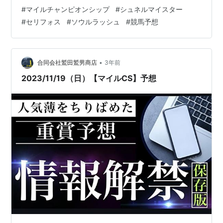
ター ルメール騎手前走「毎日王冠」3着。京都マイルは3
#
マイルチャンピオンシップ
#
シュネルマイスター
走前の「マイラーズカップ」をすごい脚で勝っていま
#
セリフォス
#
ソウルラッシュ
#
競馬予想
す。今回も末脚に賭ける競馬になるでしょうけど、エン
ジンの掛かり的にも馬場的にもアタマまで届くは分かり
ませんが、それでも最低限馬券圏内には来てくれると信
じます。セリフォスと迷いましたが、一度使われた分を
•
合同会社鷲田鷲男商店
3年前
考慮してこちらを軸にしました。 …
2023/11/19（日）【マイルCS】予想