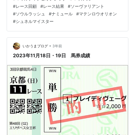
2023 各馬ふり返り 予想と結果 ソーヴァリアント ソウル
#
レース回顧
#
レース結果
#
ソーヴァリアント
ラッシュ ナミュール ◯マテンロウオリオン / ☆シュネ
#
ソウルラッシュ
#
ナミュール
#
マテンロウオリオン
ルマイスター 他 www.yosounohone.com マイルCS
#
シュネルマイスター
2023 レース結果 着順 馬名 タイム 上3F 1 ナミュール
1:32…
•
いかうまブログ
3年前
2023年11月18日・19日 馬券成績