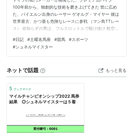
100年前から、独創的な技術を磨き上げてきた 世に広め
た、バイエルン出身のレーサー ゲオルグ・マイヤー 彼は
世界最古、かつ最も危険なレースに参戦 （マン島TTレー
ス） 命知らずの男は、フルスロットルで駆け抜け 航空機
から応用したボクサーエンジンが吠えた ドイツ人とし
#
日記
#
土曜名馬座
#
競馬
#
スポーツ
て、初の頂点へ ゲルマン魂は燃えている ようこそ、名馬
#
シュネルマイスター
たちの物語へ 風のロマンを伝えたあの馬の名は… ＞続き
を見る ■前回の土曜名馬座
doyoumeiba.hatenablog.com ランキング参加中その他
ネットで話題
もっと見る
5
ブックマーク
マイルチャンピオンシップ2022 馬券
結果 ◎シュネルマイスターは５着