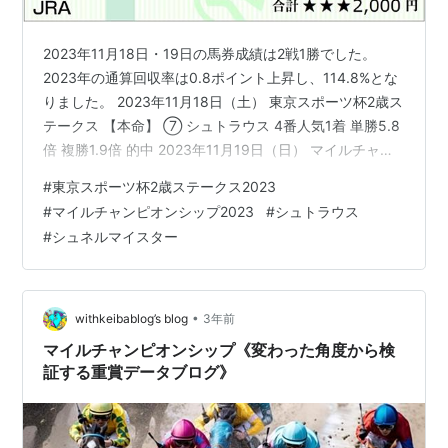
2023年11月18日・19日の馬券成績は2戦1勝でした。
2023年の通算回収率は0.8ポイント上昇し、114.8%とな
りました。 2023年11月18日（土） 東京スポーツ杯2歳ス
テークス 【本命】 ⑦ シュトラウス 4番人気1着 単勝5.8
倍 複勝1.9倍 的中 2023年11月19日（日） マイルチャン
ピオンシップ 【本命】 ⑨ シュネルマイスター 1番人気7
#
東京スポーツ杯2歳ステークス2023
着 不的中
#
マイルチャンピオンシップ2023
#
シュトラウス
#
シュネルマイスター
•
withkeibablog’s blog
3年前
マイルチャンピオンシップ《変わった角度から検
証する重賞データブログ》