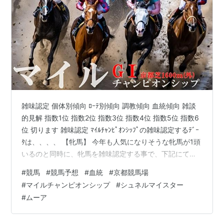
雑味認定 個体別傾向 ﾛｰﾃ別傾向 調教傾向 血統傾向 雑談
的見解 指数1位 指数2位 指数3位 指数4位 指数5位 指数6
位 切ります 雑味認定 ﾏｲﾙﾁｬﾝﾋﾟｵﾝｼｯﾌﾟの雑味認定するﾃﾞｰ
ﾀは、、、、 【牝馬】 今年も人気になりそうな牝馬が1頭
いるのと同時に、牝馬を雑味認定する事で、下記にて取
り上げる注目ﾃﾞｰﾀが尚、良質な数字になるので。 ※京都
#
競馬
#
競馬予想
#
血統
#
京都競馬場
開催の2010年～2019年の牝馬 0-0-2-2-2-23/29複勝率
#
マイルチャンピオンシップ
#
シュネルマイスター
6.9% 複勝回収率20% ※京都開催の2003年～2019年の牝
#
ムーア
馬 1-3-4-3-2-37/50勝率2% 単勝回収率21%連対率8%複
勝率16% 複勝回収率40% 上…