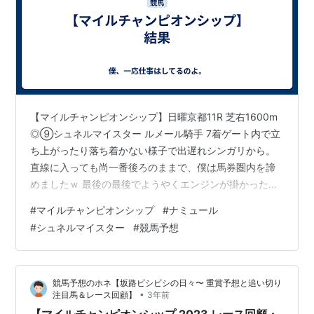
【マイルチャンピオンシップ】日曜京都11R 芝右1600m
◎⑨シュネルマイスター ルメール騎手 7着ゲート内で立
ち上がったり落ち着かない様子で出遅れシンガリから。
直線に入っても尚一番後ろのままで、僕は馬券圏内を諦
めましたｗ 最後の最後でようやくエンジンが掛かったの
か伸びてきましたが時すでに遅し。そしてこの不完全燃
#
マイルチャンピオンシップ
#
ナミュール
焼感のあるレースがラストランになりました。G1・1勝で
#
シュネルマイスター
#
競馬予想
引退するとは思っていませんでしたが仕方ないですね。
血統面では色々と可能性がありそうなので、種牡馬とし
ての活躍に期待します。お疲れさまでした。 〇⑪セリフ
競馬予想のホネ【坂路ビシビシの日々〜 重賞予想と追い切り
ォス 川田騎手 8着好位追走。直線に入って一瞬先頭に立
•
注目馬＆レース回顧】
3年前
ちかけましたが、その後は…
【マイルチャンピオンシップ 2023 レース回顧・