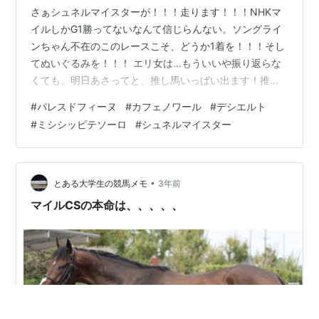
さぁシュネルマイスターが！！！走ります！！！NHKマ
イルしかG1勝ってないなんて信じらんない。ソングライ
ンちゃん不在のこのレースこそ、どうか1着を！！！そし
てぬいぐるみを！！！ エリ女は…もういいや振り返らな
くても。明日あさってと、推し馬いっぱい出ます！推し
馬がいっぱい出るのか、そもそも推し馬がいっぱいいす
#
パレスドフィーヌ
#
カフェノワール
#
デシエルト
ぎるのかわからなくなってきました。 11/18（土） ・京
#
ミシシッピテソーロ
#
シュネルマイスター
都3R カルパ＆ローマンレイク：ソダシちゃん弟、白毛の
カルパ。もう少しかかりそうな気もしますが、明日は川
田さんです。そしてローマンレイクはメジロオードリー
の仔。ブレイクボーイくんは残念ながら引退してしまい
•
とある大学生の競馬メモ
3年前
ましたが、前走は3着。距離を1…
マイルCSの本命は、、、、、