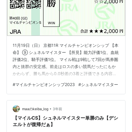
11月19日（日） 京都11R マイルチャンピオンシップ 【本
命】 ⑨ シュネルマイスター 【所見】能力評価1位、血統
評価2位、騎手評価1位。 マイル戦は9戦して7回が馬券圏
内と抜群の安定感。前走はロスの多い競馬だったにもか
かわらず、勝ち馬から0.0秒差の3着と評価できる内容。
Kingman産駒は距離短縮を得意とする傾向があり、この
#
マイルチャンピオンシップ2023
#
シュネルマイスター
馬自身、距離短縮は5戦して2勝2着2回と好成績。 昨年の
マイルチャンピオンシップは5着と（この馬からすると）
凡走しているが、距離延長という臨戦過程が向かなかっ
•
たためで、コース適性に問題はないとみている。 鞍上も
maaのkeiba_log
3年前
継続騎乗のルメールで不安はない。G1・4連勝の可能性
【マイルCS】シュネルマイスター単勝のみ【デシ
は…
エルトが復帰だぁ】