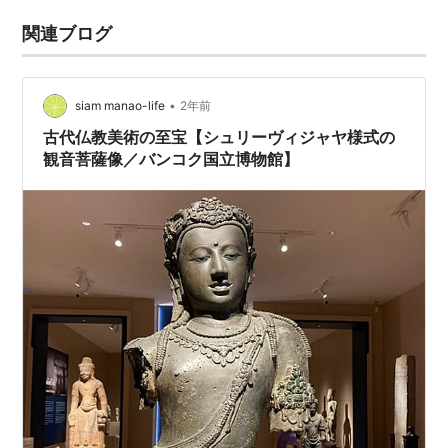
関連ブログ
•
siam manao-life
2年前
古代仏教美術の至宝【シュリーヴィジャヤ様式の
観音菩薩像／バンコク国立博物館】