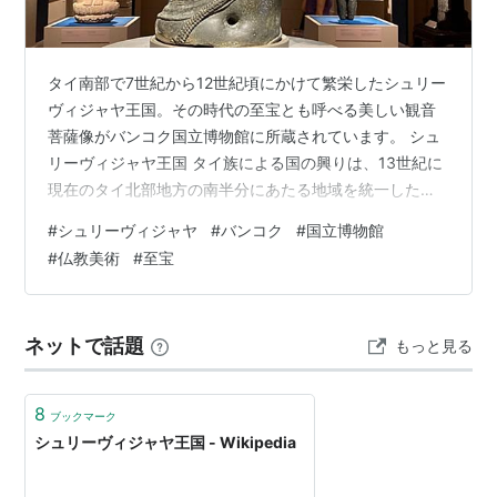
タイ南部で7世紀から12世紀頃にかけて繁栄したシュリー
ヴィジャヤ王国。その時代の至宝とも呼べる美しい観音
菩薩像がバンコク国立博物館に所蔵されています。 シュ
リーヴィジャヤ王国 タイ族による国の興りは、13世紀に
現在のタイ北部地方の南半分にあたる地域を統一したス
コータイ王朝といわれています。ただ、当然のことなが
#
シュリーヴィジャヤ
#
バンコク
#
国立博物館
ら、それ以前にも現在のタイの国土にあたる部分には
#
仏教美術
#
至宝
人々が住んでおり、異民族による支配が行われていまし
た。大雑把に遡れば、スコータイ王国の前はクメール王
国、ドヴァーラヴァティー王国、シュリーヴィジャヤ王
ネットで話題
もっと見る
国といった古代国家が存在していたことになります。ま
た、ラヴォ王国、ハリプンチャイ王国といった…
8
ブックマーク
シュリーヴィジャヤ王国 - Wikipedia