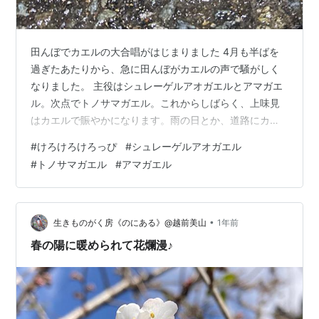
田んぼでカエルの大合唱がはじまりました 4月も半ばを
過ぎたあたりから、急に田んぼがカエルの声で騒がしく
なりました。 主役はシュレーゲルアオガエルとアマガエ
ル。次点でトノサマガエル。これからしばらく、上味見
はカエルで賑やかになります。雨の日とか、道路にカエ
ルがうじゃうじゃ出てきます。 以下、道路に出てきたカ
#
けろけろけろっぴ
#
シュレーゲルアオガエル
エルたち。 シュレーゲルアオガエルのメスかな？ シュレ
#
トノサマガエル
#
アマガエル
ーゲルアオガエルのオスかな？ カエルはオスの方が小さ
いのです。 アマガエル トノサマガエル トノサマガエル
は全国的には圃場整備等で生息数が減り、環境省のレッ
ドリストで準絶滅危惧種に指定されています。上味見に
•
生きものがく房《のにある》@越前美山
1年前
は幸いまだまだ生息数が多く、雨の日…
春の陽に暖められて花爛漫♪