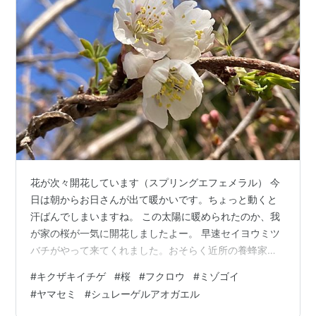
花が次々開花しています（スプリングエフェメラル） 今
日は朝からお日さんが出て暖かいです。ちょっと動くと
汗ばんでしまいますね。 この太陽に暖められたのか、我
が家の桜が一気に開花しましたよー。 早速セイヨウミツ
バチがやって来てくれました。おそらく近所の養蜂家の
友人が飼っているミツバチだと思います。このミツバチ
#
キクザキイチゲ
#
桜
#
フクロウ
#
ミゾゴイ
が来るようになってから、我が家のアケビの結実率が飛
#
ヤマセミ
#
シュレーゲルアオガエル
躍的にUPしましたわー。ハチって凄い！ 昨日蕾だった樺