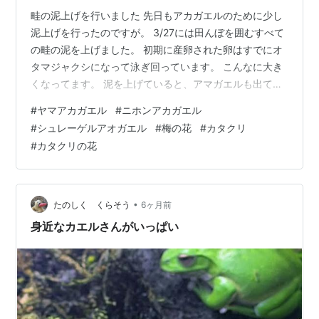
畦の泥上げを行いました 先日もアカガエルのために少し
泥上げを行ったのですが。 3/27には田んぼを囲むすべて
の畦の泥を上げました。 初期に産卵された卵はすでにオ
タマジャクシになって泳ぎ回っています。 こんなに大き
くなってます。 泥を上げていると、アマガエルも出てき
ましたよー。 26日の夜にはシュレーゲルアオガエルの鳴
#
ヤマアカガエル
#
ニホンアカガエル
き声も聞こえ始めましたし、その少し前からオシドリの
#
シュレーゲルアオガエル
#
梅の花
#
カタクリ
声も（夜に）聞かれ始めています。 賑やかになってきま
#
カタクリの花
したわ。 余談ですが .桜はまだですが、上味見では今、
梅の花が満開です。 タネツケバナも咲き始めています。
カタクリもいつの間にか蕾を出していました！ 先日見に
行った時には一株だっ…
•
たのしく くらそう
6ヶ月前
身近なカエルさんがいっぱい