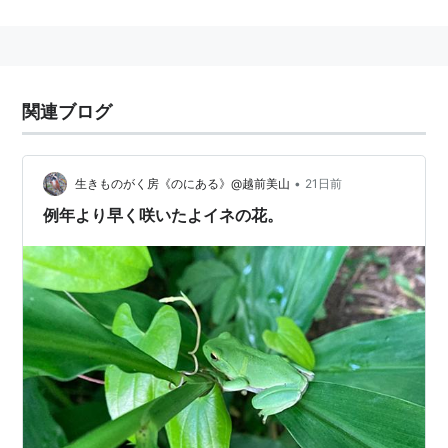
周辺の樹林地で生活し、昆虫類を食べる。
見分け方・・・鼻孔から目の後ろにかけて黒い筋がな
い。
絶滅危惧種
関連ブログ
•
生きものがく房《のにある》@越前美山
21日前
例年より早く咲いたよイネの花。