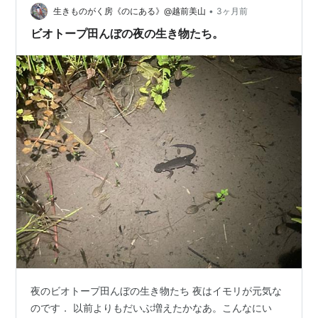
•
1858)は、アオガエル科（Family Rhacophoridae）アオ
生きものがく房《のにある》@越前美山
3ヶ月前
ガエル属（Genus Zhangi…
ビオトープ田んぼの夜の生き物たち。
夜のビオトープ田んぼの生き物たち 夜はイモリが元気な
のです． 以前よりもだいぶ増えたかなあ。こんなにい