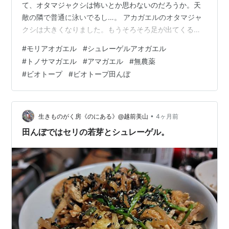
て、オタマジャクシは怖いとか思わないのだろうか。天
敵の隣で普通に泳いでるし…。 アカガエルのオタマジャ
クシは大きくなりました。もうそろそろ足が出てくる時
期。この時はイネの古株についた藻？を採餌していまし
#
モリアオガエル
#
シュレーゲルアオガエル
たが、なんでも食べるみたいです。田んぼの掃除屋さん♪
#
トノサマガエル
#
アマガエル
#
無農薬
隣の耕起田んぼでは小さなオタマジャクシ（たぶんシュ
#
ビオトープ
#
ビオトープ田んぼ
レーゲルアオガエル）も多数。不思議とビオトープには
いませんでした。ま、ちゃんと探せばいるのだとは思い
ますが、確かに卵塊も耕起の畦に多い印象でしたわ。 ガ
ムシも多いのです。先日、（お昼ですが）ミ…
•
生きものがく房《のにある》@越前美山
4ヶ月前
田んぼではセリの若芽とシュレーゲル。