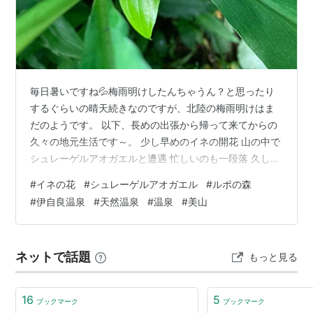
毎日暑いですね💦梅雨明けしたんちゃうん？と思ったり
するぐらいの晴天続きなのですが、北陸の梅雨明けはま
だのようです。 以下、長めの出張から帰って来てからの
久々の地元生活です～。 少し早めのイネの開花 山の中で
シュレーゲルアオガエルと遭遇 忙しいのも一段落 久しぶ
りの、天然温泉「ルポの森」 少し早めのイネの開花 7/19
#
イネの花
#
シュレーゲルアオガエル
#
ルポの森
長期の出張から帰ってきたら、イネの花が咲いていまし
#
伊自良温泉
#
天然温泉
#
温泉
#
美山
た。 花が咲いていたのは自然発芽した方のイネで、田植
えした株はまだ少し先のようです。 例年8/1前後に花が咲
く（穂が出る）のですが、今年は田植えが少し遅かった
ネットで話題
もっと見る
ので開花も少し遅いかもしれません。シカが入って踏み
倒されたり（一部食べら…
16
5
ブックマーク
ブックマーク