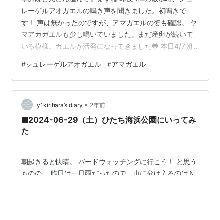
レーゲルアオガエルの鳴き声を聞きました。初鳴きで
す！ 声は無かったのですが、アマガエルの姿も確認。 ヤ
マアカガエルも少し鳴いていました。まだ産卵が続いて
いる模様。カエルが活発になってきました🐸 本日4/7朝
は足羽川でルウとお散歩。上味見はまだ山沿いに積雪が
#
シュレーゲルアオガエル
#
アマガエル
残っているのですが、下流側のこちらはすっかり雪は無
くなっていました。ここは上味見より標高で約100m低い
のです。 河川敷のツクシはすっかり伸びて、もう終わっ
•
ているものも多くありましたよ。早いなあ。 食べごろの
y1kirihara’s diary
2年前
コウゾリナ。キク科の美味しい菜っ葉です。 オオイヌノ
■2024-06-29（土）ひたち海浜公園にいってみ
フグリとヒメオドリコソウ。どち…
た