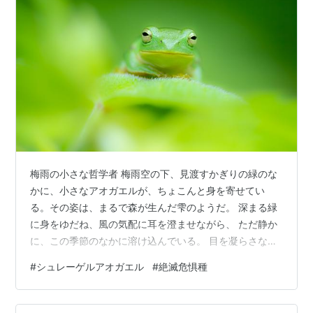
梅雨の小さな哲学者 梅雨空の下、見渡すかぎりの緑のな
かに、小さなアオガエルが、ちょこんと身を寄せてい
る。その姿は、まるで森が生んだ雫のようだ。 深まる緑
に身をゆだね、風の気配に耳を澄ませながら、 ただ静か
に、この季節のなかに溶け込んでいる。 目を凝らさなけ
れば気づかない存在。けれど、その命があるだけで、六
#
シュレーゲルアオガエル
#
絶滅危惧種
月の風景は、いっそう豊かに見えてくる。 梅雨の庭に
は、小さな哲学者が今日も静かにたたずんでいる。 シュ
レーゲルアオガエル Zhangixalus schlegelii(Günther,