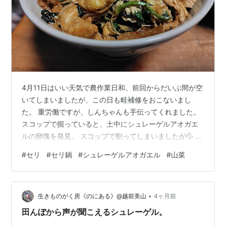
4月11日はいい天気で農作業日和。前回からだいぶ間が空
いてしまいましたが、この日も畦補修をおこないまし
た。 重労働ですが、しんちゃんも手伝ってくれました。
スコップで掘っていると、土中にシュレーゲルアオガエ
ルの卵塊を発見。 スコップで割ってしまいましたが💦 泥
をかぶせて畦に返してあげました。 2時間ほどの作業で
#
セリ
#
セリ鍋
#
シュレーゲルアオガエル
#
山菜
合計７塊確認。これからもっと多くなるでしょう。 生体
もいましたよ。 今の時期、田んぼにはセリがぐんぐん伸
びてきます。美味い草ですが、うちの田んぼでは雑草な
•
のです。 ちょっと早いかな？とも思ったけど、しんちゃ
生きものがく房《のにある》@越前美山
4ヶ月前
んが「食べたい」というので採集して帰りました。根っ
田んぼから声が聞こえるシュレーゲル。
こを洗うのが大変なのですが、ここ…