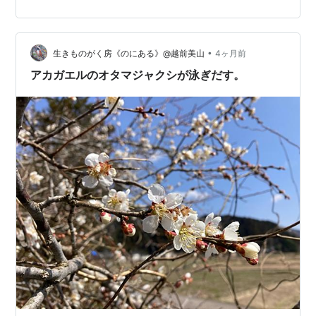
んブログ村
•
生きものがく房《のにある》@越前美山
4ヶ月前
アカガエルのオタマジャクシが泳ぎだす。