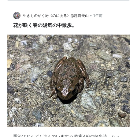
八幡神社のキクザキイチゲも開花しました。 ここは白と
紫が両方見られるんですよー。 これからどんどん春を彩
るスプリングエフェメラルの種が開花していきます。
•
生きものがく房《のにある》@越前美山
1年前
gakubounoniaru.hat…
花が咲く春の陽気の中散歩。
季節はどんどん進んでいますね 昨夜4/6の散歩時、シュ