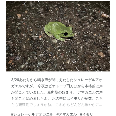
3/26あたりから鳴き声が聞こえだしたシュレーゲルアオ
ガエルですが。 今夜はビオトープ田んぼから本格的に声
が聞こえていました。産卵期の始まり。 アマガエルの声
も聞こえ始めましたよ。 水の中にはイモリが多数。こち
らも繁殖期でしょうかね。 これからどんどん賑やかにな
っていきます。 👇よければポチっとお願いします👇 にほ
#
シュレーゲルアオガエル
#
アマガエル
#
イモリ