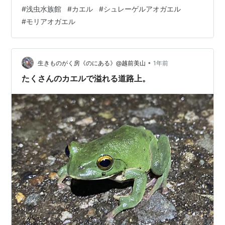
ル ↓トノサマガエル ↓モリアオガエル
#
浅虫水族館
#
カエル
#
シュレーゲルアオガエル
#
モリアオガエル
•
生きものがく房《のにある》@越前美山
1年前
たくさんのカエルで溢れる道路上。