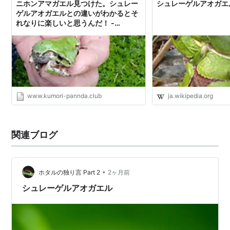
ニホンアマガエル見つけた。シュレー
シュレーゲルアオガエル -
ゲルアオガエルとの違いがわかるとそ
れなりに楽しいと思うんだ！ -
𝕂𝕌𝕄𝕆ℝ𝕀-𝔹𝕃𝕆𝔾'𝕊
www.kumori-pannda.club
ja.wikipedia.org
関連ブログ
•
ホタルの独り言 Part 2
2ヶ月前
シュレーゲルアオガエル