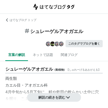
はてなブログ トップ
シュレーゲルアオガエル
このタグでブログを書く
言葉の解説
ネットで話題
関連ブログ
シュレーゲルアオガエル
(
動植物
)
【
しゅれーげるあおがえる
】
両生類
カエル目・アオガエル科
4月中旬から5月下旬に、畦や乾田の軟らかい土中に穴
解説の続きを読む
を掘り、こぶし大の
泡状の卵隗を産む。