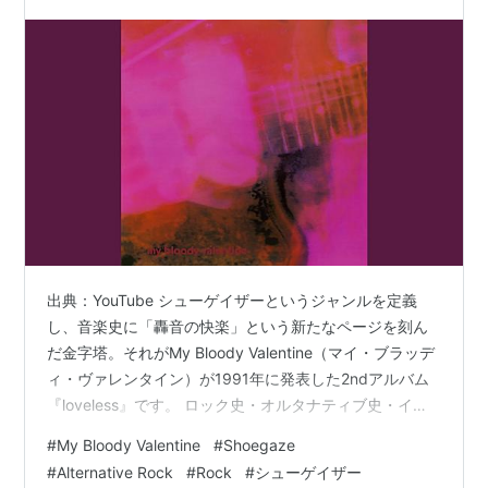
出典：YouTube シューゲイザーというジャンルを定義
し、音楽史に「轟音の快楽」という新たなページを刻ん
だ金字塔。それがMy Bloody Valentine（マイ・ブラッデ
ィ・ヴァレンタイン）が1991年に発表した2ndアルバム
『loveless』です。 ロック史・オルタナティブ史・イン
ディー史のどこから語っても必ず名前が挙がり、「音楽
#
My Bloody Valentine
#
Shoegaze
の価値基準そのものを変えたアルバム」として、現在も
#
Alternative Rock
#
Rock
#
シューゲイザー
語り継がれています。 初めて聴いたときは、何が起きて