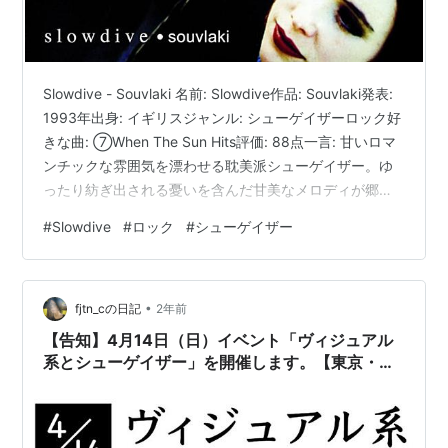
Slowdive - Souvlaki 名前: Slowdive作品: Souvlaki発表:
1993年出身: イギリスジャンル: シューゲイザーロック好
きな曲: ⑦When The Sun Hits評価: 88点一言: 甘いロマ
ンチックな雰囲気を漂わせる耽美派シューゲイザー。ゆ
ったり紡ぎ出される憂いを含んだ甘美なメロディが郷愁
を誘います。https://t.co/OnbPMtEScs — おすすめメタ
#
Slowdive
#
ロック
#
シューゲイザー
ルアルバム紹介するマン (@OsusuMetalMan) 2024年5月
12日 ランキング参加中HM/HRランキング参加中メタル
•
fjtn_cの日記
2年前
【告知】4月14日（日）イベント「ヴィジュアル
系とシューゲイザー」を開催します。【東京・新
宿】