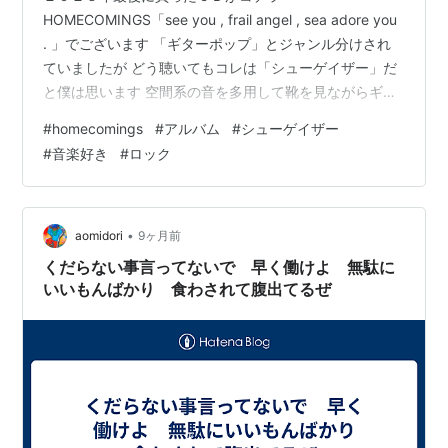
HOMECOMINGS「see you , frail angel , sea adore you
. 」でございます 「ギターポップ」とジャンル分けされ
ていましたが どう聴いてもコレは「シューゲイザー」だ
と僕は思います 空間系の音を多用して靴を見ながらギタ
ーをかき鳴らすのが「シューゲイザー」の基本ですが ・
#
homecomings
#
アルバム
#
シューゲイザー
重く歪んだギターを多用して世界観を作るタイプ ・シン
#
音楽好き
#
ロック
セやシーケンスを多用して世界観を作るタイプ ・限りな
くポップスやロックに近い音数のタイプ って感じで鳴ら
し方は様々 HOMECOMINGSに関しては二番目ですな リ
バーブ・コーラス・ディレイの多重録音に…
•
aomidori
9ヶ月前
くだらない事言ってないで 早く働けよ 無駄に
いいもんばかり 食わされて腹出てるぜ