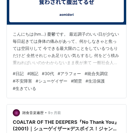
こんにちは(hm...) 憂鬱です。 最近調子のいい日が少ない
毎日起きては身体の痛みがあって、何かしなきゃと焦っ
ては空回りして 今できる最大限のことをしているつもり
だけど 全然それじゃあ足りない気もするし 何をどう積み
重ねればいいのかわからないまま夜が来て 一般社会人が
帰宅する時間には眠って。 僕は何者なんだろう。と自問
#
日記
#
雑記
#
30代
#
アラフォー
#
統合失調症
自答してもボールはどこか遠くへ行ってしまって 探しに
#
不安障害
#
シューゲイザー
#
闇雲
#
生活保護
行く気力もなくて日々が浪費されていくような感覚 少し
#
生きている
ずつ前に進んではいるんだと思う でもその進むスピード
じゃお爺さんになる頃ようやくスタートラインなんじゃ
ないか？ なんて思ったりするんです。 この記事に何の意
味があるかはわか…
•
雑食音楽遍歴
9ヶ月前
COALTAR OF THE DEEPERS『No Thank You』
(2001)｜シューゲイザー×デスボイス！ジャンル