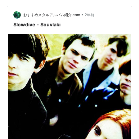
きながら秋の雰囲気に酔っていたら、そんな言葉が脳裏
を掠めて行ってどこかへ消えた。 このバンドが紡ぐ音は
•
シューゲの系譜にあってとりわけ美しい。囁くような浮
おすすめメタルアルバム紹介.com
2年前
遊感のあるヴォーカルと憂いを纏ったメロディ、深いリ
Slowdive - Souvlaki
バーブの向こう側に響くコーラスは手の…