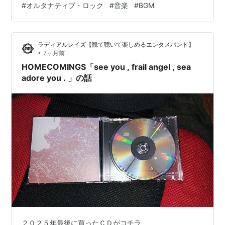
#
オルタナティブ・ロック
#
音楽
#
BGM
いるのか分からないかもしれません。しかし繰り返し聴
くうちに、轟音の奥に潜む繊細な感情や、現実と夢の境
界が溶けていく感覚に気づかされます。
ラディアルレイズ【観て聴いて楽しめるエンタメバンド】
•
7ヶ月前
HOMECOMINGS「see you , frail angel , sea
adore you . 」の話
２０２５年最後に買ったＣＤがコチラ