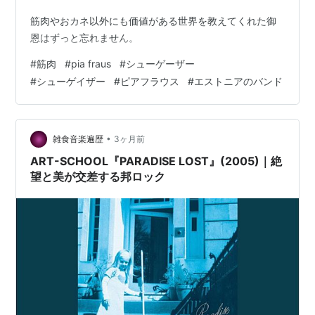
関連語：ゲイザー
筋肉やおカネ以外にも価値がある世界を教えてくれた御
恩はずっと忘れません。
#
筋肉
#
pia fraus
#
シューゲーザー
#
シューゲイザー
#
ピアフラウス
#
エストニアのバンド
•
雑食音楽遍歴
3ヶ月前
ART-SCHOOL『PARADISE LOST』(2005)｜絶
望と美が交差する邦ロック