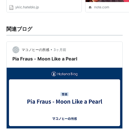
Shoegazerと呼ばれるようになった。
ykic.hateblo.jp
note.com
代表的なグループはMy Bloody Valentine、Ride、
関連ブログ
Slowdive
など。
特にMy Bloody Valentine「Loveless」
（
ASIN:B00005G499
）は、シューゲイザーを代表する
•
マコノヒーの所感
3ヶ月前
名盤とされている。
Pia Fraus - Moon Like a Pearl
00年代に入って、テクノから派生したエレクトロニカ
のアーティストより再評価され、Guitar、Ulrich
Schnauss、M83などのエレクトロニカ・シューゲイザ
ーが新たに注目を浴びている。
Guitar「Sunkissed」（
ASIN:B00007KJD1
）は
「Loveless」の再来とも言われた。