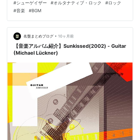
#
シューゲイザー
#
オルタナティブ・ロック
#
ロック
クトロニカ、フォークといった多ジャンルを融合する“変
#
音楽
#
BGM
異的ポップ”として今なお再評価されています。
•
名盤まとめブログ
10ヶ月前
【音楽アルバム紹介】Sunkissed(2002) - Guitar
(Michael Lückner)