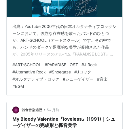
出典：YouTube 2000年代の日本オルタナティブロックシ
ーンにおいて、強烈な存在感を放ったバンドのひとつ
が、ART-SCHOOL（アートスクール）です。その中で
も、バンドのダークで退廃的な美学が凝縮された作品
が、2005年リリースのアルバム『PARADISE LOST』で
す。 轟音ギターと繊細なメロディ、内省的で痛みを伴う
#
ART-SCHOOL
#
PARADISE LOST
#
J Rock
歌詞。本作は、“感情そのもの”を音にしたような作品とし
#
Alternative Rock
#
Shoegaze
#
Jロック
て、多くのリスナーの心を掴んできました。
#
オルタナティブ・ロック
#
シューゲイザー
#
音楽
#
BGM
•
雑食音楽遍歴
5ヶ月前
My Bloody Valentine『loveless』(1991)｜シュ
ーゲイザーの完成形と轟音美学