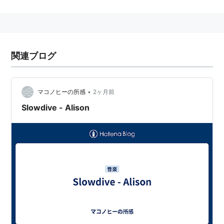
スを担当。他に「HaNaZaKaRi」「騙された羊」を収
録。
シューゲイザー
関連ブログ
アーティスト:
藍井エイル
出版社/メーカー:
SME
発売日:
2015/10/28
•
マコノヒーの所感
2ヶ月前
メディア:
CD
この商品を含むブログ (2件) を見る
Slowdive - Alison
シューゲイザー(初回生産限定盤
A)(Blu-ray Disc付)
アーティスト:
藍井エイル
出版社/メーカー:
SME
発売日:
2015/10/28
メディア:
CD
この商品を含むブログ (4件) を見る