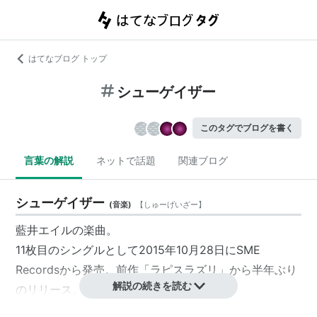
はてなブログ トップ
シューゲイザー
このタグでブログを書く
言葉の解説
ネットで話題
関連ブログ
シューゲイザー
(
音楽
)
【
しゅーげいざー
】
藍井エイルの楽曲。
11枚目のシングルとして2015年10月28日にSME
Recordsから発売。前作「ラピスラズリ」から半年ぶり
解説の続きを読む
のリリース。
表題曲はHISASHI（GLAY）が作詞・作曲・プロデュー