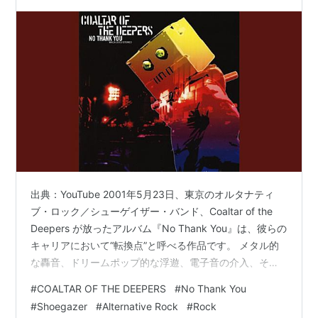
破壊の轟音
出典：YouTube 2001年5月23日、東京のオルタナティ
ブ・ロック／シューゲイザー・バンド、Coaltar of the
Deepers が放ったアルバム『No Thank You』は、彼らの
キャリアにおいて“転換点”と呼べる作品です。 メタル的
な轟音、ドリームポップ的な浮遊、電子音の介入、そし
てポップ的メロディ―それらが入り混じり、聴き手を一
#
COALTAR OF THE DEEPERS
#
No Thank You
筋縄ではいかない音の旅へと誘います。この作品は、シ
#
Shoegazer
#
Alternative Rock
#
Rock
ューゲイザーという枠を超えて、ノイズ、メタル、エレ