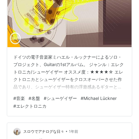
ドイツの電子音楽家ミハエル・ルックナーによるソロ・
プロジェクト、Guitarの1stアルバム。 ジャンル：エレク
トロニカ/シューゲイザー オススメ度：★★★★☆ エレ
クトロニカとシューゲイザーをクロスオーバーさせた作
品であり、シューゲイザー特有の浮遊感あるギターとル
ープするビートが特徴。ヴォーカルを務めるのは日本人
#
音楽
#
名盤
#
シューゲイザー
#
Michael Lückner
のアヤコ・コバヤシという人物であり、囁くような歌唱
#
エレクトロニカ
はマイ・ヴラッディ・ヴァレンタインからの影響を多分
に感じることができます。 ハイライトはアルバムタイト
ルとなった「sunkissed」、大音量のギターとブレイクビ
ーツが印象的な「house full of time」と「feel fl…
•
スロウでアナログな日々
1年前