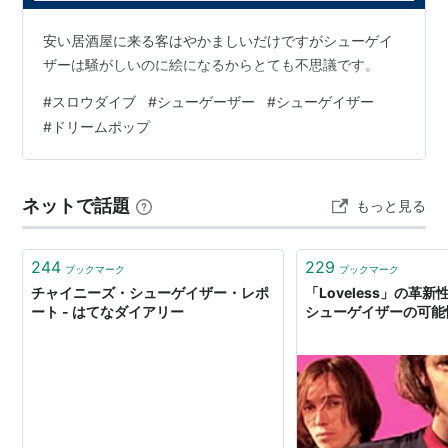
シューゲイザー(初回生産限定盤
B)(DVD付)
安い居酒屋に来る客はやかましいだけですがシューゲイ
ザーは騒がしいのに絵になるからとても不思議です。
アーティスト:
藍井エイル
出版社/メーカー:
SME
#
スロウダイブ
#
シューゲーザー
#
シューゲイザー
発売日:
2015/10/28
メディア:
CD
#
ドリームポップ
この商品を含むブログ (3件) を見る
リスト::曲タイトル
ネットで話題
もっと見る
シューゲイザー
(
音楽
)
【
しゅーげいざー
】
244
229
ブックマーク
ブックマーク
90年代初期、イギリスのインディーズで巻き起こった
チャイニーズ・シューゲイザー・レポ
「Loveless」の革
ート - はてなダイアリー
シューゲイザーの可能
ムーブメント。
轟音ギターのフィードバック・ノイズ、夢幻的な世界観
などを特徴とするネオ・サイケデリック・サウンド。
ステージでギターを弾くスタイルが内向的で俯き加減で
あることから、Shoe（靴）をgaze（凝視）する者、