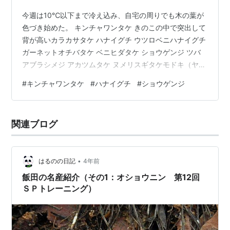
今週は10℃以下まで冷え込み、自宅の周りでも木の葉が
色づき始めた。 キンチャワンタケ きのこの中で突出して
背が高いカラカサタケ ハナイグチ ウツロベニハナイグチ
ガーネットオチバタケ ベニヒダタケ ショウゲンジ ツバ
アブラシメジ アカツムタケ ヌメリスギタケモドキ（ヤナ
ギの木から発生） 倒木から発生 マスタケ ミヤマタマゴ
#
キンチャワンタケ
#
ハナイグチ
#
ショウゲンジ
タケ？ ムササビタケ？ サンコタケ トビイロノボリリュ
ウタケ 不明 にほんブログ村
関連ブログ
•
はるのの日記
4年前
飯田の名産紹介（その1：オショウニン 第12回
ＳＰトレーニング）