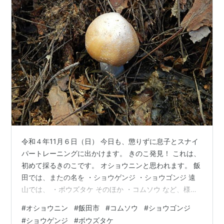
令和４年11月６日（日） 今日も、懲りずに息子とスナイ
パートレーニングに出かけます。 きのこ発見！ これは、
初めて採るきのこです。 オショウニンと思われます。 飯
田では、またの名を ・ショウゲンジ ・ショウゴンジ 遠
山では、 ・ボウズタケ そのほか ・コムソウ など、様々
な呼び名があるきのこです。
#
オショウニン
#
飯田市
#
コムソウ
#
ショウゴンジ
koxtupesama.hatenablog.com 聖光小屋で焼肉を食べた
#
ショウゲンジ
#
ボウズタケ