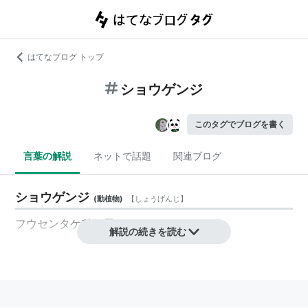
はてなブログ トップ
ショウゲンジ
このタグでブログを書く
言葉の解説
ネットで話題
関連ブログ
ショウゲンジ
(
動植物
)
【
しょうげんじ
】
フウセンタケ科に属するキノコの一種。
解説の続きを読む