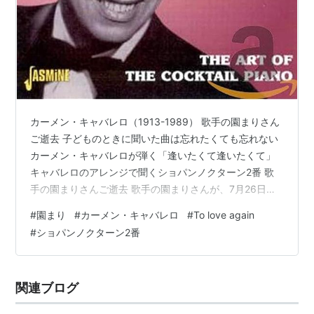
カーメン・キャバレロ（1913-1989） 歌手の園まりさん
ご逝去 子どものときに聞いた曲は忘れたくても忘れない
カーメン・キャバレロが弾く「逢いたくて逢いたくて」
キャバレロのアレンジで聞くショパンノクターン2番 歌
手の園まりさんご逝去 歌手の園まりさんが、7月26日に
80歳でお亡くなりになった、というニュースがネットで
#
園まり
#
カーメン・キャバレロ
#
To love again
も紹介された。 園まりさんといえば、中尾ミエさん、伊
#
ショパンノクターン2番
東ゆかりさんとともに、３人娘のメンバーとして今のア
イドル的存在だったが、そのことをリアルタイムで知っ
ている人は、少なくとも私の年齢と同等か、年上だろ
関連ブログ
う。 この3人娘で私がいちばん好きだったのは中尾ミエ
さんだった。 声にパンチ…