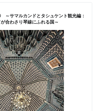
⑬ ～サマルカンドとタシュケント観光編：
てが合わさり琴線にふれる国～