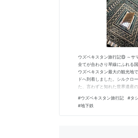
ウズベキスタン旅行記⑬ ～サ
全てが合わさり琴線にふれる国
ウズベキスタン最大の観光地
ドへ到着しました。シルクロー
た、言わずと知れた世界遺産の
ァ、ブハラとは比べ物になら
#
ウズベキスタン旅行記
#
タ
気汚染がひどくて驚きました
#
地下鉄
急ブレーキやら急な車線変更や