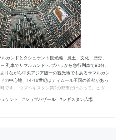
マルカンドとタシュケント観光編：風土、文化、歴史、
～ 列車でサマルカンドへ ブハラから急行列車で90分、
でありながら中央アジア随一の観光地でもあるサマルカン
ドの中心地、14-16世紀はティムール王国の首都があっ
町です。 ウズベキスタン第2の都市だけあって、ヒヴ
ないほど大きな町です。砂だけではなく排気ガスによる大
シュケント
#
ショブバザール
#
レギスタン広場
。そして車が多いのにウズベキスタン流の運転ですから、
ら、もう怖いったら…