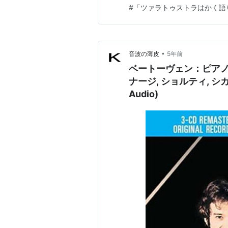
ょうか。またはスタンリー・
#
「ツァラトゥストラはかく語
旅」で使われた曲と言えばわ
けていない人の方が多いかもし
•
音波の薄皮
5年前
ベートーヴェン：ピアノ
ナージ, ショルティ, シカゴ交
Audio)