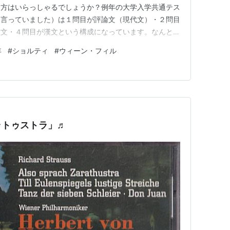
た方はいらっしゃるでしょうか？例年の大学入学共通テス
と言っていました）は１問目が評論文（現代文）・２問目
古文・４問目が漢文という構成になっています。なんと、
題の出だしが、「モーツァルトの没後２００年」というも
年
#
ショルティ
#
ウィーン・フィル
ルトの「レクィエム」、ゲオルグ・ショルティ、ウィー
しました。自分が受験生だったら…
ラトゥストラ」♬