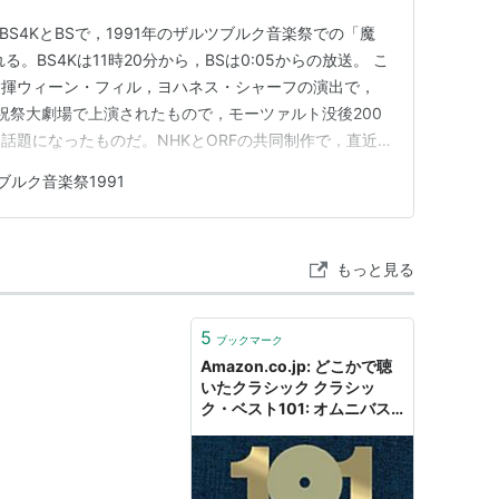
BS4KとBSで，1991年のザルツブルク音楽祭での「魔
。BS4Kは11時20分から，BSは0:05からの放送。 こ
指揮ウィーン・フィル，ヨハネス・シャーフの演出で，
ク祝祭大劇場で上演されたもので，モーツァルト没後200
話題になったものだ。NHKとORFの共同制作で，直近
K BSプレミアムで放送された。デッカからDVDでも発売さ
ブルク音楽祭1991
。 ショルティは「魔笛」をウィーン・フィルと2度録音
もっと見る
5
ブックマーク
Amazon.co.jp: どこかで聴
いたクラシック クラシッ
ク・ベスト101: オムニバス
(クラシック) (アーティス
ト), ローレンガー(ピラール)
(アーティスト), ミントン(イ
ヴォンヌ) (アーティスト), バ