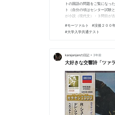
トの国語の問題をご覧になっ
ト（自分の頃はセンター試験
が小説（現代文）・３問目が
今年の第１問目の評論文の問
#
モーツァルト
#
没後２００
のでした。そして、モーツァ
#
大学入学共通テスト
ン・フィルという用語が登場
•
karajanjanの日記
3年前
大好きな交響詩「ツァ