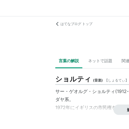
はてなブログ トップ
言葉の解説
ネットで話題
関
ショルティ
(
音楽
)
【
しょるてぃ
】
サー・ゲオルグ・ショルティ(1912
ダヤ系。
1972年にイギリスの市民権を得