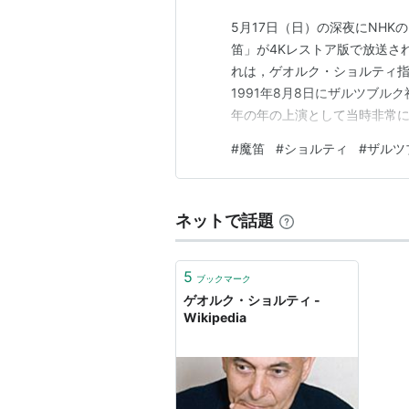
5月17日（日）の深夜にNHKの
笛」が4Kレストア版で放送される
れは，ゲオルク・ショルティ
1991年8月8日にザルツブル
年の年の上演として当時非常に
では2011年10月16日にNH
#
魔笛
#
ショルティ
#
ザルツ
れていたが，廃盤のようである
しており，…
ネットで話題
5
ブックマーク
ゲオルク・ショルティ -
Wikipedia