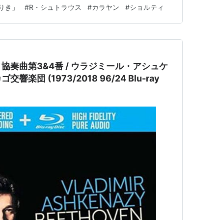
キューブリック監督の作製した映画「２００１年宇宙の
りき」
#
R・シュトラウス
#
カラヤン
#
ショルティ
かる人が多いと思います。むしろ、本当の曲名にたどり着
れないですね（笑）。 実は…
協奏曲第3&4番 / ウラジミール・アシュケ
響楽団 (1973/2018 96/24 Blu-ray