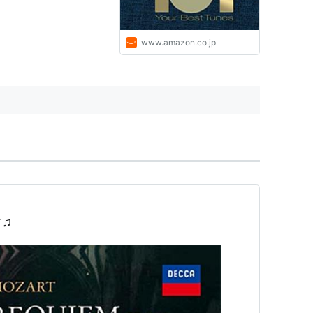
ロウズ(スチュアート) (アー
ティスト), タルヴェラ(マル
ッティ) (アーティスト), シカ
www.amazon.co.jp
ゴ交響合唱団 (アーティス
ト), ショルティ(ゲオルグ)
(指揮), シカゴ交響楽団 (演
奏), ベートーヴェン (作曲):
ミュージック
♫