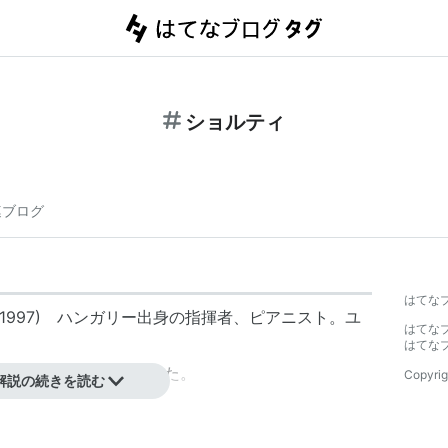
ショルティ
連ブログ
はてな
-1997) ハンガリー出身の指揮者、ピアニスト。ユ
はてな
はてな
、ナイトの称号を授与された。
Copyrig
解説の続きを読む