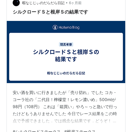
•
ト！！！！！！と 言うわけで勝ったのは昨年2着のロー
暇なじじぃのだらだら日記
6ヶ月前
ドフォンス、コスタノヴァ不在と なるとこうなるってこ
シルクロードＳと根岸Ｓの結果です
とですかね。ってか今更バトル…
安い酒を買いに行きましたが「売り切れ」でした コカ・
コーラ社の「二代目！檸檬堂！レモン濃いめ」500mlが
98円（108円） これは「箱買い」やろ～っと急いで行っ
たけどもうありませんでした 今日でレース結果をこの時
点で予感できました．では残念な結果です．どうぞ！ ～
～～～～～～～～～～～～～～～～～～～～～～～～～
#
シルクロードステークス
#
根岸ステークス