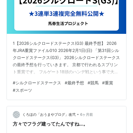
1【2026シルクロードステークス(G3) 最終予想】 2026
年JRA重賞ファイル010 2026年2月1日(日) 「第31回シル
クロードステークス(G3)」 2026シルクロードステークス
の最終予想を行っていきます。 京都で行われるスプリン
ト重賞です。 フルゲート18頭のハンデ戦という事で大混
戦となりそうです。 ここで馬券の最終決断を下していき
#
シルクロードステークス
#
最終予想
#
競馬
#
重賞
ます。 シルクロードステークスの勝負馬券(3連複･3連単
#
スポーツ
馬券)をレース当日午前中に完全無料で公開です！
【2026シルクロードステークス＠馬券生活プロジェク
ト】 ▼このブログの読者になる▼ ▼2026/2/1(日)「展開
穴馬！」はこちらから▼ 展開に…
•
くろほの「おうまやブログ」改弐
6ヶ月前
方々でフラグ建ってたんですね…。