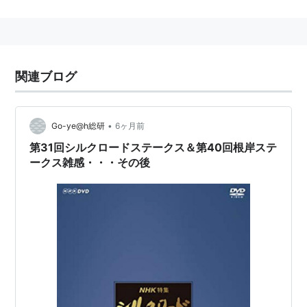
らGIII。
1着賞金は3800万円（2012年）。
歴代優勝馬一覧
関連ブログ
回
年月日
距離
優勝馬
性
騎手
数
齢
•
Go-ye@h総研
6ヶ月前
第1
1996年4
京都 芝
フラワーパ
牝
田原成貴
回
月28日
1200
ーク
4
第31回シルクロードステークス＆第40回根岸ステ
ークス雑感・・・その後
第2
1997年4
京都 芝
エイシンバ
牝
南井克巳
回
月20日
1200
ーリン
5
第3
1998年4
京都 芝
シーキング
牝
武豊
回
月26日
1200
ザパール
4
第4
1999年4
京都 芝
マイネルラ
牡
松永幹夫
回
月25日
1200
ヴ
4
第5
2000年2
京都 芝
ブロードア
牝
武幸四郎
回
月6日
1200
ピール
6