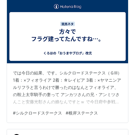
では今日の結果、です。シルクロードステークス（ＧⅢ）
1着：×フィオライア 2着：☆レイピア 3着：×ヤマニンア
ルリフラと言うわけで勝ったのはなんとフィオライア、
の鞍上太宰騎手の妻って アンカツさんの兄・アンミツさ
んこと安藤光彰さんの娘なんですとｗ で今日府中参戦し
てた安藤洋一の姉、つまり太宰騎手は義兄になると 言う
#
シルクロードステークス
#
根岸ステークス
わけで…。ってそんなフラグ、分かるかーいｗ根岸ステ
ークス（ＧⅢ） 1着：△ロードフォンス 2着：×バトルク
ライ 3着：▲ダノンフィーゴウェイワードアク