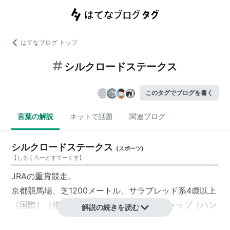
はてなブログ トップ
シルクロードステークス
このタグでブログを書く
言葉の解説
ネットで話題
関連ブログ
シルクロードステークス
(
スポーツ
)
【
しるくろーどすてーくす
】
JRAの重賞競走。
京都競馬場、芝1200メートル、サラブレッド系4歳以上
（国際）（指定）、負担重量はハンディキャップ（ハン
解説の続きを読む
デ戦）の条件。格付けは2007年からJpnIII。2009年か