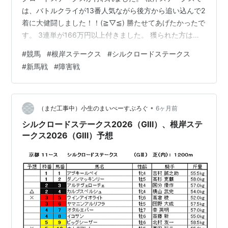
は、バトルクライが13番人気ながら後方から追い込んで2
着に大健闘しました！！(≧▽≦) 勝たせてあげたかったで
す。 3連単が166万円以上付きました。 獲られた方はお
めでとうございます。 シルクロードステークスでは、ヤ
#
競馬
#
根岸ステークス
#
シルクロードステークス
マニンアルリフラが大外から追い込んで3着と、こちらも
#
新馬戦
#
障害戦
大健闘でした！！(*^-^*) 1、2着も写真判定にもつれ込む
大接戦、もう少しで届くんじゃないかという勢いでし
た。 みんなおつかれさまでした(^_^) 新馬戦は…。 東京
5Rでヤマニンアレシスが11番人気で4着に健闘しまし
•
（まだ工事中）小生のまいぺーすぶろぐ
6ヶ月前
た。 …
シルクロードステークス2026（GⅢ）、根岸ステ
ークス2026（GⅢ）予想