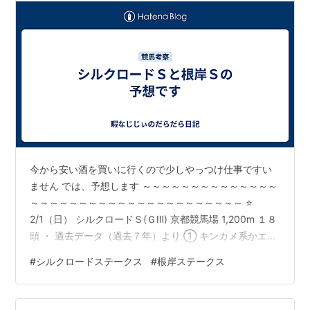
今から安い酒を買いに行くので少しやっつけ仕事ですい
ません では、予想します ～～～～～～～～～～～～～～
～～～～～～～～～～～～～～～～～～～～～～ ⭐
2/1（日） シルクロードＳ(ＧⅢ) 京都競馬場 1,200m １８
頭 ・ 過去データ（過去７年）より ① キンカメ系かエン
ド系などのネイティブダンサー系でええんちゃう？ ・ キ
#
シルクロードステークス
#
根岸ステークス
ンカメ系ー７オタルエバー・１６ロードフォアエース ・
エンド系ー１アブキールベイ・１１ヤブサメ・１３エイ
シンフェンサー １４フィオライア ・ ネイティブ系ー１