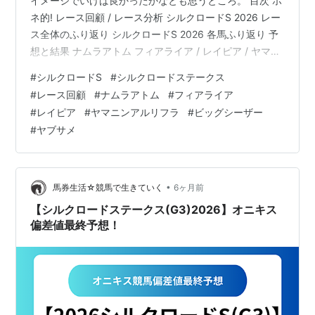
イメージでいけば良かったかなとも思うところ。 目次 ホ
ネ的! レース回顧 / レース分析 シルクロードS 2026 レー
ス全体のふり返り シルクロードS 2026 各馬ふり返り 予
想と結果 ナムラアトム フィアライア / レイピア / ヤマニ
ンアルリフラ / ビッグシーザー / ヤブサメ
#
シルクロードS
#
シルクロードステークス
www.yosounohone.com シルクロードS 2026 レース結
#
レース回顧
#
ナムラアトム
#
フィアライア
果 着順 馬名 タイム 上3F 1 フィオライア 1:23.3 35.5 2
#
レイピア
#
ヤマニンアルリフラ
#
ビッグシーザー
バトルクライ 1:23.5 34.8 3 ダノンフィーゴ 1:23.5 35.4
#
ヤブサメ
4 オメガギネス 1:23…
•
馬券生活☆競馬で生きていく
6ヶ月前
【シルクロードステークス(G3)2026】オニキス
偏差値最終予想！