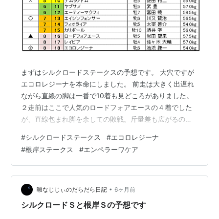
まずはシルクロードステークスの予想です。 大穴ですが
エコロレジーナを本命にしました。 前走は大きく出遅れ
ながら直線の脚は一番で10着も見どころがありました。
２走前はここで人気のロードフォアエースの４着でした
が、直線包まれ脚を余しての敗戦。斤量差も広がるの
で、そう差はないと思います。 傑出した本命馬のない混
#
シルクロードステークス
#
エコロレジーナ
戦、しかもハンデ戦なので、この馬にも十分にチャンス
#
根岸ステークス
#
エンペラーワケア
があると見ます。 相手にエイシンフェンサー。 前走は得
意距離よりも１ハロン長い1400ｍ、強い相手に５着。 ハ
ンデは楽ではないですが、チャンスありと見ます。 ３番
手にロードフォアエース。 前走は快勝でした。 京都コー
•
暇なじじぃのだらだら日記
6ヶ月前
スも実績がありますが、ここ…
シルクロードＳと根岸Ｓの予想です