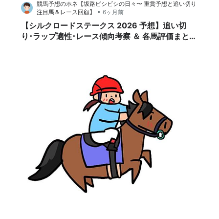
競馬予想のホネ【坂路ビシビシの日々〜 重賞予想と追い切り
２エーティーマクフィ・１７レイピア ② 牝馬か～１ア
•
注目馬＆レース回顧】
6ヶ月前
ブキールベイ・４カルプスペルシュ・５ウインアイオラ
【シルクロードステークス 2026 予想】追い切
イト １…
り･ラップ適性･レース傾向考察 ＆ 各馬評価まとめ
/ 人気落ち×55キロで狙う