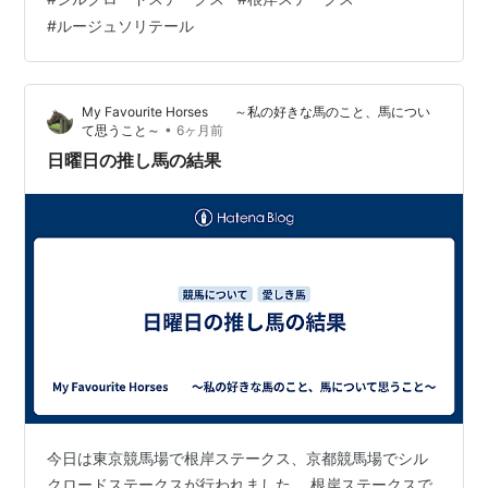
～～～～～～～～～～ ⭐ 2/1（日） シルクロードＳ(ＧⅢ)
#
ルージュソリテール
京都競馬場 1,200m １８頭 【結果】 優勝 １４フィオラ
イア ２着 １７レイピア ３着 ６ヤマニンアルリフラ 【結
論】 ◎ １６ロードフォアエース９着 〇 ９ビッグシーザ
My Favourite Horses ～私の好きな馬のこと、馬につい
ー１２着 ▲ ５ウインアイオライト１４着 △…
•
て思うこと～
6ヶ月前
日曜日の推し馬の結果
今日は東京競馬場で根岸ステークス、京都競馬場でシル
クロードステークスが行われました。 根岸ステークスで