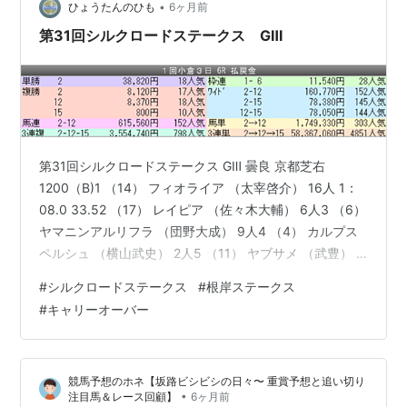
•
ひょうたんのひも
6ヶ月前
第31回シルクロードステークス GⅢ
第31回シルクロードステークス GⅢ 曇良 京都芝右
1200（B)1 （14） フィオライア （太宰啓介） 16人 1：
08.0 33.52 （17） レイピア （佐々木大輔） 6人3 （6）
ヤマニンアルリフラ （団野大成） 9人4 （4） カルプス
ペルシュ （横山武史） 2人5 （11） ヤブサメ （武豊） 3
人 単勝：ロードフォアエース 3.3カルプスペルシュ 5.7
#
シルクロードステークス
#
根岸ステークス
ヤブサメ 6.6エーティーマクフィ 9.4エイシンフェンサー
#
キャリーオーバー
11.0 1200→3010ワ 01.09ー13.16ワ 11.17ー01.02.06.09
重賞は日曜日の２レース。シルクロードがハンデ戦。根
岸が別定戦。当たる…
競馬予想のホネ【坂路ビシビシの日々〜 重賞予想と追い切り
•
注目馬＆レース回顧】
6ヶ月前