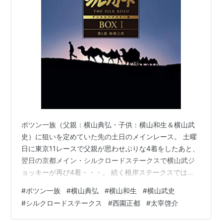
第6
2001年2
京都 芝
トロットス
牡
蛯名正義
回
月4日
1200
ター
5
第7
2002年2
京都 芝
ゲイリーフ
牡
小林徹弥
回
月3日
1200
ラッシュ
9
第8
2003年2
京都 芝
テイエムサ
牡
秋山真一郎
回
月9日
1200
ンデー
7
第9
2004年2
京都 芝
キーンラン
牡
アンドレアス・ス
回
月8日
1200
ドスワン
5
ボリッチ
第
2005年2
京都 芝
プレシャス
牡
蛯名正義
ポツン一族（父親：横山典弘・子供：横山和生＆横山武
10
月6日
1200
カフェ
6
史）に狙いを定めていた先の土日のメインレース。 土曜
回
日に東京11レースで父親が思わせぶりな4着をしたあと、
第
2006年2
京都 芝
タマモホッ
牡
渡辺薫彦
翌日の京都メイン・シルクロードステークスで横山武ジ
11
月5日
1200
トプレイ
5
ョッキーが再び4着・・・。 続く根岸ステークスでは
回
「一族最後の砦」が1着したとはいえ、6番人気と4番人気
#
ポツン一族
#
横山典弘
#
横山和生
#
横山武史
第
2007年2
京都 芝
エムオーウ
牡
小牧太
のワイド配当が1220円しかつかずため息ポツリ。 競馬ド
12
月4日
1200
イナー
6
#
シルクロードステークス
#
西園正都
#
太宰啓介
ラマ「ザ・ロイヤルファミリー」、アニメのウマ娘「シ
回
ンデレラグレイ」が放送されていた昨秋。それらをきっ