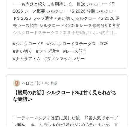
――もうひと絞りにも期待して。 目次 シルクロードS
2026 レース概要 シルクロードS 2026 枠順 シルクロー
ドS 2026 ラップ適性・追い切り シルクロードS 2026 過
去レース傾向 シルクロードS 2026 レース傾向分析&考察
シルクロードステークス 2026 予想印は!? ホネ的注目馬
各馬評価まとめ ◎ナムラアトム / ☆ダノンマッキンリー
#
シルクロードS
#
シルクロードステークス
#
G3
競馬予想のホネX 1月31日(土)追い切り注目馬はこちら ・
#
追い切り
#
ラップ適性
#
レース傾向
【追い切り注目馬】【舞鶴S】他 京都競馬 ・【追い切り
#
ナムラアトム
#
ダノンマッキンリー
注目馬】【クロッカスS】【白嶺S】他 東京競馬 ・【追
い切り注目馬】【巌流島S】【平尾台特別】他 小倉競馬 2
月1日(日…
•
へほは日記
6ヶ月前
【競馬のお話】シルクロードSは甘く見られがち
な馬狙い