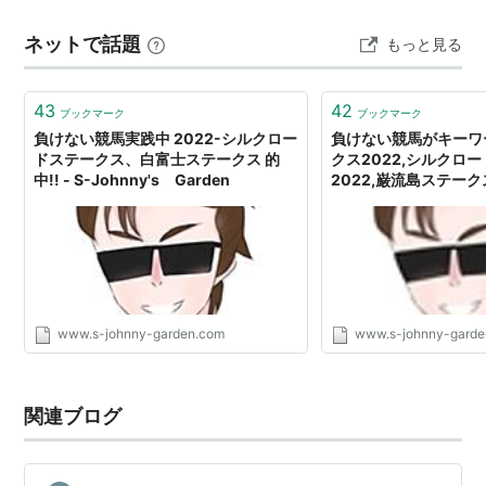
第
2008年2
京都 芝
ファイング
牡
幸英明
かけに馬券を買い始めた人がお手軽に的中馬券を得られ
13
月10日
1200
レイン
5
ネットで話題
もっと見る
るように人気サイドに寄った着順管理がなされ過ぎたこ
回
とで、メインレースの平均配当が下が…
第
2009年2
京都 芝
アーバンス
牡
福永祐一
43
42
14
月8日
1200
トリート
5
ブックマーク
ブックマーク
回
負けない競馬実践中 2022-シルクロー
負けない競馬がキーワ
ドステークス、白富士ステークス 的
クス2022,シルクロ
第
2010年2
京都 芝
アルティマ
牝
横山典弘
中!! - S-Johnny's Garden
2022,巌流島ステークス
15
月7日
1200
トゥーレ
6
S-Johnny's Garde
回
第
2011年1
京都 芝
ジョーカプ
牡
藤岡康太
16
月29日
1200
チーノ
5
回
第
www.s-johnny-garden.com
2012年1
京都 芝
ロードカナ
牡
福永祐一
www.s-johnny-garde
17
月28日
1200
ロア
4
回
関連ブログ