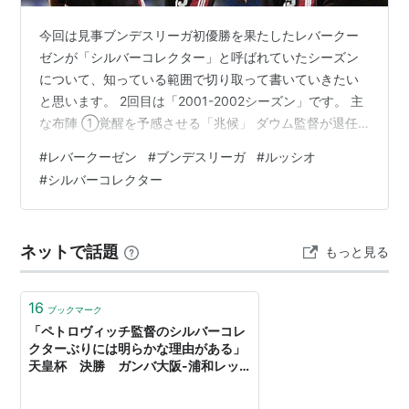
今回は見事ブンデスリーガ初優勝を果たしたレバークー
ゼンが「シルバーコレクター」と呼ばれていたシーズン
について、知っている範囲で切り取って書いていきたい
と思います。 2回目は「2001-2002シーズン」です。 主
な布陣 ①覚醒を予感させる「兆候」 ダウム監督が退任
し、フランクフルトやボーフムで攻撃サッカーを展開し
#
レバークーゼン
#
ブンデスリーガ
#
ルッシオ
ていたトップメラー監督を招聘。2000-2001シーズンは
#
シルバーコレクター
中盤に首位に立つも、最終的に4位に終わる等力を持って
いながらも勝負弱さが目立ちましたが、冬の移籍でプラ
センテとルッシオという守備の要を獲得し、ブルガリア
ネットで話題
もっと見る
リーグで頭角を現していたベルバトフを獲得、ルッシ
オ、プラセンテはレギュラーと…
16
ブックマーク
「ペトロヴィッチ監督のシルバーコレ
クターぶりには明らかな理由がある」
天皇杯 決勝 ガンバ大阪-浦和レッ
ズ