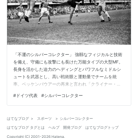
「不運のシルバーコレクター」 強靱なフィジカルと技術
を備え、守備にも攻撃にも長けた万能タイプの大型MF。
長身を活かした迫力のヘディングとパワフルなミドルシ
ュートを武器とし、高い戦術眼と運動量でチームを統
率。ベッケンバウアーの再来と言われ「クライナー・カ
イザー（小皇帝）」の異名で呼ばれたのが、ミヒャエ
#
ドイツ代表
#
シルバーコレクター
ル・バラック（ Michael Ballack ）だ。 カイザースラウ
テルンで頭角を現し、バイエルン・ミュンヘン、チェル
シーといった強豪クラブで活躍。リーグ制覇や国内カッ
はてなブログ
>
スポーツ
>
シルバーコレクター
プ優勝など、数々のタイトル獲得に中心的役割を果し
はてなブログ タグとは
ヘルプ
開発ブログ
はてなブログトップ
た。またドイツ代表でも主力を務め、06年W杯では旧東
独出身の選手として初めてキャプ…
Copyright (C) 2001-
2026
Hatena.