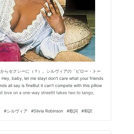
朝からセクシーに（？）。シルヴィアの「ピロー・トー
 baby, let me stayI don't care what your friends
ds all say is fineBut it can't compete with this pillow
nd love on a one-way streetIt takes two to tango,
k
#
シルヴィア
#
Silvia Robinson
#
歌詞
#
和訳