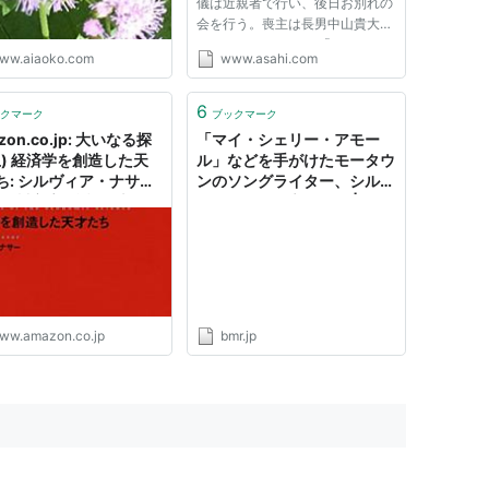
儀は近親者で行い、後日お別れの
かしい曲」と「思い出」
会を行う。喪主は長男中山貴大
終活」
（きだい）さん。 「ロス・イ
ww.aiaoko.com
www.asahi.com
ンディオス＆シルヴィア」のボー
カルとして「別れても好きな人」
「うそよ今夜も」などを歌った。
6
クマーク
ブックマーク
菅原洋一さんとのデュエット曲
zon.co.jp: 大いなる探
「マイ・シェリー・アモー
「...
上) 経済学を創造した天
ル」などを手がけたモータウ
ち: シルヴィア・ナサー
ンのソングライター、シルヴ
, 徳川家広 (翻訳): 本
ィア・モイが亡くなる | bmr
ww.amazon.co.jp
bmr.jp