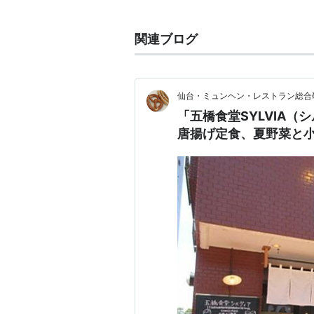
「別れても好きな人」が大ヒットし
シルヴィア
関連ブログ
(
映画
)
【
しるう゛いあ
リスト::外国の映画::題名::さ行
原題:SYLVIA
仙台・ミュンヘン・レストラン総
「五橋食堂SYLVIA（
監督： クリスティーン・ジェフス Christi
唐揚げ定食、夏野菜と
製作： アリソン・オーウェン Alison O
脚本： ジョン・ブラウンロウ John Brow
音楽： ガブリエル・ヤーレ Gabriel Yar
撮影： ジョン・トゥーン John Toon (
出演： グウィネス・パルトロウ Gwyneth 
ダニエル・クレイグ Daniel Crai
ジャレッド・ハリス Jared Harri
ブライス・ダナー Blythe Danner
マイケル・ガンボン Michael Gam