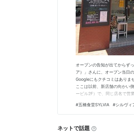
アミラ・カサール Amira Casar a
アンドリュー・ハヴィル Andrew Ha
ルーシー・ダヴェンポート Lucy D
リディ・ハラウェイ Liddy Hollow
デイヴィッド・バーキン David Bi
アリソン・ブルース Alison Bruc
ジュリアン・ファース Julian Fir
ジェレミー・フォウルズ Jeremy Fo
オープンの告知が出てからずっ
マイケル・ミアース Michael Mear
ア）」さんに、オープン当日の
Googleにもクチコミはあ
アンソニー・ストラチャン Anthony 
ここは以前、新店舗の向かい側の
ービル2F）で、同じ店名で営業
た。本日オープンの新店舗の
#
五橋食堂SYLVIA
#
シルヴィ
息子さんご本人から聞きまし
プンするってすばらしいですね！
ネットで話題