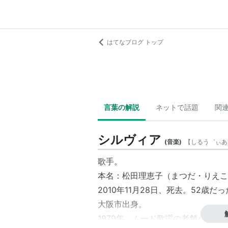
はてなブログ トップ
言葉の解説
ネットで話題
関
シルヴィア
(
音楽
)
【
しるう゛ぃあ
歌手。
本名：松田理恵子（
まつだ・りえこ
2010年11月28日、死去。52歳だ
大阪市出身。
1979年、ムード歌謡の老舗バンド