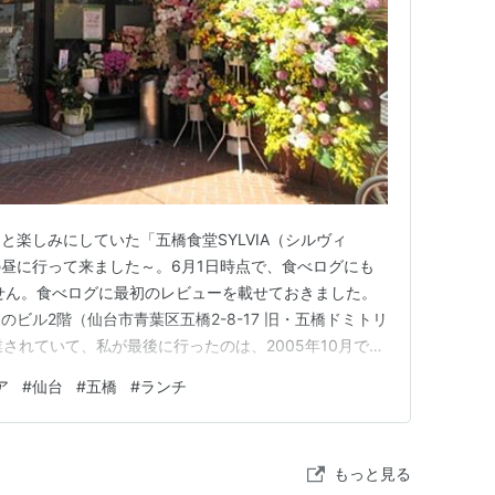
s Assia Wevill
vill as David Wevill
avenport as Doreen
ay as Martha Bergstrom
rkin as Morecambe
e as Elizabeth
th as James Michie
wlds as Mr. Robinson
と楽しみにしていた「五橋食堂SYLVIA（シルヴィ
s as Charles Langridge
昼に行って来ました～。6月1日時点で、食べログにも
りません。食べログに最初のレビューを載せておきました。
Strachan as Michael Boddy
ビル2階（仙台市青葉区五橋2-8-17 旧・五橋ドミトリ
されていて、私が最後に行ったのは、2005年10月でし
オーナーは、旧店舗のオーナーの息子さんなんですって。
ア
#
仙台
#
五橋
#
ランチ
た。お父様が築き上げた五橋の名店を、息子さんが再オー
 11…
もっと見る