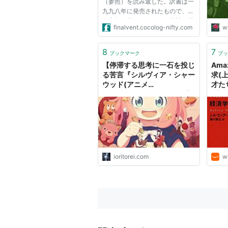
（参照）を読み返した。訳書は一
「懐
九九八年に発売されたもので、も
と「
う七年も前になる。その後読み継
finalvent.cocolog-nifty.com
w
がれているふうもないので事実上
絶版になったようだが、アマゾン
の古書では安価に手に入る。文庫
8
7
ブックマーク
ブッ
で復刻されるかもしれない。 ...
【停滞する思考に一石を投じ
Ama
る苦言『シルヴィア・シャー
求(
ウッド(アニメ
才た
「SPY×FAMILY」より)』】
(著)
声にできない本音を言葉
に…。#76 - ioritorei’s blog
ioritorei.com
w