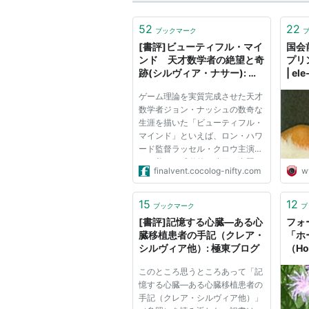
52
22
ブックマーク
[書評]ビューティフル・マイ
国会
ンド 天才数学者の絶望と奇
プリ
跡(シルヴィア・ナサー): 極
| ele
東ブログ
ゲーム理論を実質完成させた天才
数学者ジョン・ナッシュの数奇な
生涯を描いた「ビューティフル・
マインド」といえば、ロン・ハワ
ード監督ラッセル・クロウ主演
の、美しく感動的な映画（参照）
finalvent.cocolog-nifty.com
w
が有名で、本書「ビューティフ
ル・マインド 天才数学者の絶望
と奇跡(シルヴィア・ナサー)」
15
12
ブックマーク
ブ
（参照）はその原作とも思われが
[書評]記憶する心臓―ある心
フォー
ち...
臓移植患者の手記（クレア・
「ホ
シルヴィア他）: 極東ブログ
（Ho
文」1
このところ思うところあって「記
（Sy
憶する心臓―ある心臓移植患者の
強！
手記（クレア・シルヴィア他）」
Ari