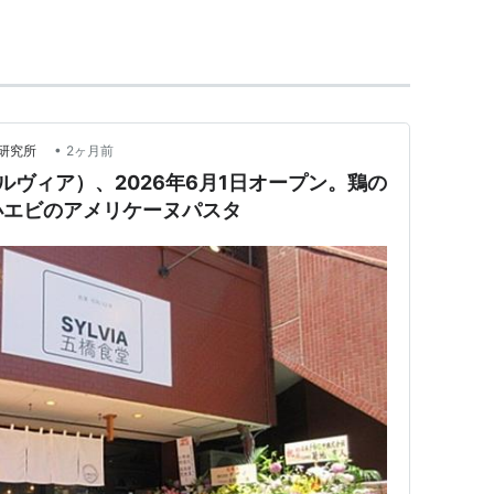
た。
】
•
合研究所
2ヶ月前
シルヴィア）、2026年6月1日オープン。鶏の
ne Jeffs (Directed by)
小エビのアメリケーヌパスタ
wen (producer)
nlow (Writing credits)
ed (Original Music by)
Cinematography by)
Paltrow as Sylvia Plath
g as Ted Hughes
s as Al Alvarez
 as Aurelia Plath
bon as Professor Thomas