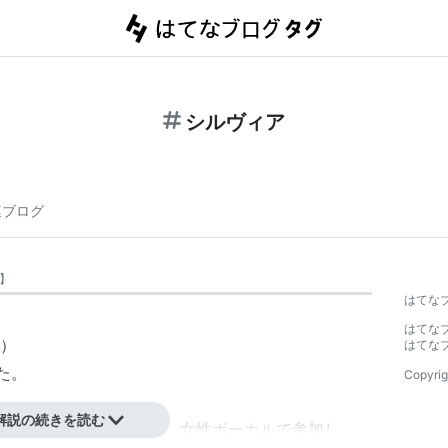
シルヴィア
連ブログ
】
はてな
はてな
）
はてな
った。
Copyrig
解説の続きを読む
、
ロス・インディオス
に、女性ボーカルで参加し、