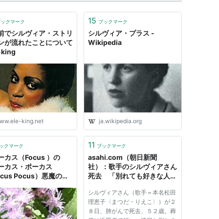
15
ブックマーク
ブックマーク
前でシルヴィア・ストリ
シルヴィア・プラス -
ンが流れたことについて
Wikipedia
-king
ww.ele-king.net
ja.wikipedia.org
11
ックマーク
ブックマーク
カス（Focus ）の
asahi.com（朝日新聞
ーカス・ポーカス
社）：歌手のシルヴィアさん
cus Pocus）悪魔の呪
死去 「別れても好きな人」
971年 と 「シルヴィア
- おくやみ・訃報
シルヴィアさん（歌手＝本名松田
lvia）」1973年が最
理恵子〈まつだ・りえこ〉）が２
【名曲・名盤】 -
８日、肺がんで死去、５２歳。葬
gato 毎日幸せを感じる