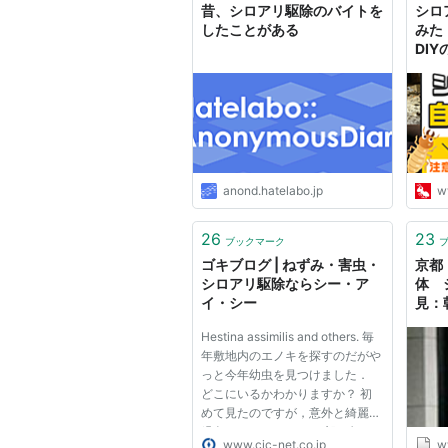
昔、シロアリ駆除のバイトを
シロ
したことがある
みた
DIY
anond.hatelabo.jp
w
26
23
ブックマーク
ゴキブログ | ねずみ・害虫・
京都
シロアリ駆除ならシー・ア
体 
イ・シー
見：
Hestina assimilis and others. 毎
年敷地内のエノキを探すのだがや
っと今年幼虫を見つけました．
どこにいるかわかりますか？ 初
めて見たのですが，意外と綺麗な
緑色をしています． 頭部の角？
www.cic-net.co.jp
w