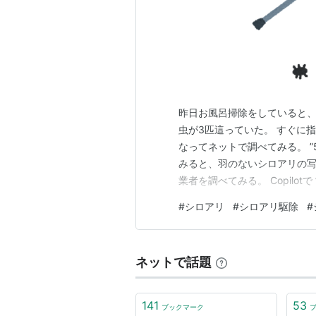
昨日お風呂掃除をしていると、
虫が3匹這っていた。 すぐに
なってネットで調べてみる。 ”
みると、羽のないシロアリの
業者を調べてみる。 Copilo
ると、二つほどの聞いたことな
#
シロアリ
#
シロアリ駆除
#
をチェックする。 最初に出て
点。 書き込みもどれも細かく
ネットで話題
141
53
ブックマーク