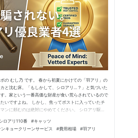
ボの むし乃 です。 春から初夏にかけての「羽アリ」の
フカと沈む床。「もしかして、シロアリ…？」と気づいた
ます。家という一番高価な財産が食い荒らされているので
たいですよね。 しかし、焦ってポストに入っていたチ
マンに頼むのは絶対にやめてください。 シロアリ駆除
」の作業になるため、不安を煽って数百万円を請求する悪
シロアリ110番
#
キャッツ
。 この記事では、むし乃が厳選した「料金が明瞭で、
サンキョークリーンサービス
#
費用相場
#
羽アリ
応している優良業者4社…