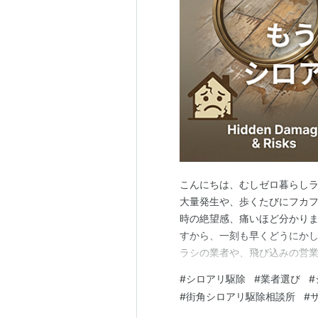
こんにちは、むしゼロ暮らしラ
大量発生や、歩くたびにフカ
時の絶望感、痛いほど分かり
すから、一刻も早くどうにかし
ラシの業者や、飛び込みの営業
は床下という「見えない場所
#
シロアリ駆除
#
業者選び
#
徳業者が未だに後を絶ちません
#
街角シロアリ駆除相談所
#
実績があり、無料見積もりに対