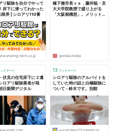
アリ駆除を自分でやって
橋下徹市長ｖｓ．藤井聡・京
！床下に潜ってわかった
大大学院教授で盛り上がる
の限界 | シロアリ110番
「大阪都構想」。メリットは
「シロアリ駆除」ができるこ
とではないか
ww.sharing-tech.co.jp
gendai.media
13
ブックマーク
ブックマーク
・伏見の住宅床下に２遺
シロアリ駆除のアルバイトを
シロアリ駆除業者が発
していた時の話と白蟻駆除に
朝日新聞デジタル
ついて - 鈴木です。別館
ww.asahi.com
suzukidesu23.hateblo.jp