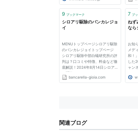
の感じは昔オオムラサキ幼虫を育
てたことを思い出し，わくわくし
ます． ただ特定外来なんで飼育
9
7
ブックマーク
ブッ
は出来ませんよ． ついでに，ニ...
シロアリ駆除のバンカレジョ
ねず
イ
なら
MENUトップページシロアリ駆除
お知らせ
のバンカレジョイトップページ
メデ
シロアリ駆除中部白蟻研究所の評
和！
判は？口コミや特徴、料金など徹
した2
底解説！2024年8月14日シロア
ャンネ
リ駆除マンションなのにシロアリ
メデ
bancarella-gioia.com
w
が発生する？原因と対処法を徹底
和！
解説！2024年8月14日シロアリ
202
駆除羽アリが家の中に発生する原
川支
因は？侵入経路や対処法を徹底解
202
説！20...
ネル更
関連ブログ