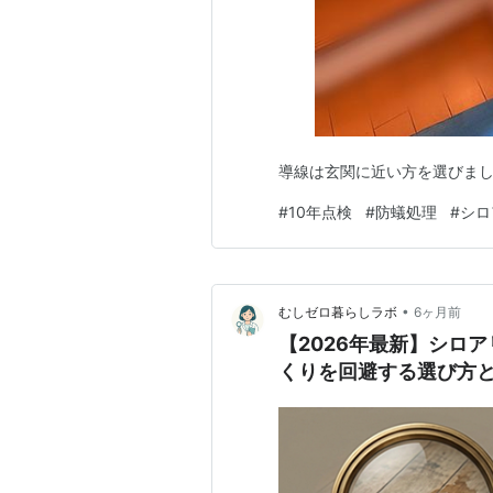
導線は玄関に近い方を選びまし
#
10年点検
#
防蟻処理
#
シロ
•
むしゼロ暮らしラボ
6ヶ月前
【2026年最新】シロ
くりを回避する選び方