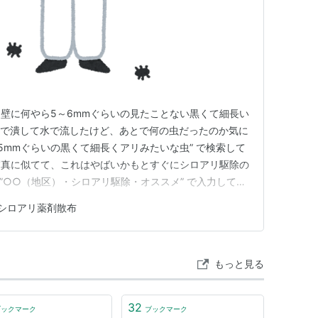
壁に何やら5～6mmぐらいの見たことない黒くて細長い
指で潰して水で流したけど、あとで何の虫だったのか気に
5mmぐらいの黒くて細長くアリみたいな虫” で検索して
写真に似てて、これはやばいかもとすぐにシロアリ駆除の
tで ”○○（地区）・シロアリ駆除・オススメ” で入力してみ
い会社の名前が出てきたので、その会社のHPや口コミ
シロアリ薬剤散布
きた会社の口コミが、49件中なんと☆五つが49件の満
…
もっと見る
32
ブックマーク
ブックマーク