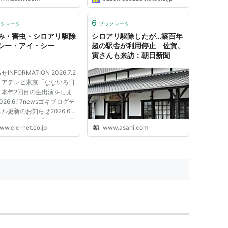
6
クマーク
ブックマーク
み・害虫・シロアリ駆除
シロアリ駆除したが…築百年
シー・アイ・シー
超の駅舎が利用停止 佐賀、
寅さんも来訪：朝日新聞
INFORMATION 2026.7.2
ィアテレビ東京「なないろ日
」本年2回目の生出演をしま
026.6.17newsゴキブログチ
ル更新のお知らせ2026.6.8
ィアテレビ東京「なないろ日
ww.cic-net.co.jp
www.asahi.com
」に出演しました
6.6.1newsアクアテック神奈
店の移転について
6.5.27newsゴキブログチャン
新のお知らせ 一覧...