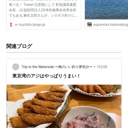
食べる！ Tweet 元首相にして 釣魚議員連盟
会長、(公益財団法人)日本釣振興会名誉会長
でもある 麻生太郎さんが、シロギス釣りに挑
戦されました。 「原発事故のせいで東京湾で
e-tsuribito.blogo.jp
aquarelax.hatenablo
釣りする人が減っている」という話を聞き
「それじゃ、俺が...
関連ブログ
•
Trip to the Waterside 〜梅のいい釣り夢気分〜
15日前
東京湾のアジはやっぱりうまい！