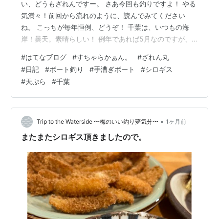
い、どうもざれんですー。 さあ今回も釣りですよ！ やる
気満々！前回から流れのように、読んでみてください
ね。 こっちが毎年恒例、どうぞ！ 千葉は、いつもの海
岸！曇天。素晴らしい！ 例年であれば5月なのですが、
それでも海上は暑い。7月にもなりますと、太陽ギラギラ
#
はてなブログ
#
すちゃらかぁん。
#
ざれん丸
なことがあれば恐らく燃え尽きるでしょう。今回は梅雨
#
日記
#
ボート釣り
#
手漕ぎボート
#
シロギス
だ台風だと、散々延期を食らった結果にここまでなだれ
#
天ぷら
#
千葉
込みましたから、生態の変化にも期待ですよ！ ボートの
方に今年の釣果を聞きますと、6月の台風前にシロギスが
かなり釣れていたとのこと！本当は私だって6月中に行き
たかったですよ！ お天気もあれば、法…
•
Trip to the Waterside 〜梅のいい釣り夢気分〜
1ヶ月前
またまたシロギス頂きましたので。