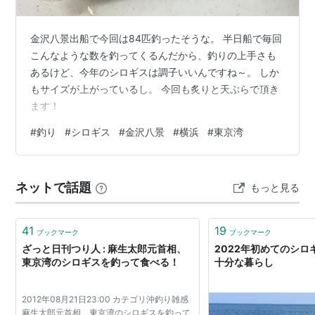
金沢八景出船で今回は84匹釣ったそうな。 半日船で毎回
こんなような数を釣ってくるんだから、釣りの上手さも
あるけど、今年のシロギスは調子いいんですね～。 しか
もサイズが上がっているし。 今回も炙りと天ぷらで頂き
ます！
#
釣り
#
シロギス
#
金沢八景
#
横浜
#
東京湾
ネットで話題
もっと見る
41
19
ブックマーク
ブックマーク
ざっと日刊つり人 : 麻生太郎元首相、
2022年初めてのシロギ
東京湾のシロギスを釣って食べる！
十分な暮らし
2012年08月21日23:00 カテゴリ沖釣り雑感
麻生太郎元首相、東京湾のシロギスを釣って