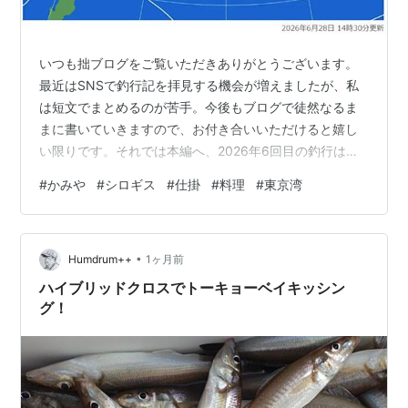
いつも拙ブログをご覧いただきありがとうございます。
最近はSNSで釣行記を拝見する機会が増えましたが、私
は短文でまとめるのが苦手。今後もブログで徒然なるま
まに書いていきますので、お付き合いいただけると嬉し
い限りです。それでは本編へ、2026年6回目の釣行は梅
雨空の東京湾へ出陣です。6月29日月曜日、羽田「かみ
#
かみや
#
シロギス
#
仕掛
#
料理
#
東京湾
や」さんへシロギス釣りに計5名で訪問。マダコにアナゴ
と船宿さんの金看板が大盛況な中、少し落ち着くタイミ
ングを見計らってお願いしたショート便のリクエスト乗
•
合船です。過去2年間の釣行を振り返り、今回は正月に頂
Humdrum++
1ヶ月前
いたシロギス竿で1本竿、浅めの水深想定で天秤仕掛け。
ハイブリッドクロスでトーキョーベイキッシン
天秤も久々に購入した線径細めのモノを…
グ！