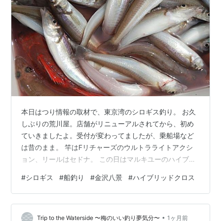
本日はつり情報の取材で、東京湾のシロギス釣り。 お久
しぶりの荒川屋。店舗がリニューアルされてから、初め
ていきましたよ。受付が変わってましたが、乗船場など
は昔のまま。 竿はFリチャーズのウルトラライトアクシ
ョン、リールはセドナ。 この日はマルキユーのハイブリ
ッドクロスを使います。名まえの響きががカッコいい！
#
シロギス
#
船釣り
#
金沢八景
#
ハイブリッドクロス
なんかの武器みたい。クロスはcrossかclothかどっちだろ
と思ったら、crossなのね。 詳しくはマルキユーのサイト
へ。 隣の弁天屋には近田編集部員の姿。こちらはマゴチ
•
取材だそうです。マゴチも好調なので8月1日号を楽しみ
Trip to the Waterside 〜梅のいい釣り夢気分〜
1ヶ月前