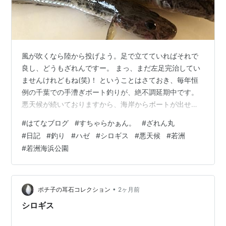
風が吹くなら陸から投げよう。足で立てていればそれで
良し、どうもざれんですー。 まっ、まだ左足完治してい
ませんけれどもね(笑)！ ということはさておき、毎年恒
例の千葉での手漕ぎボート釣りが、絶不調延期中です。
悪天候が続いておりますから、海岸からボートが出せな
いんですね。仕方ないお話です。 ならばと、千葉まで行
#
はてなブログ
#
すちゃらかぁん。
#
ざれん丸
かずに、一旦近場で釣りをするところから始めようじゃ
#
日記
#
釣り
#
ハゼ
#
シロギス
#
悪天候
#
若洲
ないかと立ち上がりましたよ！ いざ若洲！そんなノリ
#
若洲海浜公園
で、どうぞ！ 若洲海浜公園！ウワァナンテヨイオテンキ
ナンダ。 雨が降っている！きっと釣り人が少なく、余裕
を持って海に挑めるだろう！ 風が吹いている！きっと波
の揺らめきで、魚(ギョ)が沢山流れて…
•
ポチ子の耳石コレクション
2ヶ月前
シロギス