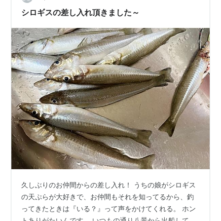
にしましょう。 さて、釣りの方ですが、好調そのもの。
シロギスの差し入れ頂きました～
アタリも多いし、型…
久しぶりのお仲間からの差し入れ！ うちの娘がシロギス
の天ぷらが大好きで、お仲間もそれを知ってるから、釣
ってきたときは『いる？』って声をかけてくれる。 ホン
トありがたいんです。 いつもの通り八景から出船して、