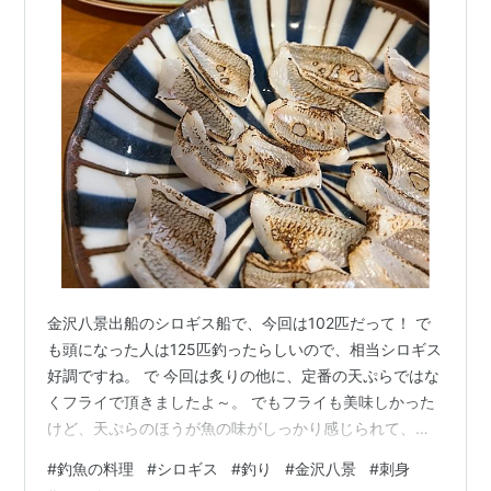
金沢八景出船のシロギス船で、今回は102匹だって！ で
も頭になった人は125匹釣ったらしいので、相当シロギス
好調ですね。 で 今回は炙りの他に、定番の天ぷらではな
くフライで頂きましたよ～。 でもフライも美味しかった
けど、天ぷらのほうが魚の味がしっかり感じられて、ワ
タシ的には天ぷらのほうが好みかな。 ⚽ ポルトガルvsス
#
釣魚の料理
#
シロギス
#
釣り
#
金沢八景
#
刺身
ペイン 0-1 もっとスペインが押せ押せで行くかな？と思