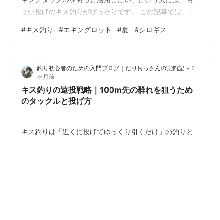
ょい投げのキス釣りがぴったりです。 この記事では、エ
ギングロッドを使ってキスを狙う方法、仕掛けの選び
#
キス釣り
#
エギングロッド
#
夏
#
シロギス
方、必要な道具、釣り方のコツまでわかりやすく解説し
ます。初心者はもちろん、エギングの合間にお土産を狙
いたい釣り人にもおすすめです。 【エギングロッドはキ
•
釣り初心者のための入門ブログ｜だりおっさんの実釣記
2
ス釣りに使えるのか】 【エギングロッドでキスを狙うメ
ヶ月前
リット】 【使いやすいエギングロッドの条件】 【リール
キス釣りの遠投戦略｜100m先の群れを狙うため
とラインの選び方】 【キス釣りに必要なちょい…
のタックルと投げ方
キス釣りは「近くに投げてゆっくり引くだけ」の釣りと
思われがちですが、釣果に差が出る場面では遠投力が大
きな武器になります。特に夏のサーフや人の多い堤防で
は、手前の魚がスレていたり、群れが沖のかけ上がりに
固まっていたりすることがあります。そんな時に100m前
後の距離を安定して探れると、釣れる魚の数もサイズも
#
シロギス
#
釣り
#
遠投
変わります。 この記事では、遠くのキスを狙うための
竿・リール・ライン・天秤・仕掛けの選び方から、飛距