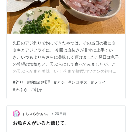
先日のアジ釣りで釣ってきたやつは、その当日の夜にタ
タキとアジフライに。 今回は血抜きが非常に上手くい
き、いつもよりもさらに美味しく頂けました♪ 翌日は息子
の希望の塩焼きと、天ぷらにして食べてみましたが、こ
の天ぷらがまた美味しい！ 今まで鮮度バツグンの釣りア
ジはフライがヤバいと思っていましたが、これは天ぷら
#
釣り
#
釣魚の料理
#
アジ
#
シロギス
#
フライ
もヤバいですね。 ちなみに天ぷらは冷凍保存してあった
#
天ぷら
#
刺身
シロギスとの2種盛りで。 こういう美味しい魚たちは家
族に喜ばれるのでいいですね！
•
すちゃらかぁん。
20日前
お魚さんがいると信じて。