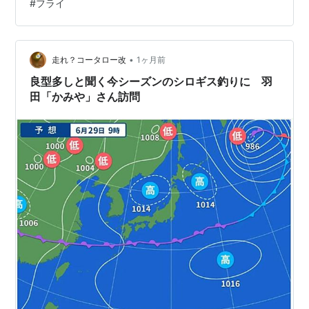
#
フライ
っていたけど。昨日の2試合と比べると、レベルは確かに
あるけど鬼気迫るものは感じられなかったかな。 ⚽ アメ
リカvsベルギー 1-4 これは仕事で見れていないですけ
ど、これで良かったんだろうね。 ベルギーもイヤな思い
•
走れ？コータロー改
1ヶ月前
をしただろ…
良型多しと聞く今シーズンのシロギス釣りに 羽
田「かみや」さん訪問