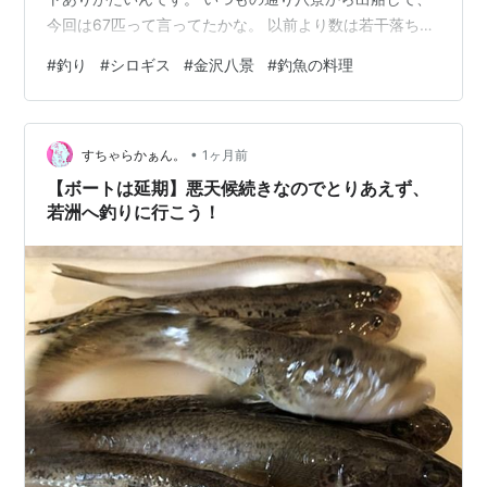
今回は67匹って言ってたかな。 以前より数は若干落ちた
ようだけど、カタが良くなった感じだね。 うちはいつも
#
釣り
#
シロギス
#
金沢八景
#
釣魚の料理
子供が食べやすいように骨を外して切り身での天ぷらに
しちゃうんですけど、鮮度の良いシロギスの天ぷらは、
ふわふわで上品で最高ですな ♪ ⚽ まさかまさか！ オラン
•
ダとドイツも敗退。日本と戦ったオランダは応援してた
すちゃらかぁん。
1ヶ月前
んだけど、残念。 決勝はフランスvsアルゼンチンと予想
【ボートは延期】悪天候続きなのでとりあえず、
するけど、日本を破ったブラ…
若洲へ釣りに行こう！