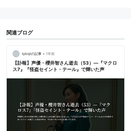
モンド・パール --> ポケモンリーグ --> 
チャンピオン
リスト::ポケモン
 --> 第4世代 --> ポケットモンスター ハート
ゴールド・ソウルシルバー --> 
シント遺跡案内人
リスト::ポケモン
 --> 第5世代 --> ポケットモンスター ブラッ
ク・ホワイト --> 
休暇中
関連ブログ
『ポケットモンスター』シリーズの登場人物。
•
tykojiの記事
1年前
メインは『ダイヤモンド・パール』だが、その後の作品
【訃報】声優・櫻井智さん逝去（53）—『マクロ
にもゲスト出演している。シンオウ地方のポケモンリー
ス7』『怪盗セイント・テール』で輝いた声
グでチャンピオンを務める。シリーズ初めての女性チャ
ンピオン。カンナギタウンの長老の孫でもある。
ゲーム中ではチャンピオンの身分を隠しながら、主人公
に対し積極的に助言や助力をする。
考古学者でもあり、ポケモンの神話を調べている。
所持ポケモン