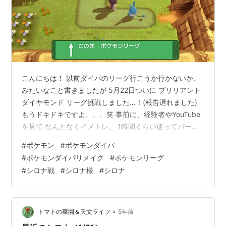
こんにちは！ 以前ダイパのリーグ行こうか行かないか、
みたいなこと書きましたが 5月22日ついに ブリリアント
ダイヤモンド リーグ挑戦しました…！(報告遅れました)
もうドキドキですよ、、、笑 事前に、経験者やYouTube
を見て なんとなくイメトレ。 1時間くらい使ってパーテ
ィーの強化と くすりとかドーピング剤を準備して、 いざ
#
ポケモン
#
ポケモンダイパ
リーグ！！ -----------pikapika------------- リョウはま
#
ポケモンダイパリメイク
#
ポケモンリーグ
だ気持ちに余裕があり、 最初のスクショは撮ってまし
#
シロナ戦
#
シロナ様
#
シロナ
た。笑 ここぞって時に 「あーあのわざ、ここで使いたい
～！」 って思うこともあって、 四天王毎回倒すたびに何
かしらわざマシン覚えさせ…
•
トマトの菜園＆天文ライフ
5年前