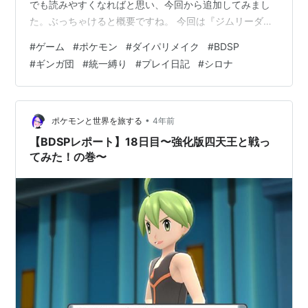
でも読みやすくなればと思い、今回から追加してみまし
た。ぶっちゃけると概要ですね。 今回は『ジムリーダー
とギンガ団ビル』を攻略していきます。 ②.前回のあら
#
ゲーム
#
ポケモン
#
ダイパリメイク
#
BDSP
すじ ウリムーとサイホーンを新しい仲間に加えた定規。
#
ギンガ団
#
統一縛り
#
プレイ日記
#
シロナ
これで地面統一縛りの手持ちがハヤシガメと合わせて3体
になったぞ！！ ③.ストーリーを進めます 最近は地下に
潜っていたので、お忘れでしょうが、ただいま『ハクタ
イシティ』に来ております。 写真中央上のギンガ団のビ
•
ポケモンと世界を旅する
4年前
ルへ殴り込みに行こうと思いま…
【BDSPレポート】18日目〜強化版四天王と戦っ
てみた！の巻〜