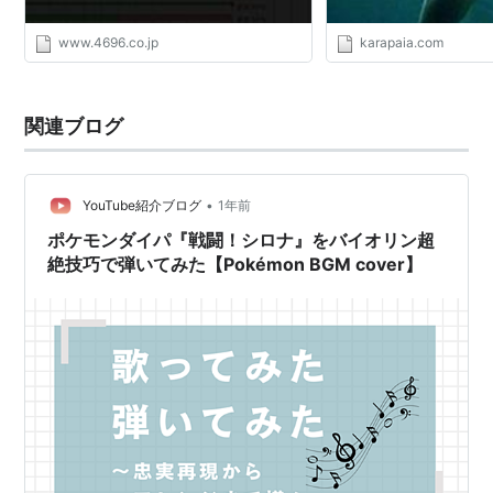
括弧内はあるイベントを終了した後に挑戦したときのレ
www.4696.co.jp
karapaia.com
ベル。
ブラック・ホワイト
関連ブログ
サザナミタウンにあるカトレアの別荘で春・夏に戦え
る。BGMはダイヤモンド・パール・プラチナと同じ曲
がアレンジされて使われている。
•
YouTube紹介ブログ
1年前
ポケモンダイパ『戦闘！シロナ』をバイオリン超
使用ポケモン
Lv.
タイプ
絶技巧で弾いてみた【Pokémon BGM cover】
ミカルゲ
75
ゴースト/あく
ウォーグル
75
ノーマル/ひこう
シビルドン
75
でんき
ルカリオ
75
かくとう/はがね
ミロカロス
75
みず