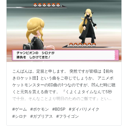
こんばんは。定規と申します。 突然ですが皆様は【前向
きロケット団】という曲をご存じでしょうか。 アニメポ
ケットモンスターのED曲の1つなのですが、凹んだ時に聴
くと元気を貰える曲です。 『くよくよタイムなんて5秒
で十分。そんなことより明日のためのご飯です』という
歌詞は失敗を引きずりやすい筆者にとって支えになる言
#
ゲーム
#
ポケモン
#
BDSP
#
ダイパリメイク
葉として胸に刻んでいます。 ということで、今回も
#
シロナ
#
ガブリアス
#
フライゴン
BDSPのプレイ日記を更新していきます。 ①.今回の内容
シロナ戦をじっくりお届けします。 やっぱりチャンピオ