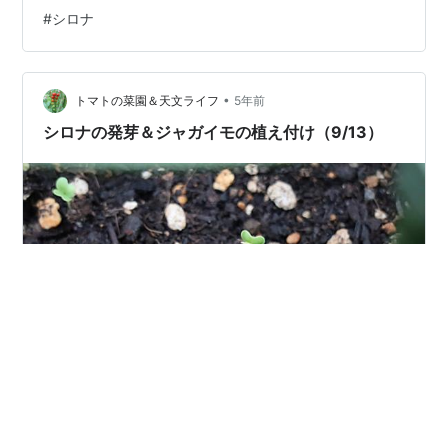
ジャガイモの植え付け＆シロナの間引き（9/18） 9月18
#
シロナ
日に間引きをしてからは、全くブログに登場していなか
ったようです。 10月に大発生したヨトウムシの被害は受
けずに済んでいたと思います。 防虫ネットを開けまし
•
た。 ある程度株が大きくなっていますが、葉が穴だらけ
トマトの菜園＆天文ライフ
5年前
になっています。 よく見ると、今シーズン初めて発生し
シロナの発芽＆ジャガイモの植え付け（9/13）
た、名前が分か…