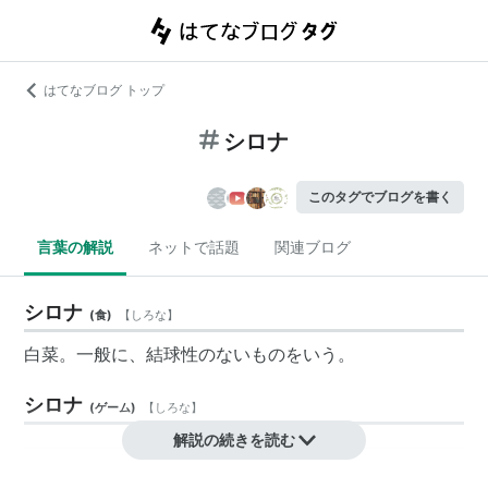
はてなブログ トップ
シロナ
このタグでブログを書く
言葉の解説
ネットで話題
関連ブログ
シロナ
(
食
)
【
しろな
】
白菜
。一般に、
結球性
のないものをいう。
シロナ
(
ゲーム
)
【
しろな
】
解説の続きを読む
リスト::ポケモン
 --> 第4世代 --> ポケットモンスター ダイヤ