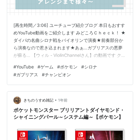
ガブリアス
77
ドラゴン/じめん
ブラック2・ホワイト2
[再生時間／3:06] ユーチューブ紹介ブログ 本日もおすす
ED後に、同じくサザナミタウンのカトレア別荘で春に
めYouTube動画をご紹介します みどころＣｈｅｃｋ！ ★
戦える。BGMはブラック・ホワイトと同じ。
ダイパの名曲シロナ戦をバイオリンで演奏★前奏部分か
ら演奏なので惹き込まれます★あぁ…ガブリアスの悪夢
使用ポケモン
Lv.
タイプ
が蘇る… 【ウィル - ViolinChannelさん】の動画です クラ
シックからゲーム音楽まで 様々な音楽をバイオリンで演
ミカルゲ
76
ゴースト/あく
#
YouTube
#
ゲーム
#
ポケモン
#
シロナ
奏されています 自分はダイアモンド・パールはリメイク
#
ガブリアス
#
チャンピオン
グレイシア
76
こおり
版の ブリリアントダイアモンドの方しか やったことはな
いのですが （結構酷評されてたリメイクでしたが自分は
トゲキッス
76
ノーマル/ひこう
そもそも原版やってないので楽しめました） この動画の
ルカリオ
76
かくとう/はがね
曲が流れるシロナ戦は苦戦しました いつものチ…
•
きちのうすめ雑記
1年前
ミロカロス
76
みず
ポケットモンスター ブリリアントダイヤモンド・
シャイニングパール～システム編～【ポケモン】
ガブリアス
78
ドラゴン/じめん
サン・ムーン