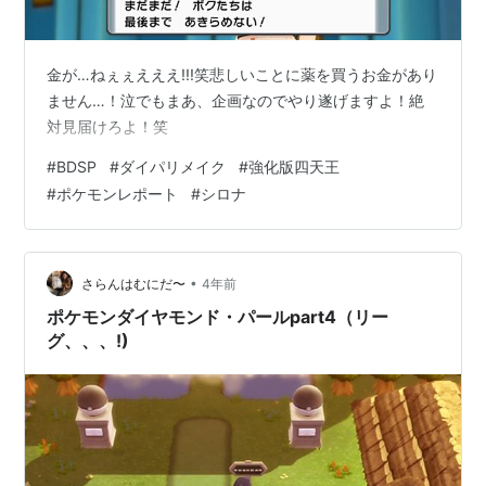
金が…ねぇぇえええ!!!笑悲しいことに薬を買うお金があり
ません…！泣でもまあ、企画なのでやり遂げますよ！絶
対見届けろよ！笑
#
BDSP
#
ダイパリメイク
#
強化版四天王
#
ポケモンレポート
#
シロナ
•
さらんはむにだ〜
4年前
ポケモンダイヤモンド・パールpart4（リー
グ、、、!)