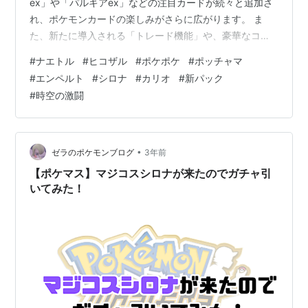
ex」や「パルキアex」などの注目カードが続々と追加さ
れ、ポケモンカードの楽しみがさらに広がります。 ま
た、新たに導入される「トレード機能」や、豪華なコレ
クションアイテムも注目ポイント。初心者から上級者ま
#
ナエトル
#
ヒコザル
#
ポケポケ
#
ポッチャマ
で、誰でも楽しめる内容となっています。 この記事で
#
エンペルト
#
シロナ
#
カリオ
#
新パック
は、新パックの魅力やカードの特徴、さらに攻略に役立
#
時空の激闘
つ情報を徹底解説します。読めば、新パックの楽しみ方
がきっとわかるはず！ぜひ最後までお読みください。 ポ
ケポケ新パック「時空の激闘」の全貌 ① シンオウ地方
がテーマ！「ディアルガex」と「パルキ…
•
ゼラのポケモンブログ
3年前
【ポケマス】マジコスシロナが来たのでガチャ引
いてみた！