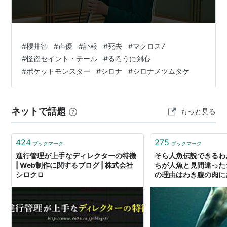
ダイヤモンド・パール
ミカルゲ♀ Lv.61
ロズレイド♀ Lv.60
#
櫻井智
#
声優
#
訃報
#
死去
#
マクロス7
トリトドン♀ Lv.60
#
怪盗セイント・テール
#
るろうに剣心
ミロカロス♀ Lv.63
#
ポケットモンスター
#
シロナ
#
シロナメツムタケ
ルカリオ♂ Lv.63
ガブリアス♀ Lv.66
ネットで話題
もっと見る
プラチナ
ミカルゲ♀ Lv.58(74)
424
275
ブックマーク
ブックマーク
ロズレイド♀ Lv.58(74)
進行管理が上手なディレクターの特徴
そら人魚伝説できるわ
| Web制作に関するブログ | 株式会社
ちが人魚と見間違った
トゲキッス♀ Lv.60(76)
シロクロ
の理由はわき腹の肉に
ルカリオ♂ Lv.60(76)
ミロカロス♀ Lv.58(74)
ガブリアス♀ Lv.62(78)