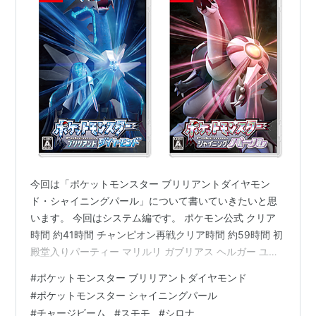
バトルツリーに登場。以下からルールに応じて2〜4
匹、同じポケモン、同じ持物、メガストーン、Zクリス
タルが重複しないように使用する。
使用ポケモン
タイプ
特性
持物
ミカルゲ
ゴースト
プレッシャー
たべのこし
あく
すりぬけ
イバンのみ
トゲキッス
フェアリー
はりきり
おうじゃのしるし
ひこう
てんのめぐみ
たつじんのおび
きょううん
今回は「ポケットモンスター ブリリアントダイヤモン
ド・シャイニングパール」について書いていきたいと思
ルカリオ
かくとう
ふくつのこころ
じゃくてんほけん
います。 今回はシステム編です。 ポケモン公式 クリア
はがね
せいしんりょく
時間 約41時間 チャンピオン再戦クリア時間 約59時間 初
せいぎのこころ
殿堂入りパーティー マリルリ ガブリアス ヘルガー ユキ
メガルカリオ
かくとう
てきおうりょく
ルカリオナイト
ノオー ムクホーク ルカリオ チャンピオン再戦パーティ
はがね
#
ポケットモンスター ブリリアントダイヤモンド
ー ギャラドス ガブリアス ヘルガー ユキノオー ムクホー
#
ポケットモンスター シャイニングパール
ミロカロス
みず
ふしぎなうろこ
こうかくレンズ
ク マリルリ ①何度も噂されたタイトルのリメイク作品
#
チャージビーム
#
スモモ
#
シロナ
かちき
たべのこし