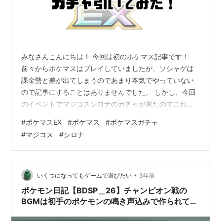
みなさんこんにちは！ 今回は初のポケマス記事です！
前々からポケマスはプレイしていましたが、ソシャゲは
課金勢と差が出てしまうのであまり本気でやっていない
ので記事にすることはありませんでした。 しかし、今回
のイベントでマジコスシロナのガチャが来たのでこれは
記事にしないとと思って現在書いています。 このガチャ
#
ポケマスEX
#
ポケマス
#
ポケマスガチャ
は6月25日までと、約1ヶ月やっています。 性能に関して
#
マジコス
#
シロナ
は自分は初心者なので語らないようにします。 ここがガ
チャページです！ ギラティナかっこいいし、シロナは美
しいですね！ 好きなポケモンとキャラが一緒なのは引く
しかないですね！ 結構ガチャ石溜まっているので引ける
•
いくつになってもゲームで遊びたい
3年前
でしょう！ 結果は･･･ きま…
ポケモン日記【BDSP＿26】チャンピオン戦の
BGMは初手のポケモンの鳴き声込みで作られてい
るような気がしてならない