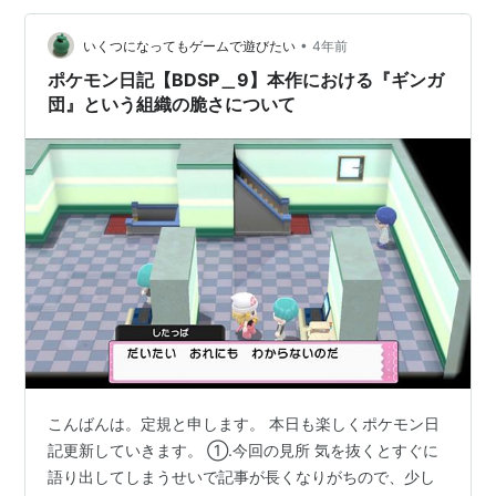
ンは強い。 ②.前回のあらすじ 四天王を見事に倒した定
規。 シンオウ地方のチャンピオンとなるため、現チャン
•
いくつになってもゲームで遊びたい
4年前
ピオンであるシロナにバトル…
ポケモン日記【BDSP＿9】本作における『ギンガ
団』という組織の脆さについて
こんばんは。定規と申します。 本日も楽しくポケモン日
記更新していきます。 ①.今回の見所 気を抜くとすぐに
語り出してしまうせいで記事が長くなりがちので、少し